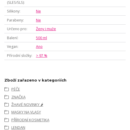
(SLES/SLS)
Silikony
Ne
Parabeny
Ne
Určeno pro
Ženy i muže
Balení
500 ml
Vegan
Ano
Přírodní složky
> 97 %
Zboží zařazeno v kategoriích
PÉČE
ZNAČKA
ŽHAVÉ NOVINKY 🌶️
MASKY NA VLASY
PŘÍRODNÍ KOSMETIKA
LENDAN