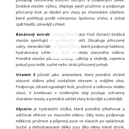
Dodává vlasům výživu, zlepšuje jejich pružnost a podporuje
přirozený lesk. Je ideální pro vlasy po chemickém ošetření,
které potřebují posílit ochrannou lipidovou vrstvu a získat
zpět hladší, zdravější vzhled.
Banánový extrakt
(
Musa Paradisiaca Fruit Extract)
dodává
vlasům zjemňující a revitalizační péči. Obsahuje přirozené
cukry, minerální látky a antioxidanty, které podporují hebkost,
hydratovaný vzhled a lepší elasticitu vlasového vlákna.
Pomáhá vlasům působit svěžeji, měkčeji a vitálněji, zejména
pokud jsou mdlé, suché nebo ztrácí přirozený pohyb.
Vitamín E
působí jako antioxidant, který pomáhá chránit
vlasové vlákno před oxidačním stresem a vnějšími vlivy.
Podporuje zdravě vypadající lesk, pružnost a celkovou vitalitu
vlasů. V kombinaci s rostlinnými oleji posiluje ochranný
charakter masky a pomáhá udržet vlasy krásnější a odolnější.
Glycerin
je hydratační složka, která pomáhá přitahovat a
udržovat vlhkost ve vlasovém vláknu. Díky tomu podporuje
měkkost, pružnost a příjemný pocit ve vlasech po opláchnutí.
Suché a dehydratované délky jsou díky němu méně drsné,