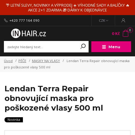
🌴 LETNÍ SLEVY, NOVINKY A VÝPRODEJ ☀️ VÝHODNÉ SADY A BALÍČKY 🔥
AKCE 2+1 ZDARMA 🎁 DÁRKY K OBJEDNÁVCE
+420 777 164 090
CZK
0
0 Kč
Menu
Úvod
PÉČE
MASKY NA VLASY
Lendan Terra Repair obnovující maska
pro poškozené vlasy 500 ml
Lendan Terra Repair
obnovující maska pro
poškozené vlasy 500 ml
Novinka