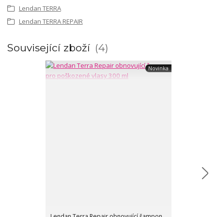
Lendan TERRA
Lendan TERRA REPAIR
Související zboží
4
Novinka
Lendan Terra Repair obnovující šampon
Lendan Terra 