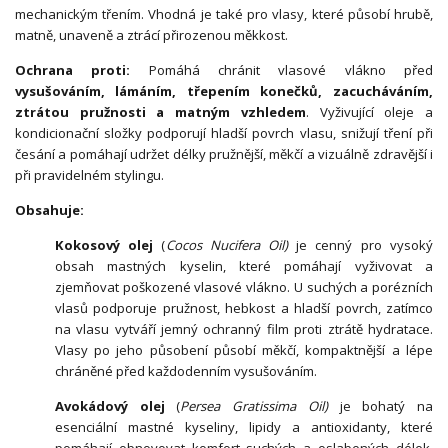
mechanickým třením. Vhodná je také pro vlasy, které působí hrubě,
matně, unaveně a ztrácí přirozenou měkkost.
Ochrana proti:
Pomáhá chránit vlasové vlákno před
vysušováním, lámáním, třepením konečků, zacucháváním,
ztrátou pružnosti a matným vzhledem
. Vyživující oleje a
kondicionační složky podporují hladší povrch vlasu, snižují tření při
česání a pomáhají udržet délky pružnější, měkčí a vizuálně zdravější i
při pravidelném stylingu.
Obsahuje:
Kokosový olej
(
Cocos Nucifera Oil)
je cenný pro vysoký
obsah mastných kyselin, které pomáhají vyživovat a
zjemňovat poškozené vlasové vlákno. U suchých a porézních
vlasů podporuje pružnost, hebkost a hladší povrch, zatímco
na vlasu vytváří jemný ochranný film proti ztrátě hydratace.
Vlasy po jeho působení působí měkčí, kompaktnější a lépe
chráněné před každodenním vysušováním.
Avokádový olej
(
Persea Gratissima Oil)
je bohatý na
esenciální mastné kyseliny, lipidy a antioxidanty, které
pomáhají obnovovat komfort suchých a oslabených délek.