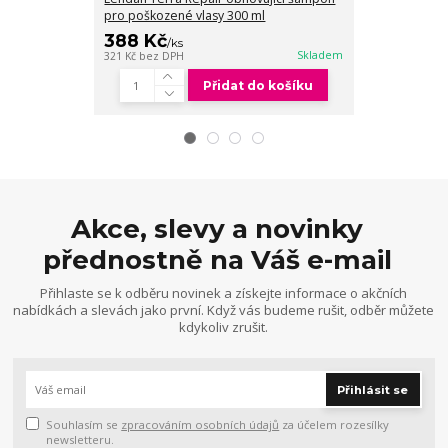
pro poškozené vlasy 300 ml
pro poškozené
388 Kč
962 Kč
/
ks
/
ks
Skladem
321 Kč
bez DPH
795 Kč
bez DPH
Přidat do košíku
Akce, slevy a novinky
přednostně na Váš e-mail
Přihlaste se k odběru novinek a získejte informace o akčních
nabídkách a slevách jako první. Když vás budeme rušit, odběr můžete
kdykoliv zrušit.
Přihlásit se
Souhlasím se
zpracováním osobních údajů
za účelem rozesílky
newsletteru.