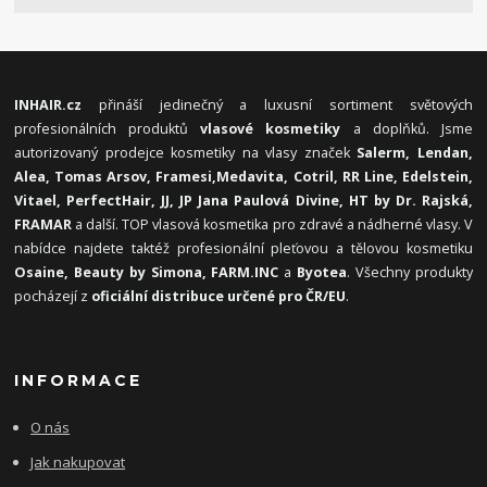
INHAIR.cz
přináší jedinečný a luxusní sortiment světových
profesionálních produktů
vlasové kosmetiky
a doplňků. Jsme
autorizovaný prodejce kosmetiky na vlasy značek
Salerm, Lendan,
Alea, Tomas Arsov, Framesi,
Medavita, Cotril, RR Line, Edelstein,
Vitael,
PerfectHair, JJ, JP Jana Paulová Divine, HT by Dr. Rajská,
FRAMAR
a další. TOP vlasová kosmetika pro zdravé a nádherné vlasy. V
nabídce najdete taktéž profesionální pleťovou a tělovou kosmetiku
Osaine, Beauty by Simona, FARM.INC
a
Byotea
. Všechny produkty
pocházejí z
oficiální distribuce určené pro ČR/EU
.
INFORMACE
O nás
Jak nakupovat