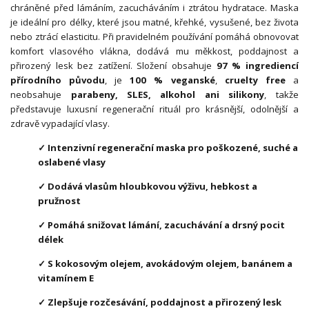
chráněné před lámáním, zacucháváním i ztrátou hydratace. Maska
je ideální pro délky, které jsou matné, křehké, vysušené, bez života
nebo ztrácí elasticitu. Při pravidelném používání pomáhá obnovovat
komfort vlasového vlákna, dodává mu měkkost, poddajnost a
přirozený lesk bez zatížení. Složení obsahuje
97 % ingrediencí
přírodního původu
, je
100 % veganské
,
cruelty free
a
neobsahuje
parabeny, SLES, alkohol ani silikony
, takže
představuje luxusní regenerační rituál pro krásnější, odolnější a
zdravě vypadající vlasy.
✓ Intenzivní regenerační maska pro poškozené, suché a
oslabené vlasy
✓ Dodává vlasům hloubkovou výživu, hebkost a
pružnost
✓ Pomáhá snižovat lámání, zacuchávání a drsný pocit
délek
✓ S kokosovým olejem, avokádovým olejem, banánem a
vitamínem E
✓ Zlepšuje rozčesávání, poddajnost a přirozený lesk