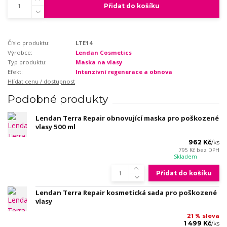
Přidat do košíku
Číslo produktu:
LTE14
Výrobce:
Lendan Cosmetics
Typ produktu:
Maska na vlasy
Efekt:
Intenzivní regenerace a obnova
Hlídat cenu / dostupnost
Podobné produkty
Lendan Terra Repair obnovující maska pro poškozené
vlasy 500 ml
962 Kč
/
ks
795 Kč
bez DPH
Skladem
Přidat do košíku
Lendan Terra Repair kosmetická sada pro poškozené
vlasy
21 % sleva
1 499 Kč
/
ks