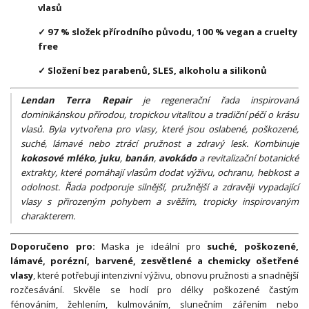
vlasů
✓ 97 % složek přírodního původu, 100 % vegan a cruelty
free
✓ Složení bez parabenů, SLES, alkoholu a silikonů
Lendan Terra Repair
je regenerační řada inspirovaná
dominikánskou přírodou, tropickou vitalitou a tradiční péčí o krásu
vlasů. Byla vytvořena pro vlasy, které jsou oslabené, poškozené,
suché, lámavé nebo ztrácí pružnost a zdravý lesk. Kombinuje
kokosové mléko
,
juku
,
banán
,
avokádo
a revitalizační botanické
extrakty, které pomáhají vlasům dodat výživu, ochranu, hebkost a
odolnost. Řada podporuje silnější, pružnější a zdravěji vypadající
vlasy s přirozeným pohybem a svěžím, tropicky inspirovaným
charakterem.
Doporučeno pro:
Maska je ideální pro
suché, poškozené,
lámavé, porézní, barvené, zesvětlené a chemicky ošetřené
vlasy
, které potřebují intenzivní výživu, obnovu pružnosti a snadnější
rozčesávání. Skvěle se hodí pro délky poškozené častým
fénováním, žehlením, kulmováním, slunečním zářením nebo