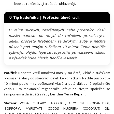
lépe se rozčesávají a působí uhlazeněji.
💡 Tip kadeřníka | Profesionálové radí:
U velmi suchých, zesvětlených nebo porézních vlasů
masku naneste po umytí do ručníkem prosušených
délek, pročešte hřebenem se širokými zuby a nechte
působit pod teplým ručníkem 10 minut. Teplo pomůže
výživným olejům lépe se rozprostřít po vlasovém vláknu
a výsledek bude hladší, hebčí a lesklejší.
Použití:
Naneste větší množství masky na čisté, vlhké a ručníkem
prosušené vlasy od středních délek ke konečkům. Nechte působit 5–
10 minut podle míry poškození vlasů a poté důkladně opláchněte
vodou. Pro maximální regenerační efekt používejte společně se
šamponem a další péčí z řady
Lendan Terra Repair
.
Složení
: VODA, CETEARYL ALCOHOL, GLYCERIN, PROPANEDIOL,
ISOPROPYL MYRISTATE, COCOS NUCIFERA (COCONUT) OIL,
BEHENTRIMONIUM METHOSULFATE, BEHENTRIMONIUM CHLORIDE,