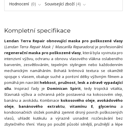
Hodnocení
0
Související zboží
4
Kompletní specifikace
Lendan Terra Repair obnovující maska pro poškozené vlasy
(
Lendan Terra Repair Mask | Mascarilla Reparadora)
je profesionální
regenerační maska pro poškozené vlasy
, která byla vyvinuta pro
intenzivní výživu, ochranu a obnovu vlasového vlákna oslabeného
barvením, zesvětlováním, tepelným stylingem nebo každodenním
mechanickým namáháním. Bohatá krémová textura se okamžitě
spojuje s vlasem, obaluje suché a porézní délky výživným filmem a
pomáhá jim navrátit
hebkost, pružnost, lesk a zdravě vypadající
sílu
. Inspirací řady je
Dominican Spirit
, tedy tropická vitalita,
šťavnatá výživa a ochranná péče postavená na kokosovém oleji,
banánu a avokádu. Kombinace
kokosového oleje
,
avokádového
oleje
,
banánového extraktu
,
vitamínu E
,
glycerinu
a
kondicionačních složek pomáhá zjemnit drsný povrch poškozených
vlasů, uhladit kutikulu a výrazně usnadnit rozčesávání bez
zbytečného tření. Vlasy po použití působí silnější, pružnější a lépe