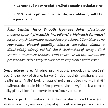
✓ Zanechává vlasy hebké, pružné a snadno ovladatelné
✓ 98 % složek přírodního původu, bez silikonů, sulfátů
a parabenů
Řada
Lendan Terra Smooth Japanese Spirit
představuje
moderní spojení
přírodních ingrediencí a high-tech formulací
inspirovaných japonskou kosmetickou precizností. Zaměřuje se na
rovnováhu vlasové pokožky, obnovu vlasového vlákna a
dlouhodobý zdravý vzhled vlasů
. Minimalistický design, čisté
složení a maximální účinnost tvoří ideální základ pro každodenní
profesionální péči o vlasy se sklonem ke krepatění a ztrátě lesku.
Doporučeno pro:
Vhodné pro krepaté, nepoddajné, porézní,
suché, chemicky ošetřené, barvené nebo tepelně namáhané vlasy.
Ideální jako finální krok uhlazující péče pro všechny, kteří chtějí
dosáhnout dokonale hladkého povrchu vlasu, zvýšit lesk a chránit
délky před vlhkostí, poletováním a ztrátou hydratace.
Ochrana proti:
Pomáhá chránit vlasové vlákno před krepatěním,
ztrátou lesku, vysušováním, tepelným poškozením při fénování a