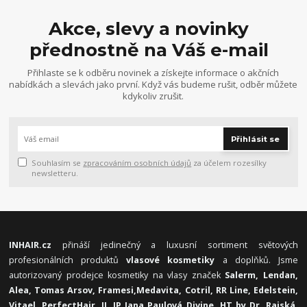
Akce, slevy a novinky
přednostně na Váš e-mail
Přihlaste se k odběru novinek a získejte informace o akčních
nabídkách a slevách jako první. Když vás budeme rušit, odběr můžete
kdykoliv zrušit.
Přihlásit se
Souhlasím se
zpracováním osobních údajů
za účelem rozesílky
newsletteru.
INHAIR.cz
přináší jedinečný a luxusní sortiment světových
profesionálních produktů
vlasové kosmetiky
a doplňků. Jsme
autorizovaný prodejce kosmetiky na vlasy značek
Salerm, Lendan,
Alea, Tomas Arsov, Framesi,
Medavita, Cotril, RR Line, Edelstein,
Vitael,
PerfectHair, JJ, JP Jana Paulová Divine, HT by Dr. Rajská,