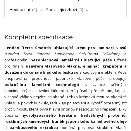
Hodnocení
0
Související zboží
5
Kompletní specifikace
Lendan Terra Smooth uhlazující krém pro laminaci vlasů
(Lendan Terra Smooth Lamination Gel|Crema Selladora)
je
profesionální
bezoplachová lamelární uhlazující péče
určená
pro finální
uzavření vlasového vlákna, eliminaci krepatění a
dosažení dokonale hladkého lesku
se zrcadlovým efektem. Péče
onspirována precizností japonské vlasové péče propojuje
pokročilou lamelární technologii
s vysoce účinnými
biomimetickými aktivními látkami, které působí přesně tam, kde je
vlasové vlákno nejvíce oslabené. Lehká krémová textura okamžitě
uhlazuje povrch kutikuly, redukuje poletování a vytváří ochranný štít
proti vlhkosti, která bývá hlavní příčinou nežádoucího krepatění. Díky
obsahu
hydrolyzovaného keratinu
,
hedvábných proteinů
,
rostlinných kmenových buněk
,
japonského kaméliového oleje
a
bambusového extraktu
pomáhá posilovat strukturu vlasů,