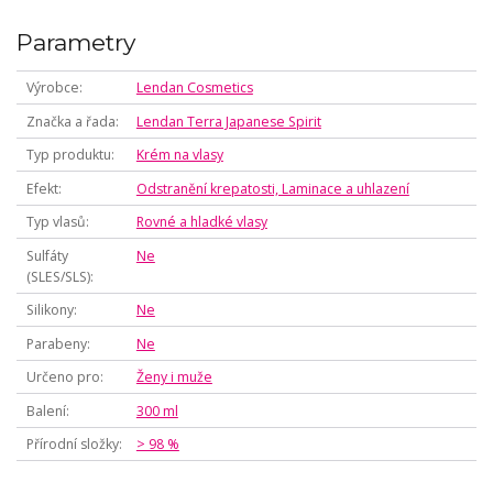
Parametry
Výrobce
Lendan Cosmetics
Značka a řada
Lendan Terra Japanese Spirit
Typ produktu
Krém na vlasy
Efekt
Odstranění krepatosti, Laminace a uhlazení
Typ vlasů
Rovné a hladké vlasy
Sulfáty
Ne
(SLES/SLS)
Silikony
Ne
Parabeny
Ne
Určeno pro
Ženy i muže
Balení
300 ml
Přírodní složky
> 98 %