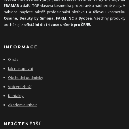
FRAMAR
a další. TOP vlasová kosmetika pro zdravé a nádherné vlasy. V
nabídce najdete taktéž profesionální pleťovou a tělovou kosmetiku
Osaine, Beauty by Simona, FARM.INC
a
Byotea
. Všechny produkty
pocházejí z
oficiální distribuce určené pro ČR/EU
.
INFORMACE
O nás
Jak nakupovat
Obchodní podmínky
Vrácení zboží
Kontakty
Akademie INhair
NEJČTENĚJŠÍ