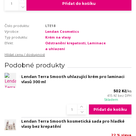
Přidat do košíku
Číslo produktu:
LTE18
Výrobce:
Lendan Cosmetics
Typ produktu:
Krém na vlasy
Efekt:
Odstranění krepatosti, Laminace
a uhlazení
Hlídat cenu / dostupnost
Podobné produkty
Lendan Terra Smooth uhlazující krém pro laminaci
vlasů 300 ml
502 Kč
/
ks
415 Kč
bez DPH
Skladem
Přidat do košíku
Lendan Terra Smooth kosmetická sada pro hladké
vlasy bez krepatění
22 % sleva