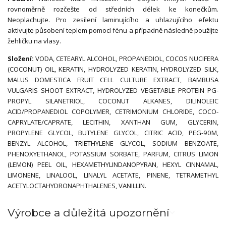
rovnoměrně rozčešte od středních délek ke konečkům.
Neoplachujte. Pro zesílení laminujícího a uhlazujícího efektu
aktivujte působení teplem pomocí fénu a případně následně použijte
žehličku na vlasy.
Složení:
VODA, CETEARYL ALCOHOL, PROPANEDIOL, COCOS NUCIFERA
(COCONUT) OIL, KERATIN, HYDROLYZED KERATIN, HYDROLYZED SILK,
MALUS DOMESTICA FRUIT CELL CULTURE EXTRACT, BAMBUSA
VULGARIS SHOOT EXTRACT, HYDROLYZED VEGETABLE PROTEIN PG-
PROPYL SILANETRIOL, COCONUT ALKANES, DILINOLEIC
ACID/PROPANEDIOL COPOLYMER, CETRIMONIUM CHLORIDE, COCO-
CAPRYLATE/CAPRATE, LECITHIN, XANTHAN GUM, GLYCERIN,
PROPYLENE GLYCOL, BUTYLENE GLYCOL, CITRIC ACID, PEG-90M,
BENZYL ALCOHOL, TRIETHYLENE GLYCOL, SODIUM BENZOATE,
PHENOXYETHANOL, POTASSIUM SORBATE, PARFUM, CITRUS LIMON
(LEMON) PEEL OIL, HEXAMETHYLINDANOPYRAN, HEXYL CINNAMAL,
LIMONENE, LINALOOL, LINALYL ACETATE, PINENE, TETRAMETHYL
ACETYLOCTAHYDRONAPHTHALENES, VANILLIN.
Výrobce a důležitá upozornění