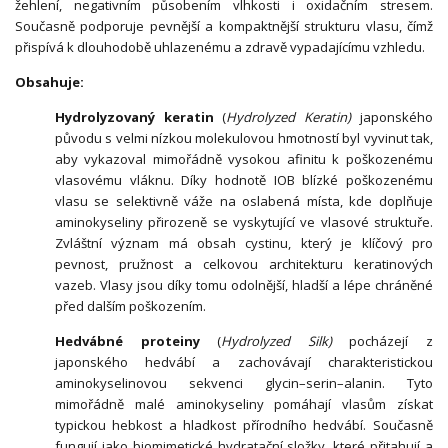
žehlení, negativním působením vlhkosti i oxidačním stresem.
Současně podporuje pevnější a kompaktnější strukturu vlasu, čímž
přispívá k dlouhodobě uhlazenému a zdravě vypadajícímu vzhledu.
Obsahuje:
Hydrolyzovaný keratin
(
Hydrolyzed Keratin)
japonského
původu s velmi nízkou molekulovou hmotností byl vyvinut tak,
aby vykazoval mimořádně vysokou afinitu k poškozenému
vlasovému vláknu. Díky hodnotě IOB blízké poškozenému
vlasu se selektivně váže na oslabená místa, kde doplňuje
aminokyseliny přirozeně se vyskytující ve vlasové struktuře.
Zvláštní význam má obsah cystinu, který je klíčový pro
pevnost, pružnost a celkovou architekturu keratinových
vazeb. Vlasy jsou díky tomu odolnější, hladší a lépe chráněné
před dalším poškozením.
Hedvábné proteiny
(
Hydrolyzed Silk)
pocházejí z
japonského hedvábí a zachovávají charakteristickou
aminokyselinovou sekvenci glycin–serin–alanin. Tyto
mimořádně malé aminokyseliny pomáhají vlasům získat
typickou hebkost a hladkost přírodního hedvábí. Současně
fungují jako biomimetické hydratační složky, které přitahují a