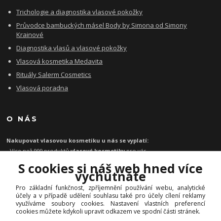
Trichologie a diagnostika vlasové pokožky
Průvodce bambuckých másel Body by Simona od Simony
Krainové
Diagnostika vlasů a vlasové pokožky
Vlasová kosmetika Medavita
Rituály Salerm Cosmetics
Vlasová poradna
O NÁS
Nakupovat vlasovou kosmetiku u nás se vyplatí:
- Více než 999 produktů
vlasové kosmetiky
pro vás
- Certifikát
Ověřeno zákazníky
za kvalitu a rychlost
S cookies si náš web hned více
- Garance originality profesionální
vlasové kosmetiky
vychutnáte
- Při objednávce zboží nad 1199 Kč
poštovné zdarma
Pro základní funkčnost, zpříjemnění používání webu, analytické
-
Expresní doručení
kosmetiky na vlasy do 1 - 2 dnů
účely a v případě udělení souhlasu také pro účely cílení reklamy
-
Profesionální
vlasová poradna
pro vás zdarma
využíváme soubory cookies. Nastavení vlastních preferencí
cookies můžete kdykoli upravit odkazem ve spodní části stránek.