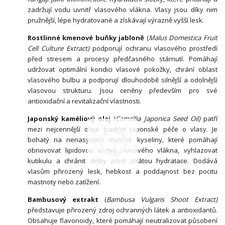
zadržují vodu uvnitř vlasového vlákna. Vlasy jsou díky nim
pružnější, lépe hydratované a získávají výrazně vyšší lesk.
Rostlinné kmenové buňky jabloně
(
Malus Domestica Fruit
Cell Culture Extract)
podporují ochranu vlasového prostředí
před stresem a procesy předčasného stárnutí. Pomáhají
udržovat optimální kondici vlasové pokožky, chrání oblast
vlasového bulbu a podporují dlouhodobě silnější a odolnější
vlasovou strukturu. Jsou ceněny především pro své
antioxidační a revitalizační vlastnosti.
Japonský kaméliový olej
(
Camellia Japonica Seed Oil)
patří
mezi nejcennější oleje tradiční japonské péče o vlasy. Je
bohatý na nenasycené mastné kyseliny, které pomáhají
obnovovat lipidovou vrstvu vlasového vlákna, vyhlazovat
kutikulu a chránit délky před ztrátou hydratace. Dodává
vlasům přirozený lesk, hebkost a poddajnost bez pocitu
mastnoty nebo zatížení.
Bambusový extrakt
(
Bambusa Vulgaris Shoot Extract)
představuje přirozený zdroj ochranných látek a antioxidantů.
Obsahuje flavonoidy, které pomáhají neutralizovat působení