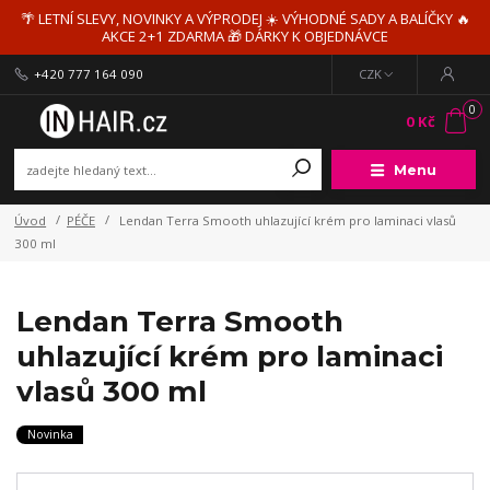
🌴 LETNÍ SLEVY, NOVINKY A VÝPRODEJ ☀️ VÝHODNÉ SADY A BALÍČKY 🔥
AKCE 2+1 ZDARMA 🎁 DÁRKY K OBJEDNÁVCE
+420 777 164 090
CZK
0
0 Kč
Menu
Úvod
PÉČE
Lendan Terra Smooth uhlazující krém pro laminaci vlasů
300 ml
Lendan Terra Smooth
uhlazující krém pro laminaci
vlasů 300 ml
Novinka