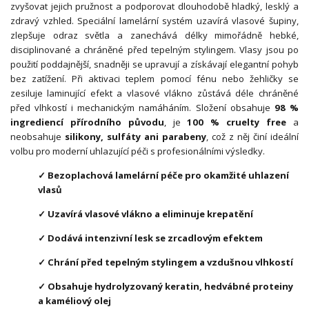
zvyšovat jejich pružnost a podporovat dlouhodobě hladký, lesklý a
zdravý vzhled. Speciální lamelární systém uzavírá vlasové šupiny,
zlepšuje odraz světla a zanechává délky mimořádně hebké,
disciplinované a chráněné před tepelným stylingem. Vlasy jsou po
použití poddajnější, snadněji se upravují a získávají elegantní pohyb
bez zatížení. Při aktivaci teplem pomocí fénu nebo žehličky se
zesiluje laminující efekt a vlasové vlákno zůstává déle chráněné
před vlhkostí i mechanickým namáháním. Složení obsahuje
98 %
ingrediencí přírodního původu
, je
100 % cruelty free
a
neobsahuje
silikony, sulfáty ani parabeny
, což z něj činí ideální
volbu pro moderní uhlazující péči s profesionálními výsledky.
✓ Bezoplachová lamelární péče pro okamžité uhlazení
vlasů
✓ Uzavírá vlasové vlákno a eliminuje krepatění
✓ Dodává intenzivní lesk se zrcadlovým efektem
✓ Chrání před tepelným stylingem a vzdušnou vlhkostí
✓ Obsahuje hydrolyzovaný keratin, hedvábné proteiny
a kaméliový olej