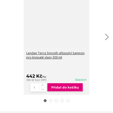
Lendan Terra Smooth uhlazující šampon
Lendan Terra 
pro krepaté vlasy 300 ml
pro krepaté vl
Sleva končí 
25
442 Kč
829 Kč
/
ks
/
ks
Skladem
365 Kč
bez DPH
685 Kč
bez DPH
Přidat do košíku