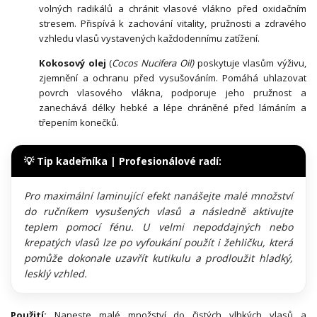
volných radikálů a chránit vlasové vlákno před oxidačním
stresem. Přispívá k zachování vitality, pružnosti a zdravého
vzhledu vlasů vystavených každodennímu zatížení.
Kokosový olej
(
Cocos Nucifera Oil)
poskytuje vlasům výživu,
zjemnění a ochranu před vysušováním. Pomáhá uhlazovat
povrch vlasového vlákna, podporuje jeho pružnost a
zanechává délky hebké a lépe chráněné před lámáním a
třepením konečků.
💡 Tip kadeřníka | Profesionálové radí:
Pro maximální laminující efekt nanášejte malé množství
do ručníkem vysušených vlasů a následně aktivujte
teplem pomocí fénu. U velmi nepoddajných nebo
krepatých vlasů lze po vyfoukání použít i žehličku, která
pomůže dokonale uzavřít kutikulu a prodloužit hladký,
lesklý vzhled.
Použití:
Naneste malé množství do čistých vlhkých vlasů a