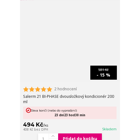
581 Kč
- 15 %
2 hodnocení
Salerm 21 BI-PHASE dvousložkový kondicionér 200
ml
Sleva končí (nebo do vyprodání):
23
dní
23
hod
30
min
494 Kč
/
ks
Skladem
408 Kč
bez DPH
Přidat do košíku