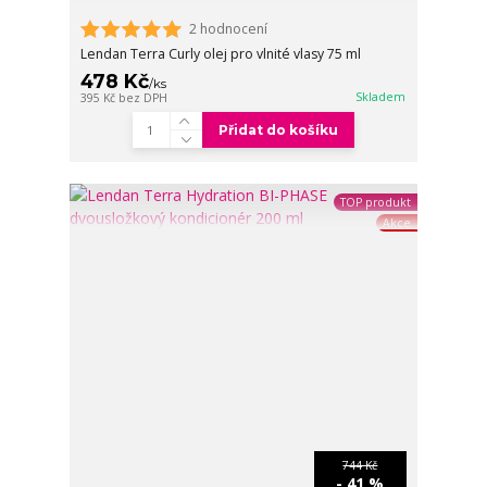
2 hodnocení
Lendan Terra Curly olej pro vlnité vlasy 75 ml
478 Kč
/
ks
Skladem
395 Kč
bez DPH
Přidat do košíku
TOP produkt
Akce
744 Kč
- 41 %