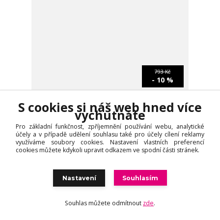
793 Kč
- 10 %
1 hodnocení
S cookies si náš web hned více
vychutnáte
Salerm 21 Thermal Protector termo-ochranný sprej
na vlasy 300 ml
Pro základní funkčnost, zpříjemnění používání webu, analytické
účely a v případě udělení souhlasu také pro účely cílení reklamy
Sleva končí (nebo do vyprodání):
využíváme soubory cookies. Nastavení vlastních preferencí
24
dní
04
hod
31
min
cookies můžete kdykoli upravit odkazem ve spodní části stránek.
714 Kč
/
ks
Skladem
590 Kč
bez DPH
Nastavení
Souhlasím
Přidat do košíku
Souhlas můžete odmítnout
zde
.
TOP produkt