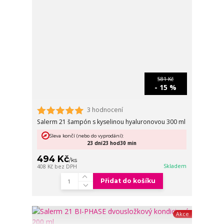
581 Kč
- 15 %
3 hodnocení
Salerm 21 šampón s kyselinou hyaluronovou 300 ml
Sleva končí (nebo do vyprodání):
23
dní
23
hod
30
min
494 Kč
/
ks
Skladem
408 Kč
bez DPH
Přidat do košíku
Akce