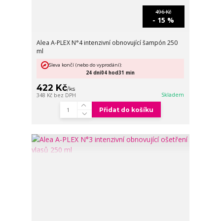
496 Kč
- 15 %
Alea A-PLEX N°4 intenzivní obnovující šampón 250
ml
Sleva končí (nebo do vyprodání):
24
dní
04
hod
31
min
422 Kč
/
ks
Skladem
348 Kč
bez DPH
Přidat do košíku