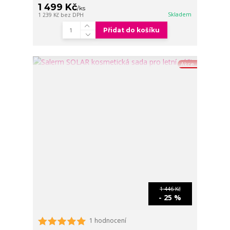
1 499 Kč
/
ks
Skladem
1 239 Kč
bez DPH
Přidat do košíku
Akce
1 446 Kč
- 25 %
1 hodnocení