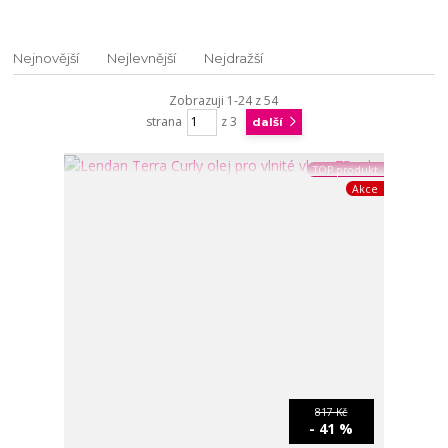
Nejnovější
Nejlevnější
Nejdražší
Zobrazuji 1-24 z 54
strana
z 3
další
TOP produkt
Akce
817 Kč
- 41 %