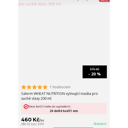
575 Kč
- 20 %
1 hodnocení
Salerm WHEAT NUTRITION vyživující maska pro
suché vlasy 200 ml
Sleva končí (nebo do vyprodání):
24
dní
04
hod
31
min
460 Kč
/
ks
Skladem
380 Kč
bez DPH