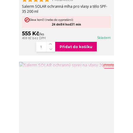
Salerm SOLAR ochranná mlha pro vlasy a tělo SPF-
35 200 ml
Sleva končí (nebo do vyprodání):
24
dní
04
hod
31
min
555 Kč
/
ks
Skladem
459 Kč
bez DPH
Přidat do košíku
Akce