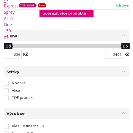
Skladem
TOP produkt
Akce
zobrazit více produktů
Cena:
Od
Do
Kč
Kč
Štítky
Novinka
Akce
TOP produkt
Výrobce
Alea Cosmetics
(5)