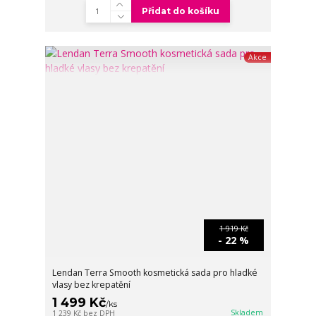
Přidat do košíku
Akce
1 919 Kč
- 22 %
Lendan Terra Smooth kosmetická sada pro hladké
vlasy bez krepatění
1 499 Kč
/
ks
Skladem
1 239 Kč
bez DPH