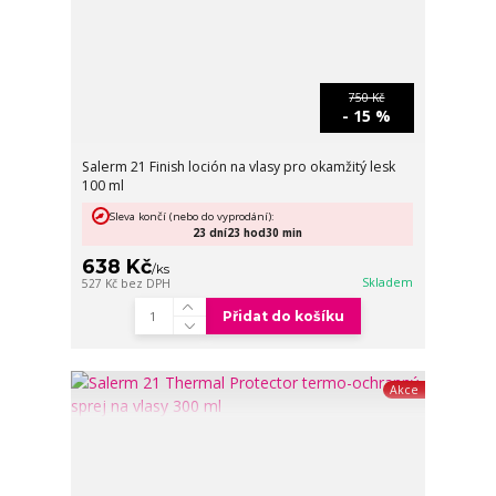
750 Kč
- 15 %
Salerm 21 Finish loción na vlasy pro okamžitý lesk
100 ml
Sleva končí (nebo do vyprodání):
23
dní
23
hod
30
min
638 Kč
/
ks
Skladem
527 Kč
bez DPH
Přidat do košíku
Akce