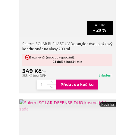
436 Kč
- 20 %
Salerm SOLAR BI-PHASE UV Detangler dvousložkový
kondicionér na vlasy 200 ml
Sleva končí (nebo do vyprodání):
24
dní
04
hod
31
min
349 Kč
/
ks
Skladem
288 Kč
bez DPH
Přidat do košíku
Novinka