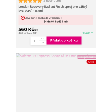
2 hodnocení
Lendan Recovery Radiant Finish sprej pro zářivý
lesk vlasů 100 ml
Sleva končí (nebo do vyprodání):
24
dní
04
hod
31
min
560 Kč
/
ks
Skladem
463 Kč
bez DPH
Přidat do košíku
TOP produkt
Akce