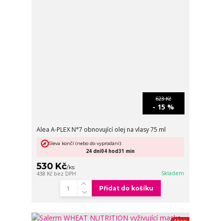
623 Kč
- 15 %
Alea A-PLEX N°7 obnovující olej na vlasy 75 ml
Sleva končí (nebo do vyprodání):
24
dní
04
hod
31
min
530 Kč
/
ks
Skladem
438 Kč
bez DPH
Přidat do košíku
Akce