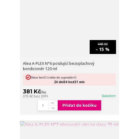
448 Kč
- 15 %
Alea A-PLEX N°6 posilující bezoplachový
kondicionér 120 ml
Sleva končí (nebo do vyprodání):
24
dní
04
hod
31
min
381 Kč
/
ks
Skladem
315 Kč
bez DPH
Přidat do košíku