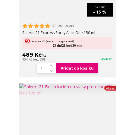
575 Kč
- 15 %
2 hodnocení
Salerm 21 Express Spray All in One 150 ml
Sleva končí (nebo do vyprodání):
23
dní
23
hod
30
min
489 Kč
/
ks
Skladem
404 Kč
bez DPH
Přidat do košíku
Akce