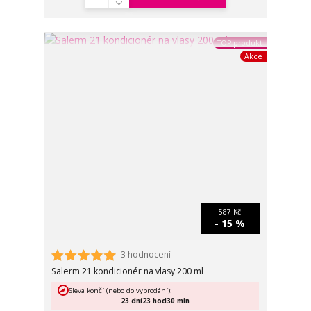
TOP produkt
Akce
587 Kč
- 15 %
3 hodnocení
Salerm 21 kondicionér na vlasy 200 ml
Sleva končí (nebo do vyprodání):
23
dní
23
hod
30
min