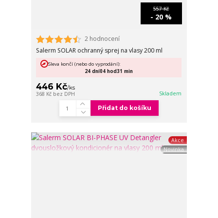
557 Kč
- 20 %
2 hodnocení
Salerm SOLAR ochranný sprej na vlasy 200 ml
Sleva končí (nebo do vyprodání):
24
dní
04
hod
31
min
446 Kč
/
ks
Skladem
368 Kč
bez DPH
Přidat do košíku
Akce
Novinka