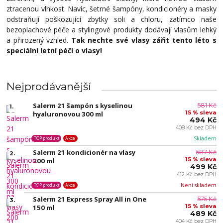
ztracenou vlhkost. Navíc, šetrné šampóny, kondicionéry a masky
odstraňují poškozující zbytky soli a chloru, zatímco naše
bezoplachové péče a stylingové produkty dodávají vlasům lehký
a přirozený vzhled.
Tak nechte své vlasy zářit tento léto s
speciální letní péčí o vlasy!
Nejprodávanější
Salerm 21 šampón s kyselinou
581 Kč
1.
15 % sleva
hyaluronovou 300 ml
494 Kč
408 Kč bez DPH
Skladem
TOP produkt
Akce
Salerm 21 kondicionér na vlasy
587 Kč
2.
15 % sleva
200 ml
499 Kč
412 Kč bez DPH
Není skladem
TOP produkt
Akce
Salerm 21 Express Spray All in One
575 Kč
3.
15 % sleva
150 ml
489 Kč
404 Kč bez DPH