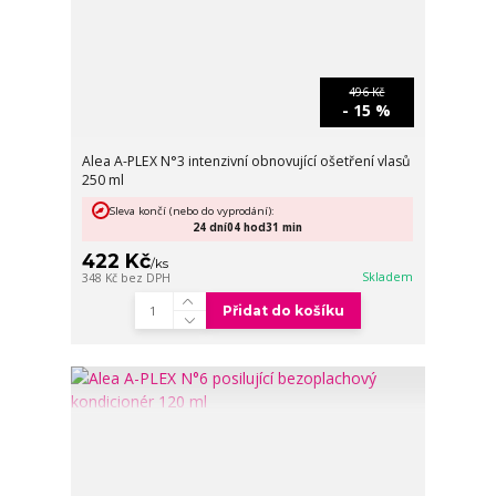
496 Kč
- 15 %
Alea A-PLEX N°3 intenzivní obnovující ošetření vlasů
250 ml
Sleva končí (nebo do vyprodání):
24
dní
04
hod
31
min
422 Kč
/
ks
Skladem
348 Kč
bez DPH
Přidat do košíku