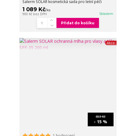
Salerm SOLAR kosmetická sada pro letní péči
1 089 Kč
/
ks
Skladem
900 Kč
bez DPH
Přidat do košíku
Akce
653 Kč
- 15 %
1 hodnocení