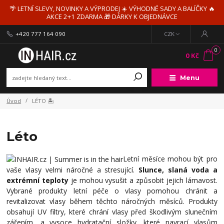
🌴 LETNÍ SLEVY, NOVINKY A VÝPRODEJ ☀️ VÝHODNÉ SADY A BALÍČKY 🔥
AKCE 2+1 ZDARMA 🎁 DÁRKY K OBJEDNÁVCE
+420 777 164 090
CZK
0
0 Kč
Menu
Úvod
LÉTO 🏝️
Léto
Letní měsíce mohou být pro
vaše vlasy velmi náročné a stresující.
Slunce, slaná voda a
extrémní teploty
je mohou vysušit a způsobit jejich lámavost.
Vybrané produkty letní péče o vlasy pomohou chránit a
revitalizovat vlasy během těchto náročných měsíců. Produkty
obsahují UV filtry, které chrání vlasy před škodlivým slunečním
zářením, a vysoce hydratační složky, které navrací vlasům