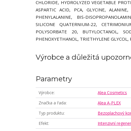
CHLORIDE, HYDROLYZED VEGETABLE PROTE
ASPARTIC ACID, PCA, GLYCINE, ALANINE,
PHENYLALANINE, BIS-DISOPROPANOLAMI
SILICONE QUATERNIUM-22, CETRIMONI
POLYSORBATE 20, BUTYLOCTANOL, SOD
PHENOXYETHANOL, TRIETHYLENE GLYCOL, 
Výrobce a důležitá upozorn
Parametry
Výrobce
Alea Cosmetics
Značka a řada
Alea A-PLEX
Typ produktu
Bezoplachový kon
Efekt
Intenzivní regen