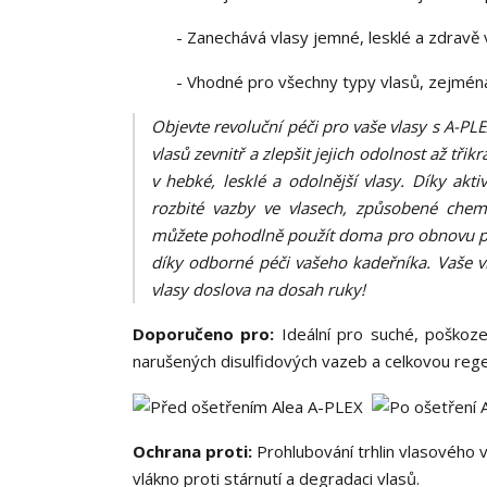
- Zanechává vlasy jemné, lesklé a zdravě 
- Vhodné pro všechny typy vlasů, zejmén
Objevte revoluční péči pro vaše vlasy s A-PL
vlasů zevnitř a zlepšit jejich odolnost až tř
v hebké, lesklé a odolnější vlasy. Díky ak
rozbité vazby ve vlasech, způsobené che
můžete pohodlně použít doma pro obnovu poš
díky odborné péči vašeho kadeřníka. Vaše vl
vlasy doslova na dosah ruky!
Doporučeno pro:
Ideální pro suché, poškoze
narušených disulfidových vazeb a celkovou reg
Ochrana proti:
Prohlubování trhlin vlasového 
vlákno proti stárnutí a degradaci vlasů.