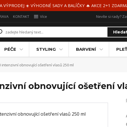
 A VÝPRODEJ ☀️ VÝHODNÉ SADY A BALÍČKY 🔥 AKCE 2+1 ZDAR
RAVA
KONTAKT
Více
Nevíte si rady? Za
Hleda
PÉČE
STYLING
BARVENÍ
PLEŤ
 intenzivní obnovující ošetření vlasů 250 ml
nzivní obnovující ošetření v