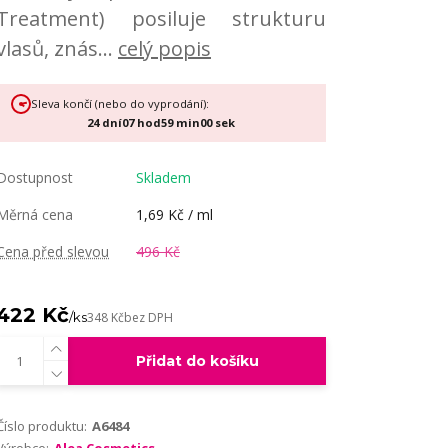
Treatment) posiluje strukturu
vlasů, znás...
celý popis
Sleva končí (nebo do vyprodání):
24
dní
07
hod
58
min
59
sek
Dostupnost
Skladem
Měrná cena
1,69 Kč / ml
Cena před slevou
496 Kč
422 Kč
/
ks
348 Kč
bez DPH
Přidat do košíku
Číslo produktu:
A6484