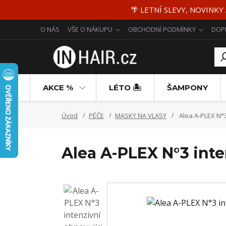
🌴 LETNÍ SLEVY, NOVINKY
O NÁS
VŠE O NÁKUPU
OBCHODNÍ PODMÍNKY
DOP
AKCE %
LÉTO 🏝️
ŠAMPONY
Úvod
PÉČE
MASKY NA VLASY
Alea A-PLEX N°3
Alea A-PLEX N°3 inte