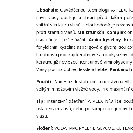
Obsahuje:
Osvědčenou technologii A-PLEX, kte
navíc vlasy posiluje a chrání před dalším po
vnitřní strukturu vlasů a dlouhodobě je rekonstru
proti stárnutí vlasů.
Multifunkční komplex
obo
usnadňuje rozčesávání.
Aminokyseliny ke
fenylalanin, kyselina aspargová a glycin) jsou
hmotnosti pronikají keratinové aminokyseliny i
keratinu již nevlezou. Keratinové aminokyseliny
Vlasy jsou na pohled lesklé a hebké.
Pantenol
(
Použití:
Naneste dostatečné množství na vlhké
velkým množstvím vlažné vody. Pro maximální e
Tip:
Intenzivní ošetření A-PLEX N°3 lze po
oslabených vlasů, nebo po šampónu u jemných vl
vlasů.
Složení:
VODA, PROPYLENE GLYCOL, CETEAR