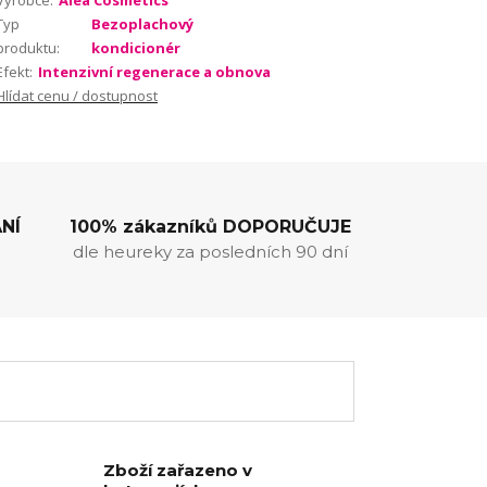
Výrobce:
Alea Cosmetics
Typ
Bezoplachový
produktu:
kondicionér
Efekt:
Intenzivní regenerace a obnova
Hlídat cenu / dostupnost
NÍ
100% zákazníků DOPORUČUJE
dle heureky za posledních 90 dní
Zboží zařazeno v