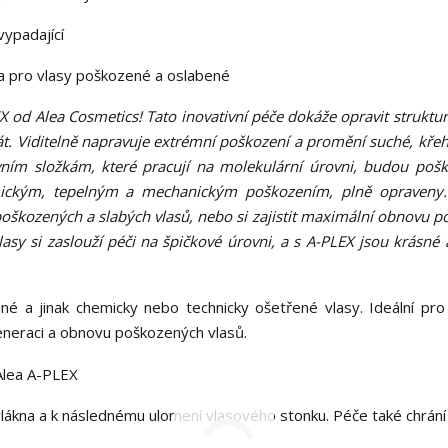
vypadající
a pro vlasy poškozené a oslabené
EX od Alea Cosmetics! Tato inovativní péče dokáže opravit struktur
ikrát. Viditelně napravuje extrémní poškození a promění suché, kře
tivním složkám, které pracují na molekulární úrovni, budou poš
mickým, tepelným a mechanickým poškozením, plně opraveny.
kozených a slabých vlasů, nebo si zajistit maximální obnovu p
asy si zaslouží péči na špičkové úrovni, a s A-PLEX jsou krásné 
né a jinak chemicky nebo technicky ošetřené vlasy. Ideální pro 
eneraci a obnovu poškozených vlasů.
vlákna a k následnému ulomení vlasového stonku. Péče také chrání