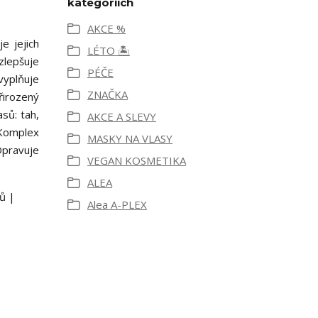
kategoriích
AKCE %
e jejich
LÉTO 🏝️
zlepšuje
PÉČE
vyplňuje
ZNAČKA
řirozený
sů: tah,
AKCE A SLEVY
 Komplex
MASKY NA VLASY
Opravuje
VEGAN KOSMETIKA
ALEA
tů |
Alea A-PLEX