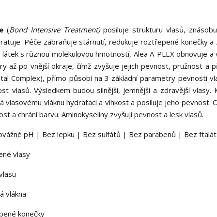
e
(
Bond Intensive Treatment)
posiluje strukturu vlasů, znásobuj
ratuje. Péče zabraňuje stárnutí, redukuje roztřepené konečky a 
ích látek s různou molekulovou hmotností, Alea A-PLEX obnovuje a 
ry až po vnější okraje, čímž zvyšuje jejich pevnost, pružnost a p
tal Complex), přímo působí na 3 základní parametry pevnosti vla
st vlasů. Výsledkem budou silnější, jemnější a zdravější vlasy.
vá vlasovému vláknu hydrataci a vlhkost a posiluje jeho pevnost. 
st a chrání barvu. Aminokyseliny zvyšují pevnost a lesk vlasů.
vážné pH | Bez lepku | Bez sulfátů | Bez parabenů | Bez ftalá
ené vlasy
vlasu
á vlákna
řepené konečky