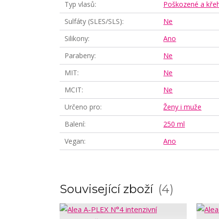
Typ vlasů
Poškozené a křeh
Sulfáty (SLES/SLS)
Ne
Silikony
Ano
Parabeny
Ne
MIT
Ne
MCIT
Ne
Určeno pro
Ženy i muže
Balení
250 ml
Vegan
Ano
Související zboží
4