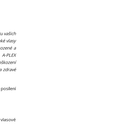
u vašich
hké vlasy
kozené a
 A-PLEX
oškození
a zdravé
posílení
 vlasové