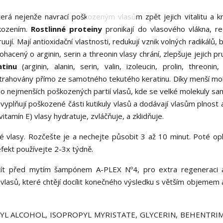
rá nejenže navrací poškozeným vlasům zpět jejich vitalitu a kr
škozením.
Rostlinné proteiny
pronikají do vlasového vlákna, re
ují. Mají antioxidační vlastnosti, redukují vznik volných radikálů, b
hacený o arginin, serin a threonin vlasy chrání, zlepšuje jejich p
ratinu
(arginin, alanin, serin, valin, izoleucin, prolin, threonin, 
 extrahovány přímo ze samotného tekutého keratinu. Díky menší mo
 do nejmenších poškozených partií vlasů, kde se velké molekuly s
 vyplňují poškozené části kutikuly vlasů a dodávají vlasům plnost
vitamín E) vlasy hydratuje, zvláčňuje, a zklidňuje.
 vlasy. Rozčešte je a nechejte působit 3 až 10 minut. Poté op
fekt používejte 2-3x týdně.
užít před mytím šampónem A-PLEX Nº4, pro extra regeneraci 
asů, které chtějí docílit konečného výsledku s větším objemem a
YL ALCOHOL, ISOPROPYL MYRISTATE, GLYCERIN, BEHENTR