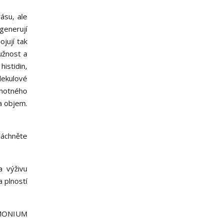
ásu, ale
generují
ojují tak
ružnost a
histidin,
lekulové
amotného
 a objem.
láchněte
a výživu
 plností
IMONIUM