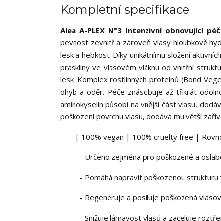
Kompletní specifikace
Alea A-PLEX N°3 Intenzivní obnovující péč
pevnost zevnitř a zároveň vlasy hloubkově hyd
lesk a hebkost. Díky unikátnímu složení aktivn
praskliny ve vlasovém vláknu od vnitřní struktu
lesk. Komplex rostlinných proteinů (Bond Vege
ohyb a oděr. Péče znásobuje až třikrát odolno
aminokyselin působí na vnější část vlasu, dodá
poškození povrchu vlasu, dodává mu větší zářivo
| 100% vegan | 100% cruelty free | Rovno
- Určeno zejména pro poškozené a oslab
- Pomáhá napravit poškozenou strukturu 
- Regeneruje a posiluje poškozená vlasov
- Snižuje lámavost vlasů a zaceluje rozt