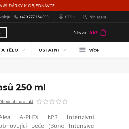
MA 🎁 DÁRKY K OBJEDNÁVCE
volejte.
+420 777 164 090
CZK
Přihlášení
0
ks
za
0 Kč
t
 A TĚLO
OSTATNÍ
Více
lasů 250 ml
Ohodnotit produkt
Alea A-PLEX N°3 Intenzivní
obnovující péče (Bond Intensive