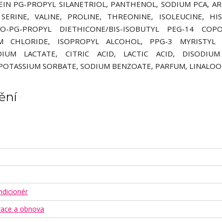
IN PG-PROPYL SILANETRIOL, PANTHENOL, SODIUM PCA, AR
 SERINE, VALINE, PROLINE, THREONINE, ISOLEUCINE, HIS
NO-PG-PROPYL DIETHICONE/BIS-ISOBUTYL PEG-14 COPO
UM CHLORIDE, ISOPROPYL ALCOHOL, PPG-3 MYRISTYL 
IUM LACTATE, CITRIC ACID, LACTIC ACID, DISODIUM
POTASSIUM SORBATE, SODIUM BENZOATE, PARFUM, LINALOO
ění
dicionér
erace a obnova