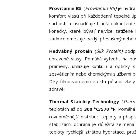
Provitamin B5
(
Provitamin B5)
je hydrat
komfort vlasů při každodenní tepelné ú
suchosti a usnadňuje hladší dokončení 
konečky, které bývají nejvíce zatížené 
zatímco omezuje tvrdý, přesušený nebo elek
Hedvábný protein
(
Silk Protein)
podpor
upravené vlasy. Pomáhá vytvořit na pov
prameny, uhlazuje kutikulu a opticky
zesvětlením nebo chemickými službami po
Díky filmotvornému efektu působí vlasy 
zdravěji.
Thermal Stability Technology
(
Therma
teplotách až do
300 °C/570 °F
. Pomáhá 
rovnoměrnější distribuci teploty a přisp
stabilizační ochrana je důležitá zejmén
teploty rychlejší ztrátou hydratace, pru