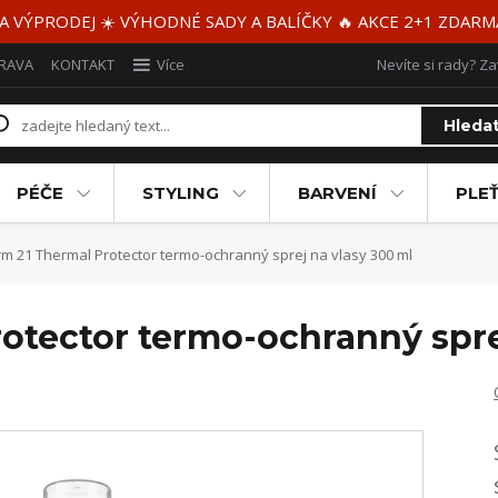
 A VÝPRODEJ ☀️ VÝHODNÉ SADY A BALÍČKY 🔥 AKCE 2+1 ZDAR
RAVA
KONTAKT
Více
Nevíte si rady? Za
Hleda
PÉČE
STYLING
BARVENÍ
PLEŤ
m 21 Thermal Protector termo-ochranný sprej na vlasy 300 ml
otector termo-ochranný spre