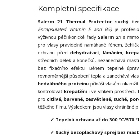
Kompletní specifikace
Salerm 21 Thermal Protector suchý ter
Encapsulated Vitamin E and B5)
je profesi
výživnou péči ikonické řady
Salerm 21
s mimo
pro vlasy pravidelně namáhané fénem, žehličk
ochranu před
dehydratací, lámáním, krep
středních délek a konečků, nezanechává mastný
bez fixačního efektu. Během tepelné úprav
rovnoměrnější působení tepla a zanechává vlasy 
hedvábného proteinu
přináší vlasům okamžit
kontrolovat
krepatění
i ve vlhkém prostředí, t
pro
citlivé, barvené, zesvětlené, suché, po
těžkého filmu. Výsledkem jsou vlasy chráněné p
✓ Tepelná ochrana až do 300 °C/570 °
✓ Suchý bezoplachový sprej bez mastno