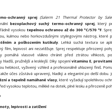
mo-ochranný sprej
(Salerm 21 Thermal Protector by Sale
onální
bezoplachový suchý termo-ochranný sprej
, který p
řádně vysokou
tepelnou ochranou až do 300 °C/570 °F
. Spr
ou, kulmou nebo horkovzdušnými stylingovými nástroji, které p
atěním a poškozením kutikuly
. Lehká suchá textura se apl
 film, lepivost ani nezatěžuje. Sprej respektuje přirozený poh
y pomáhá vlasové vlákno chránit před ztrátou vlhkosti, po
hladší, pružnější a lesklejší. Díky spojení
vitaminu E
,
provitam
ou hebkost, vyživený vzhled a profesionálně uhlazený finiš. Pom
akže účes zůstává upravený, hladký a elegantní po delší dobu. Je
rézní a tepelně namáhané vlasy
, které vyžadují spolehlivou och
řed vysokou teplotou, měkké na dotek, plné lesku a přirozeně poh
F
ty, lepivosti a zatížení