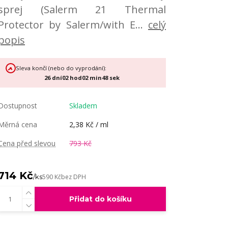
sprej (Salerm 21 Thermal
Protector by Salerm/with E...
celý
popis
Sleva končí (nebo do vyprodání):
26
dní
02
hod
02
min
47
sek
Dostupnost
Skladem
Měrná cena
2,38 Kč / ml
Cena před slevou
793 Kč
714 Kč
/
ks
590 Kč
bez DPH
Přidat do košíku