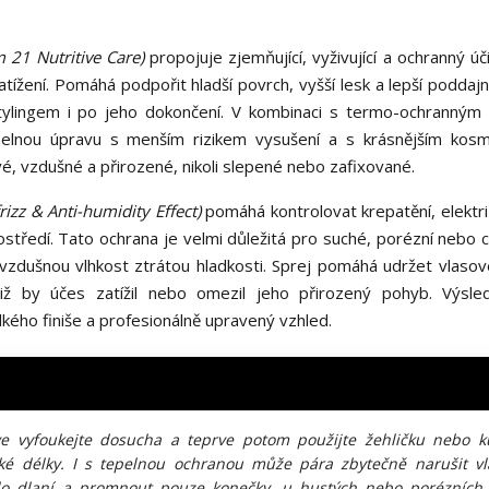
 21 Nutritive Care)
propojuje zjemňující, vyživující a ochranný úč
tížení. Pomáhá podpořit hladší povrch, vyšší lesk a lepší poddajn
ylingem i po jeho dokončení. V kombinaci s termo-ochranným
elnou úpravu s menším rizikem vysušení a s krásnějším kos
vé, vzdušné a přirozené, nikoli slepené nebo zafixované.
frizz & Anti-humidity Effect)
pomáhá kontrolovat krepatění, elektri
ostředí. Tato ochrana je velmi důležitá pro suché, porézní nebo 
 vzdušnou vlhkost ztrátou hladkosti. Sprej pomáhá udržet vlasov
 aniž by účes zatížil nebo omezil jeho přirozený pohyb. Výsl
ladkého finiše a profesionálně upravený vzhled.
rve vyfoukejte dosucha a teprve potom použijte žehličku nebo k
hké délky. I s tepelnou ochranou může pára zbytečně narušit vl
k do dlaní a promnout pouze konečky, u hustých nebo porézních 