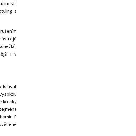
užnosti.
tyling s
arušením
nástrojů
konečků.
ější i v
odolávat
 vysokou
ě křehký
 zejména
itamin E
světlené