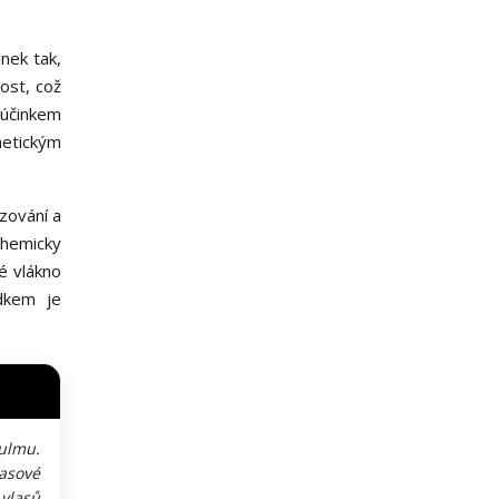
inek tak,
ost, což
 účinkem
metickým
zování a
chemicky
é vlákno
edkem je
ulmu.
asové
vlasů