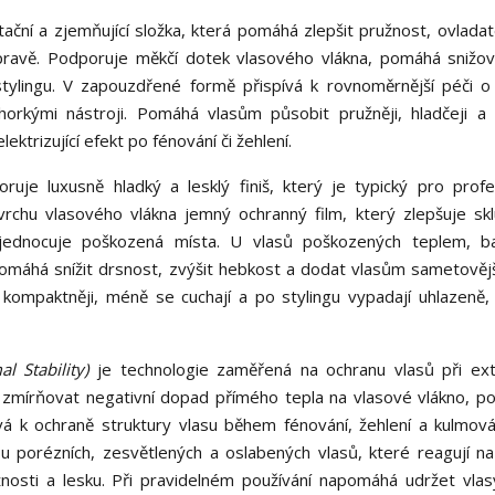
ační a zjemňující složka, která pomáhá zlepšit pružnost, ovladat
pravě. Podporuje měkčí dotek vlasového vlákna, pomáhá snižov
stylingu. V zapouzdřené formě přispívá k rovnoměrnější péči o
horkými nástroji. Pomáhá vlasům působit pružněji, hladčeji a vi
trizující efekt po fénování či žehlení.
uje luxusně hladký a lesklý finiš, který je typický pro profe
rchu vlasového vlákna jemný ochranný film, který zlepšuje sk
 sjednocuje poškozená místa. U vlasů poškozených teplem, b
máhá snížit drsnost, zvýšit hebkost a dodat vlasům sametovějš
kompaktněji, méně se cuchají a po stylingu vypadají uhlazeně, 
l Stability)
je technologie zaměřená na ochranu vlasů při ex
zmírňovat negativní dopad přímého tepla na vlasové vlákno, p
ívá k ochraně struktury vlasu během fénování, žehlení a kulmová
a u porézních, zesvětlených a oslabených vlasů, které reagují n
žnosti a lesku. Při pravidelném používání napomáhá udržet vlasy