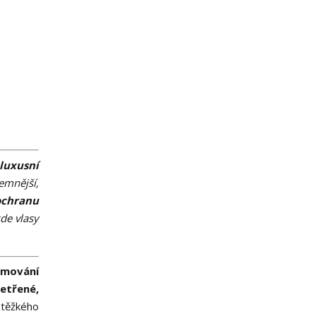
luxusní
emnější,
ochranu
kde vlasy
ulmování
šetřené,
 těžkého