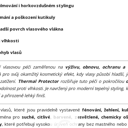
 kulmování i horkovzdušném stylingu
mání a poškození kutikuly
ladší povrch vlasového vlákna
 vlhkosti
ohyb vlasů
ní vlasovou péči zaměřenou na
výživu, obnovu, ochranu a 
á pro svůj okamžitý kosmetický efekt, kdy vlasy působí hladší, j
zatížení.
Thermal Protector
rozšiřuje tuto péči o pokročilou
a odolnost proti vlhkosti. Je navržený pro moderní tepelný styling, 
a přirozeně lehký finiš.
vlasů, které jsou pravidelně vystavené
fénování, žehlení, k
zejména pro
suché, citlivé, barvené, zesvětlené, chemicky o
y
, které potřebují vysokou úroveň ochrany bez mastného nebo