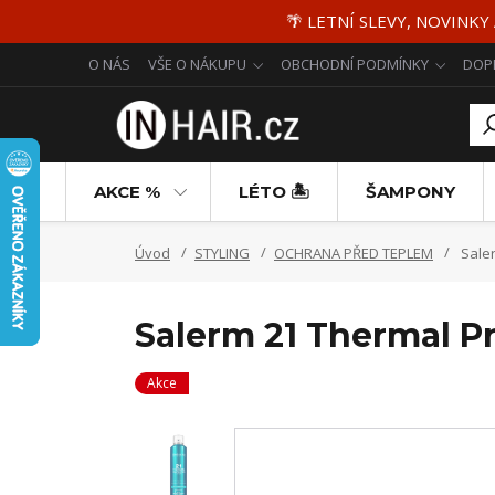
🌴 LETNÍ SLEVY, NOVINKY
O NÁS
VŠE O NÁKUPU
OBCHODNÍ PODMÍNKY
DOP
AKCE %
LÉTO 🏝️
ŠAMPONY
Úvod
STYLING
OCHRANA PŘED TEPLEM
Saler
Salerm 21 Thermal Pr
Akce