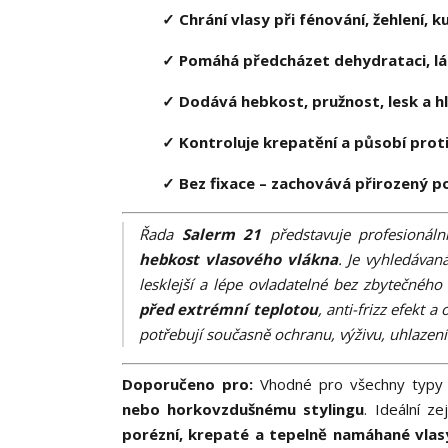
✓ Chrání vlasy při fénování, žehlení,
✓ Pomáhá předcházet dehydrataci, lá
✓ Dodává hebkost, pružnost, lesk a h
✓ Kontroluje krepatění a působí proti
✓ Bez fixace – zachovává přirozený p
Řada
Salerm 21
představuje profesionál
hebkost vlasového vlákna
. Je vyhledávan
lesklejší a lépe ovladatelné bez zbytečného 
před extrémní teplotou
, anti-frizz efekt 
potřebují současně ochranu, výživu, uhlazení 
Doporučeno pro:
Vhodné pro všechny typy 
nebo horkovzdušnému stylingu
. Ideální 
porézní, krepaté a tepelně namáhané vlas