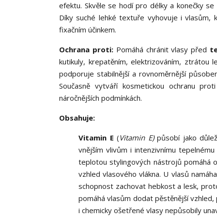
efektu. Skvěle se hodí pro délky a konečky se 
Díky suché lehké textuře vyhovuje i vlasům, 
fixačním účinkem.
Ochrana proti:
Pomáhá chránit vlasy před
t
kutikuly, krepatěním, elektrizováním, ztrátou
podporuje stabilnější a rovnoměrnější působení
Současně vytváří kosmetickou ochranu proti v
náročnějších podmínkách.
Obsahuje:
Vitamin E
(
Vitamin E)
působí jako důlež
vnějším vlivům i intenzivnímu tepelném
teplotou stylingových nástrojů pomáhá o
vzhled vlasového vlákna. U vlasů namáh
schopnost zachovat hebkost a lesk, prot
pomáhá vlasům dodat pěstěnější vzhled, p
i chemicky ošetřené vlasy nepůsobily una