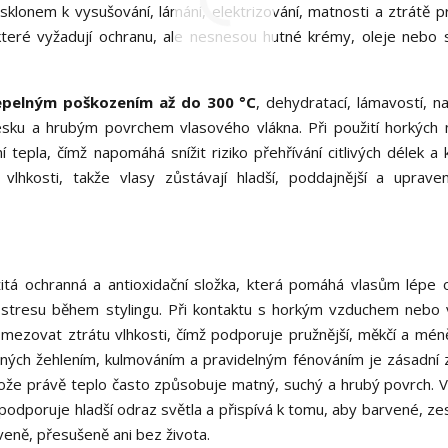
sklonem k vysušování, lámání, elektrizování, matnosti a ztrátě pr
které vyžadují ochranu, ale nesnesou hutné krémy, oleje nebo s
epelným poškozením až do 300 °C
, dehydratací, lámavostí, n
 lesku a hrubým povrchem vlasového vlákna. Při použití horkých 
 tepla, čímž napomáhá snížit riziko přehřívání citlivých délek a 
lhkosti, takže vlasy zůstávají hladší, poddajnější a upraven
itá ochranná a antioxidační složka, která pomáhá vlasům lépe 
u stresu během stylingu. Při kontaktu s horkým vzduchem nebo
mezovat ztrátu vlhkosti, čímž podporuje pružnější, měkčí a mén
aných žehlením, kulmováním a pravidelným fénováním je zásadní
ože právě teplo často způsobuje matný, suchý a hrubý povrch. V
odporuje hladší odraz světla a přispívá k tomu, aby barvené, ze
veně, přesušeně ani bez života.