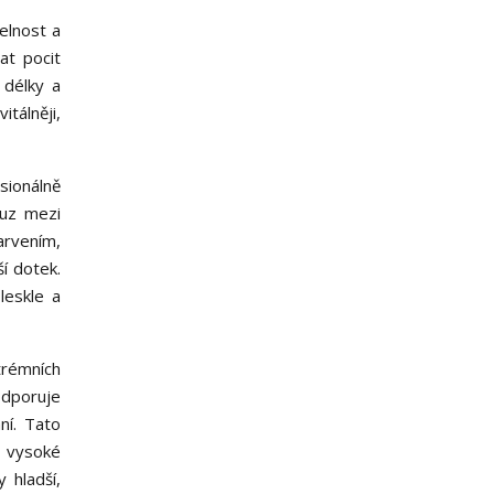
elnost a
at pocit
 délky a
tálněji,
sionálně
luz mezi
arvením,
í dotek.
leskle a
trémních
odporuje
ní. Tato
a vysoké
 hladší,