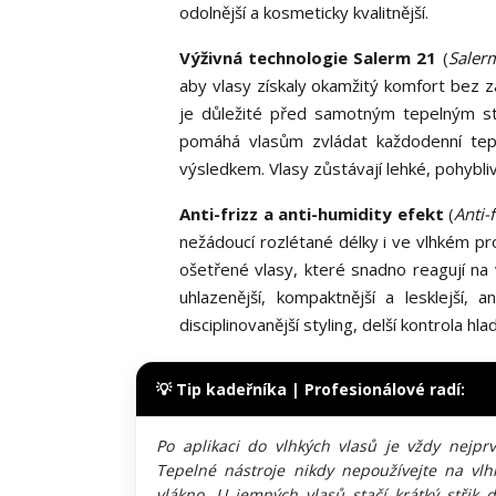
odolnější a kosmeticky kvalitnější.
Výživná technologie Salerm 21
(
Salerm
aby vlasy získaly okamžitý komfort bez za
je důležité před samotným tepelným st
pomáhá vlasům zvládat každodenní tep
výsledkem. Vlasy zůstávají lehké, pohybli
Anti-frizz a anti-humidity efekt
(
Anti-
nežádoucí rozlétané délky i ve vlhkém pr
ošetřené vlasy, které snadno reagují na
uhlazenější, kompaktnější a lesklejší,
disciplinovanější styling, delší kontrola h
💡 Tip kadeřníka | Profesionálové radí:
Po aplikaci do vlhkých vlasů je vždy nejp
Tepelné nástroje nikdy nepoužívejte na vl
vlákno. U jemných vlasů stačí krátký stři