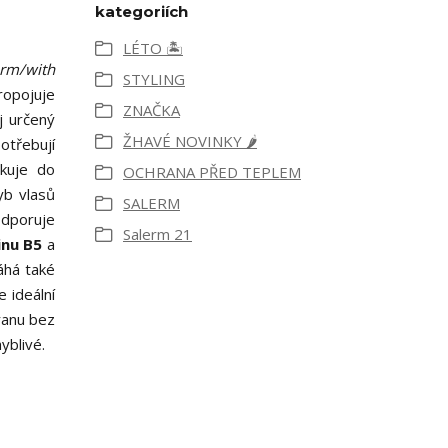
kategoriích
LÉTO 🏝️
rm/with
STYLING
ropojuje
ZNAČKA
ej určený
ŽHAVÉ NOVINKY 🌶️
otřebují
ikuje do
OCHRANA PŘED TEPLEM
yb vlasů
SALERM
dporuje
Salerm 21
inu B5
a
áhá také
 ideální
ranu bez
yblivé.