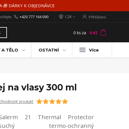
MA 🎁 DÁRKY K OBJEDNÁVCE
volejte.
+420 777 164 090
CZK
Přihlášení
0
ks
za
0 Kč
t
 A TĚLO
OSTATNÍ
Více
j na vlasy 300 ml
Ohodnotit produkt
Salerm 21 Thermal Protector
suchý termo-ochranný