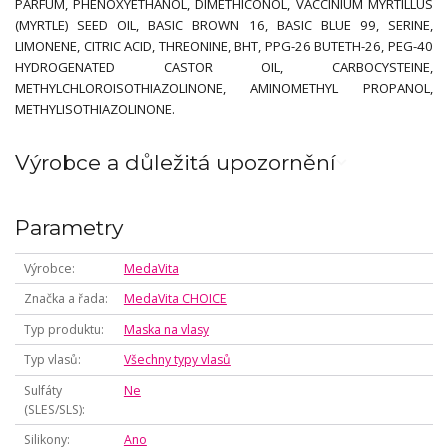
PARFUM, PHENOXYETHANOL, DIMETHICONOL, VACCINIUM MYRTILLUS
(MYRTLE) SEED OIL, BASIC BROWN 16, BASIC BLUE 99, SERINE,
LIMONENE, CITRIC ACID, THREONINE, BHT, PPG-26 BUTETH-26, PEG-40
HYDROGENATED CASTOR OIL, CARBOCYSTEINE,
METHYLCHLOROISOTHIAZOLINONE, AMINOMETHYL PROPANOL,
METHYLISOTHIAZOLINONE.
Výrobce a důležitá upozornění
Parametry
Výrobce
MedaVita
Značka a řada
MedaVita CHOICE
Typ produktu
Maska na vlasy
Typ vlasů
Všechny typy vlasů
Sulfáty
Ne
(SLES/SLS)
Silikony
Ano