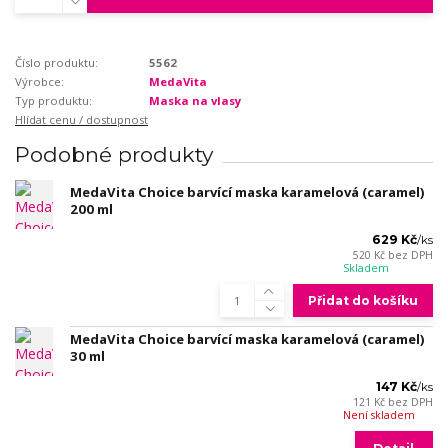
Číslo produktu:
5562
Výrobce:
MedaVita
Typ produktu:
Maska na vlasy
Hlídat cenu / dostupnost
Podobné produkty
MedaVita Choice barvící maska karamelová (caramel)
200 ml
629 Kč
/
ks
520 Kč
bez DPH
Skladem
Přidat do košíku
MedaVita Choice barvící maska karamelová (caramel)
30 ml
147 Kč
/
ks
121 Kč
bez DPH
Není skladem