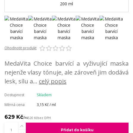
Ohodnotit produkt
MedaVita Choice barvící a vyživující maska
nejenže vlasy tónuje, ale zároveň jim dodává
lesk, sílu a...
celý popis
Dostupnost
Skladem
Měrná cena
3,15 Kč / ml
629 Kč
/
ks
520 Kč
bez DPH
Přidat do košíku