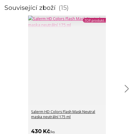
Související zboží
15
TOP produkt
Salerm HD Colors Flash Mask Neutral
Salerm HD Col
maska neutrální 175 ml
maska platino
430 Kč
206 Kč
/
ks
/
ks