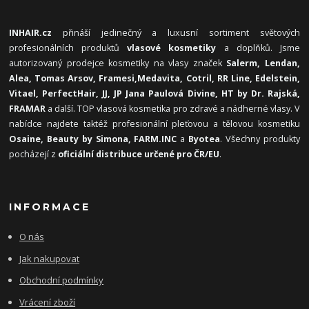
INHAIR.cz
přináší jedinečný a luxusní sortiment světových
profesionálních produktů
vlasové kosmetiky
a doplňků. Jsme
autorizovaný prodejce kosmetiky na vlasy značek
Salerm, Lendan,
Alea, Tomas Arsov, Framesi,
Medavita, Cotril, RR Line, Edelstein,
Vitael,
PerfectHair, JJ, JP Jana Paulová Divine, HT by Dr. Rajská,
FRAMAR
a další. TOP vlasová kosmetika pro zdravé a nádherné vlasy. V
nabídce najdete taktéž profesionální pleťovou a tělovou kosmetiku
Osaine, Beauty by Simona, FARM.INC
a
Byotea
. Všechny produkty
pocházejí z
oficiální distribuce určené pro ČR/EU
.
INFORMACE
O nás
Jak nakupovat
Obchodní podmínky
Vrácení zboží