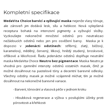
Kompletní specifikace
MedaVita Choice barvící a vyživující maska
nejenže vlasy tónuje,
ale zároveň jim dodává lesk, sílu a hebkost. Nová vylepšená
receptura bohatá na intenzivní pigmenty a vyživující složky.
Vyzkoušejte nekonečné množství odstínů pro neutralizaci
nežádoucích odstínů nebo jen pro osvěžení barvy. Maska je k
dispozici v j
edenácti odstínech:
stříbrný, zlatý, béžový,
karamelový, měděný, červený, lilkový, hnědý studený, broskvové,
oříškové a lékořicové. Řadu jedenáctvi odstínů doplňuje neutrální
maska MedaVita Choice
Neutro bez pigmentace
. Maska Neutro je
vhodná pro zjemnění intenzity odstínů ostatních masek, čímž je
možné dosáhnout na pastelové tóny a decentní barevné odlesky.
Všechny odstíny masek je možné vzájemně míchat, tím je možné
dosáhnout na nekonečné barevné variace.
- Barvení, tónování a vlasová péče v jednom kroku
- Hloubková regenerace a výživa s posilujícími účinky proti
pórovitosti a křehkosti