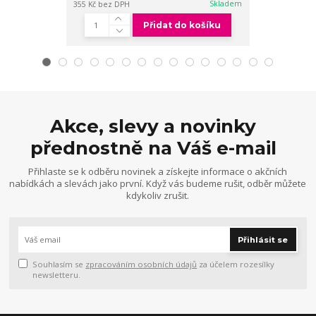
Skladem
355 Kč
bez DPH
170 Kč
bez DPH
Přidat do košíku
Akce, slevy a novinky
přednostně na Váš e-mail
Přihlaste se k odběru novinek a získejte informace o akčních
nabídkách a slevách jako první. Když vás budeme rušit, odběr můžete
kdykoliv zrušit.
Přihlásit se
Souhlasím se
zpracováním osobních údajů
za účelem rozesílky
newsletteru.