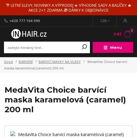
🌴 LETNÍ SLEVY, NOVINKY A VÝPRODEJ ☀️ VÝHODNÉ SADY A BALÍČKY 🔥
AKCE 2+1 ZDARMA 🎁 DÁRKY K OBJEDNÁVCE
+420 777 164 090
CZK
0
0 Kč
Menu
Úvod
BARVENÍ
BARVICÍ MASKY NA VLASY
MedaVita Choice barvící
maska karamelová (caramel) 200 ml
MedaVita Choice barvící
maska karamelová (caramel)
200 ml