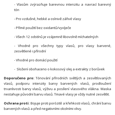
- Vlasům zvýrazňuje barevnou intenzitu a navrací barevný
tón
- Pro vzdušné, hebké a oslnivě zářivé vlasy
- Přímé použití bez oxidantů/vyvíječe
- Všech 12 odstínů je vzájemně libovolně míchatelných
- Vhodné pro všechny typy vlasů, pro vlasy barvené,
zesvětlené i přírodní
- Vhodné pro domácí použití
- Složení obohaceno o kokosový olej a extrakty z borůvek
Doporučeno pro:
Tónování přírodních světlých a zesvětlovaných
vlasů, podporu intenzity barvy barvených vlasů, prodloužení
trvanlivosti barvy vlasů, výživu a posílení vlasového vlákna. Maska
nestahuje původní barvu vlasů. Tmavé vlasy je vždy nutné zesvětlit.
Ochrana proti:
Bojuje proti porózitě a křehkosti vlasů, chrání barvu
barvených vlasů a před negativními okolními vlivy.