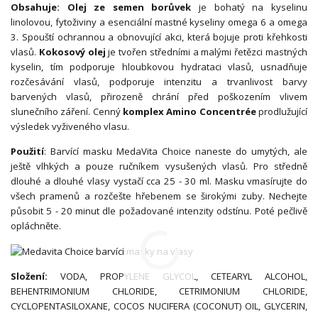
Obsahuje:
Olej ze semen borůvek
je bohatý na kyselinu
linolovou, fytoživiny a esenciální mastné kyseliny omega 6 a omega
3. Spouští ochrannou a obnovující akci, která bojuje proti křehkosti
vlasů.
Kokosový olej
je tvořen středními a malými řetězci mastných
kyselin, tím podporuje hloubkovou hydrataci vlasů, usnadňuje
rozčesávání vlasů, podporuje intenzitu a trvanlivost barvy
barvených vlasů, přirozeně chrání před poškozením vlivem
slunečního záření. Cenný
komplex Amino Concentrée
prodlužující
výsledek vyživeného vlasu.
Použití
: Barvící masku MedaVita Choice naneste do umytých, ale
ještě vlhkých a pouze ručníkem vysušených vlasů. Pro středně
dlouhé a dlouhé vlasy vystačí cca 25 - 30 ml. Masku vmasírujte do
všech pramenů a rozčešte hřebenem se širokými zuby. Nechejte
působit 5 - 20 minut dle požadované intenzity odstínu. Poté pečlivě
opláchněte.
Složení:
VODA, PROPYLENE GLYCOL, CETEARYL ALCOHOL,
BEHENTRIMONIUM CHLORIDE, CETRIMONIUM CHLORIDE,
CYCLOPENTASILOXANE, COCOS NUCIFERA (COCONUT) OIL, GLYCERIN,