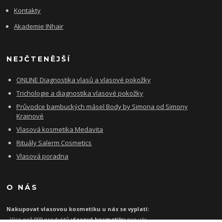
Kontakty
Akademie INhair
NEJČTENĚJŠÍ
ONLINE Diagnostika vlasů a vlasové pokožky
Trichologie a diagnostika vlasové pokožky
Průvodce bambuckých másel Body by Simona od Simony
Krainové
Vlasová kosmetika Medavita
Rituály Salerm Cosmetics
Vlasová poradna
O NÁS
Nakupovat vlasovou kosmetiku u nás se vyplatí:
- Více než 999 produktů
vlasové kosmetiky
pro vás