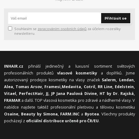
Přihlásit se
Souhlasím se
zpracováním osobních údajů
za účelem rozesílky
newsletteru.
INHAIR.cz
přináší jedinečný a luxusní sortiment světových
profesionálních produktů
vlasové kosmetiky
a doplňků. Jsme
autorizovaný prodejce kosmetiky na vlasy značek
Salerm, Lendan,
Alea, Tomas Arsov, Framesi,
Medavita, Cotril, RR Line, Edelstein,
Vitael,
PerfectHair, JJ, JP Jana Paulová Divine, HT by Dr. Rajská,
FRAMAR
a další. TOP vlasová kosmetika pro zdravé a nádherné vlasy. V
nabídce najdete taktéž profesionální pleťovou a tělovou kosmetiku
Osaine, Beauty by Simona, FARM.INC
a
Byotea
. Všechny produkty
pocházejí z
oficiální distribuce určené pro ČR/EU
.