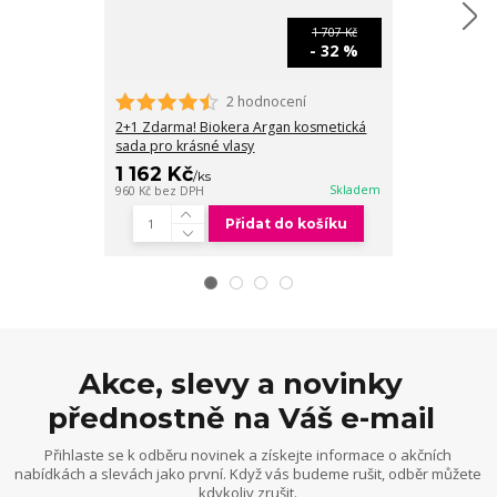
1 707 Kč
- 32 %
2 hodnocení
2+1 Zdarma! Biokera Argan kosmetická
Salerm Bioker
sada pro krásné vlasy
keratinem 100
1 162 Kč
1 088 Kč
/
ks
/
Skladem
960 Kč
bez DPH
899 Kč
bez DPH
Přidat do košíku
Akce, slevy a novinky
přednostně na Váš e-mail
Přihlaste se k odběru novinek a získejte informace o akčních
nabídkách a slevách jako první. Když vás budeme rušit, odběr můžete
kdykoliv zrušit.