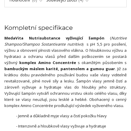
Kompletní specifikace
MedaVita Nutrisubstance vyživující šampón
(
Nutritive
Shampoo/Shampoo Sostantivante nutritivo
) s pH 5,5 pro posílení,
výživu a obnovení plnosti vlasového vlákna
.
O hloubkovou výživu a
hydrataci a ochranu vlasů před dalším poškozením se postará
výživný
komplex Amino Concentrée
s okamžitým působením s
bambuckým máslem karité, pantenolem a gumou guar
. Již za
krátkou dobu pravidelného používání budou vaše vlasy viditelně
revitalizované, plné nové síly a lesku. Šampón vlasy jemně čistí a
zároveň vyživuje a hydratuje vlas do hloubky jeho struktury.
Vyživující šampón vytváří ochrannou vrstvu okolo celého vlasu, díky
které se vlasy neuzlují, jsou lesklé a hebké. Obohacený o cenný
komplex Amino Concentrée prodlužující výsledek vyživeného vlasu.
- Jemně a důkladně myje vlasy a čistí pokožku hlavy
- Intenzivně a hloubkově vlasy vyživuje a hydratuje