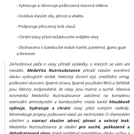
- Vyhlazuje a obnovuje poškozená vlasová vlákna
- Dodává vlasům sílu, plnost a vitalitu
- Podporuje přirozený lesk vlasů
- Chrání vlasy před nežádoucími vnějšími vlivy
- Obohaceno o bambucké máslo karité, pantenol, gumu guar
a threonin
24-hodinová péče o vlasy přináší výsledky, o kterých se vám ani
nezdálo.
MedaVita Nutrisubstance
přináší vlasům extrémní
dávku vyživujících složek. Hektický životní styl, znečištění, smog,
poškození sluncem, špatná strava, špatné používání fénů a žehliček
jsou faktory zodpovědné, že vlasy jsou matné a suché. Vlasová
kosmetika MedaVita Nutrisubstance založená na komplexu
esenciální aminokyselin a bambuckého másla karité
hloubkově
vyživuje, hydratuje a chrání
vlasy před volnými radikály.
Minimalizuje projevy poškození vlasů po technickém či chemickém
ošetření a
navrací vlasům zdraví, plnost a oslnivý lesk
.
MedaVita Nutrisubstance je ideální
pro suché, poškozené a
dehydratované vlasy
, které potřebují pravidelnou dávku výživy a