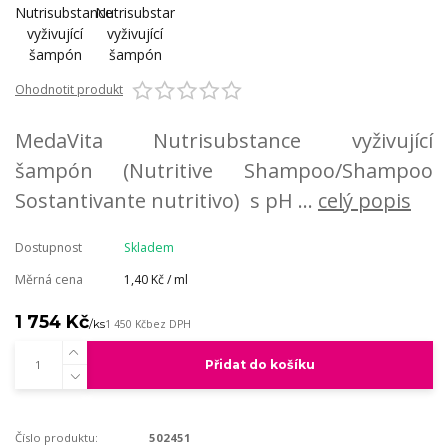
Ohodnotit produkt
MedaVita Nutrisubstance vyživující
šampón (Nutritive Shampoo/Shampoo
Sostantivante nutritivo) s pH ...
celý popis
Dostupnost
Skladem
Měrná cena
1,40 Kč / ml
1 754 Kč
/
ks
1 450 Kč
bez DPH
Přidat do košíku
Číslo produktu:
502451