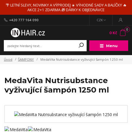
🌴 LETNÍ SLEVY, NOVINKY A VÝPRODEJ ☀️ VÝHODNÉ SADY A BALÍČKY 🔥
AKCE 2+1 ZDARMA 🎁 DÁRKY K OBJEDNÁVCE
+420 777 164 090
CZK
0
0 Kč
Menu
Úvod
ŠAMPONY
MedaVita Nutrisubstance vyživující šampón 1250 ml
MedaVita Nutrisubstance
vyživující šampón 1250 ml