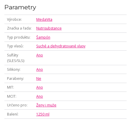
Parametry
Výrobce
MedaVita
Značka a řada
Nutrisubstance
Typ produktu
Šampón
Typ vlasů
Suché a dehydratované vlasy
Sulfáty
Ano
(SLES/SLS)
Silikony
Ano
Parabeny
Ne
MIT
Ano
MCIT
Ano
Určeno pro
Ženy i muže
Balení
1250 ml