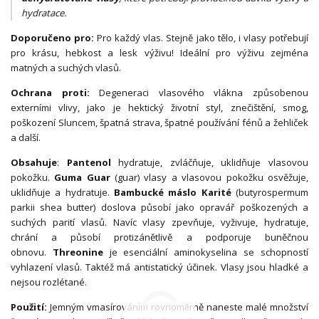
hydratace.
Doporučeno pro:
Pro každý vlas. Stejně jako tělo, i vlasy potřebují
pro krásu, hebkost a lesk výživu! Ideální pro výživu zejména
matných a suchých vlasů.
Ochrana proti:
Degeneraci vlasového vlákna způsobenou
externími vlivy, jako je hektický životní styl, znečištění, smog,
poškození Sluncem, špatná strava, špatné používání fénů a žehliček
a další.
Obsahuje
:
Pantenol
hydratuje, zvláčňuje, uklidňuje vlasovou
pokožku.
Guma Guar
(guar) vlasy a vlasovou pokožku osvěžuje,
uklidňuje a hydratuje.
Bambucké máslo Karité
(butyrospermum
parkii shea butter) doslova působí jako opravář poškozených a
suchých parití vlasů. Navíc vlasy zpevňuje, vyživuje, hydratuje,
chrání a působí protizánětlivě a podporuje buněčnou
obnovu.
Threonine
je esenciální aminokyselina se schopností
vyhlazení vlasů. Taktéž má antistatický účinek. Vlasy jsou hladké a
nejsou rozlétané.
Použití:
Jemným vmasírováním rovnoměrně naneste malé množství