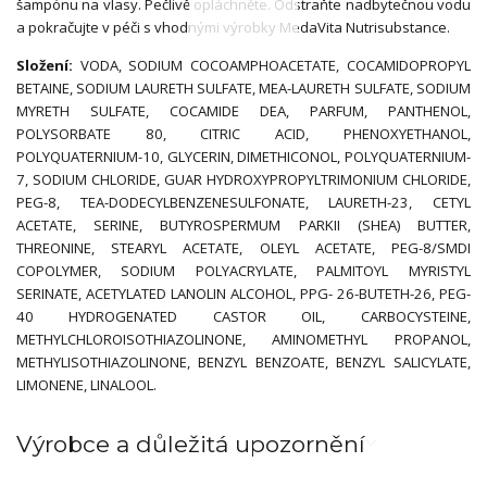
šampónu na vlasy. Pečlivě opláchněte. Odstraňte nadbytečnou vodu
a pokračujte v péči s vhodnými výrobky MedaVita Nutrisubstance.
Složení:
VODA, SODIUM COCOAMPHOACETATE, COCAMIDOPROPYL
BETAINE, SODIUM LAURETH SULFATE, MEA-LAURETH SULFATE, SODIUM
MYRETH SULFATE, COCAMIDE DEA, PARFUM, PANTHENOL,
POLYSORBATE 80, CITRIC ACID, PHENOXYETHANOL,
POLYQUATERNIUM-10, GLYCERIN, DIMETHICONOL, POLYQUATERNIUM-
7, SODIUM CHLORIDE, GUAR HYDROXYPROPYLTRIMONIUM CHLORIDE,
PEG-8, TEA-DODECYLBENZENESULFONATE, LAURETH-23, CETYL
ACETATE, SERINE, BUTYROSPERMUM PARKII (SHEA) BUTTER,
THREONINE, STEARYL ACETATE, OLEYL ACETATE, PEG-8/SMDI
COPOLYMER, SODIUM POLYACRYLATE, PALMITOYL MYRISTYL
SERINATE, ACETYLATED LANOLIN ALCOHOL, PPG- 26-BUTETH-26, PEG-
40 HYDROGENATED CASTOR OIL, CARBOCYSTEINE,
METHYLCHLOROISOTHIAZOLINONE, AMINOMETHYL PROPANOL,
METHYLISOTHIAZOLINONE, BENZYL BENZOATE, BENZYL SALICYLATE,
LIMONENE, LINALOOL.
Výrobce a důležitá upozornění