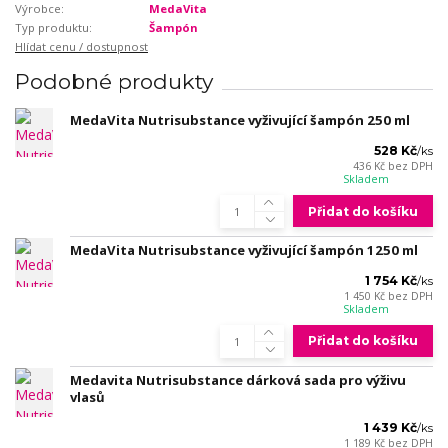
Výrobce:
MedaVita
Typ produktu:
Šampón
Hlídat cenu / dostupnost
Podobné produkty
MedaVita Nutrisubstance vyživující šampón 250 ml
528 Kč
/
ks
436 Kč
bez DPH
Skladem
Přidat do košíku
MedaVita Nutrisubstance vyživující šampón 1250 ml
1 754 Kč
/
ks
1 450 Kč
bez DPH
Skladem
Přidat do košíku
Medavita Nutrisubstance dárková sada pro výživu
vlasů
1 439 Kč
/
ks
1 189 Kč
bez DPH