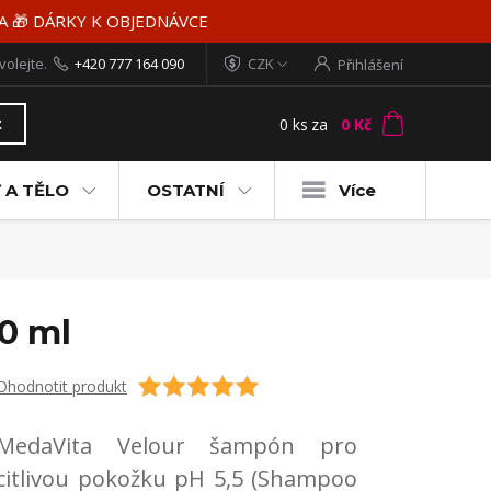
MA 🎁 DÁRKY K OBJEDNÁVCE
volejte.
+420 777 164 090
CZK
Přihlášení
0
ks
za
0 Kč
t
 A TĚLO
OSTATNÍ
Více
0 ml
Ohodnotit produkt
MedaVita Velour šampón pro
citlivou pokožku pH 5,5 (Shampoo