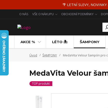
🌴 LETNÍ SLEVY, NOVINKY
O NÁS
VŠE O NÁKUPU
OBCHODNÍ PODMÍNKY
DOP
AKCE %
LÉTO 🏝️
ŠAMPONY
Úvod
ŠAMPONY
MedaVita Velour šampón pro ci
MedaVita Velour šam
TOP produkt