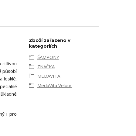
Zboží zařazeno v
kategoriích
ŠAMPONY
citlivou
ZNAČKA
ně působí
MEDAVITA
 lesklé.
MedaVita Velour
peciálně
důkladné
ný i pro