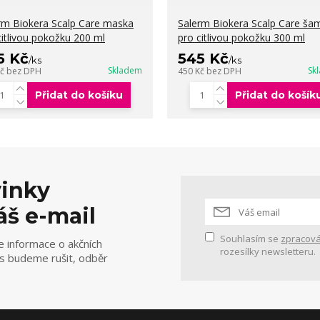
rm Biokera Scalp Care maska
Salerm Biokera Scalp Care š
citlivou pokožku 200 ml
pro citlivou pokožku 300 ml
5 Kč
545 Kč
/
ks
/
ks
Skladem
Sk
Kč
bez DPH
450 Kč
bez DPH
Přidat do košíku
Přidat do košík
vinky
áš e-mail
Souhlasím se
zpracová
e informace o akčních
rozesílky newsletteru.
ás budeme rušit, odběr