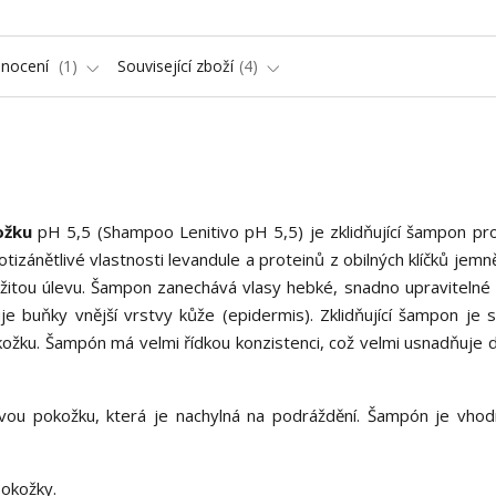
nocení
1
Související zboží
4
kožku
pH 5,5 (Shampoo Lenitivo pH 5,5) je zklidňující šampon pro 
otizánětlivé vlastnosti levandule a proteinů z obilných klíčků jem
mžitou úlevu. Šampon zanechává vlasy hebké, snadno upravitelné a
e buňky vnější vrstvy kůže (epidermis). Zklidňující šampon je s
kožku. Šampón má velmi řídkou konzistenci, což velmi usnadňuje 
vou pokožku, která je nachylná na podráždění. Šampón je vhod
pokožky.