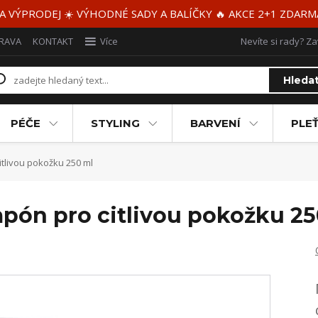
 A VÝPRODEJ ☀️ VÝHODNÉ SADY A BALÍČKY 🔥 AKCE 2+1 ZDAR
RAVA
KONTAKT
Více
Nevíte si rady? Za
Hleda
PÉČE
STYLING
BARVENÍ
PLEŤ
tlivou pokožku 250 ml
pón pro citlivou pokožku 25