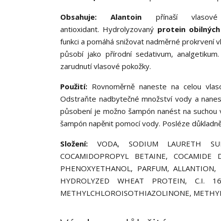
Obsahuje: Alantoin
přínaší vlasové
antioxidant. Hydrolyzovaný
protein obilných
funkci a pomáhá snižovat nadměrné prokrvení v
působí jako přírodní sedativum, analgetikum. 
zarudnutí vlasové pokožky.
Použití:
Rovnoměrně naneste na celou vlasov
Odstraňte nadbytečné množství vody a naneste
působení je možno šampón nanést na suchou v
šampón napěnit pomocí vody. Posléze důkladně
Složení:
VODA, SODIUM LAURETH SULF
COCAMIDOPROPYL BETAINE, COCAMIDE D
PHENOXYETHANOL, PARFUM, ALLANTION, P
HYDROLYZED WHEAT PROTEIN, C.I. 16
METHYLCHLOROISOTHIAZOLINONE, METHYL