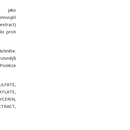
í jako
novující
 extract)
bi proti
áchněte.
zivnější
 Posléze
LFATE,
YLATE,
YCERIN,
TRACT,