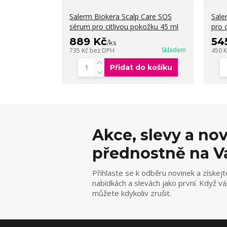
Salerm Biokera Scalp Care SOS
Sale
sérum pro citlivou pokožku 45 ml
pro 
889 Kč
54
/
ks
Skladem
735 Kč
bez DPH
450 
Přidat do košíku
Akce, slevy a no
přednostně na V
Přihlaste se k odběru novinek a získejt
nabídkách a slevách jako první. Když v
můžete kdykoliv zrušit.