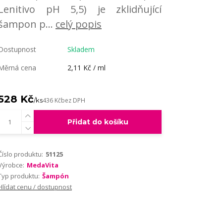
Lenitivo pH 5,5) je zklidňující
šampon p...
celý popis
Dostupnost
Skladem
Měrná cena
2,11 Kč / ml
528 Kč
/
ks
436 Kč
bez DPH
Přidat do košíku
Číslo produktu:
51125
Výrobce:
MedaVita
Typ produktu:
Šampón
Hlídat cenu / dostupnost