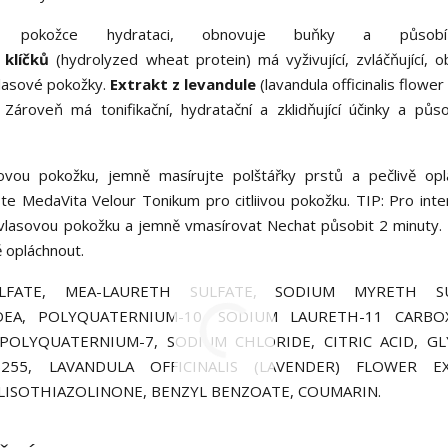
 pokožce hydrataci, obnovuje buňky a působ
 klíčků
(hydrolyzed wheat protein) má vyživující, zvláčňující, ob
lasové pokožky.
Extrakt z levandule
(lavandula officinalis flower
Zároveň má tonifikační, hydratační a zklidňující účinky a půso
ou pokožku, jemně masírujte polštářky prstů a pečlivě opl
 MedaVita Velour Tonikum pro citliivou pokožku. TIP: Pro inten
lasovou pokožku a jemně vmasírovat Nechat působit 2 minuty.
 opláchnout.
ATE, MEA-LAURETH SULFATE, SODIUM MYRETH SU
EA, POLYQUATERNIUM-10, SODIUM LAURETH-11 CARBOX
OLYQUATERNIUM-7, SODIUM CHLORIDE, CITRIC ACID, GL
255, LAVANDULA OFFICINALIS (LAVENDER) FLOWER EX
ISOTHIAZOLINONE, BENZYL BENZOATE, COUMARIN.