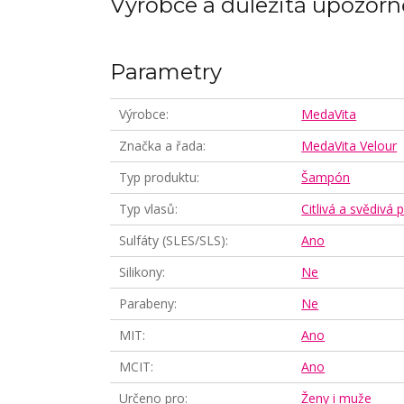
Výrobce a důležitá upozorn
Parametry
Výrobce
MedaVita
Značka a řada
MedaVita Velour
Typ produktu
Šampón
Typ vlasů
Citlivá a svědivá
Sulfáty (SLES/SLS)
Ano
Silikony
Ne
Parabeny
Ne
MIT
Ano
MCIT
Ano
Určeno pro
Ženy i muže