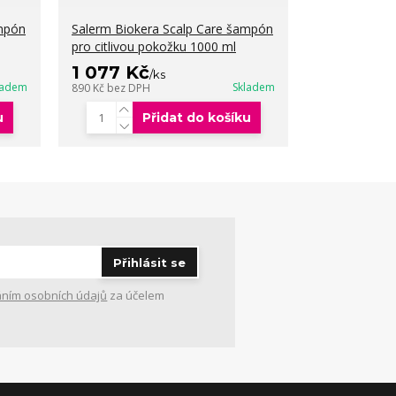
ampón
Salerm Biokera Scalp Care šampón
pro citlivou pokožku 1000 ml
1 077 Kč
/
ks
ladem
Skladem
890 Kč
bez DPH
u
Přidat do košíku
Přihlásit se
ním osobních údajů
za účelem