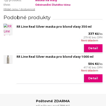
Typ produktu:
Maska na vlasy
Efekt:
Odstranění žlutého tónu
Hlídat cenu / dostupnost
Podobné produkty
RR Line Real Silver maska pro blond vlasy 350 ml
337 Kč
/
ks
279 Kč
bez DPH
Není skladem
Detail
RR Line Real Silver maska pro blond vlasy 1000 ml
504 Kč
/
ks
417 Kč
bez DPH
Není skladem
Detail
Poštovné ZDARMA
při nákupu nad 1199 Kč