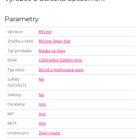
Parametry
Výrobce
RR Line
Značka a řada
RR Line Silver Star
Typ produktu
Maska na vlasy
Efekt
Odstranění žlutého tónu
Typ vlasů
Blond a melírované vlasy
Sulfáty
Ne
(SLES/SLS)
Silikony
Ne
Parabeny
Ano
MIT
Ano
MCIT
Ano
Určeno pro
Ženy i muže