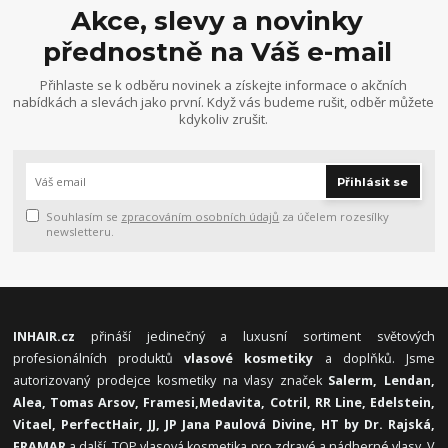
Akce, slevy a novinky
přednostně na Váš e-mail
Přihlaste se k odběru novinek a získejte informace o akčních
nabídkách a slevách jako první. Když vás budeme rušit, odběr můžete
kdykoliv zrušit.
Přihlásit se
Souhlasím se
zpracováním osobních údajů
za účelem rozesílky
newsletteru.
INHAIR.cz
přináší jedinečný a luxusní sortiment světových
profesionálních produktů
vlasové kosmetiky
a doplňků. Jsme
autorizovaný prodejce kosmetiky na vlasy značek
Salerm, Lendan,
Alea, Tomas Arsov, Framesi,
Medavita, Cotril, RR Line, Edelstein,
Vitael,
PerfectHair, JJ, JP Jana Paulová Divine, HT by Dr. Rajská,
FRAMAR
a další. TOP vlasová kosmetika pro zdravé a nádherné vlasy. V