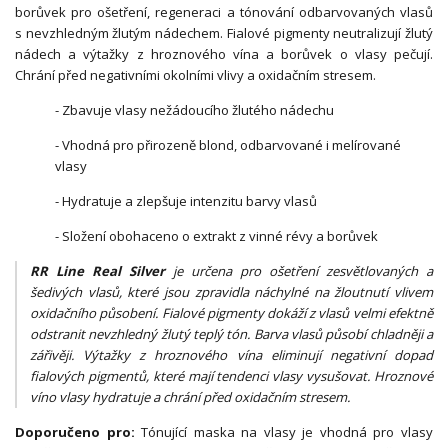
borůvek pro ošetření, regeneraci a tónování odbarvovaných vlasů
s nevzhledným žlutým nádechem. Fialové pigmenty neutralizují žlutý
nádech a výtažky z hroznového vína a borůvek o vlasy pečují.
Chrání před negativními okolními vlivy a oxidačním stresem.
- Zbavuje vlasy nežádoucího žlutého nádechu
- Vhodná pro přirozeně blond, odbarvované i melírované
vlasy
- Hydratuje a zlepšuje intenzitu barvy vlasů
- Složení obohaceno o extrakt z vinné révy a borůvek
RR Line Real Silver
je určena pro ošetření zesvětlovaných a
šedivých vlasů, které jsou zpravidla náchylné na žloutnutí vlivem
oxidačního působení. Fialové pigmenty dokáží z vlasů velmi efektně
odstranit nevzhledný žlutý teplý tón. Barva vlasů působí chladněji a
zářivěji. Výtažky z hroznového vína eliminují negativní dopad
fialových pigmentů, které mají tendenci vlasy vysušovat. Hroznové
víno vlasy hydratuje a chrání před oxidačním stresem.
Doporučeno pro:
Tónující maska na vlasy je vhodná pro vlasy