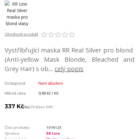
Ohodnotit produkt
Vystříbřující maska RR Real Silver pro blond
(Anti-yellow Mask Blonde, Bleached and
Grey Hair) s ob...
celý popis
Dostupnost
Není skladem
Měrná cena
0,96 Kč / ml
337 Kč
/
ks
279 Kč
bez DPH
Číslo produktu:
1076123
Výrobce:
RR Line