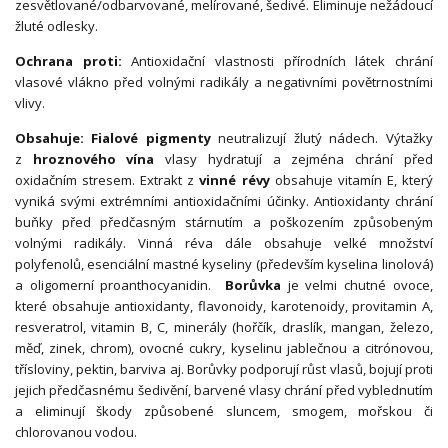
zesvětlované/odbarvované, melírované, šedivé. Eliminuje nežádoucí
žluté odlesky.
Ochrana proti:
Antioxidační vlastnosti přírodních látek chrání
vlasové vlákno před volnými radikály a negativními povětrnostními
vlivy.
Obsahuje: Fialové pigmenty
neutralizují žlutý nádech. Výtažky
z
hroznového vína
vlasy hydratují a zejména chrání před
oxidačním stresem. Extrakt z
vinné révy
obsahuje vitamín E, který
vyniká svými extrémními antioxidačními účinky. Antioxidanty chrání
buňky před předčasným stárnutím a poškozením způsobeným
volnými radikály. Vinná réva dále obsahuje velké množství
polyfenolů, esenciální mastné kyseliny (především kyselina linolová)
a oligomerní proanthocyanidin.
Borůvka
je velmi chutné ovoce,
které obsahuje antioxidanty, flavonoidy, karotenoidy, provitamin A,
resveratrol, vitamin B, C, minerály (hořčík, draslík, mangan, železo,
měď, zinek, chrom), ovocné cukry, kyselinu jablečnou a citrónovou,
třísloviny, pektin, barviva aj. Borůvky podporují růst vlasů, bojují proti
jejich předčasnému šedivění, barvené vlasy chrání před vyblednutím
a eliminují škody způsobené sluncem, smogem, mořskou či
chlorovanou vodou.