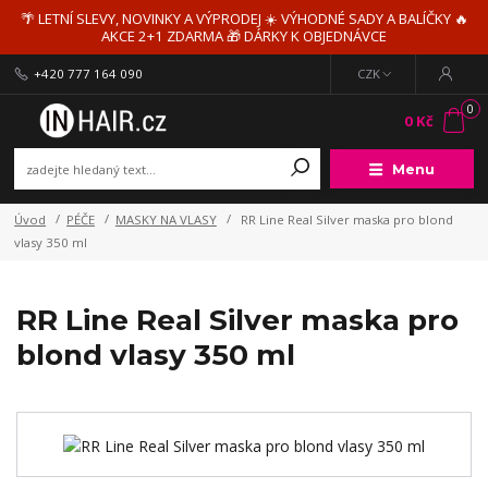
🌴 LETNÍ SLEVY, NOVINKY A VÝPRODEJ ☀️ VÝHODNÉ SADY A BALÍČKY 🔥
AKCE 2+1 ZDARMA 🎁 DÁRKY K OBJEDNÁVCE
+420 777 164 090
CZK
0
0 Kč
Menu
Úvod
PÉČE
MASKY NA VLASY
RR Line Real Silver maska pro blond
vlasy 350 ml
RR Line Real Silver maska pro
blond vlasy 350 ml