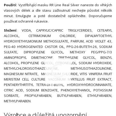
Použití:
Vystříbřující masku RR Line Real Silver
naneste do vlhkých
vlasových délek a dle stavu zažloutnutí nechejte působit několik
minut. Emulgujte a poté dostatečně opláchněte. Doporučujeme
používat ochranné rukavice.
Složení
: VODA, CAPRYLIC/CAPRIC TRIGLYCERIDES, CETEARYL
ALCOHOL, CETRIMONIUM CHLORIDE, DIPALMYTOETHYL
HYDROXYETHYLMONIUM METHOSULFATE, PARFUM, ACID VIOLET 43,
PEG-40 HYDROGENATED CASTOR OIL, PPG-26-BUTETH-26, SODIUM
SULFATE, DIPROPYLENE GLYCOL, METHOXY PEG/PPG-7/3
AMINOPROPYL DIMETHICONE, TRIETHYLENE GLYCOL, BENZYL
ALCOHOL, PROPYLENE GLYCOL, CITRONELLOL, SODIUM HYDROXIDE,
METHYLCHLOROISOTHIAZOLINONE, METHYLISOTHIAZOLINONE,
MAGNESIUM NITRATE, MAGNESIUM CHLORIDE, VITIS VINIFERA FRUIT
MERISTEM CELL CULTURE, VACCINIUM MYRTILLUS FRUIT EXTRACT,
PENTAERYTHRTITYL TETRA-DI-T-BUTYL, HYDROXYHYDROCINNAMATE,
CITRIC ACID, SODIUM BENZOATE, PHENOXYETHANOL, POTASSIUM
SORBATE, PROPYLPARABEN, BUTYLPARABEN, ETHYLPARABEN,
METHYLPARABEN.
Výrobce a důležitá upozornění