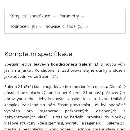
Kompletní specifikace
Parametry
Hodnocení
0
Související zboží
5
Kompletní specifikace
Speciální edice
leave-in kondicionéru Salerm 21
s novou vůní
Jasmín a jantar. Kondicionér si zachovává stejné účinky a složení
jako původní verze Salerm 21.
Salerm 21 (2+1) kombinuje leave-in kondicionér a masku. Okamžitě
působící bezoplachový kondicionér Salerm 21 přináší poškozeným,
pórovitým nebo dehydrovaným vlasům lesk a život. Unikátní
komplex založený na bázi částic provitamínu B5 byl speciálně
vytvořen pro regeneraci poškozených, oslabených a
dehydratovaných vlasů. Proteiny hedvábí pronikají do hloubky
vlasové struktury, kde ji zjemňují, hydratují a regenerují. Salerm 21,
maska a bezoplachový kondicionér v jednom, chrání vlasy před