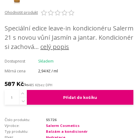
Ohodnotit produkt
Speciální edice leave-in kondicionéru Salerm
21 s novou vůní Jasmín a jantar. Kondicionér
si zachová...
celý popis
Dostupnost
Skladem
Měrná cena
2,94 Kč / ml
587 Kč
/
ks
485 Kč
bez DPH
Přidat do košíku
Číslo produktu:
S5726
Výrobce:
Salerm Cosmetics
Typ produktu:
Balzám a kondicionér
Efekt:
Hydratace