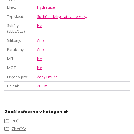
Efekt
Hydratace
Typ vlasů
Suché a dehydratované vlasy
Sulfáty
Ne
(SLES/SLS)
Silikony
Ano
Parabeny
Ano
MIT
Ne
MCIT
Ne
Určeno pro
Ženy i muže
Balení
200 ml
Zboží zařazeno v kategoriích
PÉČE
ZNAČKA