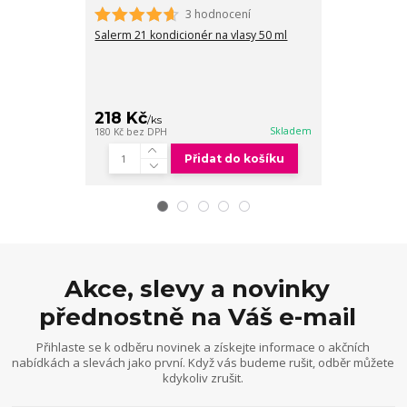
3 hodnocení
Salerm 21 kondicionér na vlasy 50 ml
Salerm 21 BI-
kondicionér 2
Sleva končí 
24
218 Kč
494 Kč
/
ks
/
ks
Skladem
180 Kč
bez DPH
408 Kč
bez DPH
Přidat do košíku
Akce, slevy a novinky
přednostně na Váš e-mail
Přihlaste se k odběru novinek a získejte informace o akčních
nabídkách a slevách jako první. Když vás budeme rušit, odběr můžete
kdykoliv zrušit.