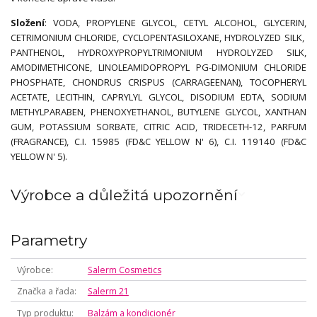
Složení
: VODA, PROPYLENE GLYCOL, CETYL ALCOHOL, GLYCERIN,
CETRIMONIUM CHLORIDE, CYCLOPENTASILOXANE, HYDROLYZED SILK,
PANTHENOL, HYDROXYPROPYLTRIMONIUM HYDROLYZED SILK,
AMODIMETHICONE, LINOLEAMIDOPROPYL PG-DIMONIUM CHLORIDE
PHOSPHATE, CHONDRUS CRISPUS (CARRAGEENAN), TOCOPHERYL
ACETATE, LECITHIN, CAPRYLYL GLYCOL, DISODIUM EDTA, SODIUM
METHYLPARABEN, PHENOXYETHANOL, BUTYLENE GLYCOL, XANTHAN
GUM, POTASSIUM SORBATE, CITRIC ACID, TRIDECETH-12, PARFUM
(FRAGRANCE), C.I. 15985 (FD&C YELLOW N' 6), C.I. 119140 (FD&C
YELLOW N' 5).
Výrobce a důležitá upozornění
Parametry
Výrobce
Salerm Cosmetics
Značka a řada
Salerm 21
Typ produktu
Balzám a kondicionér