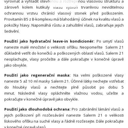
vyrovnat a vyhladit otevřenou a roztřepenou vlasovou strukturu a
zároveň kolem kutikuly vlasu vytvoří trvanlivou neviditelnou
ochrannou vrstvu chránící vlasový stonek před poškozením.
Provitamín B5 z B-komplexu má blahodárný účinek na kvalitu vlasů a
pokožky hlavy. Napomáhá růstu a zahuštění vlasů, zabraňuje jejich
šedivění.
Použití jako hydratační leave-in kondicionér:
Po umytí vlasů
naneste malé množství o velikosti oříšku. Neopomeňte Salerm 21
důkladně vetřít do konečků a poškozených oblastí vlasů. Salerm 21
neoplachujte, vlasy pročešte a dále pokračujte v konečné úpravě
jako obvykle.
Použití jako regenerační maska:
Na velmi poškozené vlasy
naneste 5 až 10 ml masky Salerm 21. Účinné látky nechejte vstřebat
do hloubky vlasů a nechtejte plně působit po dobu 5
minut. Následně vlasy opláchněte vlažnou vodou, učešte a
pokračujte v konečné úpravě jako obvykle.
Použití jako dlouhodobá ochrana:
Pro zabránění lámání vlasů a
jejich poškození při rozčesávání naneste Salerm 21 o velikosti
lískového oříšku na suché vlasy a řádně rozčesejte. Dále pokračujte
v konečné úpravě vlasů.