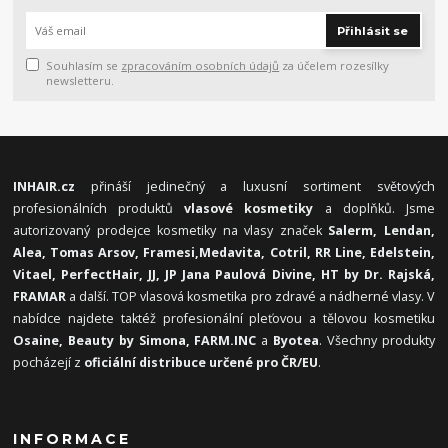
Přihlásit se
Souhlasím se
zpracováním osobních údajů
za účelem rozesílky
newsletteru.
INHAIR.cz
přináší jedinečný a luxusní sortiment světových
profesionálních produktů
vlasové kosmetiky
a doplňků. Jsme
autorizovaný prodejce kosmetiky na vlasy značek
Salerm, Lendan,
Alea, Tomas Arsov, Framesi,
Medavita, Cotril, RR Line, Edelstein,
Vitael,
PerfectHair, JJ, JP Jana Paulová Divine, HT by Dr. Rajská,
FRAMAR
a další. TOP vlasová kosmetika pro zdravé a nádherné vlasy. V
nabídce najdete taktéž profesionální pleťovou a tělovou kosmetiku
Osaine, Beauty by Simona, FARM.INC
a
Byotea
. Všechny produkty
pocházejí z
oficiální distribuce určené pro ČR/EU
.
INFORMACE