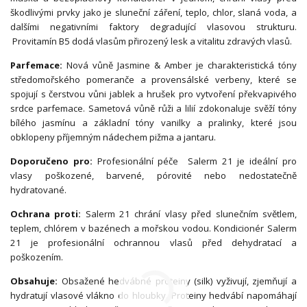
škodlivými prvky jako je sluneční záření, teplo, chlor, slaná voda, a
dalšími negativními faktory degradující vlasovou strukturu.
Provitamín B5 dodá vlasům přirozený lesk a vitalitu zdravých vlasů.
Parfemace:
Nová vůně Jasmine & Amber je charakteristická tóny
středomořského pomeranče a provensálské verbeny, které se
spojují s čerstvou vůni jablek a hrušek pro vytvoření překvapivého
srdce parfemace. Sametová vůně růži a lilií zdokonaluje svěží tóny
bílého jasmínu a základní tóny vanilky a pralinky, které jsou
obklopeny příjemným nádechem pižma a jantaru.
Doporučeno pro:
Profesionální péče Salerm 21 je ideální pro
vlasy poškozené, barvené, pórovité nebo nedostatečně
hydratované.
Ochrana proti:
Salerm 21 chrání vlasy před slunečním světlem,
teplem, chlórem v bazénech a mořskou vodou. Kondicionér Salerm
21 je profesionální ochrannou vlasů před dehydratací a
poškozením.
Obsahuje:
Obsažené hedvábné proteiny (silk) vyživují, zjemňují a
hydratují vlasové vlákno do hloubky. Proteiny hedvábí napomáhají