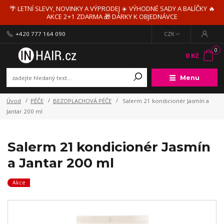
🌴 LETNÍ SLEVY, NOVINKY A VÝPRODEJ ☀️ VÝHODNÉ SADY A BALÍČKY 🔥
AKCE 2+1 ZDARMA 🎁 DÁRKY K OBJEDNÁVCE
+420 777 164 090
CZK
0
0 Kč
Menu
Úvod
PÉČE
BEZOPLACHOVÁ PÉČE
Salerm 21 kondicionér Jasmín a
Jantar 200 ml
Salerm 21 kondicionér Jasmín
a Jantar 200 ml
Akce