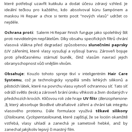
které potřebují uzavřít kutikulu a dodat účesu zdravý vzhled. Je
ideální tečkou pro každého, kdo absolvoval kúru šampónem a
maskou Hi Repair a chce si tento pocit "nových vlasů" udržet co
nejdéle.
Ochrana proti:
Salerm Hi Repair Finish funguje jako spolehlivý štít
proti neviditelným nepřátelům. Díky obsahu specifických filtrů chrání
vlasová vlákna před degradací způsobenou
slunečními paprsky
(UV zářením), které vlasy vysušují a vyšisují barvu. Zároveň bojuje
proti předčasnému stárnutí buněk, čímž vlasům navrací jejich
obranyschopnost vůči vnějším vlivům.
Obsahuje:
Kouzlo tohoto spreje tkví v inteligentním
Hair Care
Systemu
, což je technologicky vyspělá směs lehkých silikonů a
pěsticích látek, které na povrchu vlasu vytvoří ochrannou síť. Tato síť
odráží světlo (lesk) a zároveň brání úniku vlhkosti a živin dodaných v
předchozích krocích. Klíčovou roli zde hraje
UV filtr
(
Benzophenone-
3
), který absorbuje škodlivé ultrafialové záření a chrání tak integritu
vlasového proteinu. Dále formulace využívá
těkavé silikony
(
Disiloxane, Cyclopentasiloxane
), které zajišťují, že se loción okamžitě
vstřebá, vlasy uhladí a zanechá je sametově hebké, aniž by
zanechal jakýkoliv lepivý či mastný film.