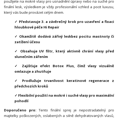
použijete na mokré vlasy pro usnadnění úpravy nebo na suché pro
finální lesk, výsledkem je vždy profesionální vzhled a pocit luxusu,
který vás bude provázet celým dnem.
✓ Představuje 3. a závěrečný krok pro uzavření a fixaci
hloubkové péče Hi Repair
✓ Okamžitě dodává zářivý leskbez pocitu mastnoty či
zatížení účesu
✓ Obsahuje UV filtr, který aktivně chrání vlasy před
slunečním zářením
✓ Zajišťuje efekt Botox Plus, čímž vlasy vizuálně
omlazuje a zhutňuje
✓ Prodlužuje trvanlivost keratinové regenerace z
předchozích kroků
✓ Flexibilní použití na mokré i suché vlasy pro maximální
pohodlí
Doporučeno pro:
Tento finální sprej je nepostradatelný pro
majitelky poškozených, oslabených a silně dehydratovaných vlasů,