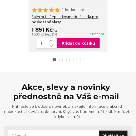
1 hodnocení
Salerm Hi Repair kosmetická sada pro
Salerm Hi Re
poškozené vlasy
vlasy 250 ml
1 851 Kč
405 Kč
/
ks
/
ks
Skladem
1 530 Kč
bez DPH
335 Kč
bez DPH
Přidat do košíku
Akce, slevy a novinky
přednostně na Váš e-mail
Přihlaste se k odběru novinek a získejte informace o akčních
nabídkách a slevách jako první. Když vás budeme rušit, odběr můžete
kdykoliv zrušit.
Přihlásit se