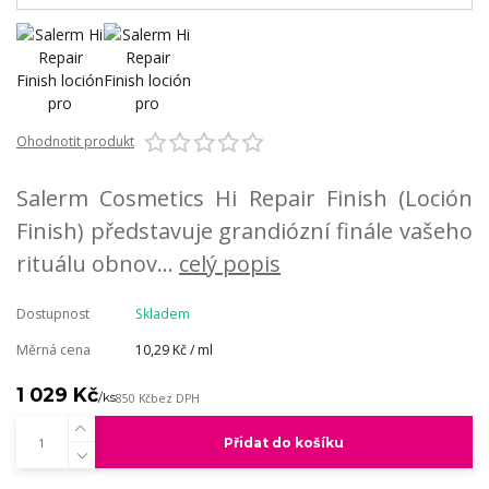
Ohodnotit produkt
Salerm Cosmetics Hi Repair Finish (Loción
Finish) představuje grandiózní finále vašeho
rituálu obnov...
celý popis
Dostupnost
Skladem
Měrná cena
10,29 Kč / ml
1 029 Kč
/
ks
850 Kč
bez DPH
Přidat do košíku