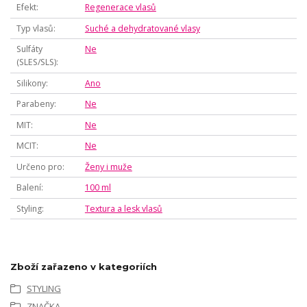
Efekt
Regenerace vlasů
Typ vlasů
Suché a dehydratované vlasy
Sulfáty
Ne
(SLES/SLS)
Silikony
Ano
Parabeny
Ne
MIT
Ne
MCIT
Ne
Určeno pro
Ženy i muže
Balení
100 ml
Styling
Textura a lesk vlasů
Zboží zařazeno v kategoriích
STYLING
ZNAČKA