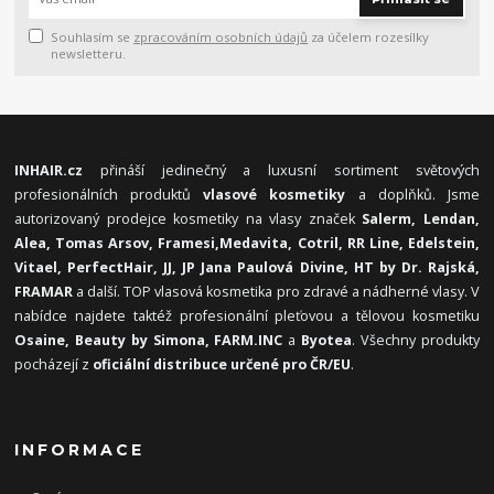
Souhlasím se
zpracováním osobních údajů
za účelem rozesílky
newsletteru.
INHAIR.cz
přináší jedinečný a luxusní sortiment světových
profesionálních produktů
vlasové kosmetiky
a doplňků. Jsme
autorizovaný prodejce kosmetiky na vlasy značek
Salerm, Lendan,
Alea, Tomas Arsov, Framesi,
Medavita, Cotril, RR Line, Edelstein,
Vitael,
PerfectHair, JJ, JP Jana Paulová Divine, HT by Dr. Rajská,
FRAMAR
a další. TOP vlasová kosmetika pro zdravé a nádherné vlasy. V
nabídce najdete taktéž profesionální pleťovou a tělovou kosmetiku
Osaine, Beauty by Simona, FARM.INC
a
Byotea
. Všechny produkty
pocházejí z
oficiální distribuce určené pro ČR/EU
.
INFORMACE