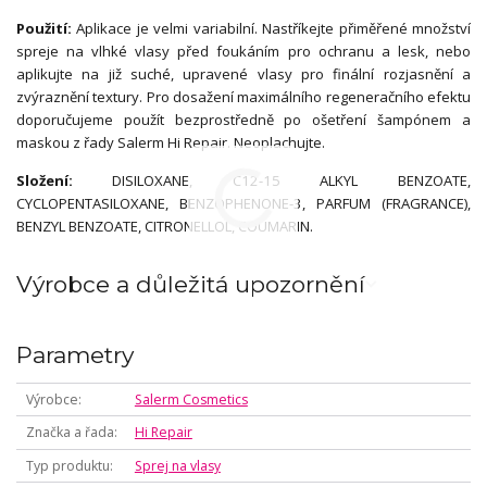
Použití:
Aplikace je velmi variabilní. Nastříkejte přiměřené množství
spreje na vlhké vlasy před foukáním pro ochranu a lesk, nebo
aplikujte na již suché, upravené vlasy pro finální rozjasnění a
zvýraznění textury. Pro dosažení maximálního regeneračního efektu
doporučujeme použít bezprostředně po ošetření šampónem a
maskou z řady Salerm Hi Repair. Neoplachujte.
Složení:
DISILOXANE, C12-15 ALKYL BENZOATE,
CYCLOPENTASILOXANE, BENZOPHENONE-3, PARFUM (FRAGRANCE),
BENZYL BENZOATE, CITRONELLOL, COUMARIN.
Výrobce a důležitá upozornění
Parametry
Výrobce
Salerm Cosmetics
Značka a řada
Hi Repair
Typ produktu
Sprej na vlasy