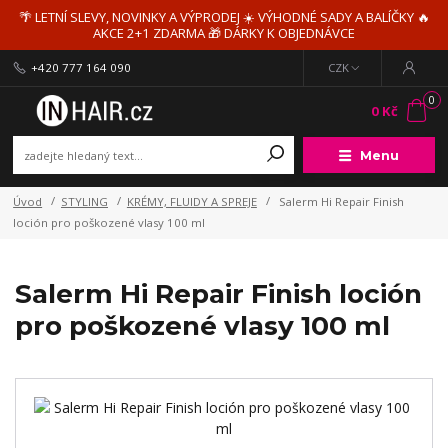
🌴 LETNÍ SLEVY, NOVINKY A VÝPRODEJ ☀️ VÝHODNÉ SADY A BALÍČKY 🔥
AKCE 2+1 ZDARMA 🎁 DÁRKY K OBJEDNÁVCE
+420 777 164 090
CZK
0
0 Kč
Menu
Úvod
STYLING
KRÉMY, FLUIDY A SPREJE
Salerm Hi Repair Finish
loción pro poškozené vlasy 100 ml
Salerm Hi Repair Finish loción
pro poškozené vlasy 100 ml