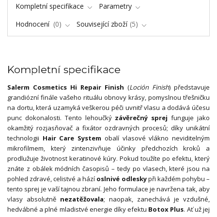
Kompletní specifikace
Parametry
Hodnocení
0
Související zboží
5
Kompletní specifikace
Salerm Cosmetics Hi Repair Finish
(
Loción Finish
) představuje
grandiózní finále vašeho rituálu obnovy krásy, pomyslnou třešničku
na dortu, která uzamyká veškerou péči uvnitř vlasu a dodává účesu
punc dokonalosti. Tento lehoučký
závěrečný sprej
funguje jako
okamžitý rozjasňovač a fixátor ozdravných procesů; díky unikátní
technologii
Hair Care System
obalí vlasové vlákno neviditelným
mikrofilmem, který zintenzivňuje účinky předchozích kroků a
prodlužuje životnost keratinové kúry. Pokud toužíte po efektu, který
znáte z obálek módních časopisů – tedy po vlasech, které jsou na
pohled zdravé, celistvé a hází
oslnivé odlesky
při každém pohybu –
tento sprej je vaší tajnou zbraní. Jeho formulace je navržena tak, aby
vlasy absolutně
nezatěžovala
; naopak, zanechává je vzdušné,
hedvábné a plné mladistvé energie díky efektu
Botox Plus
. Ať už jej