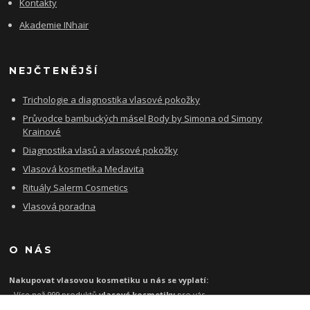
Kontakty
Akademie INhair
NEJČTENĚJŠÍ
Trichologie a diagnostika vlasové pokožky
Průvodce bambuckých másel Body by Simona od Simony
Krainové
Diagnostika vlasů a vlasové pokožky
Vlasová kosmetika Medavita
Rituály Salerm Cosmetics
Vlasová poradna
O NÁS
Nakupovat vlasovou kosmetiku u nás se vyplatí:
- Více než 999 produktů
vlasové kosmetiky
pro vás
- Certifikát
Ověřeno zákazníky
za kvalitu a rychlost