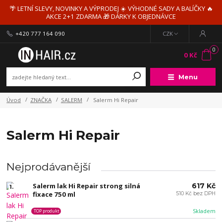
🌴 LETNÍ SLEVY, NOVINKY A VÝPRODEJ ☀️ VÝHODNÉ SADY A BALÍČKY 🔥
AKCE 2+1 ZDARMA 🎁 DÁRKY K OBJEDNÁVCE
+420 777 164 090
CZK
0
0 Kč
Menu
Úvod
ZNAČKA
SALERM
Salerm Hi Repair
Salerm Hi Repair
Nejprodávanější
Salerm lak Hi Repair strong silná
617 Kč
1.
fixace 750 ml
510 Kč bez DPH
Skladem
TOP produkt