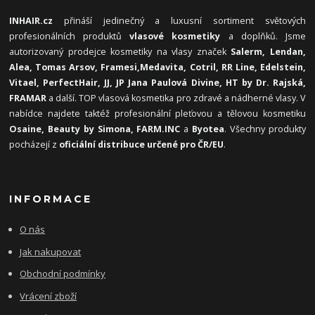
INHAIR.cz
přináší jedinečný a luxusní sortiment světových
profesionálních produktů
vlasové kosmetiky
a doplňků. Jsme
autorizovaný prodejce kosmetiky na vlasy značek
Salerm, Lendan,
Alea, Tomas Arsov, Framesi,
Medavita, Cotril, RR Line, Edelstein,
Vitael,
PerfectHair, JJ, JP Jana Paulová Divine, HT by Dr. Rajská,
FRAMAR
a další. TOP vlasová kosmetika pro zdravé a nádherné vlasy. V
nabídce najdete taktéž profesionální pleťovou a tělovou kosmetiku
Osaine, Beauty by Simona, FARM.INC
a
Byotea
. Všechny produkty
pocházejí z
oficiální distribuce určené pro ČR/EU
.
INFORMACE
O nás
Jak nakupovat
Obchodní podmínky
Vrácení zboží