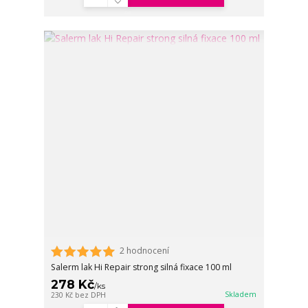
2 hodnocení
Salerm lak Hi Repair strong silná fixace 100 ml
278 Kč
/
ks
Skladem
230 Kč
bez DPH