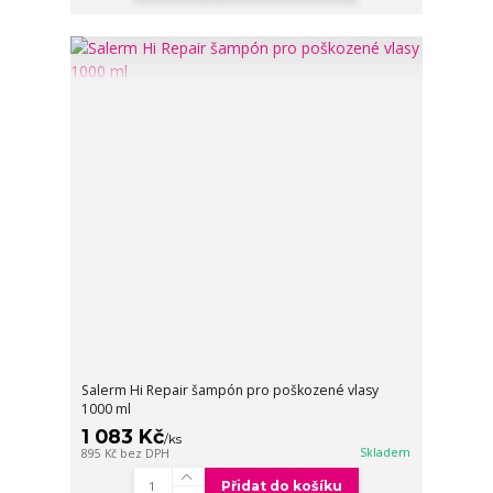
Salerm Hi Repair šampón pro poškozené vlasy
1000 ml
1 083 Kč
/
ks
Skladem
895 Kč
bez DPH
Přidat do košíku