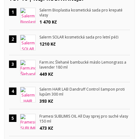
Salerm Bioplastia kosmetická sada pro krepaté
1
vlasy
1 470 Kč
Salerm SOLAR kosmetická sada pro letní péči
2
1210 Kč
Farm.inc Šlehané bambucké máslo Lemongrass a
3
lavender 180 ml
449 Kč
Salerm HAIR LAB Dandruff Control šampon proti
4
lupům 300 ml
393 Kč
Framesi SUBLIMIS OIL All Day sprej pro suché vlasy
5
150 ml
473 Kč