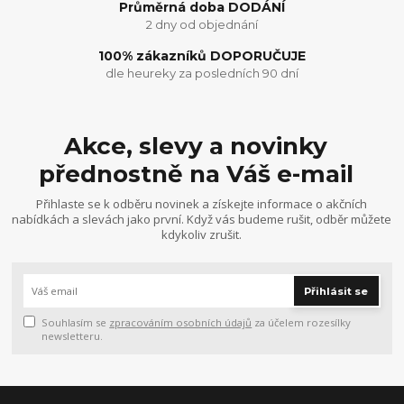
Průměrná doba DODÁNÍ
2 dny od objednání
100% zákazníků DOPORUČUJE
dle heureky za posledních 90 dní
Akce, slevy a novinky
přednostně na Váš e-mail
Přihlaste se k odběru novinek a získejte informace o akčních
nabídkách a slevách jako první. Když vás budeme rušit, odběr můžete
kdykoliv zrušit.
Přihlásit se
Souhlasím se
zpracováním osobních údajů
za účelem rozesílky
newsletteru.