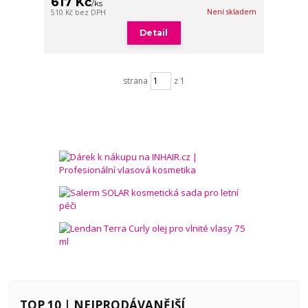
617 Kč
/
ks
Není skladem
510 Kč
bez DPH
Detail
strana
z 1
TOP 10 | NEJPRODÁVANĚJŠÍ