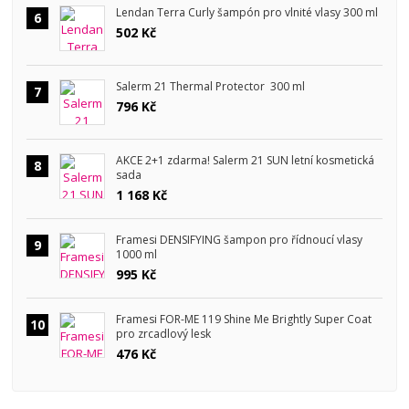
Lendan Terra Curly šampón pro vlnité vlasy 300 ml
6
502 Kč
Salerm 21 Thermal Protector 300 ml
7
796 Kč
AKCE 2+1 zdarma! Salerm 21 SUN letní kosmetická
8
sada
1 168 Kč
Framesi DENSIFYING šampon pro řídnoucí vlasy
9
1000 ml
995 Kč
Framesi FOR-ME 119 Shine Me Brightly Super Coat
10
pro zrcadlový lesk
476 Kč