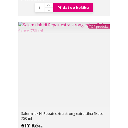
Přidat do košíku
TOP produkt
Salerm lak Hi Repair extra strong extra silná fixace
750 ml
617 Kč
/
ks