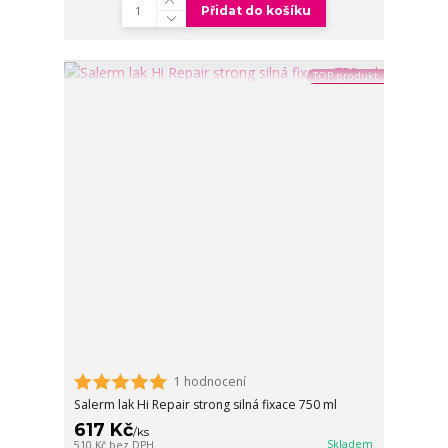
Přidat do košíku
TOP produkt
1 hodnocení
Salerm lak Hi Repair strong silná fixace 750 ml
617 Kč
/
ks
Skladem
510 Kč
bez DPH