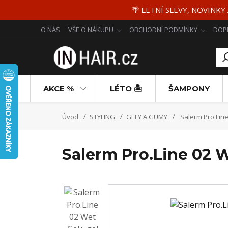
🌴 LETNÍ SLEVY, NOVINKY
O NÁS
VŠE O NÁKUPU
OBCHODNÍ PODMÍNKY
DOP
AKCE %
LÉTO 🏝️
ŠAMPONY
Úvod
STYLING
GELY A GUMY
Salerm Pro.Line
Salerm Pro.Line 02 W