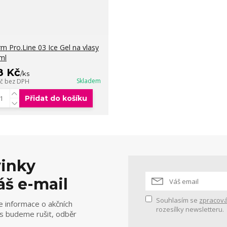
rm Pro.Line 03 Ice Gel na vlasy
ml
8 Kč
/
ks
Skladem
Kč
bez DPH
Přidat do košíku
vinky
áš e-mail
Souhlasím se
zpracová
e informace o akčních
rozesílky newsletteru.
ás budeme rušit, odběr