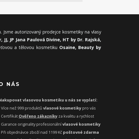
. Jsme autorizovaný prodejce kosmetiky na vlasy
, JJ, JP Jana Paulová Divine, HT by Dr. Rajská,
leťovou a tělovou kosmetiku
Osaine, Beauty by
O NÁS
Nakupovat vlasovou kosmetiku u nás se vyplatí:
- Více než 999 produktů
vlasové kosmetiky
pro vás
- Certifikát
Ověřeno zákazníky
za kvalitu a rychlost
- Garance originality profesionální
vlasové kosmetiky
- Při objednávce zboží nad 1199 Kč
poštovné zdarma