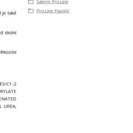
Salerm Pro.Line
Pro.Line Fijación
 je také
d okolní
lhkostní
S/C1-2
RYLATE
GENATED
L UREA,