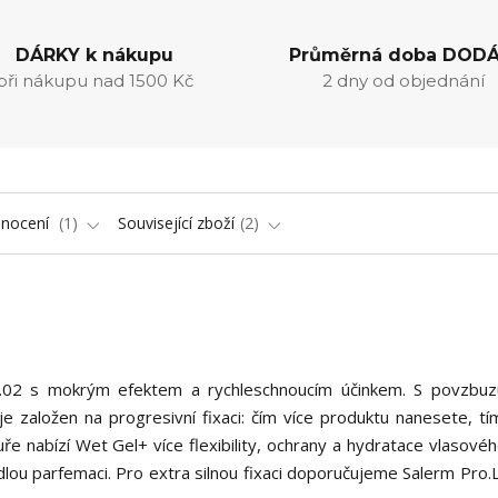
DÁRKY k nákupu
Průměrná doba DODÁ
při nákupu nad 1500 Kč
2 dny od objednání
nocení
1
Související zboží
2
č.02 s mokrým efektem a rychleschnoucím účinkem. S povzbuzu
je založen na progresivní fixaci: čím více produktu nanesete, tím
uře nabízí Wet Gel+ více flexibility, ochrany a hydratace vlasové
ádlou parfemaci. Pro extra silnou fixaci doporučujeme Salerm Pro.