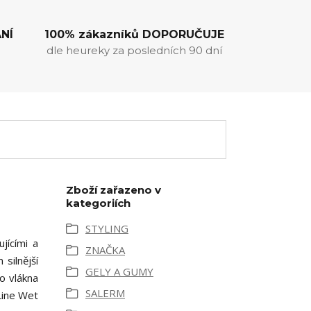
NÍ
100% zákazníků DOPORUČUJE
dle heureky za posledních 90 dní
Zboží zařazeno v
kategoriích
STYLING
jícími a
ZNAČKA
 silnější
GELY A GUMY
ho vlákna
SALERM
Line Wet