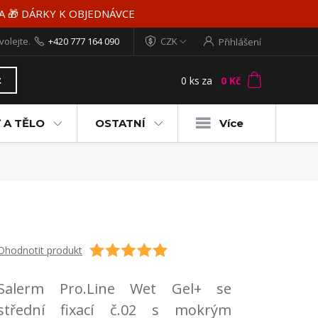
MA 🎁 DÁRKY K OBJEDNÁVCE
volejte.
+420 777 164 090
CZK
Přihlášení
0
ks
za
0 Kč
t
 A TĚLO
OSTATNÍ
Více
Ohodnotit produkt
Salerm Pro.Line Wet Gel+ se
střední fixací č.02 s mokrým