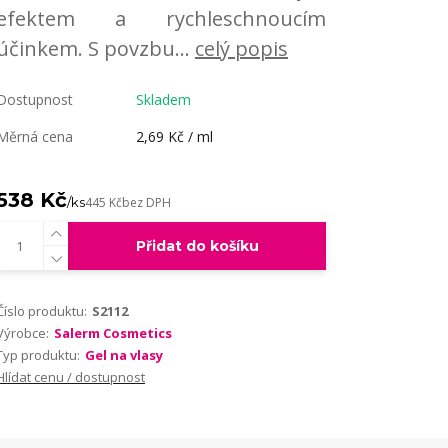
efektem a rychleschnoucím
účinkem. S povzbu...
celý popis
Dostupnost
Skladem
Měrná cena
2,69 Kč / ml
538 Kč
/
ks
445 Kč
bez DPH
Přidat do košíku
Číslo produktu:
S2112
Výrobce:
Salerm Cosmetics
Typ produktu:
Gel na vlasy
Hlídat cenu / dostupnost