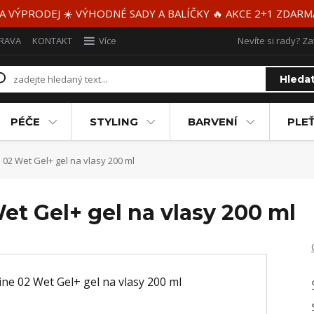
 A VÝPRODEJ ☀️ VÝHODNÉ SADY A BALÍČKY 🔥 AKCE 2+1 ZDAR
RAVA
KONTAKT
Více
Nevíte si rady? Za
Hleda
PÉČE
STYLING
BARVENÍ
PLEŤ
 02 Wet Gel+ gel na vlasy 200 ml
et Gel+ gel na vlasy 200 ml