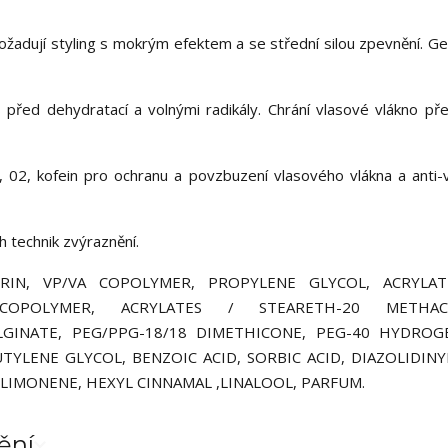
žadují styling s mokrým efektem a se střední silou zpevnění. Gel
 před dehydratací a volnými radikály. Chrání vlasové vlákno pře
, 02, kofein pro ochranu a povzbuzení vlasového vlákna a anti-v
h technik zvýraznění.
IN, VP/VA COPOLYMER, PROPYLENE GLYCOL, ACRYLATE
COPOLYMER, ACRYLATES / STEARETH-20 METHAC
ALGINATE, PEG/PPG-18/18 DIMETHICONE, PEG-40 HYDRO
YLENE GLYCOL, BENZOIC ACID, SORBIC ACID, DIAZOLIDINY
LIMONENE, HEXYL CINNAMAL ,LINALOOL, PARFUM.
ění