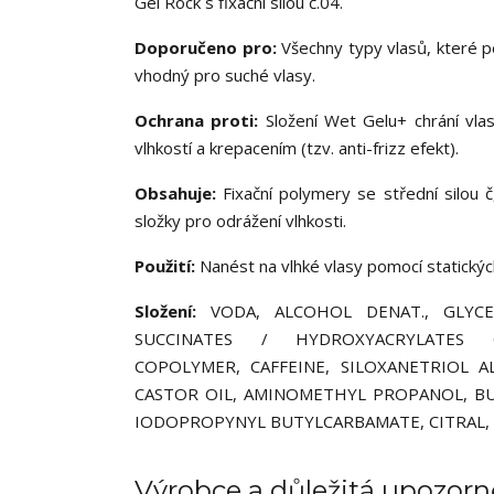
Gel Rock s fixační silou č.04.
Doporučeno pro:
Všechny typy vlasů, které po
vhodný pro suché vlasy.
Ochrana proti:
Složení Wet Gelu+ chrání vlas
vlhkostí a krepacením (tzv. anti-frizz efekt).
Obsahuje:
Fixační polymery se střední silou č
složky pro odrážení vlhkosti.
Použití:
Nanést na vlhké vlasy pomocí statickýc
Složení:
VODA, ALCOHOL DENAT., GLYCER
SUCCINATES / HYDROXYACRYLATES 
COPOLYMER, CAFFEINE, SILOXANETRIOL 
CASTOR OIL, AMINOMETHYL PROPANOL, BUT
IODOPROPYNYL BUTYLCARBAMATE, CITRAL, 
Výrobce a důležitá upozorn