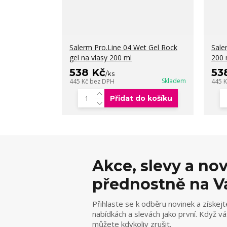
Salerm Pro.Line 04 Wet Gel Rock
Sale
gel na vlasy 200 ml
200 
538 Kč
53
/
ks
Skladem
445 Kč
bez DPH
445 
Přidat do košíku
Akce, slevy a no
přednostně na V
Přihlaste se k odběru novinek a získejt
nabídkách a slevách jako první. Když v
můžete kdykoliv zrušit.