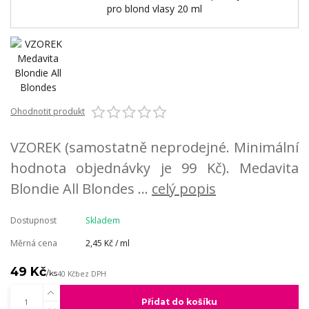
Ohodnotit produkt
VZOREK (samostatně neprodejné. Minimální
hodnota objednávky je 99 Kč). Medavita
Blondie All Blondes ...
celý popis
Dostupnost
Skladem
Měrná cena
2,45 Kč / ml
49 Kč
/
ks
40 Kč
bez DPH
Přidat do košíku