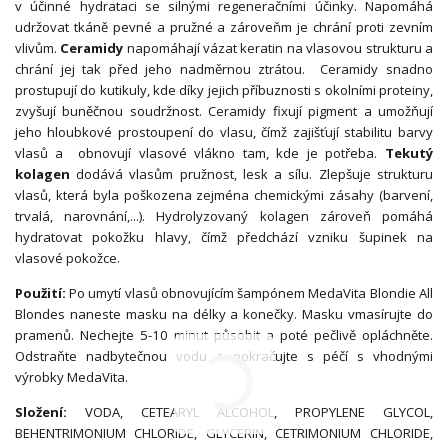
v účinné hydrataci se silnými regeneračními účinky. Napomáhá
udržovat tkáně pevné a pružné a zároveňm je chrání proti zevním
vlivům.
Ceramidy
napomáhají vázat keratin na vlasovou strukturu a
chrání jej tak před jeho nadměrnou ztrátou. Ceramidy snadno
prostupují do kutikuly, kde díky jejich příbuznosti s okolními proteiny,
zvyšují buněčnou soudržnost. Ceramidy fixují pigment a umožňují
jeho hloubkové prostoupení do vlasu, čímž zajišťují stabilitu barvy
vlasů a obnovují vlasové vlákno tam, kde je potřeba.
Tekutý
kolagen
dodává vlasům pružnost, lesk a sílu. Zlepšuje strukturu
vlasů, která byla poškozena zejména chemickými zásahy (barvení,
trvalá, narovnání,...). Hydrolyzovaný kolagen zároveň pomáhá
hydratovat pokožku hlavy, čímž předchází vzniku šupinek na
vlasové pokožce.
Použití:
Po umytí vlasů obnovujícím šampónem MedaVita Blondie All
Blondes naneste masku na délky a konečky. Masku vmasírujte do
pramenů. Nechejte 5-10 minut působit a poté pečlivě opláchněte.
Odstraňte nadbytečnou vodu a pokračujte s péčí s vhodnými
výrobky MedaVita.
Složení:
VODA, CETEARYL ALCOHOL, PROPYLENE GLYCOL,
BEHENTRIMONIUM CHLORIDE, GLYCERIN, CETRIMONIUM CHLORIDE,