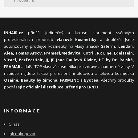
newsletteru.
INHAIR.cz
přináší jedinečný a luxusní sortiment světových
profesionálních produktů
vlasové kosmetiky
a doplňků. Jsme
autorizovaný prodejce kosmetiky na vlasy značek
Salerm, Lendan,
Alea, Tomas Arsov, Framesi,
Medavita, Cotril, RR Line, Edelstein,
Vitael,
PerfectHair, JJ, JP Jana Paulová Divine, HT by Dr. Rajská,
FRAMAR
a další. TOP vlasová kosmetika pro zdravé a nádherné vlasy. V
nabídce najdete taktéž profesionální pleťovou a tělovou kosmetiku
Osaine, Beauty by Simona, FARM.INC
a
Byotea
. Všechny produkty
pocházejí z
oficiální distribuce určené pro ČR/EU
.
INFORMACE
O nás
Jak nakupovat