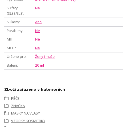
Sulfáty
Ne
(SLES/SLS)
Silikony
Ano
Parabeny
Ne
MIT
Ne
MCIT
Ne
Určeno pro
Ženy i muže
Balení
20 ml
Zboží zařazeno v kategoriích
PÉČE
ZNAČKA
MASKY NA VLASY
VZORKY KOSMETIKY