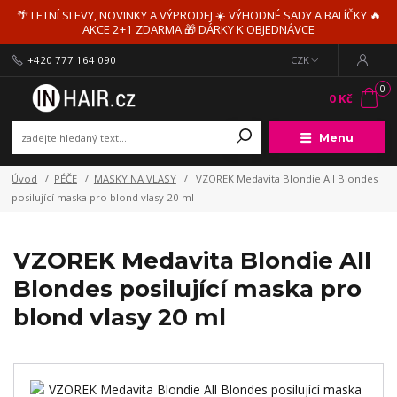
🌴 LETNÍ SLEVY, NOVINKY A VÝPRODEJ ☀️ VÝHODNÉ SADY A BALÍČKY 🔥
AKCE 2+1 ZDARMA 🎁 DÁRKY K OBJEDNÁVCE
+420 777 164 090
CZK
0
0 Kč
Menu
Úvod
PÉČE
MASKY NA VLASY
VZOREK Medavita Blondie All Blondes
posilující maska pro blond vlasy 20 ml
VZOREK Medavita Blondie All
Blondes posilující maska pro
blond vlasy 20 ml