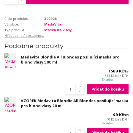
Číslo produktu:
300028
Výrobce:
MedaVita
Typ produktu:
Maska na vlasy
Hlídat cenu / dostupnost
Podobné produkty
Medavita Blondie All Blondes posilující maska pro
blond vlasy 500 ml
1 589 Kč
/
ks
1 313 Kč
bez DPH
Skladem
Přidat do košíku
VZOREK Medavita Blondie All Blondes posilující maska
pro blond vlasy 20 ml
49 Kč
/
ks
40 Kč
bez DPH
Skladem
Přidat do košíku