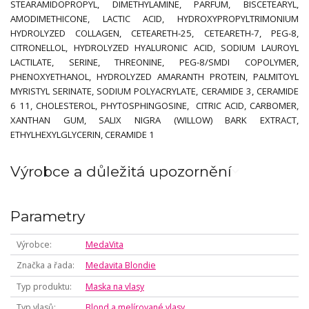
STEARAMIDOPROPYL, DIMETHYLAMINE, PARFUM, BISCETEARYL,
AMODIMETHICONE, LACTIC ACID, HYDROXYPROPYLTRIMONIUM
HYDROLYZED COLLAGEN, CETEARETH-25, CETEARETH-7, PEG-8,
CITRONELLOL, HYDROLYZED HYALURONIC ACID, SODIUM LAUROYL
LACTILATE, SERINE, THREONINE, PEG-8/SMDI COPOLYMER,
PHENOXYETHANOL, HYDROLYZED AMARANTH PROTEIN, PALMITOYL
MYRISTYL SERINATE, SODIUM POLYACRYLATE, CERAMIDE 3, CERAMIDE
6 11, CHOLESTEROL, PHYTOSPHINGOSINE, CITRIC ACID, CARBOMER,
XANTHAN GUM, SALIX NIGRA (WILLOW) BARK EXTRACT,
ETHYLHEXYLGLYCERIN, CERAMIDE 1
Výrobce a důležitá upozornění
Parametry
Výrobce
MedaVita
Značka a řada
Medavita Blondie
Typ produktu
Maska na vlasy
Typ vlasů
Blond a melírované vlasy