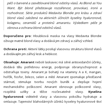
péči o barvené a zasvětlované blond odstíny vlasů. As Blond as You
Want. Být blond představuje rozzářenost, provokaci, ironii a
rozhodnost. Série produktů Medavita Blondie pro krásu a zdraví
blond vlasů založená na aktivních účincích kyseliny hyaluronové,
kolagenu, ceramidů a proteinů amarantu. Výsledkem péče je
obnova a ochrana blond odstínů vlasů.
Doporučeno pro:
Hloubková maska na vlasy Medavita Blondie
oživuje matné blond vlasy a dodává jim zdravý a zářivý vzhled.
Ochrana proti:
Aktivní látky posilují vlasovou strukturu blond vlasů
a dodávajím jim zářivý lesk a hebkost.
Obsahuje:
Amarant
neboli laskavec má silné antioxidanční účinky,
dodává tělu potřebnou energii, podporuje obranyschopnost a
odstraňuje toxiny. Amarant je bohatý na vitaminy A a K, mangan,
hořčík, fosfor, železo, selen a měd. Amarant zpomaluje předčasné
stárnutí, stimuluje tvorbu nových buněk a zlepšuje hojení
mechanického poškození. Amarant obnovuje poškozené vlasy,
rozplétá uzlíky a těžce rozčesatelné vlasy.
Kyselina
hyaluronová
viditelně vlasy a vlasovou pokožku hydratuje a
omlazuje. Tajemství blahodárných účinků kyseliny hyaluronové tkví