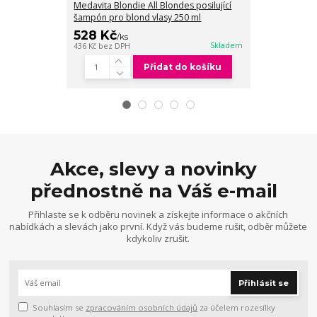
kondicionér pr
Medavita Blondie All Blondes posilující
šampón pro blond vlasy 250 ml
528 Kč
608 Kč
/
ks
/
ks
Skladem
436 Kč
bez DPH
502 Kč
bez DPH
Přidat do košíku
Akce, slevy a novinky
přednostně na Váš e-mail
Přihlaste se k odběru novinek a získejte informace o akčních
nabídkách a slevách jako první. Když vás budeme rušit, odběr můžete
kdykoliv zrušit.
Přihlásit se
Souhlasím se
zpracováním osobních údajů
za účelem rozesílky