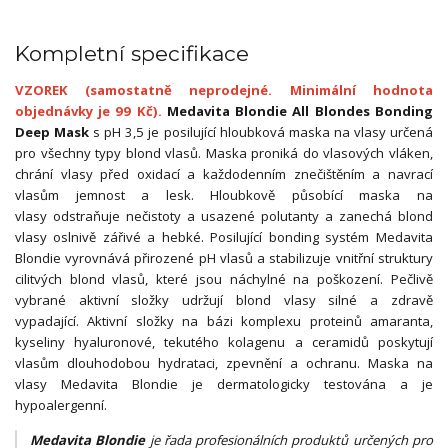
Kompletní specifikace
VZOREK (samostatně neprodejné. Minimální hodnota
objednávky je 99 Kč).
Medavita Blondie All Blondes Bonding
Deep Mask
s pH 3,5 je posilující hloubková maska na vlasy určená
pro všechny typy blond vlasů. Maska proniká do vlasových vláken,
chrání vlasy před oxidací a každodenním znečištěním a navrací
vlasům jemnost a lesk. Hloubkově působící maska na
vlasy odstraňuje nečistoty a usazené polutanty a zanechá blond
vlasy oslnivě zářivé a hebké. Posilující bonding systém Medavita
Blondie vyrovnává přirozené pH vlasů a stabilizuje vnitřní struktury
cilitvých blond vlasů, které jsou náchylné na poškození. Pečlivě
vybrané aktivní složky udržují blond vlasy silné a zdravě
vypadající. Aktivní složky na bázi komplexu proteinů amaranta,
kyseliny hyaluronové, tekutého kolagenu a ceramidů poskytují
vlasům dlouhodobou hydrataci, zpevnění a ochranu. Maska na
vlasy Medavita Blondie je dermatologicky testována a je
hypoalergenní.
Medavita Blondie
je řada profesionálních produktů určených pro