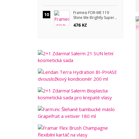
Framesi FOR-ME 119
10
Shine Me Brightly Super
Coat pro zrcadlový lesk
476 Kč