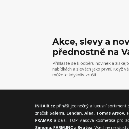
Akce, slevy a no
přednostně na V
Přihlaste se k odběru novinek a získejt
nabídkách a slevách jako první. Když v
můžete kdykoliv zrušit.
INHAIR.cz
přináší jedinečný a luxusní sortiment
značek
Salerm, Lendan, Alea, Tomas Arsov, 
FRAMAR
a další. TOP vlasová kosmetika pro zd
Simona, FARM.INC
a
Byotea
. Všechny produkty