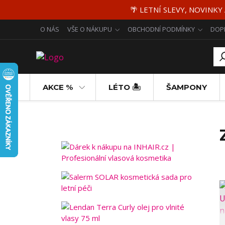
🌴 LETNÍ SLEVY, NOVINKY
O NÁS
VŠE O NÁKUPU
OBCHODNÍ PODMÍNKY
DOP
AKCE %
LÉTO 🏝️
ŠAMPONY