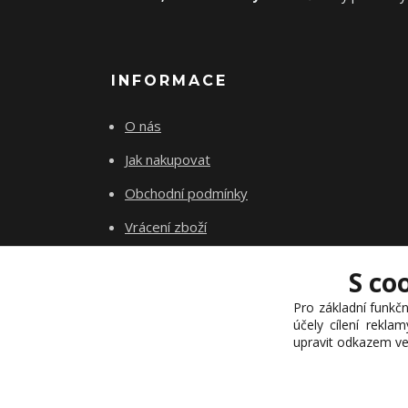
INFORMACE
O nás
Jak nakupovat
Obchodní podmínky
Vrácení zboží
Kontakty
S co
Akademie INhair
Pro základní funkčn
účely cílení rekla
upravit odkazem ve 