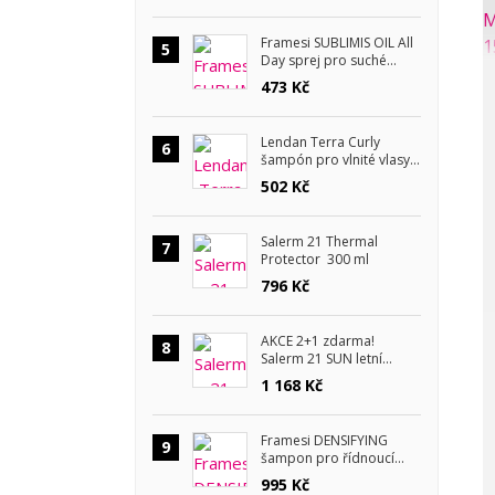
Framesi SUBLIMIS OIL All
5
Day sprej pro suché
vlasy 150 ml
473 Kč
Lendan Terra Curly
6
šampón pro vlnité vlasy
300 ml
502 Kč
Salerm 21 Thermal
7
Protector 300 ml
796 Kč
AKCE 2+1 zdarma!
8
Salerm 21 SUN letní
kosmetická sada
1 168 Kč
Framesi DENSIFYING
9
šampon pro řídnoucí
vlasy 1000 ml
995 Kč