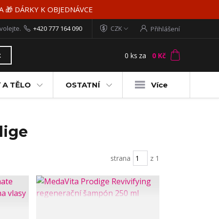
MA 🎁 DÁRKY K OBJEDNÁVCE
volejte.
+420 777 164 090
CZK
Přihlášení
0
ks
za
0 Kč
t
 A TĚLO
OSTATNÍ
Více
dige
strana
z 1