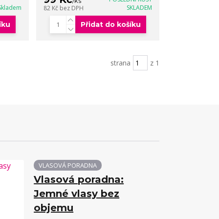
/
ks
Skladem
SKLADEM
82 Kč
bez DPH
íku
Přidat do košíku
strana
z 1
VLASOVÁ PORADNA
Vlasová poradna:
Jemné vlasy bez
objemu