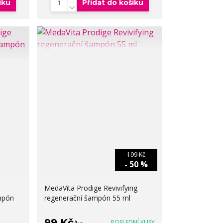
íku
Přidat do košíku
199 Kč
- 50 %
MedaVita Prodige Revivifying
ampón
regenerační šampón 55 ml
99 Kč
POSLEDNÍ KUSY