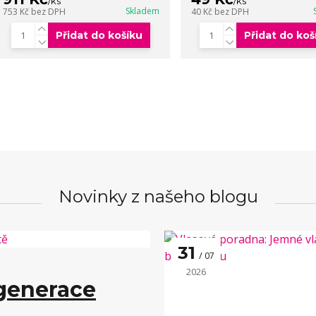
/
ks
/
ks
Skladem
753 Kč
bez DPH
40 Kč
bez DPH
Přidat do košíku
Přidat do koš
Novinky z našeho blogu
31
07
2026
generace