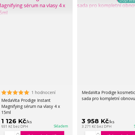
Doprav
1 hodnocení
MedaVita Prodige kosmeti
sada pro kompletní obnovu
MedaVita Prodige Instant
Magnifying sérum na vlasy 4 x
15ml
1 126 Kč
3 958 Kč
/
ks
/
ks
Skladem
931 Kč
bez DPH
3 271 Kč
bez DPH