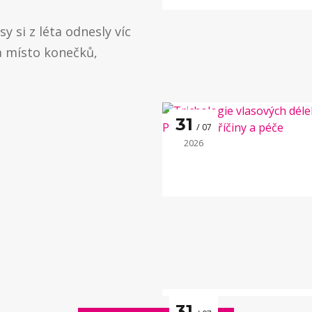
y si z léta odnesly víc
a místo konečků,
31
07
2026
31