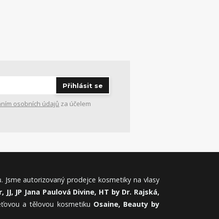
Přihlásit se
ním osobních údajů
za účelem
. Jsme autorizovaný prodejce kosmetiky na vlasy
, JJ, JP Jana Paulová Divine, HT by Dr. Rajská,
leťovou a tělovou kosmetiku
Osaine, Beauty by