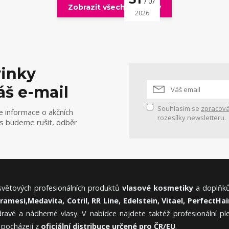
07
Zobrazit všechny články
2026
vinky
áš e-mail
Souhlasím se
zpracová
e informace o akčních
rozesílky newsletteru.
ás budeme rušit, odběr
 světových profesionálních produktů
vlasové kosmetiky
a doplňků
Framesi,
Medavita, Cotril, RR Line, Edelstein, Vitael,
PerfectHair
ravé a nádherné vlasy. V nabídce najdete taktéž profesionální p
 pocházejí z
oficiální distribuce určené pro ČR/EU
.