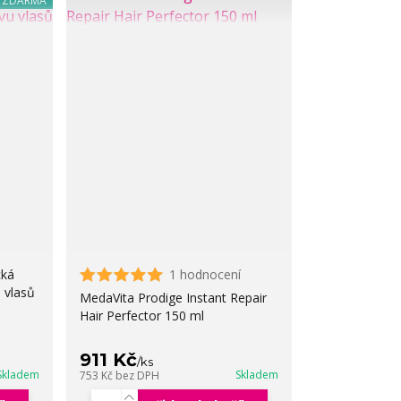
a ZDARMA
cká
1 hodnocení
 vlasů
MedaVita Prodige Instant Repair
Hair Perfector 150 ml
911 Kč
/
ks
Skladem
Skladem
753 Kč
bez DPH