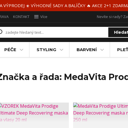
 A VÝPRODEJ ☀️ VÝHODNÉ SADY A BALÍČKY 🔥 AKCE 2+1 ZDAR
RAVA
KONTAKT
Více
Nevíte si rady? Za
Hleda
PÉČE
STYLING
BARVENÍ
PLEŤ
Značka a řada: MedaVita Pro