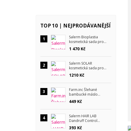
TOP 10 | NEJPRODÁVANĚJŠÍ
Salerm Bioplastia
1
kosmetická sada pro
krepaté vlasy
1 470 Kč
Salerm SOLAR
2
kosmetická sada pro
letní péči
1210 Kč
Farm.inc Šlehané
3
bambucké máslo
Lemongrass a lavender
449 Kč
180 ml
Salerm HAIR LAB
4
Dandruff Control
šampon proti lupům 300
393 Kč
ml