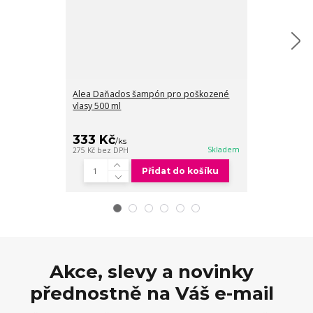
Alea Daňados šampón pro poškozené
Alea Daňados 
vlasy 500 ml
poškozené vla
333 Kč
333 Kč
/
ks
/
ks
Skladem
275 Kč
bez DPH
275 Kč
bez DPH
Přidat do košíku
Akce, slevy a novinky
přednostně na Váš e-mail