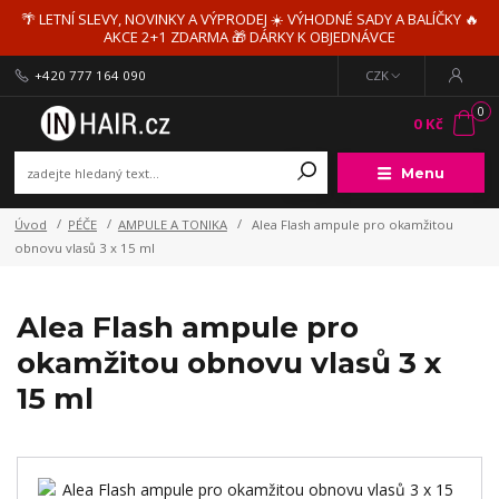
🌴 LETNÍ SLEVY, NOVINKY A VÝPRODEJ ☀️ VÝHODNÉ SADY A BALÍČKY 🔥
AKCE 2+1 ZDARMA 🎁 DÁRKY K OBJEDNÁVCE
+420 777 164 090
CZK
0
0 Kč
Menu
Úvod
PÉČE
AMPULE A TONIKA
Alea Flash ampule pro okamžitou
obnovu vlasů 3 x 15 ml
Alea Flash ampule pro
okamžitou obnovu vlasů 3 x
15 ml