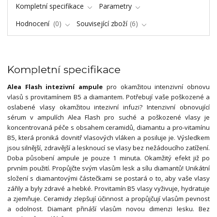
Kompletní specifikace
Parametry
Hodnocení
0
Související zboží
6
Kompletní specifikace
Alea Flash intezivní ampule
pro okamžitou intenzivní obnovu
vlasů s provitamínem B5 a diamantem. Potřebují vaše poškozené a
oslabené vlasy okamžitou intezivní infuzi? Intenzivní obnovující
sérum v ampulích Alea Flash pro suché a poškozené vlasy je
koncentrovaná péče s obsahem ceramidů, diamantu a pro-vitamínu
B5, která proniká dovnitř vlasových vláken a posiluje je. Výsledkem
jsou silnější, zdravější a lesknoucí se vlasy bez nežádoucího zatížení.
Doba působení ampule je pouze 1 minuta. Okamžitý efekt již po
prvním použití. Propůjčte svým vlasům lesk a sílu diamantů! Unikátní
složení s diamantovými částečkami se postará o to, aby vaše vlasy
zářily a byly zdravé a hebké. Provitamín B5 vlasy vyživuje, hydratuje
a zjemňuje. Ceramidy zlepšují účinnost a propůjčují vlasům pevnost
a odolnost. Diamant přináší vlasům novou dimenzi lesku. Bez