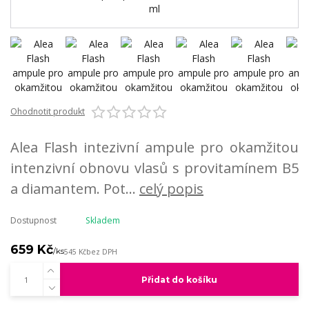
Ohodnotit produkt
Alea Flash intezivní ampule pro okamžitou
intenzivní obnovu vlasů s provitamínem B5
a diamantem. Pot...
celý popis
Dostupnost
Skladem
659 Kč
/
ks
545 Kč
bez DPH
Přidat do košíku