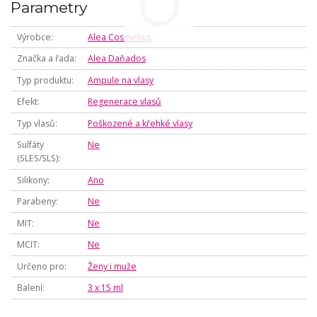
Parametry
Výrobce
Alea Cosmetics
Značka a řada
Alea Daňados
Typ produktu
Ampule na vlasy
Efekt
Regenerace vlasů
Typ vlasů
Poškozené a křehké vlasy
Sulfáty
Ne
(SLES/SLS)
Silikony
Ano
Parabeny
Ne
MIT
Ne
MCIT
Ne
Určeno pro
Ženy i muže
Balení
3 x 15 ml