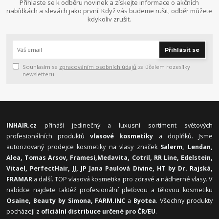
Přihlaste se k odběru novinek a získejte informace o akčních
nabídkách a slevách jako první. Když vás budeme rušit, odběr můžete
kdykoliv zrušit.
Přihlásit se
Souhlasím se
zpracováním osobních údajů
za účelem rozesílky
newsletteru.
INHAIR.cz
přináší jedinečný a luxusní sortiment světových
profesionálních produktů
vlasové kosmetiky
a doplňků. Jsme
autorizovaný prodejce kosmetiky na vlasy značek
Salerm, Lendan,
Alea, Tomas Arsov, Framesi,
Medavita, Cotril, RR Line, Edelstein,
Vitael,
PerfectHair, JJ, JP Jana Paulová Divine, HT by Dr. Rajská,
FRAMAR
a další. TOP vlasová kosmetika pro zdravé a nádherné vlasy. V
nabídce najdete taktéž profesionální pleťovou a tělovou kosmetiku
Osaine, Beauty by Simona, FARM.INC
a
Byotea
. Všechny produkty
pocházejí z
oficiální distribuce určené pro ČR/EU
.