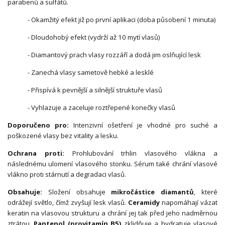
parabenů a sulfátů.
- Okamžitý efekt již po první aplikaci (doba působení 1 minuta)
- Dloudohobý efekt (vydrží až 10 mytí vlasů)
- Diamantový prach vlasy rozzáří a dodá jim oslňující lesk
- Zanechá vlasy sametově hebké a lesklé
- Přispívá k pevnější a silnější struktuře vlasů
- Vyhlazuje a zaceluje roztřepené konečky vlasů
Doporučeno pro:
Intenzivní ošetření je vhodné pro suché a
poškozené vlasy bez vitality a lesku.
Ochrana proti:
Prohlubování trhlin vlasového vlákna a
následnému ulomení vlasového stonku. Sérum také chrání vlasové
vlákno proti stárnutí a degradaci vlasů.
Obsahuje:
Složení obsahuje
mikročástice diamantů
, které
odrážejí světlo, čímž zvyšují lesk vlasů.
Ceramidy
napomáhají vázat
keratin na vlasovou strukturu a chrání jej tak před jeho nadměrnou
ztrátou.
Pantenol (provitamín B5)
zklidňuje a hydratuje vlasové