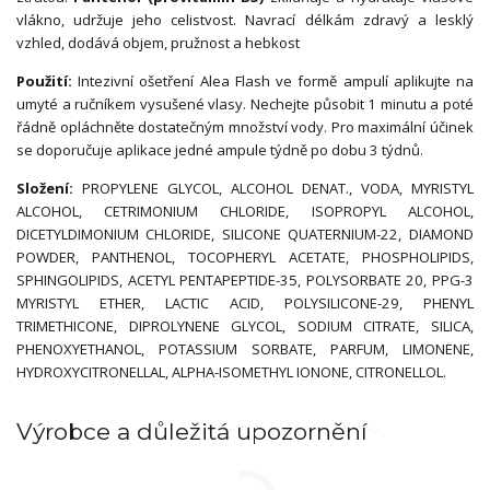
vlákno, udržuje jeho celistvost. Navrací délkám zdravý a lesklý
vzhled, dodává objem, pružnost a hebkost
Použití:
Intezivní ošetření Alea Flash ve formě ampulí aplikujte na
umyté a ručníkem vysušené vlasy. Nechejte působit 1 minutu a poté
řádně opláchněte dostatečným množství vody. Pro maximální účinek
se doporučuje aplikace jedné ampule týdně po dobu 3 týdnů.
Složení:
PROPYLENE GLYCOL, ALCOHOL DENAT., VODA, MYRISTYL
ALCOHOL, CETRIMONIUM CHLORIDE, ISOPROPYL ALCOHOL,
DICETYLDIMONIUM CHLORIDE, SILICONE QUATERNIUM-22, DIAMOND
POWDER, PANTHENOL, TOCOPHERYL ACETATE, PHOSPHOLIPIDS,
SPHINGOLIPIDS, ACETYL PENTAPEPTIDE-35, POLYSORBATE 20, PPG-3
MYRISTYL ETHER, LACTIC ACID, POLYSILICONE-29, PHENYL
TRIMETHICONE, DIPROLYNENE GLYCOL, SODIUM CITRATE, SILICA,
PHENOXYETHANOL, POTASSIUM SORBATE, PARFUM, LIMONENE,
HYDROXYCITRONELLAL, ALPHA-ISOMETHYL IONONE, CITRONELLOL.
Výrobce a důležitá upozornění