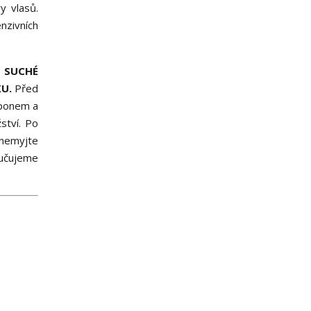
y vlasů.
nzivních
 SUCHÉ
U.
Před
mponem a
ství. Po
 nemyjte
ručujeme