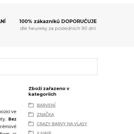
NÍ
100% zákazníků DOPORUČUJE
dle heureky za posledních 90 dní
Zboží zařazeno v
kategoriích
BARVENÍ
ozici ve
ZNAČKA
ity.
Bez
CRAZY BARVY NA VLASY
 krémové
JJ HAIR
dkem je