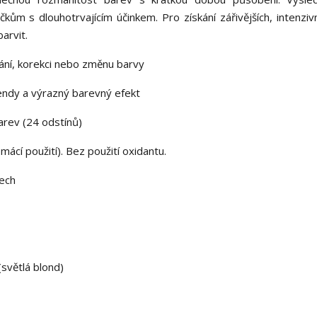
ům s dlouhotrvajícím účinkem. Pro získání zářivějších, intenzivn
arvit.
vání, korekci nebo změnu barvy
trendy a výrazný barevný efekt
arev (24 odstínů)
mácí použití). Bez použití oxidantu.
sech
(světlá blond)