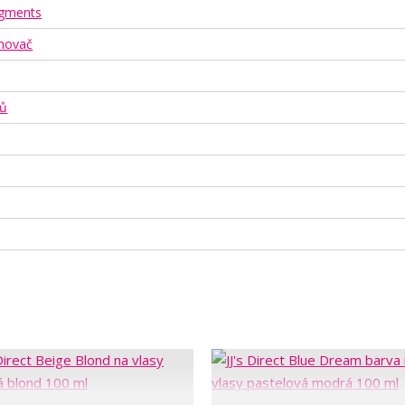
Pigments
ónovač
sů