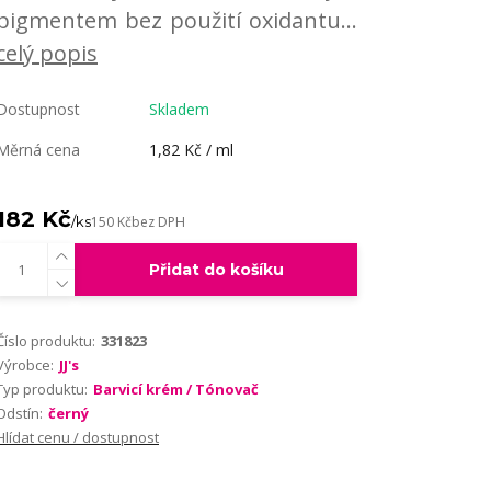
pigmentem bez použití oxidantu...
celý popis
Dostupnost
Skladem
Měrná cena
1,82 Kč / ml
182 Kč
/
ks
150 Kč
bez DPH
Přidat do košíku
Číslo produktu:
331823
Výrobce:
JJ's
Typ produktu:
Barvicí krém / Tónovač
Odstín:
černý
Hlídat cenu / dostupnost