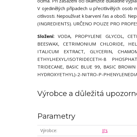
očima. Při zasažení očí okamžitě důkladně vypl
V ojedinělých případech u přecitlivělých osob
citlivosti. Nepoužívat k barvení řas a obočí. Ne
(INGREDIENTS). URČENO POUZE PRO PROFES
Složení:
VODA, PROPYLENE GLYCOL, CET
BEESWAX, CETRIMONIUM CHLORIDE, HE
ITALICUM EXTRACT, GLYCERIN, CHAMO
ETHYLHEXYL/ISOTRIDECETH-8 PHOSPHA
TRIDECANE, BASIC BLUE 99, BASIC BROWN 1
HYDROXYETHYL)-2-NITRO-P-PHENYLENEDIA
Výrobce a důležitá upozorn
Parametry
Výrobce
JJ's