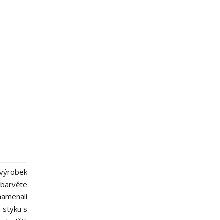
 výrobek
ebarvěte
namenali
 styku s