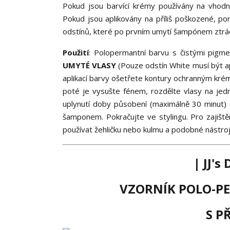
Pokud jsou barvící krémy používány na vhodný
Pokud jsou aplikovány na příliš poškozené, por
odstínů, které po prvním umytí šampónem ztrácí
Použití
: Polopermantní barvu s čistými pigme
UMYTÉ VLASY
(Pouze odstín White musí být ap
aplikací barvy ošetřete kontury ochranným kré
poté je vysušte fénem, rozdělte vlasy na je
uplynutí doby působení (maximálně 30 minut)
šamponem. Pokračujte ve stylingu. Pro zajišt
používat žehličku nebo kulmu a podobné nástroj
| JJ'
VZORNÍK POLO-P
S P