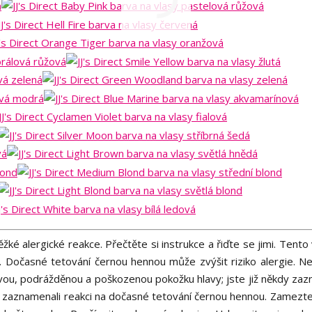
ké alergické reakce. Přečtěte si instrukce a řiďte se jimi. Tento
t. Dočasné tetování černou hennou může zvýšit riziko alergie. N
livou, podrážděnou a poškozenou pokožku hlavy; jste již někdy zaz
sti zaznamenali reakci na dočasné tetování černou hennou. Zamezte