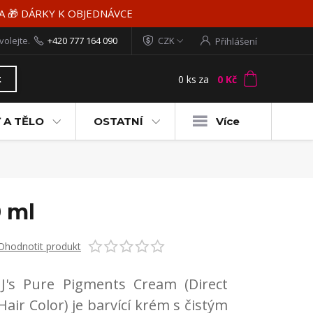
MA 🎁 DÁRKY K OBJEDNÁVCE
volejte.
+420 777 164 090
CZK
Přihlášení
0
ks
za
0 Kč
t
 A TĚLO
OSTATNÍ
Více
0 ml
Ohodnotit produkt
JJ's Pure Pigments Cream (Direct
Hair Color) je barvící krém s čistým