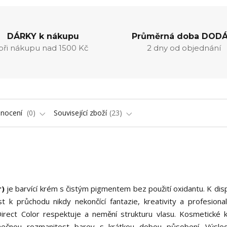
DÁRKY k nákupu
Průměrná doba DODÁ
při nákupu nad 1500 Kč
2 dny od objednání
nocení
0
Související zboží
23
r)
je barvící krém s čistým pigmentem bez použití oxidantu. K disp
 k průchodu nikdy nekončící fantazie, kreativity a profesional
 Direct Color respektuje a nemění strukturu vlasu. Kosmetické
onečnou rozmanitost barev s krátkou dobou působení. Výsle