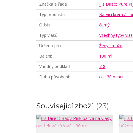
Značka a řada
JJ's Direct Pure 
Typ produktu
Barvicí krém / T
Odstín
černý
Typ vlasů
Všechny typy vla
Určeno pro
Ženy i muže
Balení
100 ml
Vhodný podklad
7-8
Doba působení
cca 30 minut
Související zboží
23