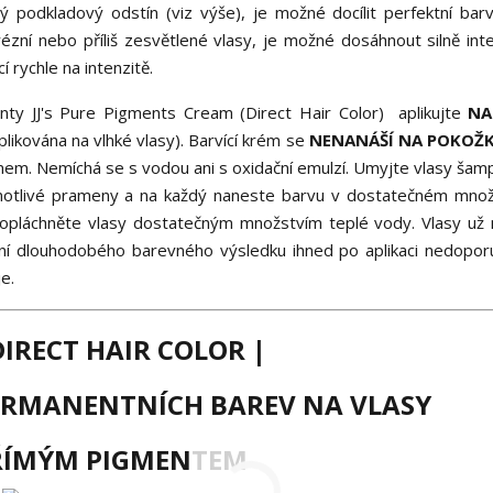
 podkladový odstín (viz výše), je možné docílit perfektní barv
ézní nebo příliš zesvětlené vlasy, je možné dosáhnout silně inte
 rychle na intenzitě.
nty JJ's Pure Pigments Cream (Direct Hair Color) aplikujte
NA
likována na vlhké vlasy). Barvící krém se
NENANÁŠÍ NA POKOŽK
mem. Nemíchá se s vodou ani s oxidační emulzí. Umyjte vlasy ša
dnotlivé prameny a na každý naneste barvu v dostatečném množ
 opláchněte vlasy dostatečným množstvím teplé vody. Vlasy už
ění dlouhodobého barevného výsledku ihned po aplikaci nedopo
e.
s DIRECT HAIR COLOR |
ERMANENTNÍCH BAREV NA VLASY
ŘÍMÝM PIGMENTEM