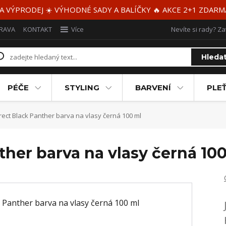
 A VÝPRODEJ ☀️ VÝHODNÉ SADY A BALÍČKY 🔥 AKCE 2+1 ZDAR
RAVA
KONTAKT
Více
Nevíte si rady? Za
Hleda
PÉČE
STYLING
BARVENÍ
PLEŤ
irect Black Panther barva na vlasy černá 100 ml
nther barva na vlasy černá 10