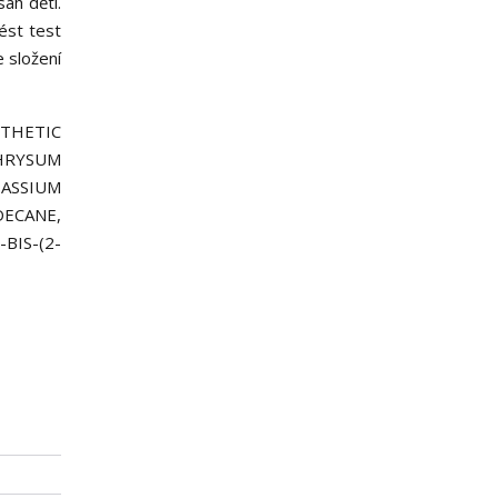
ah dětí.
ést test
e složení
THETIC
HRYSUM
ASSIUM
ECANE,
BIS-(2-