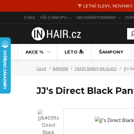
🌴 LETNÍ SLEVY, NOVINKY
O NÁS
VŠE O NÁKUPU
OBCHODNÍ PODMÍNKY
DOP
AKCE %
LÉTO 🏝️
ŠAMPONY
Úvod
BARVENÍ
CRAZY BARVY NA VLASY
JJ's D
JJ's Direct Black Pa