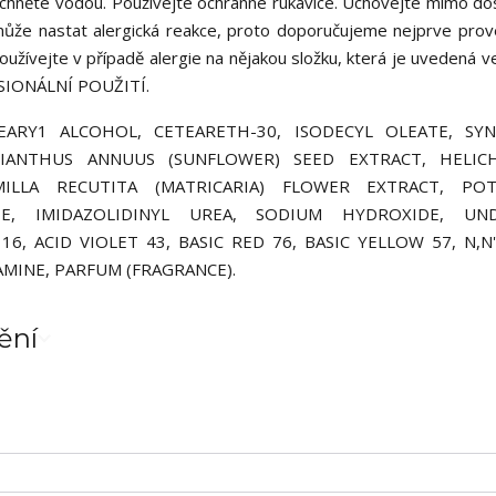
áchněte vodou. Používejte ochranné rukavice. Uchovejte mimo dos
 může nastat alergická reakce, proto doporučujeme nejprve prov
používejte v případě alergie na nějakou složku, která je uvedená v
IONÁLNÍ POUŽITÍ.
EARY1 ALCOHOL, CETEARETH-30, ISODECYL OLEATE, SYN
LIANTHUS ANNUUS (SUNFLOWER) SEED EXTRACT, HELIC
MILLA RECUTITA (MATRICARIA) FLOWER EXTRACT, POT
TE, IMIDAZOLIDINYL UREA, SODIUM HYDROXIDE, UND
6, ACID VIOLET 43, BASIC RED 76, BASIC YELLOW 57, N,N'-
MINE, PARFUM (FRAGRANCE).
ění