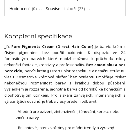
Hodnocení
0
Související zboží
23
Kompletní specifikace
JJ's Pure Pigments Cream (Direct Hair Color)
je barvící krém s
čistým pigmentem bez použití oxidantu. K dispozici ve 24
fantastických barvách které nabízí možnost k průchodu nikdy
nekončící fantazie, kreativity a profesionality.
Bez amoniaku a bez
peroxidu,
barvící krém JJ Direct Color respektuje a nemění strukturu
vlasu. Kosmetické krémové složení bez oxidantu umožňuje získat
nekonečnou rozmanitost barev s krátkou dobou působení.
Výsledkem je rozzářená, jednotná barva od kořínků ke konečkům s
dlouhotrvajícím účinkem. Pro získání zářivějších, intenzivnějších a
výraznějších odstínů, je třeba vlasy předem odbarvit.
- Vhodná pro oživení, zintenzivnění, tónování, korekci nebo
změnu barvy
- Briliantové, intenzivní tóny pro módní trendy a výrazný