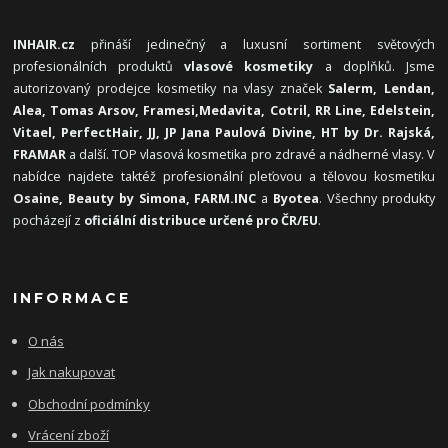
INHAIR.cz
přináší jedinečný a luxusní sortiment světových
profesionálních produktů
vlasové kosmetiky
a doplňků. Jsme
autorizovaný prodejce kosmetiky na vlasy značek
Salerm, Lendan,
Alea, Tomas Arsov, Framesi,
Medavita, Cotril, RR Line, Edelstein,
Vitael,
PerfectHair, JJ, JP Jana Paulová Divine, HT by Dr. Rajská,
FRAMAR
a další. TOP vlasová kosmetika pro zdravé a nádherné vlasy. V
nabídce najdete taktéž profesionální pleťovou a tělovou kosmetiku
Osaine, Beauty by Simona, FARM.INC
a
Byotea
. Všechny produkty
pocházejí z
oficiální distribuce určené pro ČR/EU
.
INFORMACE
O nás
Jak nakupovat
Obchodní podmínky
Vrácení zboží