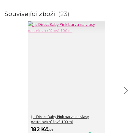
Související zboží
23
JJ's Direct Baby Pink barva na vlasy
JJ's Direct Be
pastelová růžová 100 ml
blond 100 ml
182 Kč
182 Kč
/
ks
/
ks