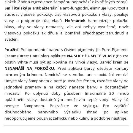
složek. Žádná ingredience šampónu nepochází z živočišných zdrojů.
Smil italský
je antibakteriální a anti-fungicidní, eliminuje lupovitost a
suchost vlasové pokožky, čistí vlasovou pokožku i vlasy, posiluje
vlasy a podporuje růst vlasů.
Heřmánek
harmonizuje pokožku
hlavy, aby se vlasy nemastily, ale ani nebyly vysušené, navíc
vlasovou pokožku zklidňuje a pomáhá předcházet zarudnutí a
svědění.
Použití
: Polopermantní barvu s čistými pigmenty JJ's Pure Pigments
Cream (Direct Hair Color) aplikujte
NA SUCHÉ UMYTÉ VLASY
(Pouze
odstín White musí být aplikována na vlhké vlasy). Barvící krém se
NENANÁŠÍ NA POKOŽKU.
Před aplikací barvy ošetřete kontury
ochranným krémem. Nemíchá se s vodou ani s oxidační emulzí.
Umyjte vlasy šamponem a poté je vysušte fénem, rozdělte vlasy na
jednotlivé prameny a na každý naneste barvu v dostatečném
množství. Po uplynutí doby působení (maximálně 30 minut)
opláchněte vlasy dostatečným množstvím teplé vody. Vlasy už
nemyjte šamponem. Pokračujte ve stylingu. Pro zajištění
dlouhodobého barevného výsledku ihned po aplikaci
nedoporučujeme používat žehličku nebo kulmu a podobné nástroje.