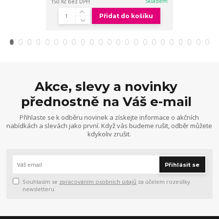
Skladem
150 Kč
bez DPH
150 Kč
bez DPH
Přidat do košíku
Akce, slevy a novinky
přednostně na Váš e-mail
Přihlaste se k odběru novinek a získejte informace o akčních
nabídkách a slevách jako první. Když vás budeme rušit, odběr můžete
kdykoliv zrušit.
Přihlásit se
Souhlasím se
zpracováním osobních údajů
za účelem rozesílky
newsletteru.