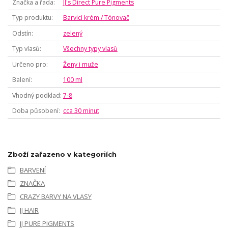
Značka a řada
JJ's Direct Pure Pigments
Typ produktu
Barvicí krém / Tónovač
Odstín
zelený
Typ vlasů
Všechny typy vlasů
Určeno pro
Ženy i muže
Balení
100 ml
Vhodný podklad
7-8
Doba působení
cca 30 minut
Zboží zařazeno v kategoriích
BARVENÍ
ZNAČKA
CRAZY BARVY NA VLASY
JJ HAIR
JJ PURE PIGMENTS