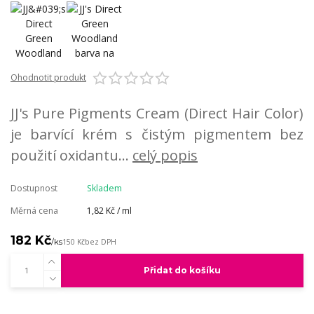
Ohodnotit produkt
JJ's Pure Pigments Cream (Direct Hair Color)
je barvící krém s čistým pigmentem bez
použití oxidantu...
celý popis
Dostupnost
Skladem
Měrná cena
1,82 Kč / ml
182 Kč
/
ks
150 Kč
bez DPH
Přidat do košíku