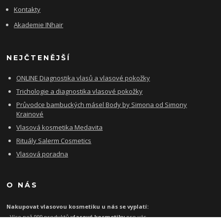
Kontakty
Akademie INhair
NEJČTENĚJŠÍ
ONLINE Diagnostika vlasů a vlasové pokožky
Trichologie a diagnostika vlasové pokožky
Průvodce bambuckých másel Body by Simona od Simony
Krainové
Vlasová kosmetika Medavita
Rituály Salerm Cosmetics
Vlasová poradna
O NÁS
Nakupovat vlasovou kosmetiku u nás se vyplatí:
- Více než 999 produktů
vlasové kosmetiky
pro vás