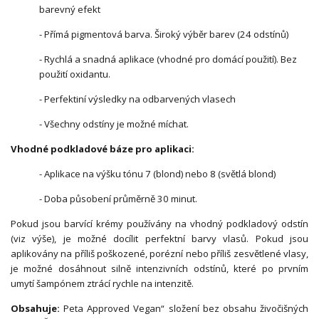
barevný efekt
- Přímá pigmentová barva. Široký výběr barev (24 odstínů)
- Rychlá a snadná aplikace (vhodné pro domácí použití). Bez
použití oxidantu.
- Perfektiní výsledky na odbarvených vlasech
- Všechny odstíny je možné míchat.
Vhodné podkladové báze pro aplikaci:
- Aplikace na výšku tónu 7 (blond) nebo 8 (světlá blond)
- Doba působení průměrně 30 minut.
Pokud jsou barvící krémy používány na vhodný podkladový odstín
(viz výše), je možné docílit perfektní barvy vlasů. Pokud jsou
aplikovány na příliš poškozené, porézní nebo příliš zesvětlené vlasy,
je možné dosáhnout silně intenzivních odstínů, které po prvním
umytí šampónem ztrácí rychle na intenzitě.
Obsahuje:
Peta Approved Vegan“ složení bez obsahu živočišných