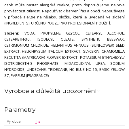
osob může nastat alergická reakce, proto doporučujeme nejprve
provést test citlivosti. Nepoužívat k barvení řas a obočí. Nepoužívejte
v případě alergie na nějakou složku, která je uvedená ve složení
(INGREDIENTS). URČENO POUZE PRO PROFESIONÁLNÍ POUŽITÍ.
Složení:
VODA, PROPYLENE GLYCOL, CETEARYL ALCOHOL,
CETEARETH-30, ISODECYL OLEATE, SYNTHETIC BEESWAX,
CETRIMONIUM CHLORIDE, HELIANTHUS ANNUUS (SUNFLOWER) SEED
EXTRACT, HELICHRYSUM ITALICUM EXTRACT, GLYCERIN, CHAMOMILLA
RECUTITA (MATRICARIA) FLOWER EXTRACT, POTASSIUM ETHYLHEXYL/
ISOTRIDECETH-8 PHOSPHATE, IMIDAZOLIDINYL UREA, SODIUM
HYDROXIDE, UNDECANE, TRIDECANE, HC BLUE NO.15, BASIC YELLOW
87, PARFUM (FRAGRANCE).
Výrobce a důležitá upozornění
Parametry
Výrobce
JJ's