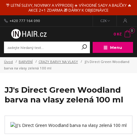
🌴 LETNÍ SLEVY, NOVINKY A VÝPRODEJ ☀️ VÝHODNÉ SADY A BALÍČKY 🔥
AKCE 2+1 ZDARMA 🎁 DÁRKY K OBJEDNÁVCE
+420 777 164 090
CZK
0
0 Kč
Menu
Úvod
BARVENÍ
CRAZY BARVY NA VLASY
JJ's Direct Green Woodland
barva na vlasy zelená 100 ml
JJ's Direct Green Woodland
barva na vlasy zelená 100 ml