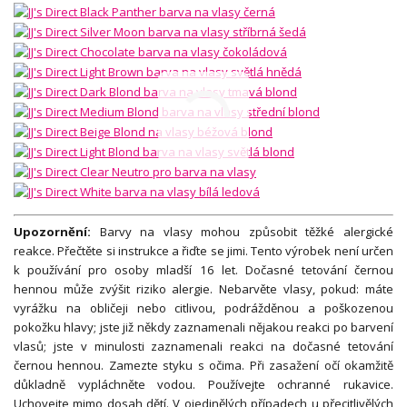
Upozornění:
Barvy na vlasy mohou způsobit těžké alergické
reakce. Přečtěte si instrukce a řiďte se jimi. Tento výrobek není určen
k používání pro osoby mladší 16 let. Dočasné tetování černou
hennou může zvýšit riziko alergie. Nebarvěte vlasy, pokud: máte
vyrážku na obličeji nebo citlivou, podrážděnou a poškozenou
pokožku hlavy; jste již někdy zaznamenali nějakou reakci po barvení
vlasů; jste v minulosti zaznamenali reakci na dočasné tetování
černou hennou. Zamezte styku s očima. Při zasažení očí okamžitě
důkladně vypláchněte vodou. Používejte ochranné rukavice.
Uchovejte mimo dosah dětí. V ojedinělých případech u přecitlivělých