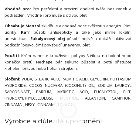
Vhodné pro:
Pro perfektní a precizní oholení tváře bez ranek a
podráždění. Vhodné i pro muže s citlivou pletí.
Obsahuje:
Mentol
zklidňuje a dodává pocit svěžesti s energizujícími
účinky.
Kafr
působí antisepticky a také jako mírné lokální
anestetikum.
Eukalyptový olej
působí hojivě a dokáže aktivovat
podkožní pojivo, čímž povzbudí unavenou pleť.
Použití
: Krém naneste krouživými pohyby štětkou na holení nebo
konečky prstů. Nechejte pár sekund působit a poté přistupte
k oholení břitvou nebo holícím strojkem.
Složení:
VODA, STEARIC ACID, PALMITIC ACID, GLYCERIN, POTTASIUM
HYDROXIDE, COCOS NUCIFERA (COCONUT) OIL, SODIUM LAUROYL
SARCOSINATE, PARFUM, MYRISTIC ACID, EUCALYPTOL, BHT,
HYDROXYETHYLCELLULOSE, MENTHOL, ALLANTOIN, CAMPHOR,
CINNAMAL, HEXYL CINNAMAL, LINALOOL.
Výrobce a důležitá upozornění