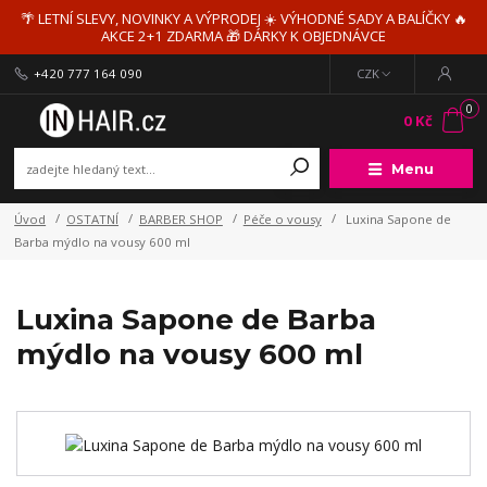
🌴 LETNÍ SLEVY, NOVINKY A VÝPRODEJ ☀️ VÝHODNÉ SADY A BALÍČKY 🔥
AKCE 2+1 ZDARMA 🎁 DÁRKY K OBJEDNÁVCE
+420 777 164 090
CZK
0
0 Kč
Menu
Úvod
OSTATNÍ
BARBER SHOP
Péče o vousy
Luxina Sapone de
Barba mýdlo na vousy 600 ml
Luxina Sapone de Barba
mýdlo na vousy 600 ml