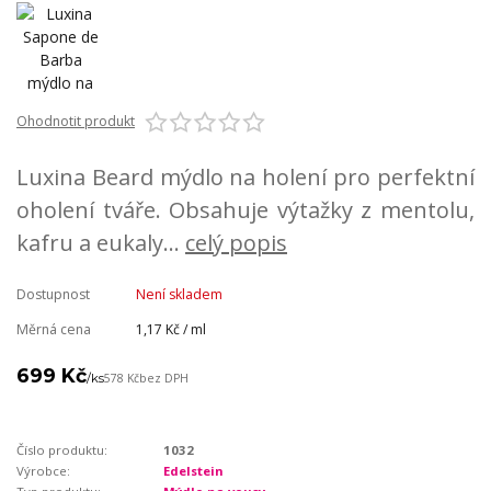
Ohodnotit produkt
Luxina Beard mýdlo na holení pro perfektní
oholení tváře. Obsahuje výtažky z mentolu,
kafru a eukaly...
celý popis
Dostupnost
Není skladem
Měrná cena
1,17 Kč / ml
699 Kč
/
ks
578 Kč
bez DPH
Číslo produktu:
1032
Výrobce:
Edelstein