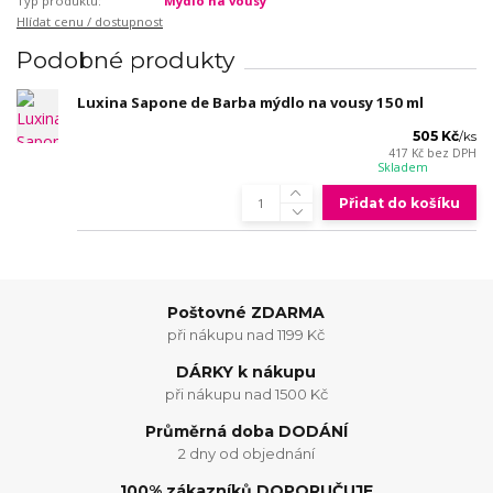
Typ produktu:
Mýdlo na vousy
Hlídat cenu / dostupnost
Podobné produkty
Luxina Sapone de Barba mýdlo na vousy 150 ml
505 Kč
/
ks
417 Kč
bez DPH
Skladem
Přidat do košíku
Poštovné ZDARMA
při nákupu nad 1199 Kč
DÁRKY k nákupu
při nákupu nad 1500 Kč
Průměrná doba DODÁNÍ
2 dny od objednání
100% zákazníků DOPORUČUJE