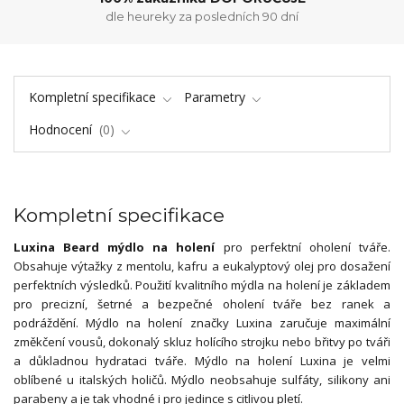
dle heureky za posledních 90 dní
Kompletní specifikace
Parametry
Hodnocení
0
Kompletní specifikace
Luxina Beard mýdlo na holení
pro perfektní oholení tváře.
Obsahuje výtažky z mentolu, kafru a eukalyptový olej pro dosažení
perfektních výsledků. Použití kvalitního mýdla na holení je základem
pro precizní, šetrné a bezpečné oholení tváře bez ranek a
podráždění. Mýdlo na holení značky Luxina zaručuje maximální
změkčení vousů, dokonalý skluz holícího strojku nebo břitvy po tváři
a důkladnou hydrataci tváře. Mýdlo na holení Luxina je velmi
oblíbené u italských holičů. Mýdlo neobsahuje sulfáty, silikony ani
parabeny a je tak vhodné i pro jedince s citlivou pletí.