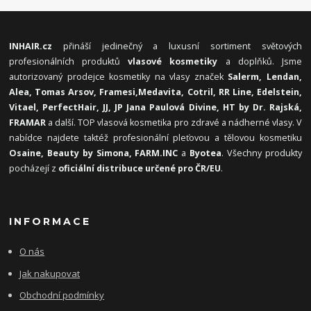
INHAIR.cz
přináší jedinečný a luxusní sortiment světových
profesionálních produktů
vlasové kosmetiky
a doplňků. Jsme
autorizovaný prodejce kosmetiky na vlasy značek
Salerm, Lendan,
Alea, Tomas Arsov, Framesi,
Medavita, Cotril, RR Line, Edelstein,
Vitael,
PerfectHair, JJ, JP Jana Paulová Divine, HT by Dr. Rajská,
FRAMAR
a další. TOP vlasová kosmetika pro zdravé a nádherné vlasy. V
nabídce najdete taktéž profesionální pleťovou a tělovou kosmetiku
Osaine, Beauty by Simona, FARM.INC
a
Byotea
. Všechny produkty
pocházejí z
oficiální distribuce určené pro ČR/EU
.
INFORMACE
O nás
Jak nakupovat
Obchodní podmínky