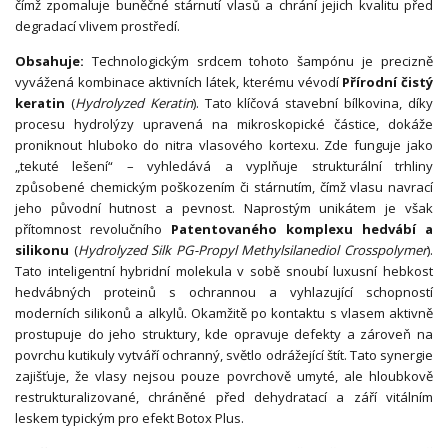
čímž zpomaluje buněčné stárnutí vlasů a chrání jejich kvalitu před
degradací vlivem prostředí.
Obsahuje:
Technologickým srdcem tohoto šampónu je precizně
vyvážená kombinace aktivních látek, kterému vévodí
Přírodní čistý
keratin
(
Hydrolyzed Keratin
). Tato klíčová stavební bílkovina, díky
procesu hydrolýzy upravená na mikroskopické částice, dokáže
proniknout hluboko do nitra vlasového kortexu. Zde funguje jako
„tekuté lešení“ – vyhledává a vyplňuje strukturální trhliny
způsobené chemickým poškozením či stárnutím, čímž vlasu navrací
jeho původní hutnost a pevnost. Naprostým unikátem je však
přítomnost revolučního
Patentovaného komplexu hedvábí a
silikonu
(
Hydrolyzed Silk PG-Propyl Methylsilanediol Crosspolymer
).
Tato inteligentní hybridní molekula v sobě snoubí luxusní hebkost
hedvábných proteinů s ochrannou a vyhlazující schopností
moderních silikonů a alkylů. Okamžitě po kontaktu s vlasem aktivně
prostupuje do jeho struktury, kde opravuje defekty a zároveň na
povrchu kutikuly vytváří ochranný, světlo odrážející štít. Tato synergie
zajišťuje, že vlasy nejsou pouze povrchově umyté, ale hloubkově
restrukturalizované, chráněné před dehydratací a září vitálním
leskem typickým pro efekt Botox Plus.