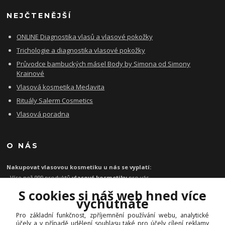
NEJČTENĚJŠÍ
ONLINE Diagnostika vlasů a vlasové pokožky
Trichologie a diagnostika vlasové pokožky
Průvodce bambuckých másel Body by Simona od Simony
Krainové
Vlasová kosmetika Medavita
Rituály Salerm Cosmetics
Vlasová poradna
O NÁS
Nakupovat vlasovou kosmetiku u nás se vyplatí:
- Více než 999 produktů
vlasové kosmetiky
pro vás
- Certifikát
Ověřeno zákazníky
za kvalitu a rychlost
S cookies si náš web hned více
- Garance originality profesionální
vlasové kosmetiky
vychutnáte
- Při objednávce zboží nad 1199 Kč
poštovné zdarma
Pro základní funkčnost, zpříjemnění používání webu, analytické
-
Expresní doručení
kosmetiky na vlasy do 1 - 2 dnů
účely a v případě udělení souhlasu také pro účely cílení reklamy