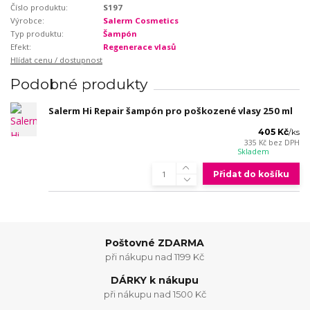
Číslo produktu:
S197
Výrobce:
Salerm Cosmetics
Typ produktu:
Šampón
Efekt:
Regenerace vlasů
Hlídat cenu / dostupnost
Podobné produkty
Salerm Hi Repair šampón pro poškozené vlasy 250 ml
405 Kč
/
ks
335 Kč
bez DPH
Skladem
Přidat do košíku
Poštovné ZDARMA
při nákupu nad 1199 Kč
DÁRKY k nákupu
při nákupu nad 1500 Kč