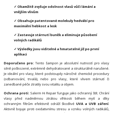
✓ Okamžitě zvyšuje odolnost vlasů vůči lámání a
vnějším vlivům
✓ Obsahuje patentované molekuly hedvábí pro
maximální hebkost a lesk
✓ Zastavuje stárnutí buněk a eliminuje působení
volných radikálů
✓ Výsledky jsou viditelné a hmatatelné již po první
aplikaci
Doporučeno pro:
Tento šampon je absolutní nutností pro vlasy
silně poškozené, extrémně dehydratované a strukturálně narušené.
Je ideální pro vlasy, které podstoupily náročné chemické procedury
(odbarvování, trvalá), nebo pro vlasy, které vlivem stárnutí či
zanedbané péče ztratily svou vitalitu a objem.
Ochrana proti:
Salerm Hi Repair funguje jako ochranný štít. Chrání
vlasy před nadměrnou ztrátou vlhkosti během mytí a díky
ochranným filtrům efektivně odráží škodlivé
UVA a UVB záření
.
Aktivně bojuje proti oxidativnímu stresu a vzniku volných radikálů,