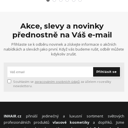
Akce, slevy a novinky
přednostně na Váš e-mail
Přihlaste se k odběru novinek a získejte informace o akčních
nabídkách a slevách jako první. Když vás budeme rušit, odběr můžete
kdykoliv zrušit.
Přihlásit se
Souhlasím se
zpracováním osobních údajů
za účelem rozesílky
newsletteru.
INHAIR.cz
přináší jedinečný a luxusní sortiment světových
profesionálních produktů
vlasové kosmetiky
a doplňků. Jsme