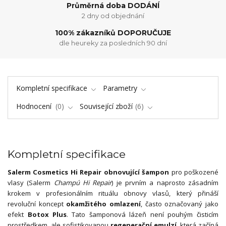
Průměrná doba DODÁNÍ
2 dny od objednání
100% zákazníků DOPORUČUJE
dle heureky za posledních 90 dní
Kompletní specifikace
Parametry
Hodnocení
0
Související zboží
6
Kompletní specifikace
Salerm Cosmetics Hi Repair obnovující šampon
pro poškozené
vlasy (Salerm
Champú Hi Repair
) je prvním a naprosto zásadním
krokem v profesionálním rituálu obnovy vlasů, který přináší
revoluční koncept
okamžitého omlazení
, často označovaný jako
efekt
Botox Plus
. Tato šamponová lázeň není pouhým čisticím
prostředkem, ale sofistikovanou
regenerační emulzí
, která začíná