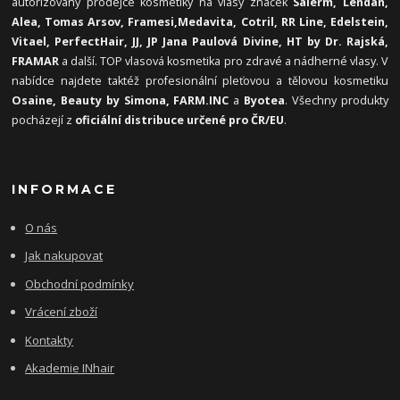
autorizovaný prodejce kosmetiky na vlasy značek
Salerm, Lendan,
Alea, Tomas Arsov, Framesi,
Medavita, Cotril, RR Line, Edelstein,
Vitael,
PerfectHair, JJ, JP Jana Paulová Divine, HT by Dr. Rajská,
FRAMAR
a další. TOP vlasová kosmetika pro zdravé a nádherné vlasy. V
nabídce najdete taktéž profesionální pleťovou a tělovou kosmetiku
Osaine, Beauty by Simona, FARM.INC
a
Byotea
. Všechny produkty
pocházejí z
oficiální distribuce určené pro ČR/EU
.
INFORMACE
O nás
Jak nakupovat
Obchodní podmínky
Vrácení zboží
Kontakty
Akademie INhair