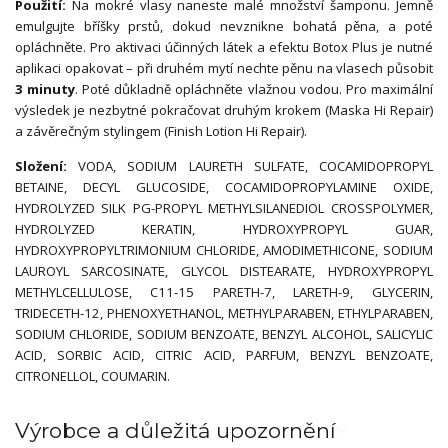
Použití:
Na mokré vlasy naneste malé množství šamponu. Jemně
emulgujte bříšky prstů, dokud nevznikne bohatá pěna, a poté
opláchněte. Pro aktivaci účinných látek a efektu Botox Plus je nutné
aplikaci opakovat – při druhém mytí nechte pěnu na vlasech působit
3 minuty
. Poté důkladně opláchněte vlažnou vodou. Pro maximální
výsledek je nezbytné pokračovat druhým krokem (Maska Hi Repair)
a závěrečným stylingem (Finish Lotion Hi Repair).
Složení:
VODA, SODIUM LAURETH SULFATE, COCAMIDOPROPYL
BETAINE, DECYL GLUCOSIDE, COCAMIDOPROPYLAMINE OXIDE,
HYDROLYZED SILK PG-PROPYL METHYLSILANEDIOL CROSSPOLYMER,
HYDROLYZED KERATIN, HYDROXYPROPYL GUAR,
HYDROXYPROPYLTRIMONIUM CHLORIDE, AMODIMETHICONE, SODIUM
LAUROYL SARCOSINATE, GLYCOL DISTEARATE, HYDROXYPROPYL
METHYLCELLULOSE, C11-15 PARETH-7, LARETH-9, GLYCERIN,
TRIDECETH-12, PHENOXYETHANOL, METHYLPARABEN, ETHYLPARABEN,
SODIUM CHLORIDE, SODIUM BENZOATE, BENZYL ALCOHOL, SALICYLIC
ACID, SORBIC ACID, CITRIC ACID, PARFUM, BENZYL BENZOATE,
CITRONELLOL, COUMARIN.
Výrobce a důležitá upozornění