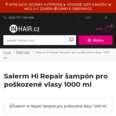
🌴 LETNÍ SLEVY, NOVINKY A VÝPRODEJ ☀️ VÝHODNÉ SADY A BALÍČKY 🔥
AKCE 2+1 ZDARMA 🎁 DÁRKY K OBJEDNÁVCE
+420 777 164 090
CZK
0
0 Kč
Menu
Úvod
ŠAMPONY
Salerm Hi Repair šampón pro poškozené vlasy 1000
ml
Salerm Hi Repair šampón pro
poškozené vlasy 1000 ml