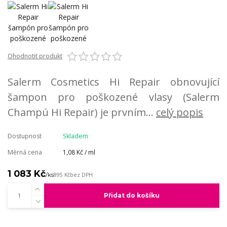
Ohodnotit produkt
Salerm Cosmetics Hi Repair obnovující
šampon pro poškozené vlasy (Salerm
Champú Hi Repair) je prvním...
celý popis
Dostupnost
Skladem
Měrná cena
1,08 Kč / ml
1 083 Kč
/
ks
895 Kč
bez DPH
Přidat do košíku