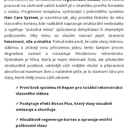
pracovat na záchraně vašich kadeří již v okamžiku prvního kontaktu
s vodou. Progresivní receptura, vycházející z pokročilého systému
Hair Care System
, je navržena tak, aby pronikla hluboko do nitra
vlasového kortexu, kde radikálně napravuje strukturální nedostatky
a vyplňuje "prázdná místa" způsobená dehydratací či chemickým
poškozením. Díky tomu se vlasům navrací jejich ztracená
hmotnost, síla a vitalita
. Pokud máte pocit, že vaše vlasy stárnou,
slábnou a ztrácejí svou přirozenou jiskru, tento šampon proces
degradace zastaví a nastartuje hloubkovou rekonstrukci.
Výsledkem je hříva, která je nejen dokonale čistá, ale především
strukturálně posílená, odolnější vůči vnějším vlivům a připravená
absorbovat maximum živin z následné péče. Je to startovní čára pro
vlasy, které chtějí znovu zářit zdravím.
✓ První krok systému Hi Repair pro totální rekonstrukci
vlasového vlákna
✓ Poskytuje efekt Botox Plus, který vlasy vizuálně
omlazuje a zhutňuje
✓ Hloubkově regeneruje kortex a opravuje vnitřní
poškození vlasu