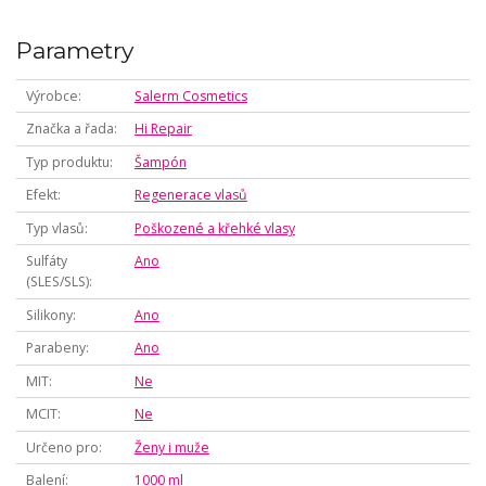
Parametry
Výrobce
Salerm Cosmetics
Značka a řada
Hi Repair
Typ produktu
Šampón
Efekt
Regenerace vlasů
Typ vlasů
Poškozené a křehké vlasy
Sulfáty
Ano
(SLES/SLS)
Silikony
Ano
Parabeny
Ano
MIT
Ne
MCIT
Ne
Určeno pro
Ženy i muže
Balení
1000 ml