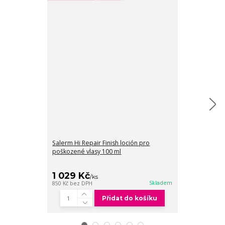
Salerm Hi Repair Finish loción pro
Salerm Hi Rep
poškozené vlasy 100 ml
vlasy 1000 ml
1 029 Kč
1 851 Kč
/
ks
/
k
Skladem
850 Kč
bez DPH
1 530 Kč
bez DP
Přidat do košíku