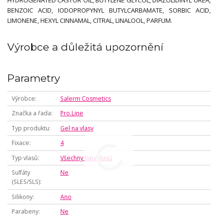
HYDROGENATED CASTOR OIL, BUTYLENE GLYCOL, DIAZOLIDINYL UREA,
BENZOIC ACID, IODOPROPYNYL BUTYLCARBAMATE, SORBIC ACID,
LIMONENE, HEXYL CINNAMAL, CITRAL, LINALOOL, PARFUM.
Výrobce a důležitá upozornění
Parametry
Výrobce
Salerm Cosmetics
Značka a řada
Pro.Line
Typ produktu
Gel na vlasy
Fixace
4
Typ vlasů
Všechny typy vlasů
Sulfáty
Ne
(SLES/SLS)
Silikony
Ano
Parabeny
Ne