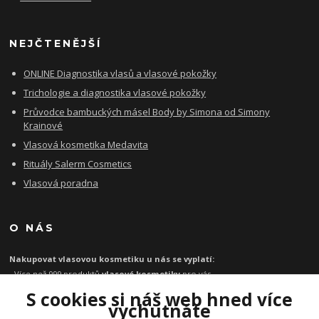
NEJČTENĚJŠÍ
ONLINE Diagnostika vlasů a vlasové pokožky
Trichologie a diagnostika vlasové pokožky
Průvodce bambuckých másel Body by Simona od Simony
Krainové
Vlasová kosmetika Medavita
Rituály Salerm Cosmetics
Vlasová poradna
O NÁS
Nakupovat vlasovou kosmetiku u nás se vyplatí:
- Více než 999 produktů
vlasové kosmetiky
pro vás
- Certifikát
Ověřeno zákazníky
za kvalitu a rychlost
S cookies si náš web hned více
- Garance originality profesionální
vlasové kosmetiky
vychutnáte
- Při objednávce zboží nad 1199 Kč
poštovné zdarma