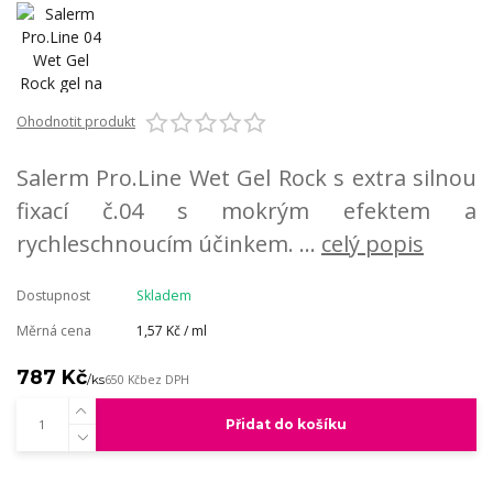
Ohodnotit produkt
Salerm Pro.Line Wet Gel Rock s extra silnou
fixací č.04 s mokrým efektem a
rychleschnoucím účinkem. ...
celý popis
Dostupnost
Skladem
Měrná cena
1,57 Kč / ml
787 Kč
/
ks
650 Kč
bez DPH
Přidat do košíku