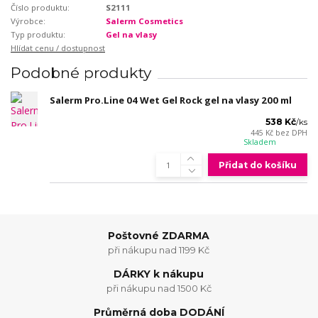
Číslo produktu:
S2111
Výrobce:
Salerm Cosmetics
Typ produktu:
Gel na vlasy
Hlídat cenu / dostupnost
Podobné produkty
Salerm Pro.Line 04 Wet Gel Rock gel na vlasy 200 ml
538 Kč
/
ks
445 Kč
bez DPH
Skladem
Přidat do košíku
Poštovné ZDARMA
při nákupu nad 1199 Kč
DÁRKY k nákupu
při nákupu nad 1500 Kč
Průměrná doba DODÁNÍ