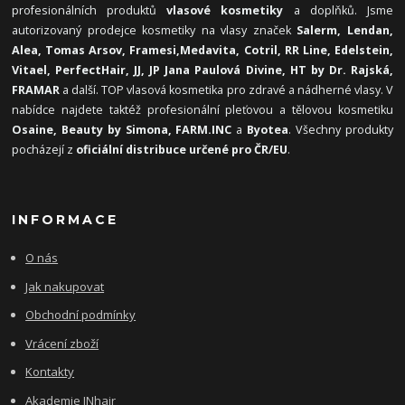
profesionálních produktů
vlasové kosmetiky
a doplňků. Jsme
autorizovaný prodejce kosmetiky na vlasy značek
Salerm, Lendan,
Alea, Tomas Arsov, Framesi,
Medavita, Cotril, RR Line, Edelstein,
Vitael,
PerfectHair, JJ, JP Jana Paulová Divine, HT by Dr. Rajská,
FRAMAR
a další. TOP vlasová kosmetika pro zdravé a nádherné vlasy. V
nabídce najdete taktéž profesionální pleťovou a tělovou kosmetiku
Osaine, Beauty by Simona, FARM.INC
a
Byotea
. Všechny produkty
pocházejí z
oficiální distribuce určené pro ČR/EU
.
INFORMACE
O nás
Jak nakupovat
Obchodní podmínky
Vrácení zboží
Kontakty
Akademie INhair