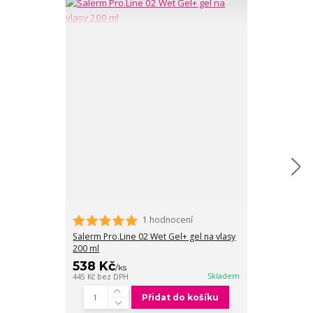
1 hodnocení
Salerm Pro.Lin
ml
Salerm Pro.Line 02 Wet Gel+ gel na vlasy
200 ml
538 Kč
538 Kč
/
ks
/
ks
Skladem
445 Kč
bez DPH
445 Kč
bez DPH
Přidat do košíku