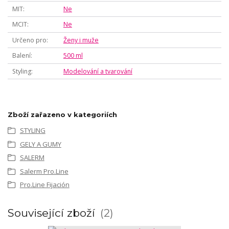
MIT
Ne
MCIT
Ne
Určeno pro
Ženy i muže
Balení
500 ml
Styling
Modelování a tvarování
Zboží zařazeno v kategoriích
STYLING
GELY A GUMY
SALERM
Salerm Pro.Line
Pro.Line Fijación
Související zboží
2