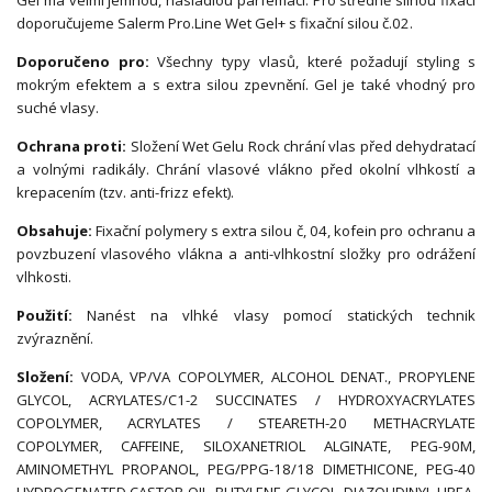
Gel má velmi jemnou, nasládlou parfemaci. Pro středně silnou fixaci
doporučujeme Salerm Pro.Line Wet Gel+ s fixační silou č.02.
Doporučeno pro:
Všechny typy vlasů, které požadují styling s
mokrým efektem a s extra silou zpevnění. Gel je také vhodný pro
suché vlasy.
Ochrana proti:
Složení Wet Gelu Rock chrání vlas před dehydratací
a volnými radikály. Chrání vlasové vlákno před okolní vlhkostí a
krepacením (tzv. anti-frizz efekt).
Obsahuje:
Fixační polymery s extra silou č, 04, kofein pro ochranu a
povzbuzení vlasového vlákna a anti-vlhkostní složky pro odrážení
vlhkosti.
Použití:
Nanést na vlhké vlasy pomocí statických technik
zvýraznění.
Složení:
VODA, VP/VA COPOLYMER, ALCOHOL DENAT., PROPYLENE
GLYCOL, ACRYLATES/C1-2 SUCCINATES / HYDROXYACRYLATES
COPOLYMER, ACRYLATES / STEARETH-20 METHACRYLATE
COPOLYMER, CAFFEINE, SILOXANETRIOL ALGINATE, PEG-90M,
AMINOMETHYL PROPANOL, PEG/PPG-18/18 DIMETHICONE, PEG-40