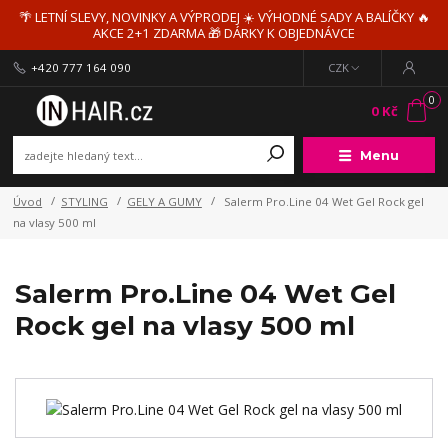
🌴 LETNÍ SLEVY, NOVINKY A VÝPRODEJ ☀️ VÝHODNÉ SADY A BALÍČKY 🔥
AKCE 2+1 ZDARMA 🎁 DÁRKY K OBJEDNÁVCE
+420 777 164 090
CZK
0
0 Kč
Menu
Úvod
STYLING
GELY A GUMY
Salerm Pro.Line 04 Wet Gel Rock gel
na vlasy 500 ml
Salerm Pro.Line 04 Wet Gel
Rock gel na vlasy 500 ml