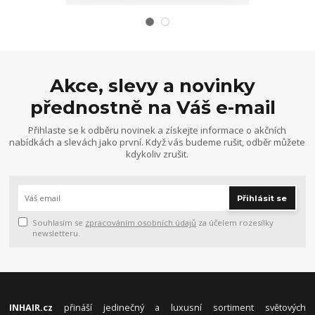
Akce, slevy a novinky
přednostně na Váš e-mail
Přihlaste se k odběru novinek a získejte informace o akčních
nabídkách a slevách jako první. Když vás budeme rušit, odběr můžete
kdykoliv zrušit.
Přihlásit se
Souhlasím se
zpracováním osobních údajů
za účelem rozesílky
newsletteru.
INHAIR.cz
přináší jedinečný a luxusní sortiment světových