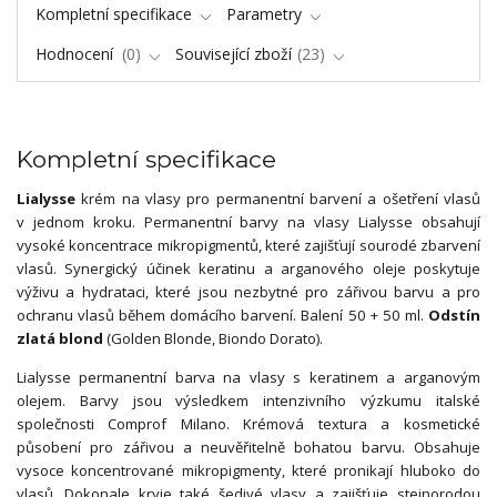
Kompletní specifikace
Parametry
Hodnocení
0
Související zboží
23
Kompletní specifikace
Lialysse
krém na vlasy pro permanentní barvení a ošetření vlasů
v jednom kroku. Permanentní barvy na vlasy Lialysse obsahují
vysoké koncentrace mikropigmentů, které zajišťují sourodé zbarvení
vlasů. Synergický účinek keratinu a arganového oleje poskytuje
výživu a hydrataci, které jsou nezbytné pro zářivou barvu a pro
ochranu vlasů během domácího barvení. Balení 50 + 50 ml.
Odstín
zlatá blond
(Golden Blonde, Biondo Dorato).
Lialysse permanentní barva na vlasy s keratinem a arganovým
olejem. Barvy jsou výsledkem intenzivního výzkumu italské
společnosti Comprof Milano. Krémová textura a kosmetické
působení pro zářivou a neuvěřitelně bohatou barvu. Obsahuje
vysoce koncentrované mikropigmenty, které pronikají hluboko do
vlasů. Dokonale kryje také šedivé vlasy a zajišťuje stejnorodou