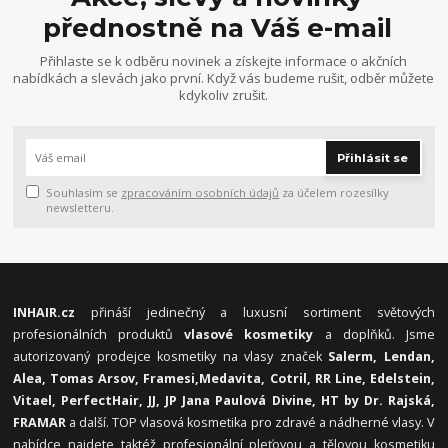
přednostně na Váš e-mail
Přihlaste se k odběru novinek a získejte informace o akčních
nabídkách a slevách jako první. Když vás budeme rušit, odběr můžete
kdykoliv zrušit.
Přihlásit se
Souhlasím se
zpracováním osobních údajů
za účelem rozesílky
newsletteru.
INHAIR.cz
přináší jedinečný a luxusní sortiment světových
profesionálních produktů
vlasové kosmetiky
a doplňků. Jsme
autorizovaný prodejce kosmetiky na vlasy značek
Salerm, Lendan,
Alea, Tomas Arsov, Framesi,
Medavita, Cotril, RR Line, Edelstein,
Vitael,
PerfectHair, JJ, JP Jana Paulová Divine, HT by Dr. Rajská,
FRAMAR
a další. TOP vlasová kosmetika pro zdravé a nádherné vlasy. V
nabídce najdete taktéž profesionální pleťovou a tělovou kosmetiku