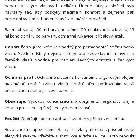
barvu po celých vlasových délkách. Účinné látky a složení byly
navrženy tak, aby poskytly maximální komfort a zejména pak
perfektní výsledek barvení vlasů v domácím prostředí.
Balení obsahuje 50 ml barvícího krému, 50 ml aktivačního krému, 15
ml kondicionéru po barvení, ochranné rukavice, příbalový leták.
Doporučeno pro:
Krém je vhodný pro permanentní změnu barvy
vlasů. Světlé odstíny nejsou určeny pro zesvětlování tmavých a
černých vlasů. Vhodné pro barvení šedivých odrostů a šedivých
vlasů.
Ochrana proti:
Ochranné složení s keratinem a arganovým olejem
maximálně chrání kvalitu vlasů. Chrání před poškozením vlasů
během chemického procesu barvení.
Obsahuje:
Vysokou koncentraci mikropigmentů, arganový olej a
keratin pro co nejlepší výsledky barvení vlasů.
Použití:
Dodržujte postup aplikace uveden v příbalovém letáku.
Bezpečnostní upozornění: Barvy na vlasy mohou způsobit těžké
alergické reakce. Přečtěte si instrukce a řiďte se jimi. Tento produkt