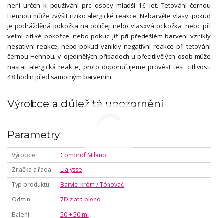
není určen k používání pro osoby mladší 16 let. Tetování černou
Hennou může zvýšit riziko alergické reakce. Nebarvěte vlasy: pokud
je podrážděná pokožka na obličeji nebo vlasová pokožka, nebo při
velmi citlivé pokožce, nebo pokud již při předešlém barvení vznikly
negativní reakce, nebo pokud vznikly negativní reakce při tetování
černou Hennou. V ojedinělých případech u přecitlivělých osob může
nastat alergická reakce, proto doporučujeme provést test citlivosti
48 hodin před samotným barvením.
Výrobce a důležitá upozornění
Parametry
Výrobce
Comprof Milano
Značka a řada
Lialysse
Typ produktu
Barvicí krém / Tónovač
Odstín
7D zlatá blond
Balení
50 + 50 ml