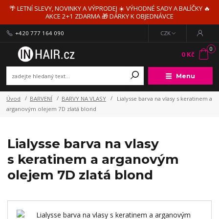
🌴 LETNÍ SLEVY, NOVINKY A VÝPRODEJ ☀️ VÝHODNÉ SADY A BALÍČKY 🔥
AKCE 2+1 ZDARMA 🎁 DÁRKY K OBJEDNÁVCE
+420 777 164 090
CZK
0
0 Kč
Menu
Úvod
BARVENÍ
BARVY NA VLASY
Lialysse barva na vlasy s keratinem a
arganovým olejem 7D zlatá blond
Lialysse barva na vlasy
s keratinem a arganovým
olejem 7D zlatá blond