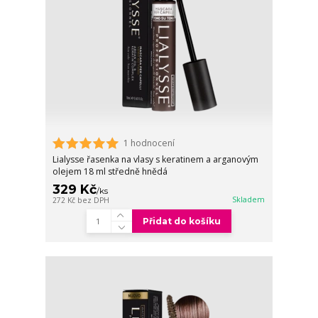
1 hodnocení
Lialysse řasenka na vlasy s keratinem a arganovým
olejem 18 ml středně hnědá
329 Kč
/
ks
Skladem
272 Kč
bez DPH
Přidat do košíku