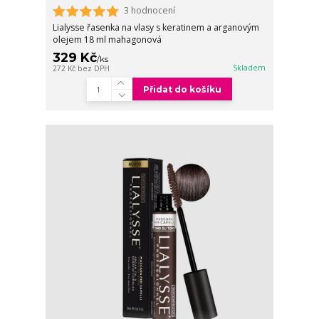
3 hodnocení
Lialysse řasenka na vlasy s keratinem a arganovým
olejem 18 ml mahagonová
329 Kč
/
ks
Skladem
272 Kč
bez DPH
Přidat do košíku