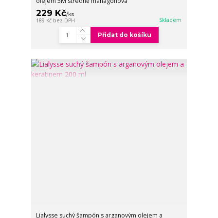
olejem 5M středně mahagonová
229 Kč
/
ks
Skladem
189 Kč
bez DPH
Přidat do košíku
Lialysse suchý šampón s arganovým olejem a