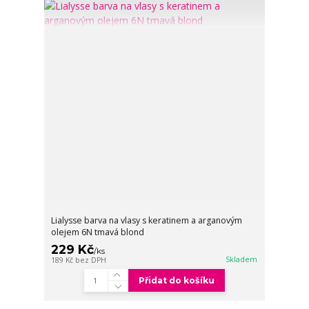
Lialysse barva na vlasy s keratinem a arganovým
olejem 6N tmavá blond
229 Kč
/
ks
Skladem
189 Kč
bez DPH
Přidat do košíku