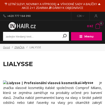
🌴 LETNÍ SLEVY, NOVINKY A VÝPRODEJ ☀️ VÝHODNÉ SADY A BALÍČKY 🔥
AKCE 2+1 ZDARMA 🎁 DÁRKY K OBJEDNÁVCE
+420 777 164 090
CZK
0
0 Kč
Menu
Úvod
ZNAČKA
LIALYSSE
LIALYSSE
Lialysse
je
značka vlasové kosmetiky italské společnosti Comprof Milano,
která se zejména zaměřuje na produkty určené pro barvení
vlasů. Značka nabízí permanentní barvy na vlasy v široké paletě
odstínů nebo také řasenky na vlasy pro okamžité zakrytí