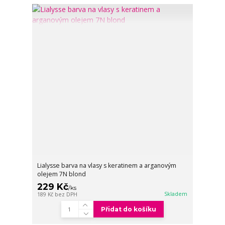
Lialysse barva na vlasy s keratinem a arganovým
olejem 7N blond
229 Kč
/
ks
Skladem
189 Kč
bez DPH
Přidat do košíku