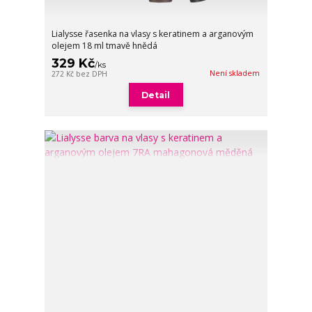
Lialysse řasenka na vlasy s keratinem a arganovým
olejem 18 ml tmavě hnědá
329 Kč
/
ks
Není skladem
272 Kč
bez DPH
Detail