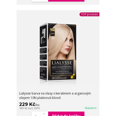
TOP produkt
Lialysse barva na vlasy s keratinem a arganovým
olejem 10N platinová blond
229 Kč
/
ks
Skladem
189 Kč
bez DPH
Přidat do košíku