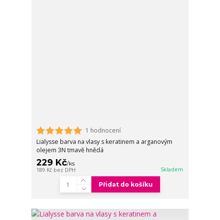
1 hodnocení
Lialysse barva na vlasy s keratinem a arganovým
olejem 3N tmavě hnědá
229 Kč
/
ks
Skladem
189 Kč
bez DPH
Přidat do košíku