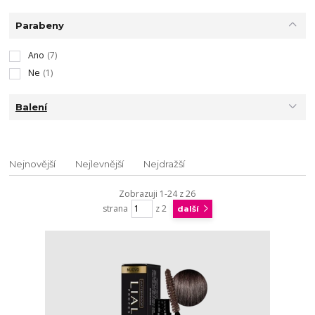
Parabeny
Ano
(7)
Ne
(1)
Balení
Nejnovější
Nejlevnější
Nejdražší
Zobrazuji 1-24 z 26
strana
z 2
další