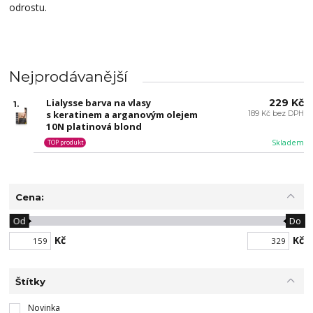
odrostu.
Nejprodávanější
Lialysse barva na vlasy
229 Kč
1.
s keratinem a arganovým olejem
189 Kč bez DPH
10N platinová blond
Skladem
TOP produkt
Cena:
Od
Do
Kč
Kč
Štítky
Novinka