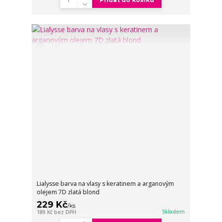
Lialysse barva na vlasy s keratinem a arganovým
olejem 7D zlatá blond
229 Kč
/
ks
Skladem
189 Kč
bez DPH