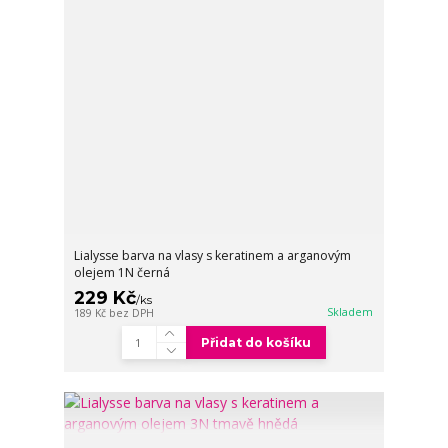
Lialysse barva na vlasy s keratinem a arganovým
olejem 1N černá
229 Kč
/
ks
Skladem
189 Kč
bez DPH
Přidat do košíku