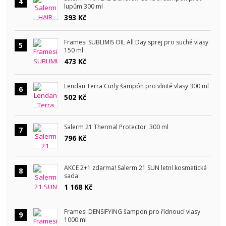
4
lupům 300 ml
393 Kč
Framesi SUBLIMIS OIL All Day sprej pro suché vlasy
5
150 ml
473 Kč
Lendan Terra Curly šampón pro vlnité vlasy 300 ml
6
502 Kč
Salerm 21 Thermal Protector 300 ml
7
796 Kč
AKCE 2+1 zdarma! Salerm 21 SUN letní kosmetická
8
sada
1 168 Kč
Framesi DENSIFYING šampon pro řídnoucí vlasy
9
1000 ml