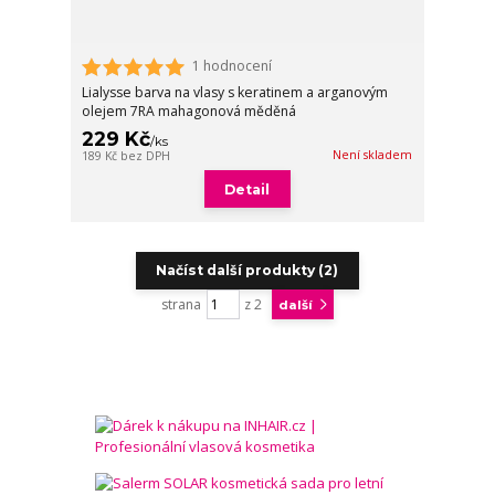
1 hodnocení
Lialysse barva na vlasy s keratinem a arganovým
olejem 7RA mahagonová měděná
229 Kč
/
ks
Není skladem
189 Kč
bez DPH
Detail
Načíst další produkty (2)
strana
z 2
další