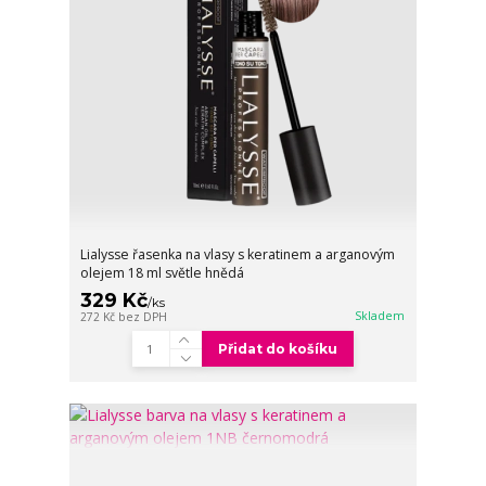
Lialysse řasenka na vlasy s keratinem a arganovým
olejem 18 ml světle hnědá
329 Kč
/
ks
Skladem
272 Kč
bez DPH
Přidat do košíku