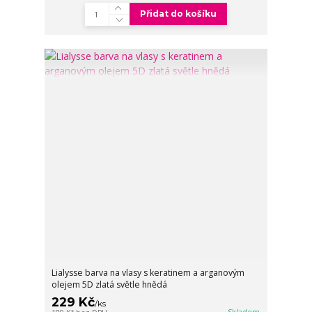
Přidat do košíku
Lialysse barva na vlasy s keratinem a arganovým
olejem 5D zlatá světle hnědá
229 Kč
/
ks
Skladem