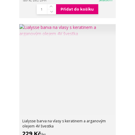
189 Kč
bez DPH
Přidat do košíku
Lialysse barva na vlasy s keratinem a arganovým
olejem 4V švestka
229 Kč
/
ks