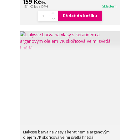
159 Kč
/
ks
Skladem
131 Kč
bez DPH
Přidat do košíku
Lialysse barva na vlasy s keratinem a arganovým
olejem 7K skořicová velmi světlá hnědá