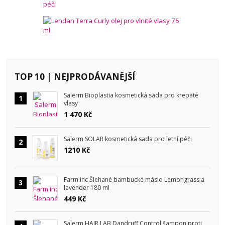
TOP 10 | NEJPRODÁVANĚJŠÍ
Salerm Bioplastia kosmetická sada pro krepaté
1
vlasy
1 470 Kč
Salerm SOLAR kosmetická sada pro letní péči
2
1210 Kč
Farm.inc Šlehané bambucké máslo Lemongrass a
3
lavender 180 ml
449 Kč
Salerm HAIR LAB Dandruff Control šampon proti