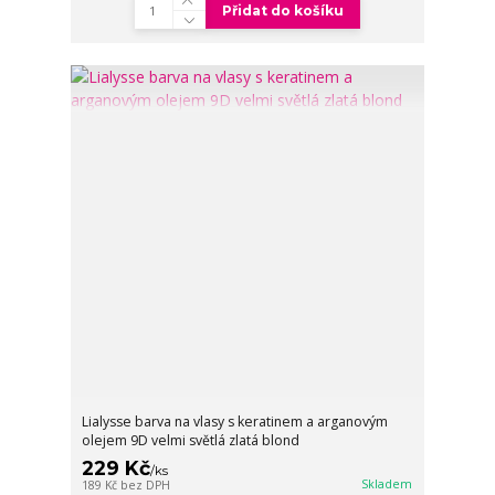
Přidat do košíku
Lialysse barva na vlasy s keratinem a arganovým
olejem 9D velmi světlá zlatá blond
229 Kč
/
ks
Skladem
189 Kč
bez DPH