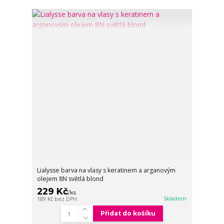
Lialysse barva na vlasy s keratinem a arganovým
olejem 8N světlá blond
229 Kč
/
ks
Skladem
189 Kč
bez DPH
Přidat do košíku