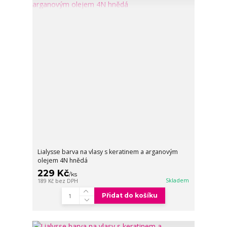
Lialysse barva na vlasy s keratinem a arganovým
olejem 4N hnědá
229 Kč
/
ks
Skladem
189 Kč
bez DPH
Přidat do košíku