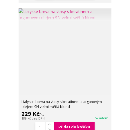
Lialysse barva na vlasy s keratinem a arganovým
olejem 9N velmi světlá blond
229 Kč
/
ks
Skladem
189 Kč
bez DPH
Přidat do košíku