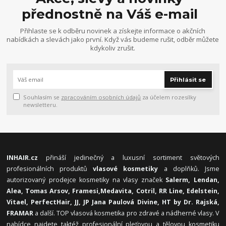
přednostně na Váš e-mail
Přihlaste se k odběru novinek a získejte informace o akčních
nabídkách a slevách jako první. Když vás budeme rušit, odběr můžete
kdykoliv zrušit.
Přihlásit se
Souhlasím se
zpracováním osobních údajů
za účelem rozesílky
newsletteru.
INHAIR.cz
přináší jedinečný a luxusní sortiment světových
profesionálních produktů
vlasové kosmetiky
a doplňků. Jsme
autorizovaný prodejce kosmetiky na vlasy značek
Salerm, Lendan,
Alea, Tomas Arsov, Framesi,
Medavita, Cotril, RR Line, Edelstein,
Vitael,
PerfectHair, JJ, JP Jana Paulová Divine, HT by Dr. Rajská,
FRAMAR
a další. TOP vlasová kosmetika pro zdravé a nádherné vlasy. V
nabídce najdete taktéž profesionální pleťovou a tělovou kosmetiku