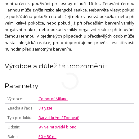
není určen k používání pro osoby mladší 16 let. Tetování černou
Hennou může zvýšit riziko alergické reakce. Nebarvěte vlasy: pokud
je podrážděná pokožka na obličeji nebo vlasová pokožka, nebo při
velmi citlivé pokožce, nebo pokud již při předešlém barvení vznikly
negativní reakce, nebo pokud vznikly negativní reakce při tetování
černou Hennou. V ojedinělých případech u přecitlivělých osob může
nastat alergická reakce, proto doporučujeme provést test citlivosti
48 hodin před samotným barvením.
Výrobce a důležitá upozornění
Parametry
Výrobce
Comprof Milano
Značka a řada
Lialysse
Typ produktu
Barvicí krém / Tónovač
Odstín
9N velmi světlá blond
Balení
50 + 50 ml