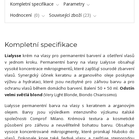
Kompletní specifikace
Parametry
Hodnocení
0
Související zboží
23
Kompletní specifikace
Lialysse
krém na vlasy pro permanentní barvení a ošetření vlasů
v jednom kroku. Permanentní barvy na vlasy Lialysse obsahují
vysoké koncentrace mikropigmentů, které zajišťují sourodé zbarvení
vlasů. Synergický účinek keratinu a arganového oleje poskytuje
výživu a hydrataci, které jsou nezbytné pro zářivou barvu a pro
ochranu vlasů během domácího barvení. Balení 50 + 50 ml.
Odstín
velmi světlá blond
(Very Light Blonde, Biondo Chiarissimo).
Lialysse permanentní barva na vlasy s keratinem a arganovým
olejem. Barvy jsou výsledkem intenzivního výzkumu italské
společnosti Comprof Milano. Krémová textura a kosmetické
působení pro zářivou a neuvěřitelně bohatou barvu. Obsahuje
vysoce koncentrované mikropigmenty, které pronikají hluboko do
vlasů. Dokonale kryje také šedivé vlasy a zajišťuje stejnorodou