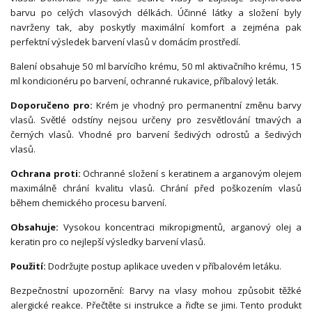
barvu po celých vlasových délkách. Účinné látky a složení byly
navrženy tak, aby poskytly maximální komfort a zejména pak
perfektní výsledek barvení vlasů v domácím prostředí.
Balení obsahuje 50 ml barvícího krému, 50 ml aktivačního krému, 15
ml kondicionéru po barvení, ochranné rukavice, příbalový leták.
Doporučeno pro:
Krém je vhodný pro permanentní změnu barvy
vlasů. Světlé odstíny nejsou určeny pro zesvětlování tmavých a
černých vlasů. Vhodné pro barvení šedivých odrostů a šedivých
vlasů.
Ochrana proti:
Ochranné složení s keratinem a arganovým olejem
maximálně chrání kvalitu vlasů. Chrání před poškozením vlasů
během chemického procesu barvení.
Obsahuje:
Vysokou koncentraci mikropigmentů, arganový olej a
keratin pro co nejlepší výsledky barvení vlasů.
Použití:
Dodržujte postup aplikace uveden v příbalovém letáku.
Bezpečnostní upozornění: Barvy na vlasy mohou způsobit těžké
alergické reakce. Přečtěte si instrukce a řiďte se jimi. Tento produkt