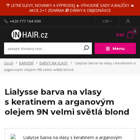
🌴 LETNÍ SLEVY, NOVINKY A VÝPRODEJ ☀️ VÝHODNÉ SADY A BALÍČKY 🔥
AKCE 2+1 ZDARMA 🎁 DÁRKY K OBJEDNÁVCE
+420 777 164 090
CZK
0
0 Kč
Menu
Úvod
BARVENÍ
BARVY NA VLASY
Lialysse barva na vlasy s keratinem a
arganovým olejem 9N velmi světlá blond
Lialysse barva na vlasy
s keratinem a arganovým
olejem 9N velmi světlá blond