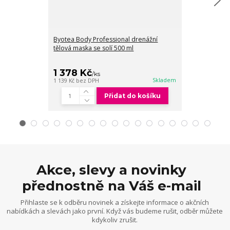
Byotea Body Professional drenážní
Byotea Body Pr
tělová maska se solí 500 ml
tělový scrub 5
1 378 Kč
1 378 Kč
/
ks
/
Skladem
1 139 Kč
bez DPH
1 139 Kč
bez DP
Přidat do košíku
Akce, slevy a novinky
přednostně na Váš e-mail
Přihlaste se k odběru novinek a získejte informace o akčních
nabídkách a slevách jako první. Když vás budeme rušit, odběr můžete
kdykoliv zrušit.