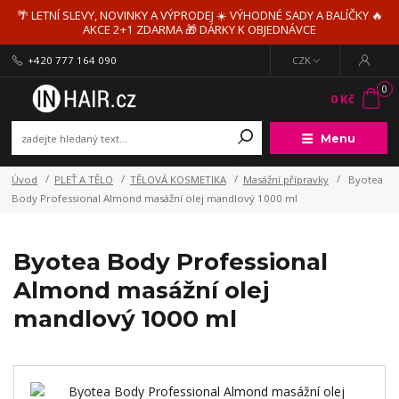
🌴 LETNÍ SLEVY, NOVINKY A VÝPRODEJ ☀️ VÝHODNÉ SADY A BALÍČKY 🔥
AKCE 2+1 ZDARMA 🎁 DÁRKY K OBJEDNÁVCE
+420 777 164 090
CZK
0
0 Kč
Menu
Úvod
PLEŤ A TĚLO
TĚLOVÁ KOSMETIKA
Masážní přípravky
Byotea
Body Professional Almond masážní olej mandlový 1000 ml
Byotea Body Professional
Almond masážní olej
mandlový 1000 ml