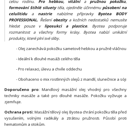
celou rodinu.
Pro hebkou, vitální
a
pružnou pokožku
,
formování štíhlé siluety
těla, ojediněle účinnému
působení na
celulitidu
a
na
strie
nabízíme přípravky
Byotea BODY
PROFESSIONAL.
Řešení
obezity
a kožních nedostatků nemusíte
hledat pouze v
liposukci a plastice
. Byotea podporuje
rozmanitost a všechny formy krásy. Byotea nabízí unikátní
produkty, které plní své sliby.
- Olej zanechává pokožku sametově hebkou a pružně vláčnou
- Ideální k dlouhé masáži celého těla
- Pro relaxaci, úlevu a chvíle oddechu
- Obohaceno o mix rostlinných olejů z mandlí, slunečnice a sóji
Doporučeno pro
: Mandlový masážní olej vhodný pro všechny
techniky masáže a také pro dlouhé masáže. Pokožku vyživuje a
zjemňuje.
Ochrana proti:
Masážní tělový olej Byotea chrání pokožku těla před
vysušením, volnými radikály a ztrátou pružnosti. Působí proti
hematomům a otokům.