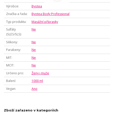
Výrobce
Byotea
Značka a řada
Byotea Body Professional
Typ produktu
Masážní přípravky
Sulfáty
Ne
(SLES/SLS)
Silikony
Ne
Parabeny
Ne
MIT
Ne
MCIT
Ne
Určeno pro
Ženy i muže
Balení
1000 ml
Vegan
Ano
Zboží zařazeno v kategoriích