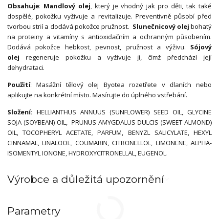
Obsahuje
:
Mandlový olej
, který je vhodný jak pro děti, tak také
dospělé, pokožku vyživuje a revitalizuje. Preventivně působí před
tvorbou strií a dodává pokožce pružnost.
Slunečnicový olej
bohatý
na proteiny a vitamíny s antioxidačním a ochranným působením.
Dodává pokožce hebkost, pevnost, pružnost a výživu.
Sójový
olej
regeneruje pokožku a vyživuje ji, čímž předchází její
dehydrataci.
Použití
: Masážní tělový olej Byotea rozetřete v dlaních nebo
aplikujte na konkrétní místo. Masírujte do úplného vstřebání.
Složení:
HELLIANTHUS ANNUUS (SUNFLOWER) SEED OIL, GLYCINE
SOJA (SOYBEAN) OIL, PRUNUS AMYGDALUS DULCIS (SWEET ALMOND)
OIL, TOCOPHERYL ACETATE, PARFUM, BENYZL SALICYLATE, HEXYL
CINNAMAL, LINALOOL, COUMARIN, CITRONELLOL, LIMONENE, ALPHA-
ISOMENTYL IONONE, HYDROXYCITRONELLAL, EUGENOL.
Výrobce a důležitá upozornění
Parametry