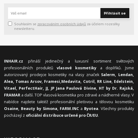
Přihlásit se
Souhlasím se
zpracováním osobních údajů
za účelem rozesílky
newsletteru.
INHAIR.cz
přináší jedinečný a luxusní sortiment světových
profesionálních produktů
vlasové kosmetiky
a doplňků. Jsme
autorizovaný prodejce kosmetiky na vlasy značek
Salerm, Lendan,
Alea, Tomas Arsov, Framesi,
Medavita, Cotril, RR Line, Edelstein,
Vitael,
PerfectHair, JJ, JP Jana Paulová Divine, HT by Dr. Rajská,
FRAMAR
a další. TOP vlasová kosmetika pro zdravé a nádherné vlasy. V
nabídce najdete taktéž profesionální pleťovou a tělovou kosmetiku
Osaine, Beauty by Simona, FARM.INC
a
Byotea
. Všechny produkty
pocházejí z
oficiální distribuce určené pro ČR/EU
.