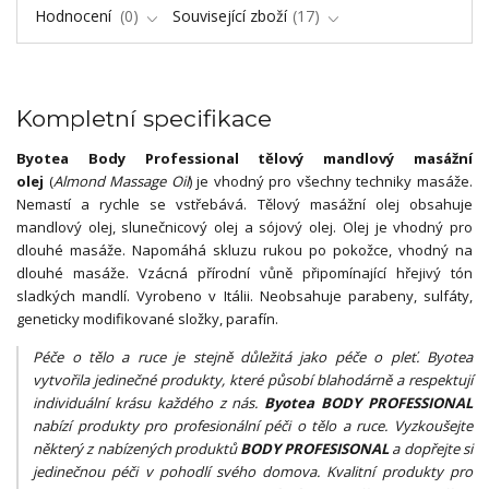
Hodnocení
0
Související zboží
17
Kompletní specifikace
Byotea Body Professional tělový mandlový masážní
olej
(
Almond Massage Oil
) je vhodný pro všechny techniky masáže.
Nemastí a rychle se vstřebává. Tělový masážní olej obsahuje
mandlový olej, slunečnicový olej a sójový olej. Olej je vhodný pro
dlouhé masáže. Napomáhá skluzu rukou po pokožce, vhodný na
dlouhé masáže. Vzácná přírodní vůně připomínající hřejivý tón
sladkých mandlí. Vyrobeno v Itálii. Neobsahuje parabeny, sulfáty,
geneticky modifikované složky, parafín.
Péče o tělo a ruce je stejně důležitá jako péče o pleť. Byotea
vytvořila jedinečné produkty, které působí blahodárně a respektují
individuální krásu každého z nás.
Byotea BODY PROFESSIONAL
nabízí produkty pro profesionální péči o tělo a ruce. Vyzkoušejte
některý z nabízených produktů
BODY PROFESISONAL
a dopřejte si
jedinečnou péči v pohodlí svého domova. Kvalitní produkty pro