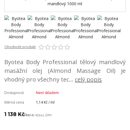
Ohodnotit produkt
Byotea Body Professional tělový mandlový
masážní olej (Almond Massage Oil) je
vhodný pro všechny tec...
celý popis
Dostupnost
Není skladem
Měrná cena
1,14 Kč / ml
1 138 Kč
/
ks
940 Kč
bez DPH