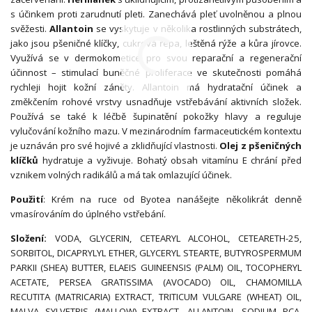
s účinkem proti zarudnutí pleti. Zanechává pleť uvolněnou a plnou
svěžesti.
Allantoin
se vyskytuje v několika rostlinných substrátech,
jako jsou pšeničné klíčky, cukrová řepa, leštěná rýže a kůra jírovce.
Využívá se v dermokometice pro svou reparační a regenerační
účinnost – stimulací buněčné proliferace ve skutečnosti pomáhá
rychleji hojit kožní záněty. Allantoin má hydratační účinek a
změkčením rohové vrstvy usnadňuje vstřebávání aktivních složek.
Používá se také k léčbě šupinatění pokožky hlavy a reguluje
vylučování kožního mazu. V mezinárodním farmaceutickém kontextu
je uznáván pro své hojivé a zklidňující vlastnosti.
Olej z pšeničných
klíčků
hydratuje a vyživuje. Bohatý obsah vitamínu E chrání před
vznikem volných radikálů a má tak omlazující účinek.
Použití
: Krém na ruce od Byotea nanášejte několikrát denně
vmasírováním do úplného vstřebání.
Složení:
VODA, GLYCERIN, CETEARYL ALCOHOL, CETEARETH-25,
SORBITOL, DICAPRYLYL ETHER, GLYCERYL STEARTE, BUTYROSPERMUM
PARKII (SHEA) BUTTER, ELAEIS GUINEENSIS (PALM) OIL, TOCOPHERYL
ACETATE, PERSEA GRATISSIMA (AVOCADO) OIL, CHAMOMILLA
RECUTITA (MATRICARIA) EXTRACT, TRITICUM VULGARE (WHEAT) OIL,
MALVA SYLVETRIS (MALLOW) EXTRACT, ALLANTOIN, SODIUM PCA,