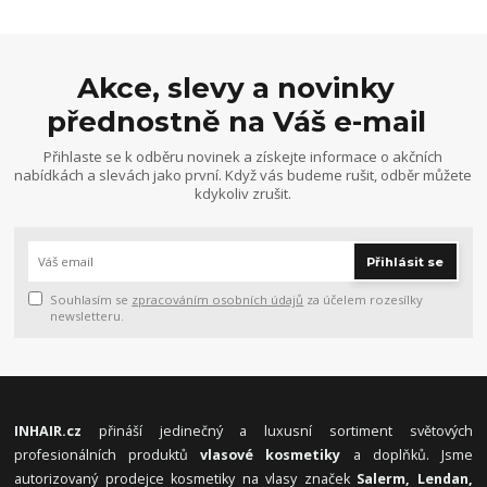
Akce, slevy a novinky
přednostně na Váš e-mail
Přihlaste se k odběru novinek a získejte informace o akčních
nabídkách a slevách jako první. Když vás budeme rušit, odběr můžete
kdykoliv zrušit.
Přihlásit se
Souhlasím se
zpracováním osobních údajů
za účelem rozesílky
newsletteru.
INHAIR.cz
přináší jedinečný a luxusní sortiment světových
profesionálních produktů
vlasové kosmetiky
a doplňků. Jsme
autorizovaný prodejce kosmetiky na vlasy značek
Salerm, Lendan,