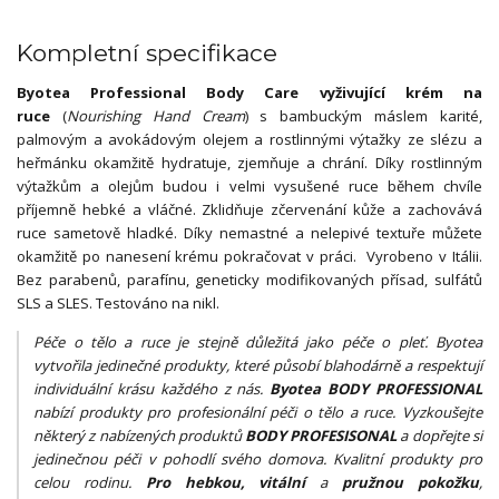
Kompletní specifikace
Byotea Professional Body Care vyživující krém na
ruce
(
Nourishing Hand Cream
) s bambuckým máslem karité,
palmovým a avokádovým olejem a rostlinnými výtažky ze slézu a
heřmánku okamžitě hydratuje, zjemňuje a chrání. Díky rostlinným
výtažkům a olejům budou i velmi vysušené ruce během chvíle
příjemně hebké a vláčné. Zklidňuje zčervenání kůže a zachovává
ruce sametově hladké. Díky nemastné a nelepivé textuře můžete
okamžitě po nanesení krému pokračovat v práci. Vyrobeno v Itálii.
Bez parabenů, parafínu, geneticky modifikovaných přísad, sulfátů
SLS a SLES. Testováno na nikl.
Péče o tělo a ruce je stejně důležitá jako péče o pleť. Byotea
vytvořila jedinečné produkty, které působí blahodárně a respektují
individuální krásu každého z nás.
Byotea BODY PROFESSIONAL
nabízí produkty pro profesionální péči o tělo a ruce. Vyzkoušejte
některý z nabízených produktů
BODY PROFESISONAL
a dopřejte si
jedinečnou péči v pohodlí svého domova. Kvalitní produkty pro
celou rodinu.
Pro hebkou, vitální
a
pružnou pokožku
,