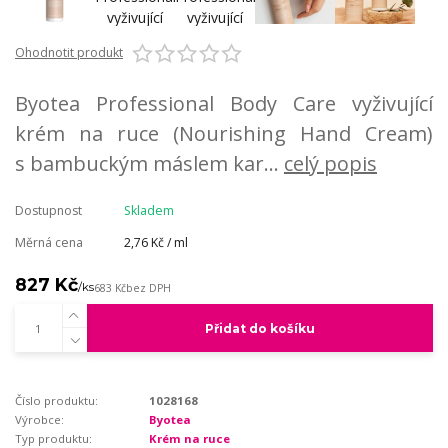
Ohodnotit produkt
Byotea Professional Body Care vyživující
krém na ruce (Nourishing Hand Cream)
s bambuckým máslem kar...
celý popis
Dostupnost
Skladem
Měrná cena
2,76 Kč / ml
827 Kč
/
ks
683 Kč
bez DPH
Přidat do košíku
Číslo produktu:
1028168
Výrobce:
Byotea
Typ produktu:
Krém na ruce