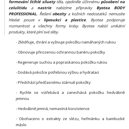
formování štíhlé siluety
těla, ojediněle účinnému
působení na
celulitidu
a
na
strie
nabízíme přípravky
Byotea BODY
PROFESSIONAL.
Řešení
obezity
a kožních nedostatků nemusíte
hledat pouze v
liposukci a plastice
. Byotea podporuje
rozmanitost a všechny formy krásy. Byotea nabízí unikátní
produkty, které plní své sliby.
- Zklidňuje, chrání a vyživuje pokožku namáhaných rukou
- Obnovuje přirozenou ochrannou bariéru pokožky
- Regeneruje suchou a popraskanou pokožku rukou
- Dodává pokožce potřebnou výživu a hydrataci
- Předchází předčasnému stárnutí pokožky
- Rychle se vstřebává a zanechává pokožku hedvábně
jemnou
- Hedvábně jemná, nemastná konzistence
- Obohaceno o extrakty ze slézu, heřmánku a bambucké
máslo