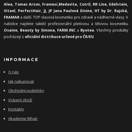
Alea, Tomas Arsov, Framesi,
Medavita, Cotril, RR Line, Edelstein,
Vitael,
PerfectHair, JJ, JP Jana Paulová Divine, HT by Dr. Rajská,
FRAMAR
a další. TOP vlasová kosmetika pro zdravé a nádherné vlasy. V
nabídce najdete taktéž profesionální pleťovou a tělovou kosmetiku
Osaine, Beauty by Simona, FARM.INC
a
Byotea
. Všechny produkty
pocházejí z
oficiální distribuce určené pro ČR/EU
.
INFORMACE
O nás
Jak nakupovat
Obchodní podmínky
Vrácení zboží
Kontakty
Akademie INhair