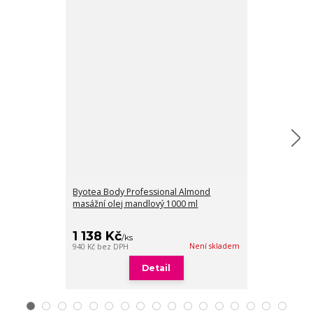
Byotea Body Professional Almond
Byotea Body P
masážní olej mandlový 1000 ml
tělová maska s
1 138 Kč
1 378 Kč
/
ks
/
Není skladem
940 Kč
bez DPH
1 139 Kč
bez DP
Detail