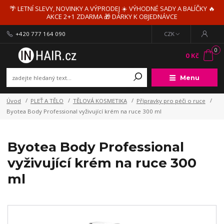
🌴 LETNÍ SLEVY, NOVINKY A VÝPRODEJ ☀️ VÝHODNÉ SADY A BALÍČKY 🔥
AKCE 2+1 ZDARMA 🎁 DÁRKY K OBJEDNÁVCE
+420 777 164 090
CZK
0
0 Kč
Menu
Úvod
PLEŤ A TĚLO
TĚLOVÁ KOSMETIKA
Přípravky pro péči o ruce
Byotea Body Professional vyživující krém na ruce 300 ml
Byotea Body Professional
vyživující krém na ruce 300
ml