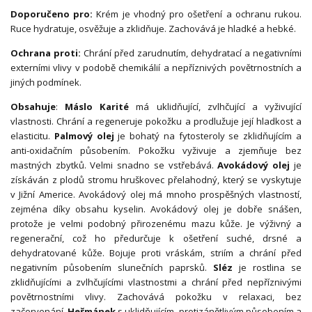
Doporučeno pro:
Krém je vhodný pro ošetření a ochranu rukou.
Ruce hydratuje, osvěžuje a zklidňuje. Zachovává je hladké a hebké.
Ochrana proti:
Chrání před zarudnutím, dehydratací a negativními
externími vlivy v podobě chemikálií a nepříznivých povětrnostních a
jiných podmínek.
Obsahuje
:
Máslo Karité
má uklidňující, zvlhčující a vyživující
vlastnosti. Chrání a regeneruje pokožku a prodlužuje její hladkost a
elasticitu.
Palmový olej
je bohatý na fytosteroly se zklidňujícím a
anti-oxidačním působením. Pokožku vyživuje a zjemňuje bez
mastných zbytků. Velmi snadno se vstřebává.
Avokádový olej
je
získáván z plodů stromu hruškovec přelahodný, který se vyskytuje
v Jižní Americe. Avokádový olej má mnoho prospěšných vlastností,
zejména díky obsahu kyselin. Avokádový olej je dobře snášen,
protože je velmi podobný přirozenému mazu kůže. Je výživný a
regenerační, což ho předurčuje k ošetření suché, drsné a
dehydratované kůže. Bojuje proti vráskám, striím a chrání před
negativním působením slunečních paprsků.
Sléz
je rostlina se
zklidňujícími a zvlhčujícími vlastnostmi a chrání před nepříznivými
povětrnostními vlivy. Zachovává pokožku v relaxaci, bez
začervenání.
Heřmánek
s uklidňujícím, protizánětlivým působením a