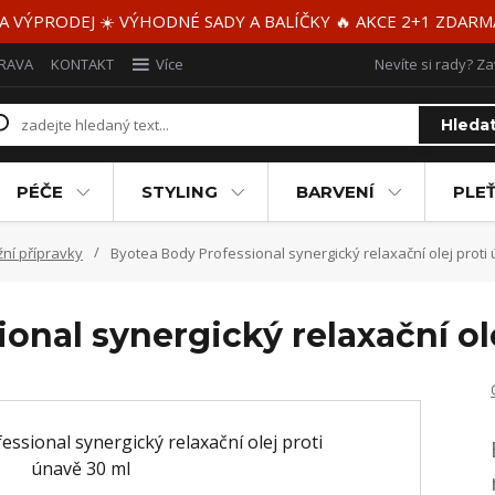
 A VÝPRODEJ ☀️ VÝHODNÉ SADY A BALÍČKY 🔥 AKCE 2+1 ZDAR
RAVA
KONTAKT
Více
Nevíte si rady? Za
Hleda
PÉČE
STYLING
BARVENÍ
PLEŤ
ní přípravky
Byotea Body Professional synergický relaxační olej proti
onal synergický relaxační ol