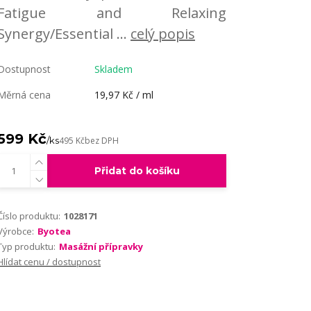
Fatigue and Relaxing
Synergy/Essential ...
celý popis
Dostupnost
Skladem
Měrná cena
19,97 Kč / ml
599 Kč
/
ks
495 Kč
bez DPH
Přidat do košíku
Číslo produktu:
1028171
Výrobce:
Byotea
Typ produktu:
Masážní přípravky
Hlídat cenu / dostupnost