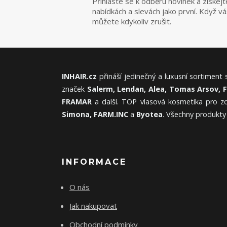
Přihlaste se k odběru novinek a získejt
nabídkách a slevách jako první. Když v
můžete kdykoliv zrušit.
INHAIR.cz
přináší jedinečný a luxusní sortiment
značek
Salerm, Lendan, Alea, Tomas Arsov, 
FRAMAR
a další. TOP vlasová kosmetika pro zd
Simona, FARM.INC
a
Byotea
. Všechny produkty
INFORMACE
O nás
Jak nakupovat
Obchodní podmínky