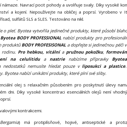
ní námaze. Navrací pocit pohody a uvolňuje svaly. Díky vysoké kon
tví a kojení. Nepoužívejte na obličej a poprsí. Vyrobeno v Itá
ísad, sulfátů SLS a SLES. Testováno na nikl.
éče o pleť. Byotea vytvořila jedinečné produkty, které působí blah
.
Byotea BODY PROFESSIONAL
nabízí produkty pro profesionáln
ch produktů
BODY PROFESISONAL
a dopřejte si jedinečnou péči v
u rodinu.
Pro hebkou, vitální
a
pružnou pokožku
,
formování
ení na celulitidu
a
na
strie
nabízíme přípravky
Byote
 nedostatků nemusíte hledat pouze v
liposukci a plastice
 Byotea nabízí unikátní produkty, které plní své sliby.
ciální olej s relaxačním působením pro poskytnutí úlevy na
čném dni. Díky vysoké koncentraci esenciálních olejů není vhod
oprsí.
svalovými kontrakcemi.
Bergamia
) má protiplísňové, hojivé, antiseptické a protiz