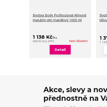
Byotea Body Professional Almond
Byot
masážní olej mandlový 1000 ml
tělo
1 138 Kč
1 
/
ks
Není skladem
940 Kč
bez DPH
1 13
Detail
Akce, slevy a no
přednostně na V