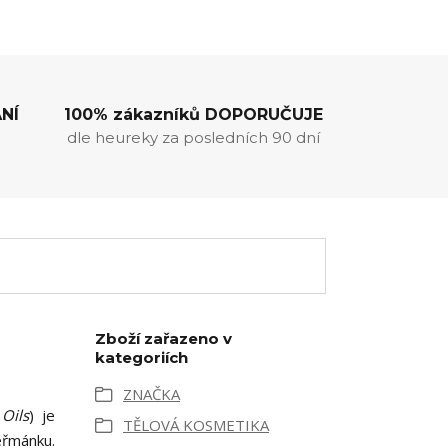
NÍ
100% zákazníků DOPORUČUJE
dle heureky za posledních 90 dní
Zboží zařazeno v
kategoriích
ZNAČKA
 Oils
) je
TĚLOVÁ KOSMETIKA
eřmánku.