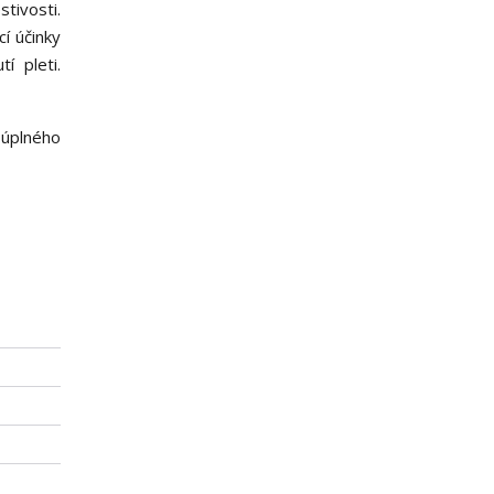
tivosti.
cí účinky
í pleti.
 úplného