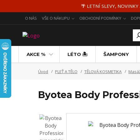
🌴 LETNÍ SLEVY, NOVINKY
O NÁS
VŠE O NÁKUPU
OBCHODNÍ PODMÍNKY
DOP
AKCE %
LÉTO 🏝️
ŠAMPONY
Úvod
PLEŤ A TĚLO
TĚLOVÁ KOSMETIKA
Masáž
Byotea Body Professi