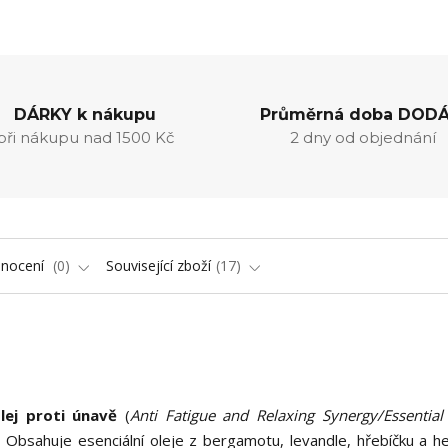
DÁRKY k nákupu
Průměrná doba DODÁ
při nákupu nad 1500 Kč
2 dny od objednání
nocení
0
Související zboží
17
lej proti únavě
(
Anti Fatigue and Relaxing Synergy/Essential
. Obsahuje esenciální oleje z bergamotu, levandle, hřebíčku a h