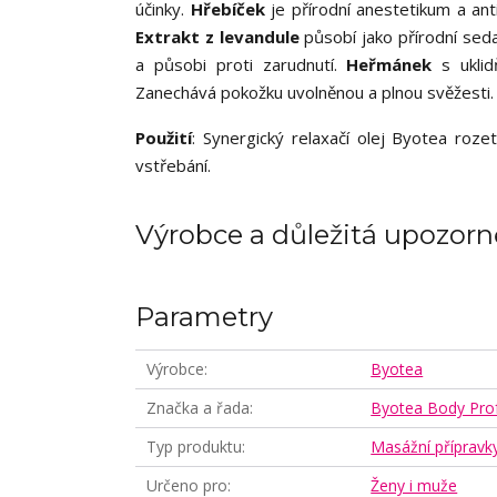
účinky.
Hřebíček
je přírodní anestetikum a anti
Extrakt z levandule
působí jako přírodní sedat
a působi proti zarudnutí.
Heřmánek
s uklid
Zanechává pokožku uvolněnou a plnou svěžesti
Použití
: Synergický relaxačí olej Byotea roze
vstřebání.
Výrobce a důležitá upozorn
Parametry
Výrobce
Byotea
Značka a řada
Byotea Body Prof
Typ produktu
Masážní přípravk
Určeno pro
Ženy i muže