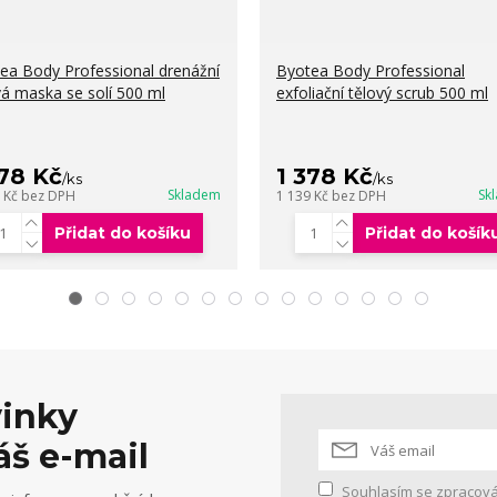
ea Body Professional drenážní
Byotea Body Professional
vá maska se solí 500 ml
exfoliační tělový scrub 500 ml
378 Kč
1 378 Kč
/
ks
/
ks
Skladem
Sk
9 Kč
bez DPH
1 139 Kč
bez DPH
Přidat do košíku
Přidat do košík
vinky
áš e-mail
Souhlasím se
zpracová