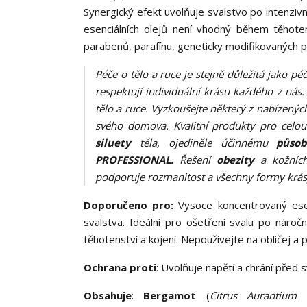
Synergický efekt uvolňuje svalstvo po intenziv
esenciálních olejů není vhodný během těhotens
parabenů, parafínu, geneticky modifikovaných př
Péče o tělo a ruce je stejně důležitá jako p
respektují individuální krásu každého z nás
tělo a ruce. Vyzkoušejte některý z nabízený
svého domova. Kvalitní produkty pro celo
siluety
těla, ojediněle účinnému
působ
PROFESSIONAL.
Řešení
obezity
a kožních
podporuje rozmanitost a všechny formy krásy.
Doporučeno pro:
Vysoce koncentrovaný esen
svalstva. Ideální pro ošetření svalu po náro
těhotenství a kojení. Nepoužívejte na obličej a p
Ochrana proti
: Uvolňuje napětí a chrání před 
Obsahuje
:
Bergamot
(
Citrus Aurantium 