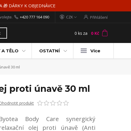
MA 🎁 DÁRKY K OBJEDNÁVCE
volejte.
+420 777 164 090
CZK
Přihlášení
0
ks
za
0 Kč
t
 A TĚLO
OSTATNÍ
Více
 únavě 30 ml
ej proti únavě 30 ml
Ohodnotit produkt
Byotea Body Care synergický
relaxační olej proti únavě (Anti