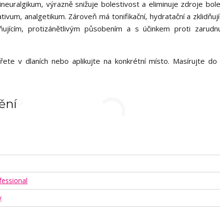
neuralgikum, výrazně snižuje bolestivost a eliminuje zdroje boles
ivum, analgetikum. Zároveň má tonifikační, hydratační a zklidňují
ňujícím, protizánětlivým působením a s účinkem proti zarudnut
.
třete v dlaních nebo aplikujte na konkrétní místo. Masírujte do
ění
essional
y