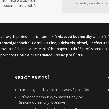
e informace o akčních
rozesílky newsletteru.
ás budeme rušit, odběr
 světových profesionálních produktů
vlasové kosmetiky
a doplňků
Framesi,
Medavita, Cotril, RR Line, Edelstein, Vitael,
PerfectHair
ravé a nádherné vlasy. V nabídce najdete taktéž profesionální p
 pocházejí z
oficiální distribuce určené pro ČR/EU
.
NEJČTENĚJŠÍ
Trichologie a diagnostika vlasové pokožky
Průvodce bambuckých másel Body by
Simona od Simony Krainové