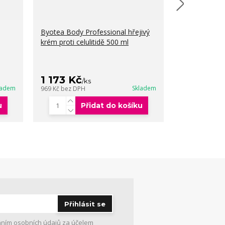
Byotea Body Professional hřejivý
Byotea Body 
krém proti celulitidě 500 ml
intenzivní kré
ml
1 173 Kč
1 173 Kč
/
ks
/
ladem
Skladem
969 Kč
bez DPH
969 Kč
bez DP
u
Přidat do košíku
Přihlásit se
ním osobních údajů
za účelem