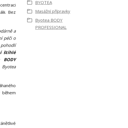
BYOTEA
centraci
Masážní přípravky
lii. Bez
Byotea BODY
PROFESSIONAL
odárně a
í péči o
 pohodlí
 štíhlé
a BODY
. Byotea
máhaného
ný během
ánětlivé