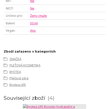
MIT
Ne
MCIT
Ne
Určeno pro
Ženy i muže
Balení
50 ml
Vegan
Ano
Zboží zařazeno v kategoriích
ZNAČKA
PLEŤOVÁ KOSMETIKA
BYOTEA
Pleťová séra
Byotea LIFE
Související zboží
4