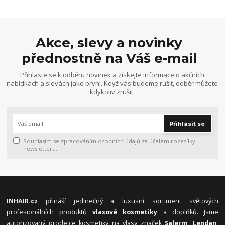
Akce, slevy a novinky
přednostně na Váš e-mail
Přihlaste se k odběru novinek a získejte informace o akčních
nabídkách a slevách jako první. Když vás budeme rušit, odběr můžete
kdykoliv zrušit.
Přihlásit se
Souhlasím se
zpracováním osobních údajů
za účelem rozesílky
newsletteru.
INHAIR.cz
přináší jedinečný a luxusní sortiment světových
profesionálních produktů
vlasové kosmetiky
a doplňků. Jsme
autorizovaný prodejce kosmetiky na vlasy značek
Salerm, Lendan,