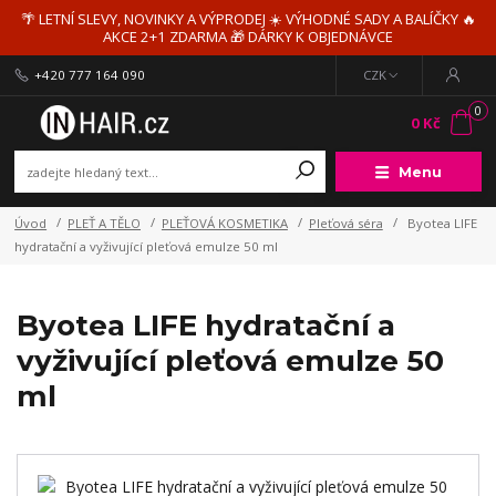
🌴 LETNÍ SLEVY, NOVINKY A VÝPRODEJ ☀️ VÝHODNÉ SADY A BALÍČKY 🔥
AKCE 2+1 ZDARMA 🎁 DÁRKY K OBJEDNÁVCE
+420 777 164 090
CZK
0
0 Kč
Menu
Úvod
PLEŤ A TĚLO
PLEŤOVÁ KOSMETIKA
Pleťová séra
Byotea LIFE
hydratační a vyživující pleťová emulze 50 ml
Byotea LIFE hydratační a
vyživující pleťová emulze 50
ml