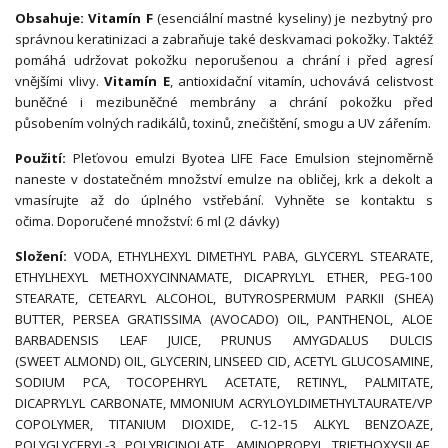
Obsahuje: Vitamín F
(esenciální mastné kyseliny) je nezbytný pro
správnou keratinizaci a zabraňuje také deskvamaci pokožky. Taktéž
pomáhá udržovat pokožku neporušenou a chrání i před agresí
vnějšími vlivy.
Vitamín E
, antioxidační vitamín, uchovává celistvost
buněčné i mezibuněčné membrány a chrání pokožku před
působením volných radikálů, toxinů, znečištění, smogu a UV zářením.
Použití:
Pleťovou emulzi Byotea LIFE Face Emulsion stejnoměrně
naneste v dostatečném množství emulze na obličej, krk a dekolt a
vmasírujte až do úplného vstřebání. Vyhněte se kontaktu s
očima. Doporučené množství: 6 ml (2 dávky)
Složení:
VODA, ETHYLHEXYL DIMETHYL PABA, GLYCERYL STEARATE,
ETHYLHEXYL METHOXYCINNAMATE, DICAPRYLYL ETHER, PEG-100
STEARATE, CETEARYL ALCOHOL, BUTYROSPERMUM PARKII (SHEA)
BUTTER, PERSEA GRATISSIMA (AVOCADO) OIL, PANTHENOL, ALOE
BARBADENSIS LEAF JUICE, PRUNUS AMYGDALUS DULCIS
(SWEET ALMOND) OIL, GLYCERIN, LINSEED CID, ACETYL GLUCOSAMINE,
SODIUM PCA, TOCOPEHRYL ACETATE, RETINYL, PALMITATE,
DICAPRYLYL CARBONATE, MMONIUM ACRYLOYLDIMETHYLTAURATE/VP
COPOLYMER, TITANIUM DIOXIDE, C-12-15 ALKYL BENZOAZE,
POLYGLYCERYL-3 POLYRICINOLATE, AMINOPROPYL TRIETHOXYSILAE,