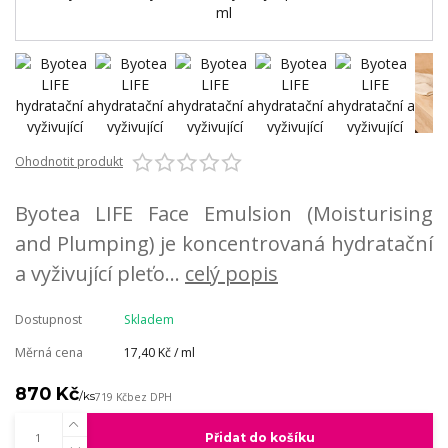
Ohodnotit produkt
Byotea LIFE Face Emulsion (Moisturising
and Plumping) je koncentrovaná hydratační
a vyživující pleťo...
celý popis
Dostupnost
Skladem
Měrná cena
17,40 Kč / ml
870 Kč
/
ks
719 Kč
bez DPH
Přidat do košíku