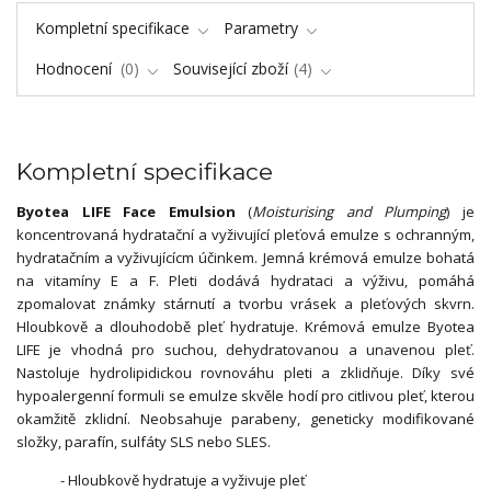
Kompletní specifikace
Parametry
Hodnocení
0
Související zboží
4
Kompletní specifikace
Byotea LIFE Face Emulsion
(
Moisturising and Plumping
) je
koncentrovaná hydratační a vyživující pleťová emulze s ochranným,
hydratačním a vyživujícícm účinkem. Jemná krémová emulze bohatá
na vitamíny E a F. Pleti dodává hydrataci a výživu, pomáhá
zpomalovat známky stárnutí a tvorbu vrásek a pleťových skvrn.
Hloubkově a dlouhodobě pleť hydratuje. Krémová emulze Byotea
LIFE je vhodná pro suchou, dehydratovanou a unavenou pleť.
Nastoluje hydrolipidickou rovnováhu pleti a zklidňuje. Díky své
hypoalergenní formuli se emulze skvěle hodí pro citlivou pleť, kterou
okamžitě zklidní. Neobsahuje parabeny, geneticky modifikované
složky, parafín, sulfáty SLS nebo SLES.
- Hloubkově hydratuje a vyživuje pleť