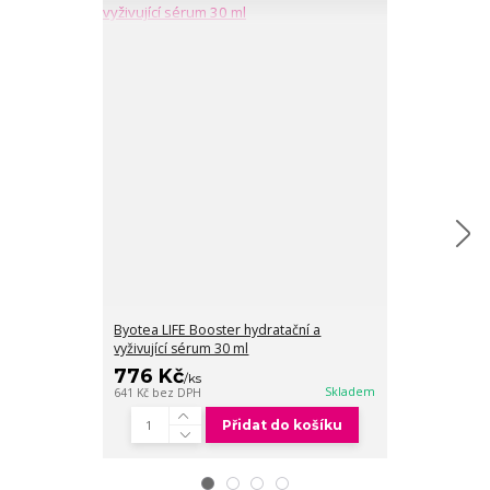
Byotea LIFE Booster hydratační a
Byotea LIFE hyd
vyživující sérum 30 ml
emulze 50 ml
776 Kč
870 Kč
/
ks
/
ks
Skladem
641 Kč
bez DPH
719 Kč
bez DPH
Přidat do košíku