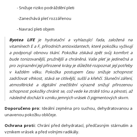
- Snižuje riziko podráždění pleti
-Zanechává pleť rozzářenou
- Navrací pleti objem
Byotea LIFE
je hydratační a vyhlazující řada, založená na
vitamínech E a F, přírodních antioxidantech, které pokožku vyživují
a podporují obnovu tkání. Pokožka získává zpět svůj komfort a
bude tonizovanější, pružnější a chráněná. Vaše pleť je jedinečná a
pro zvýraznění její přirozené krásy je důležité rozpoznat její potřeby
v každém věku. Pokožka postupem času snižuje schopnost
zadržovat vlhkost, stává se citlivější, sušší a křehčí. Sluneční záření,
atmosférické a digitální znečištění výrazně snižují přirozenou
schopnost pokožky chránit se, což vede ke ztrátě tónu a plnosti, až
následně dochází k vzniku jemných vrásek či pigmentových skvrn.
Doporučeno pro:
Ideální zejména pro suchou, dehydratovanou a
unavenou pokožku obličeje.
Ochrana proti:
Chrání před dehydratací, předčasným stárnutím a
vznikem vrásek a před volnými radikály.