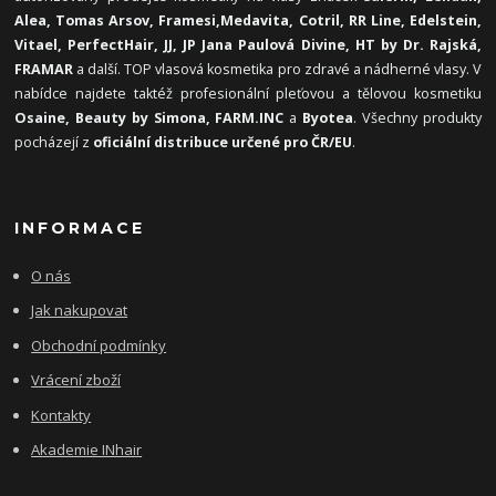
Alea, Tomas Arsov, Framesi,
Medavita, Cotril, RR Line, Edelstein,
Vitael,
PerfectHair, JJ, JP Jana Paulová Divine, HT by Dr. Rajská,
FRAMAR
a další. TOP vlasová kosmetika pro zdravé a nádherné vlasy. V
nabídce najdete taktéž profesionální pleťovou a tělovou kosmetiku
Osaine, Beauty by Simona, FARM.INC
a
Byotea
. Všechny produkty
pocházejí z
oficiální distribuce určené pro ČR/EU
.
INFORMACE
O nás
Jak nakupovat
Obchodní podmínky
Vrácení zboží
Kontakty
Akademie INhair