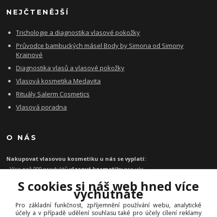
NEJČTENĚJŠÍ
Trichologie a diagnostika vlasové pokožky
Průvodce bambuckých másel Body by Simona od Simony
Krainové
Diagnostika vlasů a vlasové pokožky
Vlasová kosmetika Medavita
Rituály Salerm Cosmetics
Vlasová poradna
O NÁS
Nakupovat vlasovou kosmetiku u nás se vyplatí:
- Více než 999 produktů
vlasové kosmetiky
pro vás
- Certifikát
Ověřeno zákazníky
za kvalitu a rychlost
S cookies si náš web hned více
- Garance originality profesionální
vlasové kosmetiky
vychutnáte
- Při objednávce zboží nad 1199 Kč
poštovné zdarma
Pro základní funkčnost, zpříjemnění používání webu, analytické
-
Expresní doručení
kosmetiky na vlasy do 1 - 2 dnů
účely a v případě udělení souhlasu také pro účely cílení reklamy