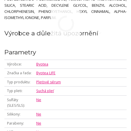
SILICA, STEARIC ACID, DECYLENE GLYCOL, BENZYL ALCOHOL,
CHLORPHENESIN, PHENOXYETHANOL, HEXYL CINNAMAL, ALPHA-
ISOMETHYL IONONE, PARFUM.
Výrobce a důležitá upozornění
Parametry
Výrobce
Byotea
Značka a řada
Byotea LIFE
Typ produktu
Pleťové sérum
Typ pleti
Suchá pleť
Sulfáty
Ne
(SLES/SLS)
Silikony
Ne
Parabeny
Ne