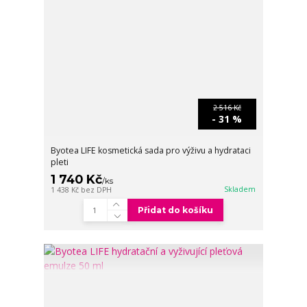
2 516 Kč
- 31 %
Byotea LIFE kosmetická sada pro výživu a hydrataci
pleti
1 740 Kč
/
ks
Skladem
1 438 Kč
bez DPH
Přidat do košíku