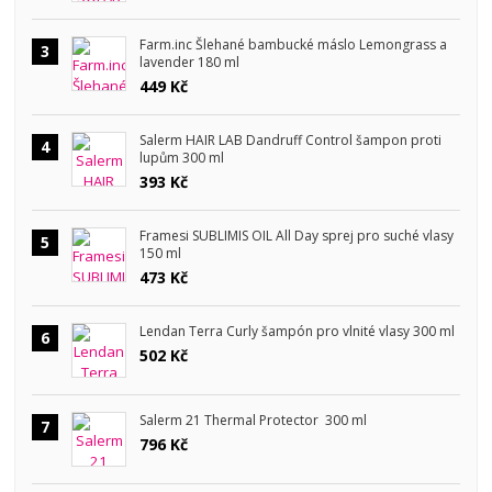
Farm.inc Šlehané bambucké máslo Lemongrass a
3
lavender 180 ml
449 Kč
Salerm HAIR LAB Dandruff Control šampon proti
4
lupům 300 ml
393 Kč
Framesi SUBLIMIS OIL All Day sprej pro suché vlasy
5
150 ml
473 Kč
Lendan Terra Curly šampón pro vlnité vlasy 300 ml
6
502 Kč
Salerm 21 Thermal Protector 300 ml
7
796 Kč