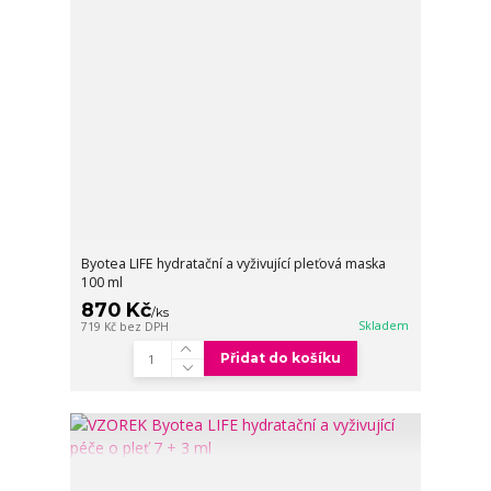
Byotea LIFE hydratační a vyživující pleťová maska
100 ml
870 Kč
/
ks
Skladem
719 Kč
bez DPH
Přidat do košíku