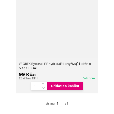
VZOREK Byotea LIFE hydratační a vyživující péče o
pleť 7 + 3 ml
99 Kč
/
ks
Skladem
82 Kč
bez DPH
Přidat do košíku
strana
z 1