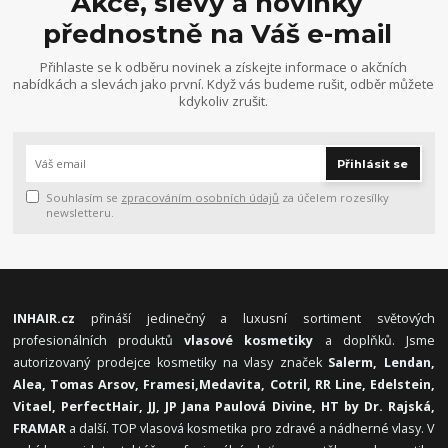
Akce, slevy a novinky
přednostně na Váš e-mail
Přihlaste se k odběru novinek a získejte informace o akčních
nabídkách a slevách jako první. Když vás budeme rušit, odběr můžete
kdykoliv zrušit.
Přihlásit se
Souhlasím se
zpracováním osobních údajů
za účelem rozesílky
newsletteru.
INHAIR.cz
přináší jedinečný a luxusní sortiment světových
profesionálních produktů
vlasové kosmetiky
a doplňků. Jsme
autorizovaný prodejce kosmetiky na vlasy značek
Salerm, Lendan,
Alea, Tomas Arsov, Framesi,
Medavita, Cotril, RR Line, Edelstein,
Vitael,
PerfectHair, JJ, JP Jana Paulová Divine, HT by Dr. Rajská,
FRAMAR
a další. TOP vlasová kosmetika pro zdravé a nádherné vlasy. V