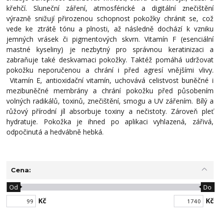
křehčí. Sluneční záření, atmosférické a digitální znečištění
výrazně snižují přirozenou schopnost pokožky chránit se, což
vede ke ztrátě tónu a plnosti, až následně dochází k vzniku
jemných vrásek či pigmentových skvrn. Vitamín F (esenciální
mastné kyseliny) je nezbytný pro správnou keratinizaci a
zabraňuje také deskvamaci pokožky. Taktéž pomáhá udržovat
pokožku neporučenou a chrání i před agresí vnějšími vlivy.
Vitamín E, antioxidační vitamín, uchovává celistvost buněčné i
mezibuněčné membrány a chrání pokožku před působením
volných radikálů, toxinů, znečištění, smogu a UV zářením. Bílý a
růžový přírodní jíl absorbuje toxiny a nečistoty. Zároveň pleť
hydratuje. Pokožka je ihned po aplikaci vyhlazená, zářivá,
odpočinutá a hedvábně hebká.
Cena:
Od
Do
Kč
Kč