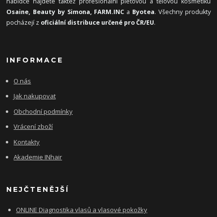
nabídce najdete taktéž profesionální pleťovou a tělovou kosmetiku
Osaine, Beauty by Simona, FARM.INC
a
Byotea
. Všechny produkty
pocházejí z
oficiální distribuce určené pro ČR/EU
.
INFORMACE
O nás
Jak nakupovat
Obchodní podmínky
Vrácení zboží
Kontakty
Akademie INhair
NEJČTENĚJŠÍ
ONLINE Diagnostika vlasů a vlasové pokožky