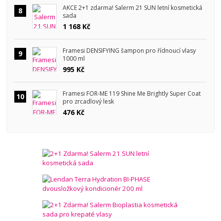
AKCE 2+1 zdarma! Salerm 21 SUN letní kosmetická
8
sada
1 168 Kč
Framesi DENSIFYING šampon pro řídnoucí vlasy
9
1000 ml
995 Kč
Framesi FOR-ME 119 Shine Me Brightly Super Coat
10
pro zrcadlový lesk
476 Kč