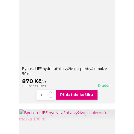
Byotea LIFE hydratační a vyživující pleťová emulze
50 ml
870 Kč
/
ks
Skladem
719 Kč
bez DPH
Přidat do košíku