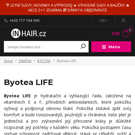
🌴 LETNÍ SLEVY, NOVINKY A VÝPRODEJ ☀️ VÝHODNÉ SADY A BALÍČKY 🔥
AKCE 2+1 ZDARMA 🎁 DÁRKY K OBJEDNÁVCE
+420 777 164 090
CZK
0
0 Kč
Menu
Úvod
ZNAČKA
BYOTEA
Byotea LIFE
Byotea LIFE
Byotea LIFE
je hydratační a vyhlazující řada, založená na
vitamínech E a F, přírodních antioxidantech, které pokožku
vyživují a podporují obnovu tkání. Pokožka získává zpět svůj
komfort a bude tonizovanější, pružnější a chráněná. Vaše pleť je
jedinečná a pro zvýraznění její přirozené krásy je důležité
rozpoznat její potřeby v každém věku. Pokožka postupem času
snižuje schopnost zadržovat vlhkost, stává se citlivější, sušší a