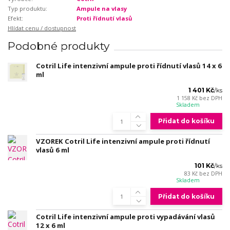
Typ produktu:
Ampule na vlasy
Efekt:
Proti řídnutí vlasů
Hlídat cenu / dostupnost
Podobné produkty
Cotril Life intenzivní ampule proti řídnutí vlasů 14 x 6
ml
1 401 Kč
/
ks
1 158 Kč
bez DPH
Skladem
Přidat do košíku
VZOREK Cotril Life intenzivní ampule proti řídnutí
vlasů 6 ml
101 Kč
/
ks
83 Kč
bez DPH
Skladem
Přidat do košíku
Cotril Life intenzivní ampule proti vypadávání vlasů
12 x 6 ml