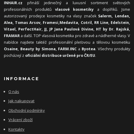
INHAIR.cz
přináší jedinečný a luxusní sortiment světových
profesionálních produktů
vlasové kosmetiky
a doplňků. Jsme
autorizovaný prodejce kosmetiky na vlasy značek
Salerm, Lendan,
Alea, Tomas Arsov, Framesi,
Medavita, Cotril, RR Line, Edelstein,
Vitael,
PerfectHair, JJ, JP Jana Paulová Divine, HT by Dr. Rajská,
FRAMAR
a další. TOP vlasová kosmetika pro zdravé a nádherné vlasy. V
nabídce najdete taktéž profesionální pleťovou a tělovou kosmetiku
Osaine, Beauty by Simona, FARM.INC
a
Byotea
. Všechny produkty
pocházejí z
oficiální distribuce určené pro ČR/EU
.
INFORMACE
O nás
Jak nakupovat
Obchodní podmínky
Vrácení zboží
Kontakty