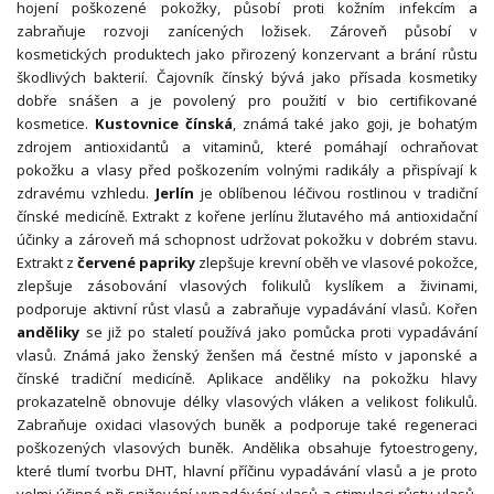
hojení poškozené pokožky, působí proti kožním infekcím a
zabraňuje rozvoji zanícených ložisek. Zároveň působí v
kosmetických produktech jako přirozený konzervant a brání růstu
škodlivých bakterií. Čajovník čínský bývá jako přísada kosmetiky
dobře snášen a je povolený pro použití v bio certifikované
kosmetice.
Kustovnice čínská
, známá také jako goji, je bohatým
zdrojem antioxidantů a vitaminů, které pomáhají ochraňovat
pokožku a vlasy před poškozením volnými radikály a přispívají k
zdravému vzhledu.
Jerlín
je oblíbenou léčivou rostlinou v tradiční
čínské medicíně. Extrakt z kořene jerlínu žlutavého má antioxidační
účinky a zároveň má schopnost udržovat pokožku v dobrém stavu.
Extrakt z
červené papriky
zlepšuje krevní oběh ve vlasové pokožce,
zlepšuje zásobování vlasových folikulů kyslíkem a živinami,
podporuje aktivní růst vlasů a zabraňuje vypadávání vlasů. Kořen
anděliky
se již po staletí používá jako pomůcka proti vypadávání
vlasů. Známá jako ženský ženšen má čestné místo v japonské a
čínské tradiční medicíně. Aplikace anděliky na pokožku hlavy
prokazatelně obnovuje délky vlasových vláken a velikost folikulů.
Zabraňuje oxidaci vlasových buněk a podporuje také regeneraci
poškozených vlasových buněk. Andělika obsahuje fytoestrogeny,
které tlumí tvorbu DHT, hlavní příčinu vypadávání vlasů a je proto