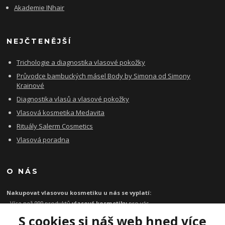
Akademie INhair
NEJČTENĚJŠÍ
Trichologie a diagnostika vlasové pokožky
Průvodce bambuckých másel Body by Simona od Simony
Krainové
Diagnostika vlasů a vlasové pokožky
Vlasová kosmetika Medavita
Rituály Salerm Cosmetics
Vlasová poradna
O NÁS
Nakupovat vlasovou kosmetiku u nás se vyplatí:
- Více než 999 produktů
vlasové kosmetiky
pro vás
- Certifikát
Ověřeno zákazníky
za kvalitu a rychlost
S cookies si náš web hned více
- Garance originality profesionální
vlasové kosmetiky