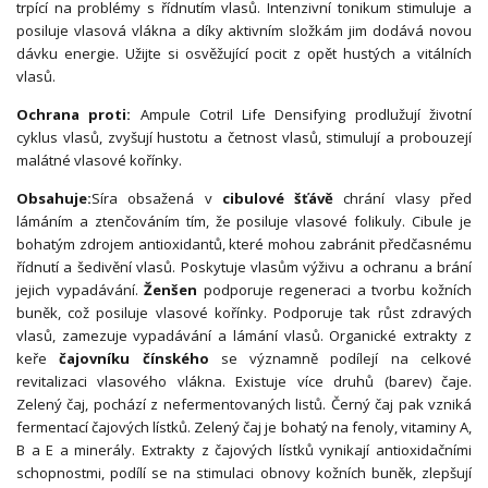
trpící na problémy s řídnutím vlasů. Intenzivní tonikum stimuluje a
posiluje vlasová vlákna a díky aktivním složkám jim dodává novou
dávku energie. Užijte si osvěžující pocit z opět hustých a vitálních
vlasů.
Ochrana proti:
Ampule Cotril Life
Densifying
prodlužují životní
cyklus vlasů, zvyšují hustotu a četnost vlasů, stimulují a probouzejí
malátné vlasové kořínky.
Obsahuje:
Síra obsažená v
cibulové šťávě
chrání vlasy před
lámáním a ztenčováním tím, že posiluje vlasové folikuly. Cibule je
bohatým zdrojem antioxidantů, které mohou zabránit předčasnému
řídnutí a šedivění vlasů. Poskytuje vlasům výživu a ochranu a brání
jejich vypadávání.
Ženšen
podporuje regeneraci a tvorbu kožních
buněk, což posiluje vlasové kořínky. Podporuje tak růst zdravých
vlasů, zamezuje vypadávání a lámání vlasů. Organické extrakty z
keře
čajovníku čínského
se významně podílejí na celkové
revitalizaci vlasového vlákna. Existuje více druhů (barev) čaje.
Zelený čaj, pochází z nefermentovaných listů. Černý čaj pak vzniká
fermentací čajových lístků. Zelený čaj je bohatý na fenoly, vitaminy A,
B a E a minerály. Extrakty z čajových lístků vynikají antioxidačními
schopnostmi, podílí se na stimulaci obnovy kožních buněk, zlepšují