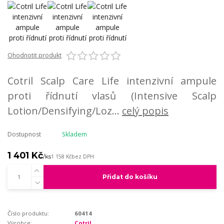
Ohodnotit produkt
Cotril Scalp Care Life intenzivní ampule
proti řídnutí vlasů (Intensive Scalp
Lotion/Densifying/Loz...
celý popis
Dostupnost
Skladem
1 401 Kč
/
ks
1 158 Kč
bez DPH
Přidat do košíku
Číslo produktu:
60414
Výrobce:
Cotril