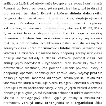
snížit podráždění, což někdy může být spojeno s vypadáváním vlasů.
Pomáhá udržovat rovnováhu pH na pokožce hlavy, což je důležité
pro zdravý růst vlasů. Extrakt z kořene
děhelu dahurského
(angelica dahurica) aktivuje mikrocirkulaci krve, zlepšuje výměnné
procesy. Obsahuje kyselinu ferulovou, mastné kyseliny,
askorbovou, listovou nebo pantohenovou, vitamíny A, B1, B2, B12 a
E, minerální látky a stopové prvky. Éterické oleje a kyseliny
obsažené v tinktuře
borovice
dobře stimulují a vyživují vlasové
folikuly, a tím pomáhají hloubkovému čištění a růstu krásných a
zdravých vlasů. Kořen
morušovníku bílého
obsahuje flavonoidy,
vitamin C a minerály. Obsažené látky podporují zdravý růst vlasů,
posilují vlasové folikuly a zlepšují celkovou pevnost vlasů, což
snižuje jejich náchylnost k vypadávání. Morušovník bílý také má
protizánětlivé vlastnosti, což pomáhá uklidnit pokožku hlavy a
podporuje optimální podmínky pro zdravé vlasy.
Sojový protein
obsahuje vysoké množství důležitých aminokyselin. Revitalizuje
vlasovou strukturu a stimuluje tvorbu kolagenu, elastinu a keratinu.
Zaceluje i velmi poškozené vlasy. Zlepšuje jejich vzhled a texturu,
obnovuje je a vyživuje. Má výbornou schopnost udržet dostatečnou
vlhkost a anti-agingový efekt, vyplňuje trhliny a minimalizuje
nerovnosti.
Vanillyl Butyl Ether
jedná se o
organickou
látku,