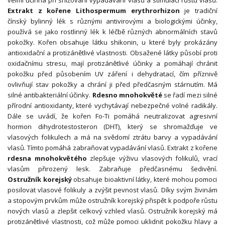
velmi účinná při snižování vypadávání vlasů a stimulaci růstu vlasů.
Extrakt z kořene Lithospermum erythrorhizon
je tradiční
čínský bylinný lék s různými antivirovými a biologickými účinky,
používá se jako rostlinný lék k léčbě různých abnormálních stavů
pokožky. Kořen obsahuje látku shikonin, u které byly prokázány
antioxidační a protizánětlivé vlastnosti. Obsažené látky působí proti
oxidačnímu stresu, mají protizánětlivé účinky a pomáhají chránit
pokožku před působením UV záření i dehydratací, čím příznivě
ovlivňují stav pokožky a chrání ji před předčasným stárnutím. Má
silné antibakteriální účinky.
Rdesno mnohokvěté
se řadí mezi silné
přírodní antioxidanty, které vychytávají nebezpečné volné radikály.
Dále se uvádí, že kořen Fo-Ti pomáhá neutralizovat agresivní
hormon dihydrotestosteron (DHT), který se shromažďuje ve
vlasových folikulech a má na svědomí ztrátu barvy a vypadávání
vlasů. Tímto pomáhá zabraňovat vypadávání vlasů. Extrakt z kořene
rdesna mnohokvětého
zlepšuje výživu vlasových folikulů, vrací
vlasům přirozený lesk. Zabraňuje předčasnému šedivění.
Ostružník korejský
obsahuje bioaktivní látky, které mohou pomoci
posilovat vlasové folikuly a zvýšit pevnost vlasů. Díky svým živinám
a stopovým prvkům může ostružník korejský přispět k podpoře růstu
nových vlasů a zlepšit celkový vzhled vlasů. Ostružník korejský má
protizánětlivé vlastnosti, což může pomoci uklidnit pokožku hlavy a