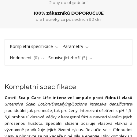
2 dny od objednání
100% zákazníků DOPORUČUJE
dle heureky za posledních 90 dní
Kompletní specifikace
Parametry
Hodnocení
0
Související zboží
5
Kompletní specifikace
Cotril Scalp Care Life intenzivní ampule proti řídnutí vlasů
(
Intensive Scalp Lotion/Densifying/Lozione intensiva densificante
)
jsou ideální jak pro muže, tak pro ženy. Intenzivní ošetření s pH 4,5-
5,0 probouzí vlasové váčky v katagenní fázi a navrací vlasům jejich
přirozenou hustotu. Speciální složení posiluje vlasová vlákna a
významně prodlužuje jejich životní cyklus. Rozlučte se s řídnoucími
vlasy a připravte se na kadeře plné síly a energie. Díky komplexu z