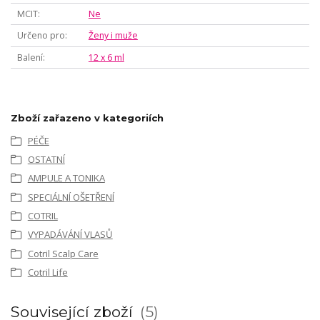
MCIT
Ne
Určeno pro
Ženy i muže
Balení
12 x 6 ml
Zboží zařazeno v kategoriích
PÉČE
OSTATNÍ
AMPULE A TONIKA
SPECIÁLNÍ OŠETŘENÍ
COTRIL
VYPADÁVÁNÍ VLASŮ
Cotril Scalp Care
Cotril Life
Související zboží
5