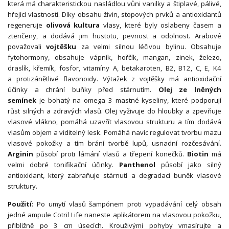
která má charakteristickou nasládlou vůni vanilky a štiplavé, pálivé,
hřející vlastnosti. Díky obsahu živin, stopových prvků a antioxidantů
regeneruje
olivová kultura
vlasy, které byly oslabeny časem a
ztenčeny, a dodává jim hustotu, pevnost a odolnost. Arabové
považovali
vojtěšku
za velmi silnou léčivou bylinu. Obsahuje
fytohormony, obsahuje vápník, hořčík, mangan, zinek, železo,
draslík, křemík, fosfor, vitamíny A, betakaroten, B2, B12, C, E, K4
a protizánětlivé flavonoidy. Výtažek z vojtěšky má antioxidační
účinky a chrání buňky před stárnutím.
Olej ze lněných
semínek
je
bohatý na omega 3 mastné kyseliny, které podporují
růst silných a zdravých vlasů. Olej vyživuje do hloubky a zpevňuje
vlasové vlákno, pomáhá uzavřít vlasovou strukturu a tím dodává
vlasům objem a viditelný lesk. Pomáhá navíc regulovat tvorbu mazu
vlasové pokožky a tím brání tvorbě lupů, usnadní rozčesávání.
Arginin
působí proti lámání vlasů a třepení konečků.
Biotin
má
velmi dobré tonifikační účinky.
Panthenol
působí jako silný
antioxidant, který zabraňuje stárnutí a degradaci buněk vlasové
struktury.
Použití
: Po umytí vlasů šampónem proti vypadávání celý obsah
jedné ampule Cotril Life naneste aplikátorem na vlasovou pokožku,
přibližně po 3 cm úsecích. Krouživými pohyby vmasírujte a