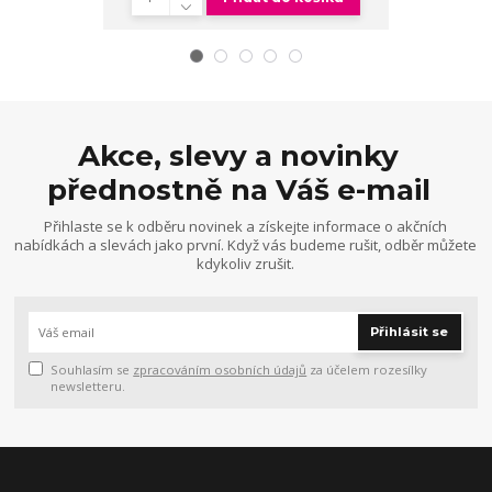
Akce, slevy a novinky
přednostně na Váš e-mail
Přihlaste se k odběru novinek a získejte informace o akčních
nabídkách a slevách jako první. Když vás budeme rušit, odběr můžete
kdykoliv zrušit.
Přihlásit se
Souhlasím se
zpracováním osobních údajů
za účelem rozesílky
newsletteru.