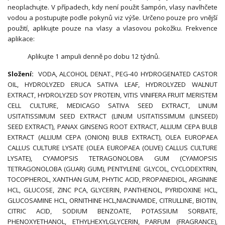
neoplachujte. V případech, kdy není použit šampón, vlasy navlhčete
vodou a postupujte podle pokynů viz výše. Určeno pouze pro vnější
použití, aplikujte pouze na vlasy a vlasovou pokožku. Frekvence
aplikace:
Aplikujte 1 ampuli denně po dobu 12 týdnů.
Složení:
VODA, ALCOHOL DENAT., PEG-40 HYDROGENATED CASTOR
OIL, HYDROLYZED ERUCA SATIVA LEAF, HYDROLYZED WALNUT
EXTRACT, HYDROLYZED SOY PROTEIN, VITIS VINIFERA FRUIT MERISTEM
CELL CULTURE, MEDICAGO SATIVA SEED EXTRACT, LINUM
USITATISSIMUM SEED EXTRACT (LINUM USITATISSIMUM (LINSEED)
SEED EXTRACT), PANAX GINSENG ROOT EXTRACT, ALLIUM CEPA BULB
EXTRACT (ALLIUM CEPA (ONION) BULB EXTRACT), OLEA EUROPAEA
CALLUS CULTURE LYSATE (OLEA EUROPAEA (OLIVE) CALLUS CULTURE
LYSATE), CYAMOPSIS TETRAGONOLOBA GUM (CYAMOPSIS
TETRAGONOLOBA (GUAR) GUM), PENTYLENE GLYCOL, CYCLODEXTRIN,
TOCOPHEROL, XANTHAN GUM, PHYTIC ACID, PROPANEDIOL, ARGININE
HCL, GLUCOSE, ZINC PCA, GLYCERIN, PANTHENOL, PYRIDOXINE HCL,
GLUCOSAMINE HCL, ORNITHINE HCL,NIACINAMIDE, CITRULLINE, BIOTIN,
CITRIC ACID, SODIUM BENZOATE, POTASSIUM SORBATE,
PHENOXYETHANOL, ETHYLHEXYLGLYCERIN, PARFUM (FRAGRANCE),