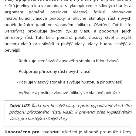
klíčků jeteliny a lnu v kombinaci s fykomplexem rostlinných buněk a
argininem pomáhá posilovat vlasový folikul, obnovovat
mikrocirkulaci vlasové pokožky a aktivně stimuluje růst nových
buněk kožních papil ve vlasovém folikulu.
Ošetření Cotril Life
Densifying prodlužuje životní cyklus vlasu a podporuje jejich
přirozený růst.
Tato kúra pomáhá posílit vlasový stvol a zvýšit
hustotu vlasů pro silnější a plnější vlasy.
Vlasy budou silnější a
pevnější.
- Redukuje ztenčování vlasového stonku a řídnutí vlasů
- Podporuje přirozený růst nových vlasů
- Posiluje vlasový stonek a zvyšuje hustotu a plnost vlasů
- Vyživuje a posiluje vlasové folikuly ve vlasové pokožce
Cotril LIFE
. Řada pro hustější vlasy a proti vypadávání vlasů. Pro
podporu přirozeného růstu vlasů, k prevenci před vypadáváním
vlasů, pro hustější a silnější vlasy.
Doporučeno pro:
Intenzivní ošetření je vhodné pro muže i ženy