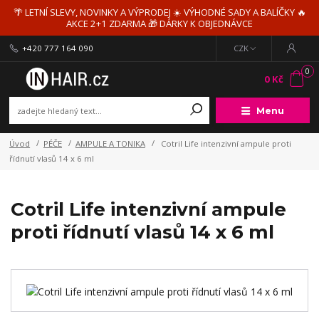
🌴 LETNÍ SLEVY, NOVINKY A VÝPRODEJ ☀️ VÝHODNÉ SADY A BALÍČKY 🔥
AKCE 2+1 ZDARMA 🎁 DÁRKY K OBJEDNÁVCE
+420 777 164 090
CZK
0
0 Kč
Menu
Úvod
PÉČE
AMPULE A TONIKA
Cotril Life intenzivní ampule proti
řídnutí vlasů 14 x 6 ml
Cotril Life intenzivní ampule
proti řídnutí vlasů 14 x 6 ml