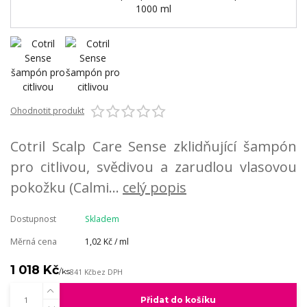
Ohodnotit produkt
Cotril Scalp Care Sense zklidňující šampón
pro citlivou, svědivou a zarudlou vlasovou
pokožku (Calmi...
celý popis
Dostupnost
Skladem
Měrná cena
1,02 Kč / ml
1 018 Kč
/
ks
841 Kč
bez DPH
Přidat do košíku