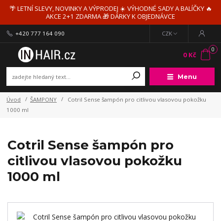
🌴 LETNÍ SLEVY, NOVINKY A VÝPRODEJ ☀️ VÝHODNÉ SADY A BALÍČKY 🔥
AKCE 2+1 ZDARMA 🎁 DÁRKY K OBJEDNÁVCE
+420 777 164 090
CZK
0
0 Kč
Menu
Úvod
ŠAMPONY
Cotril Sense šampón pro citlivou vlasovou pokožku
1000 ml
Cotril Sense šampón pro
citlivou vlasovou pokožku
1000 ml