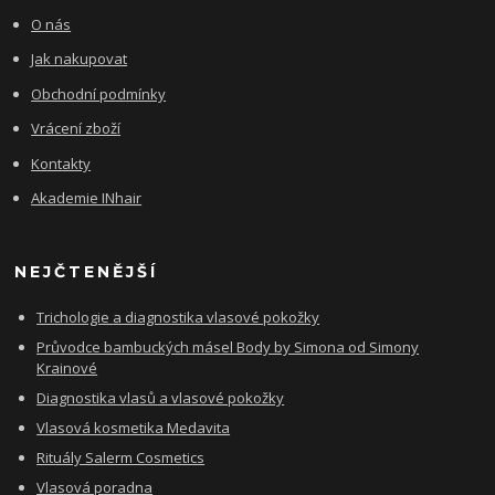
O nás
Jak nakupovat
Obchodní podmínky
Vrácení zboží
Kontakty
Akademie INhair
NEJČTENĚJŠÍ
Trichologie a diagnostika vlasové pokožky
Průvodce bambuckých másel Body by Simona od Simony
Krainové
Diagnostika vlasů a vlasové pokožky
Vlasová kosmetika Medavita
Rituály Salerm Cosmetics
Vlasová poradna