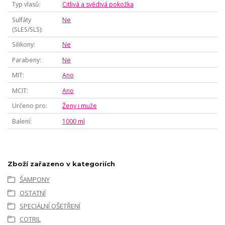
Typ vlasů
Citlivá a svědivá pokožka
Sulfáty
Ne
(SLES/SLS)
Silikony
Ne
Parabeny
Ne
MIT
Ano
MCIT
Ano
Určeno pro
Ženy i muže
Balení
1000 ml
Zboží zařazeno v kategoriích
ŠAMPONY
OSTATNÍ
SPECIÁLNÍ OŠETŘENÍ
COTRIL