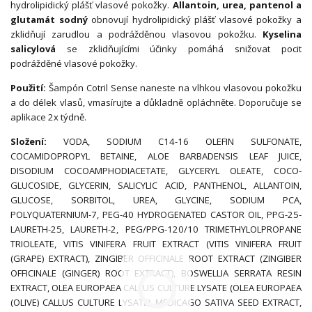
hydrolipidický plášť vlasové pokožky.
Allantoin, urea, pantenol a
glutamát sodný
obnovují hydrolipidický plášť vlasové pokožky a
zklidňují zarudlou a podrážděnou vlasovou pokožku.
Kyselina
salicylová
se zklidňujícími účinky pomáhá snižovat pocit
podrážděné vlasové pokožky.
Použití:
Šampón Cotril Sense naneste na vlhkou vlasovou pokožku
a do délek vlasů, vmasírujte a důkladně opláchněte. Doporučuje se
aplikace 2x týdně.
Složení:
VODA, SODIUM C14-16 OLEFIN SULFONATE,
COCAMIDOPROPYL BETAINE, ALOE BARBADENSIS LEAF JUICE,
DISODIUM COCOAMPHODIACETATE, GLYCERYL OLEATE, COCO-
GLUCOSIDE, GLYCERIN, SALICYLIC ACID, PANTHENOL, ALLANTOIN,
GLUCOSE, SORBITOL, UREA, GLYCINE, SODIUM PCA,
POLYQUATERNIUM-7, PEG-40 HYDROGENATED CASTOR OIL, PPG-25-
LAURETH-25, LAURETH-2, PEG/PPG-120/10 TRIMETHYLOLPROPANE
TRIOLEATE, VITIS VINIFERA FRUIT EXTRACT (VITIS VINIFERA FRUIT
(GRAPE) EXTRACT), ZINGIBER OFFICINALE ROOT EXTRACT (ZINGIBER
OFFICINALE (GINGER) ROOT EXTRACT), BOSWELLIA SERRATA RESIN
EXTRACT, OLEA EUROPAEA CALLUS CULTURE LYSATE (OLEA EUROPAEA
(OLIVE) CALLUS CULTURE LYSATE), MEDICAGO SATIVA SEED EXTRACT,