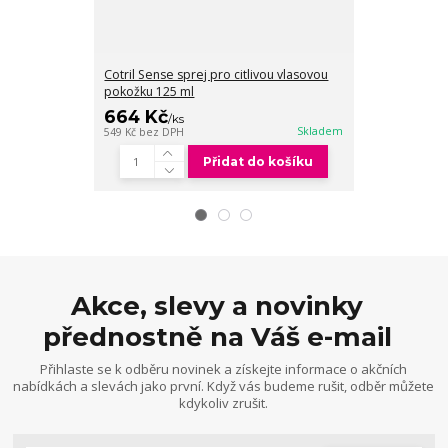
Cotril Sense sprej pro citlivou vlasovou
Cotril Sense š
pokožku 125 ml
vlasovou poko
664 Kč
456 Kč
/
ks
/
ks
Skladem
549 Kč
bez DPH
377 Kč
bez DPH
Přidat do košíku
Akce, slevy a novinky
přednostně na Váš e-mail
Přihlaste se k odběru novinek a získejte informace o akčních
nabídkách a slevách jako první. Když vás budeme rušit, odběr můžete
kdykoliv zrušit.