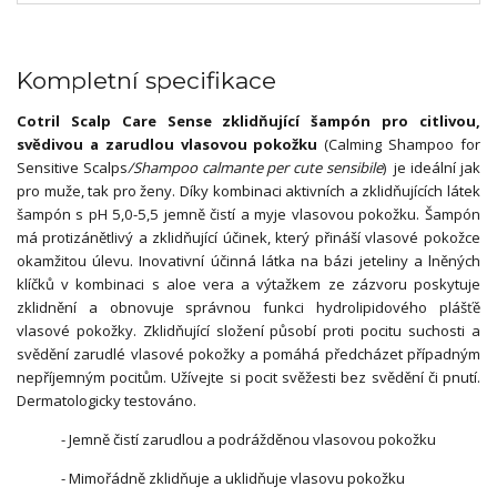
Kompletní specifikace
Cotril Scalp Care Sense zklidňující šampón pro citlivou,
svědivou a zarudlou vlasovou pokožku
(Calming Shampoo for
Sensitive Scalps
/Shampoo calmante per cute sensibile
)
je ideální jak
pro muže, tak pro ženy. Díky kombinaci aktivních a zklidňujících látek
šampón s pH 5,0-5,5 jemně čistí a myje vlasovou pokožku. Šampón
má protizánětlivý a zklidňující účinek, který přináší vlasové pokožce
okamžitou úlevu. Inovativní účinná látka na bázi jeteliny a lněných
klíčků v kombinaci s aloe vera a výtažkem ze zázvoru poskytuje
zklidnění a obnovuje správnou funkci hydrolipidového plášťě
vlasové pokožky. Zklidňující složení působí proti pocitu suchosti a
svědění zarudlé vlasové pokožky a pomáhá předcházet případným
nepříjemným pocitům. Užívejte si pocit svěžesti bez svědění či pnutí.
Dermatologicky testováno.
-
Jemně čistí zarudlou a podrážděnou vlasovou pokožku
- Mimořádně zklidňuje a uklidňuje vlasovu pokožku