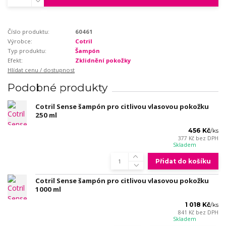
Číslo produktu:
60461
Výrobce:
Cotril
Typ produktu:
Šampón
Efekt:
Zklidnění pokožky
Hlídat cenu / dostupnost
Podobné produkty
Cotril Sense šampón pro citlivou vlasovou pokožku
250 ml
456 Kč
/
ks
377 Kč
bez DPH
Skladem
Přidat do košíku
Cotril Sense šampón pro citlivou vlasovou pokožku
1000 ml
1 018 Kč
/
ks
841 Kč
bez DPH
Skladem