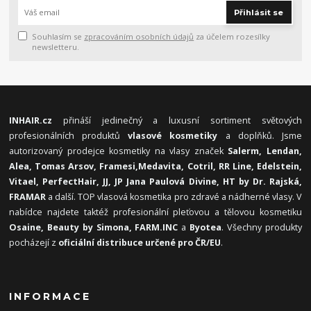
Přihlásit se
Souhlasím se
zpracováním osobních údajů
za účelem rozesílky
newsletteru.
INHAIR.cz
přináší jedinečný a luxusní sortiment světových
profesionálních produktů
vlasové kosmetiky
a doplňků. Jsme
autorizovaný prodejce kosmetiky na vlasy značek
Salerm, Lendan,
Alea, Tomas Arsov, Framesi,
Medavita, Cotril, RR Line, Edelstein,
Vitael,
PerfectHair, JJ, JP Jana Paulová Divine, HT by Dr. Rajská,
FRAMAR
a další. TOP vlasová kosmetika pro zdravé a nádherné vlasy. V
nabídce najdete taktéž profesionální pleťovou a tělovou kosmetiku
Osaine, Beauty by Simona, FARM.INC
a
Byotea
. Všechny produkty
pocházejí z
oficiální distribuce určené pro ČR/EU
.
INFORMACE