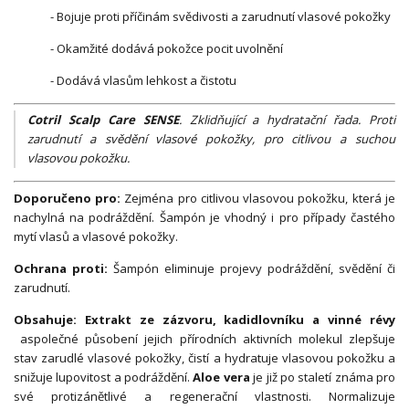
- Bojuje proti příčinám svědivosti a zarudnutí vlasové pokožky
- Okamžité dodává pokožce pocit uvolnění
- Dodává vlasům lehkost a čistotu
Cotril Scalp Care SENSE
.
Zklidňující a hydratační řada. Proti
zarudnutí a svědění vlasové pokožky, pro citlivou a suchou
vlasovou pokožku.
Doporučeno pro:
Zejména pro citlivou vlasovou pokožku, která je
nachylná na podráždění. Šampón je vhodný i pro případy častého
mytí vlasů a vlasové pokožky.
Ochrana proti:
Šampón eliminuje projevy podráždění, svědění či
zarudnutí.
Obsahuje:
Extrakt ze zázvoru, kadidlovníku a vinné révy
a
společné působení jejich přírodních aktivních molekul zlepšuje
stav zarudlé vlasové pokožky, čistí a hydratuje vlasovou pokožku a
snižuje lupovitost a podráždění.
Aloe vera
je již po staletí známa pro
své protizánětlivé a regenerační vlastnosti. Normalizuje