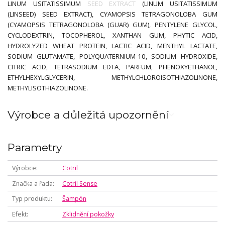
LINUM USITATISSIMUM SEED EXTRACT (LINUM USITATISSIMUM
(LINSEED) SEED EXTRACT), CYAMOPSIS TETRAGONOLOBA GUM
(CYAMOPSIS TETRAGONOLOBA (GUAR) GUM), PENTYLENE GLYCOL,
CYCLODEXTRIN, TOCOPHEROL, XANTHAN GUM, PHYTIC ACID,
HYDROLYZED WHEAT PROTEIN, LACTIC ACID, MENTHYL LACTATE,
SODIUM GLUTAMATE, POLYQUATERNIUM-10, SODIUM HYDROXIDE,
CITRIC ACID, TETRASODIUM EDTA, PARFUM, PHENOXYETHANOL,
ETHYLHEXYLGLYCERIN, METHYLCHLOROISOTHIAZOLINONE,
METHYLISOTHIAZOLINONE.
Výrobce a důležitá upozornění
Parametry
Výrobce
Cotril
Značka a řada
Cotril Sense
Typ produktu
Šampón
Efekt
Zklidnění pokožky