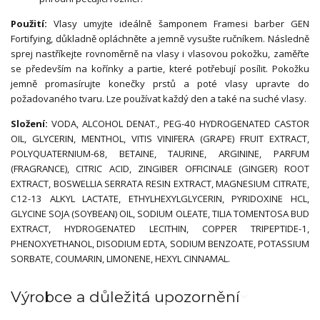
Použití:
Vlasy umyjte ideálně šamponem Framesi barber GEN
Fortifying, důkladně opláchněte a jemně vysušte ručníkem. Následně
sprej nastříkejte rovnoměrně na vlasy i vlasovou pokožku, zaměřte
se především na kořínky a partie, které potřebují posílit. Pokožku
jemně promasírujte konečky prstů a poté vlasy upravte do
požadovaného tvaru. Lze používat každý den a také na suché vlasy.
Složení:
VODA, ALCOHOL DENAT., PEG-40 HYDROGENATED CASTOR
OIL, GLYCERIN, MENTHOL, VITIS VINIFERA (GRAPE) FRUIT EXTRACT,
POLYQUATERNIUM-68, BETAINE, TAURINE, ARGININE, PARFUM
(FRAGRANCE), CITRIC ACID, ZINGIBER OFFICINALE (GINGER) ROOT
EXTRACT, BOSWELLIA SERRATA RESIN EXTRACT, MAGNESIUM CITRATE,
C12-13 ALKYL LACTATE, ETHYLHEXYLGLYCERIN, PYRIDOXINE HCL,
GLYCINE SOJA (SOYBEAN) OIL, SODIUM OLEATE, TILIA TOMENTOSA BUD
EXTRACT, HYDROGENATED LECITHIN, COPPER TRIPEPTIDE-1,
PHENOXYETHANOL, DISODIUM EDTA, SODIUM BENZOATE, POTASSIUM
SORBATE, COUMARIN, LIMONENE, HEXYL CINNAMAL.
Výrobce a důležitá upozornění