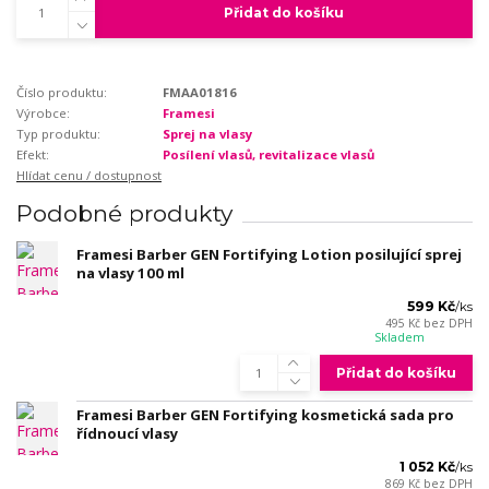
Přidat do košíku
Číslo produktu:
FMAA01816
Výrobce:
Framesi
Typ produktu:
Sprej na vlasy
Efekt:
Posílení vlasů, revitalizace vlasů
Hlídat cenu / dostupnost
Podobné produkty
Framesi Barber GEN Fortifying Lotion posilující sprej
na vlasy 100 ml
599 Kč
/
ks
495 Kč
bez DPH
Skladem
Přidat do košíku
Framesi Barber GEN Fortifying kosmetická sada pro
řídnoucí vlasy
1 052 Kč
/
ks
869 Kč
bez DPH