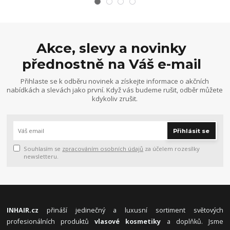
Akce, slevy a novinky
přednostně na Váš e-mail
Přihlaste se k odběru novinek a získejte informace o akčních
nabídkách a slevách jako první. Když vás budeme rušit, odběr můžete
kdykoliv zrušit.
Přihlásit se
Souhlasím se
zpracováním osobních údajů
za účelem rozesílky
newsletteru.
INHAIR.cz
přináší jedinečný a luxusní sortiment světových
profesionálních produktů
vlasové kosmetiky
a doplňků. Jsme