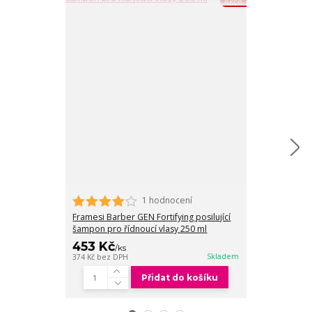
Akce
1 hodnocení
Framesi Barber
posilující spre
Framesi Barber GEN Fortifying posilující
šampon pro řídnoucí vlasy 250 ml
453 Kč
599 Kč
/
ks
/
ks
Skladem
374 Kč
bez DPH
495 Kč
bez DPH
Přidat do košíku