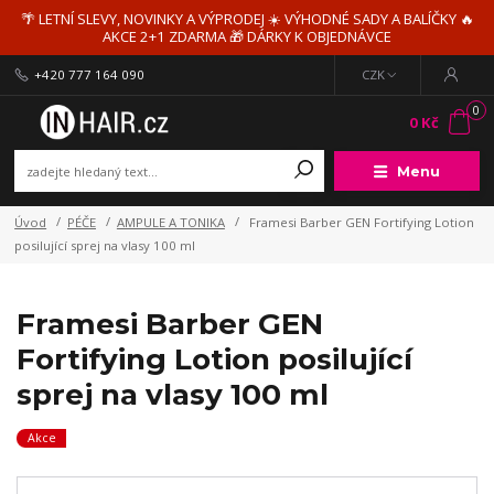
🌴 LETNÍ SLEVY, NOVINKY A VÝPRODEJ ☀️ VÝHODNÉ SADY A BALÍČKY 🔥
AKCE 2+1 ZDARMA 🎁 DÁRKY K OBJEDNÁVCE
+420 777 164 090
CZK
0
0 Kč
Menu
Úvod
PÉČE
AMPULE A TONIKA
Framesi Barber GEN Fortifying Lotion
posilující sprej na vlasy 100 ml
Framesi Barber GEN
Fortifying Lotion posilující
sprej na vlasy 100 ml
Akce