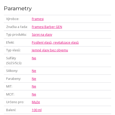
Parametry
Výrobce
Framesi
Značka a řada
Framesi Barber GEN
Typ produktu
Sprej na vlasy
Efekt
Posílení vlasů, revitalizace vlasů
Typ vlasů
Jemné vlasy bez objemu
Sulfáty
Ne
(SLES/SLS)
Silikony
Ne
Parabeny
Ne
MIT
Ne
MCIT
Ne
Určeno pro
Muže
Balení
100 ml