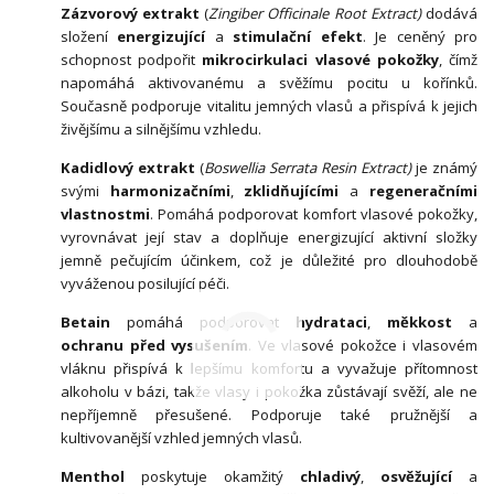
Zázvorový extrakt
(
Zingiber Officinale Root Extract)
dodává
složení
energizující
a
stimulační efekt
. Je ceněný pro
schopnost podpořit
mikrocirkulaci vlasové pokožky
, čímž
napomáhá aktivovanému a svěžímu pocitu u kořínků.
Současně podporuje vitalitu jemných vlasů a přispívá k jejich
živějšímu a silnějšímu vzhledu.
Kadidlový extrakt
(
Boswellia Serrata Resin Extract)
je známý
svými
harmonizačními
,
zklidňujícími
a
regeneračními
vlastnostmi
. Pomáhá podporovat komfort vlasové pokožky,
vyrovnávat její stav a doplňuje energizující aktivní složky
jemně pečujícím účinkem, což je důležité pro dlouhodobě
vyváženou posilující péči.
Betain
pomáhá podporovat
hydrataci
,
měkkost
a
ochranu před vysušením
. Ve vlasové pokožce i vlasovém
vláknu přispívá k lepšímu komfortu a vyvažuje přítomnost
alkoholu v bázi, takže vlasy i pokožka zůstávají svěží, ale ne
nepříjemně přesušené. Podporuje také pružnější a
kultivovanější vzhled jemných vlasů.
Menthol
poskytuje okamžitý
chladivý
,
osvěžující
a