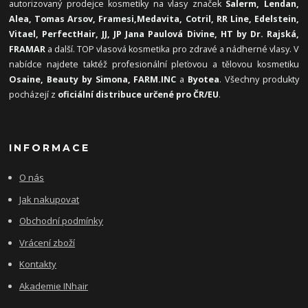
autorizovaný prodejce kosmetiky na vlasy značek
Salerm, Lendan,
Alea, Tomas Arsov, Framesi,
Medavita, Cotril, RR Line, Edelstein,
Vitael,
PerfectHair, JJ, JP Jana Paulová Divine, HT by Dr. Rajská,
FRAMAR
a další. TOP vlasová kosmetika pro zdravé a nádherné vlasy. V
nabídce najdete taktéž profesionální pleťovou a tělovou kosmetiku
Osaine, Beauty by Simona, FARM.INC
a
Byotea
. Všechny produkty
pocházejí z
oficiální distribuce určené pro ČR/EU
.
INFORMACE
O nás
Jak nakupovat
Obchodní podmínky
Vrácení zboží
Kontakty
Akademie INhair