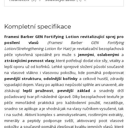
Kompletní specifikace
Framesi Barber GEN Fortifying Lotion revitalizující sprej pro
posílení vlasů
(Framesi Barber GEN Fortifying
Lotion/Strehngthening Lotion for Hair)
je revitalizační bezoplachová
péče vytvořená speciálně pro muže s
jemnými
,
oslabenými
a
ztrácejícími pevnost vlasy
, které potřebují dodat více síly, vitality a
lepší oporu už od kořínků. Lehké sprejové složení působí současně
na vlasové vlákno i vlasovou pokožku, kde pomáhá podporovat
pevnější strukturu
,
odolnější kořínky
a celkově hustší, zdravěji
vypadající dojem. Vlasy po aplikaci nepůsobí splihle ani unaveně, ale
získávají
lepší pružnost
,
pevnější základ
a snadněji drží
požadovaný tvar při následné úpravě. Díky bezoplachové textuře je
péče mimořádně praktická pro každodenní použití, nezatěžuje,
snadno se aplikuje a je vhodná jak na vlasy ručníkem vysušené, tak
i na suché. Aktivní komplex s aminokyselinami, rostlinnými extrakty,
minerály a peptidy podporuje svěží, aktivovaný pocit vlasové
pokožky a současně pomáhá zlepšovat kvalitu jemných vlasů, které