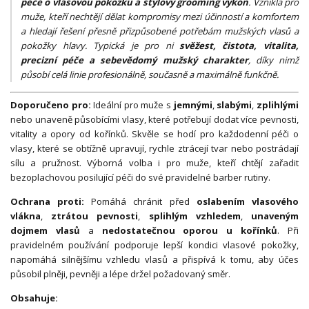
péče o vlasovou pokožku a stylový grooming výkon
. Vznikla pro
muže, kteří nechtějí dělat kompromisy mezi účinností a komfortem
a hledají řešení přesně přizpůsobené potřebám mužských vlasů a
pokožky hlavy. Typická je pro ni
svěžest, čistota, vitalita,
precizní péče a sebevědomý mužský charakter
, díky nimž
působí celá linie profesionálně, současně a maximálně funkčně.
Doporučeno pro:
Ideální pro muže s
jemnými
,
slabými
,
zplihlými
nebo unaveně působícími vlasy, které potřebují dodat více pevnosti,
vitality a opory od kořínků. Skvěle se hodí pro každodenní péči o
vlasy, které se obtížně upravují, rychle ztrácejí tvar nebo postrádají
sílu a pružnost. Výborná volba i pro muže, kteří chtějí zařadit
bezoplachovou posilující péči do své pravidelné barber rutiny.
Ochrana proti:
Pomáhá chránit před
oslabením vlasového
vlákna
,
ztrátou pevnosti
,
splihlým vzhledem
,
unaveným
dojmem vlasů
a
nedostatečnou oporou u kořínků
. Při
pravidelném používání podporuje lepší kondici vlasové pokožky,
napomáhá silnějšímu vzhledu vlasů a přispívá k tomu, aby účes
působil plněji, pevněji a lépe držel požadovaný směr.
Obsahuje: