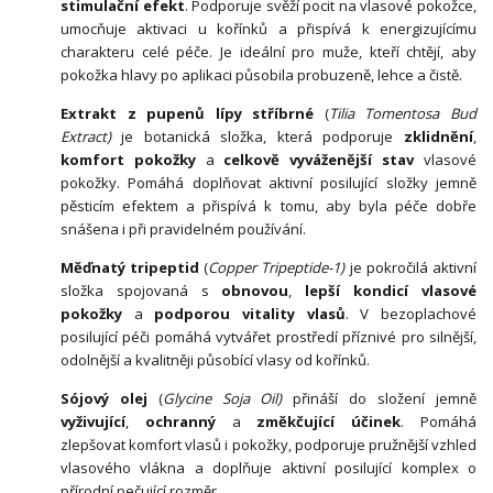
stimulační efekt
. Podporuje svěží pocit na vlasové pokožce,
umocňuje aktivaci u kořínků a přispívá k energizujícímu
charakteru celé péče. Je ideální pro muže, kteří chtějí, aby
pokožka hlavy po aplikaci působila probuzeně, lehce a čistě.
Extrakt z pupenů lípy stříbrné
(
Tilia Tomentosa Bud
Extract)
je botanická složka, která podporuje
zklidnění
,
komfort pokožky
a
celkově vyváženější stav
vlasové
pokožky. Pomáhá doplňovat aktivní posilující složky jemně
pěsticím efektem a přispívá k tomu, aby byla péče dobře
snášena i při pravidelném používání.
Měďnatý tripeptid
(
Copper Tripeptide-1)
je pokročilá aktivní
složka spojovaná s
obnovou
,
lepší kondicí vlasové
pokožky
a
podporou vitality vlasů
. V bezoplachové
posilující péči pomáhá vytvářet prostředí příznivé pro silnější,
odolnější a kvalitněji působící vlasy od kořínků.
Sójový olej
(
Glycine Soja Oil)
přináší do složení jemně
vyživující
,
ochranný
a
změkčující účinek
. Pomáhá
zlepšovat komfort vlasů i pokožky, podporuje pružnější vzhled
vlasového vlákna a doplňuje aktivní posilující komplex o
přírodní pečující rozměr.