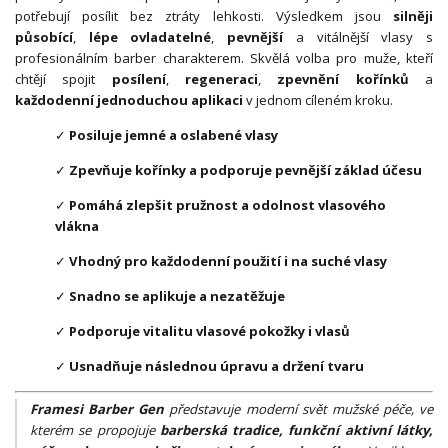
potřebují posílit bez ztráty lehkosti. Výsledkem jsou
silněji
působící
,
lépe ovladatelné
,
pevnější
a vitálnější vlasy s
profesionálním barber charakterem. Skvělá volba pro muže, kteří
chtějí spojit
posílení
,
regeneraci
,
zpevnění kořínků
a
každodenní jednoduchou aplikaci
v jednom cíleném kroku.
✓
Posiluje jemné a oslabené vlasy
✓
Zpevňuje kořínky a podporuje pevnější základ účesu
✓
Pomáhá zlepšit pružnost a odolnost vlasového
vlákna
✓
Vhodný pro každodenní použití i na suché vlasy
✓
Snadno se aplikuje a nezatěžuje
✓
Podporuje vitalitu vlasové pokožky i vlasů
✓
Usnadňuje následnou úpravu a držení tvaru
Framesi Barber Gen
představuje moderní svět mužské péče, ve
kterém se propojuje
barberská tradice, funkční aktivní látky,