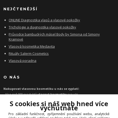
NEJČTENĚJŠÍ
ONLINE Diagnostika vlasů a vlasové pokožky
Trichologie a diagnostika vlasové pokožky
Průvodce bambuckých másel Body by Simona od Simony
Krainové
Vlasová kosmetika Medavita
Rituály Salerm Cosmetics
Vlasová poradna
O NÁS
Nakupovat vlasovou kosmetiku u nás se vyplatí:
- Více než 999 produktů
vlasové kosmetiky
pro vás
- Certifikát
Ověřeno zákazníky
za kvalitu a rychlost
S cookies si náš web hned více
- Garance originality profesionální
vlasové kosmetiky
vychutnáte
- Při objednávce zboží nad 1199 Kč
poštovné zdarma
Pro základní funkčnost, zpříjemnění používání webu, analytické
-
Expresní doručení
kosmetiky na vlasy do 1 - 2 dnů