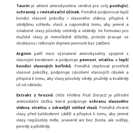
Taurin
je aktivní aminokyselina ceněná pro svůj
posilující
,
ochranný
a
revitalizační účinek
. Pomáhá podporovat lepší
kondici vlasové pokožky i vlasového vlákna, přispívá k
silnějšímu vzhledu vlasů a napomáhá tomu, aby jemné a
oslabené vlasy působily odolněji a vitálněji. Ve formulaci pro
mužské vlasy je mimořádně důležitý, protože pracuje se
strukturou i celkovým dojmem pevnosti bez zatížení.
Arginin
patří mezi významné aminokyseliny spojené s
vlasovým keratinem a podporuje
pevnost
,
vitalitu
a
lepší
kondici vlasových kořínků
. Pomáhá zlepšovat prostředí
vlasové pokožky, podporuje zásobení vlasových cibulek a
přispívá k tomu, aby vlasy působily silněji, pružněji a kvalitněji
už od základu.
Extrakt z hroznů
(
Vitis Vinifera Fruit Extract)
je přírodní
antioxidační složka, která podporuje
ochranu vlasového
vlákna
,
vitalitu
a
zdravější vzhled vlasů
. Pomáhá chránit
vlasy před každodenní zátěží a přispívá k tomu, aby jemné
vlasy nepůsobily mdle, unaveně ani bez života, ale svěžeji,
pevněji a pěstěněji.