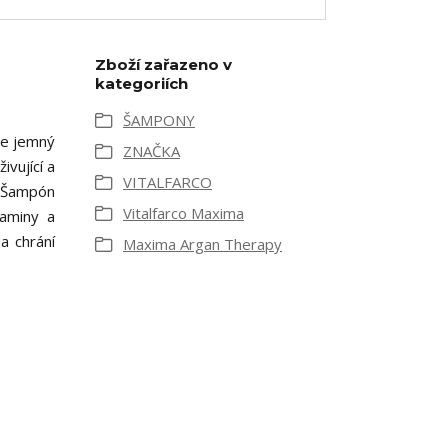
Zboží zařazeno v
kategoriích
ŠAMPONY
 je jemný
ZNAČKA
vující a
VITALFARCO
. Šampón
Vitalfarco Maxima
taminy a
a chrání
Maxima Argan Therapy