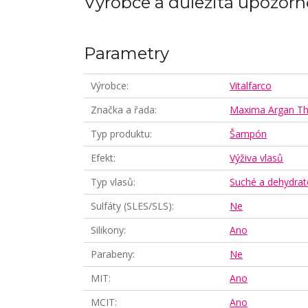
Výrobce a důležitá upozorn
Parametry
Výrobce
Vitalfarco
Značka a řada
Maxima Argan Th
Typ produktu
Šampón
Efekt
Výživa vlasů
Typ vlasů
Suché a dehydrat
Sulfáty (SLES/SLS)
Ne
Silikony
Ano
Parabeny
Ne
MIT
Ano
MCIT
Ano