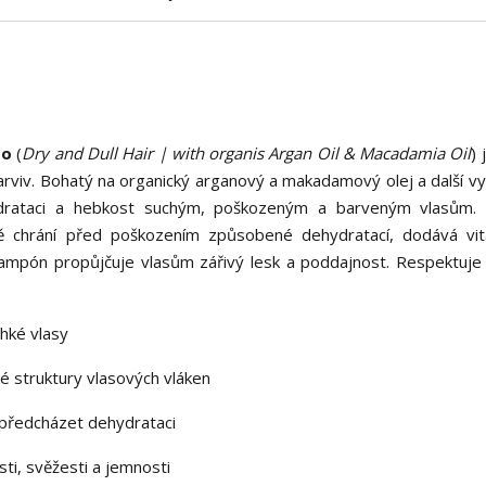
oo
(
Dry and Dull Hair | with organis Argan Oil & Macadamia Oil
)
rviv. Bohatý na organický arganový a makadamový olej a další vyži
 hydrataci a hebkost suchým, poškozeným a barveným vlasům
ně chrání před poškozením způsobené dehydratací, dodává vi
. Šampón propůjčuje vlasům zářivý lesk a poddajnost. Respektuje 
ehké vlasy
é struktury vlasových vláken
 předcházet dehydrataci
sti, svěžesti a jemnosti