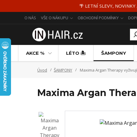
🌴 LETNÍ SLEVY, NOVINKY
O NÁS
VŠE O NÁKUPU
OBCHODNÍ PODMÍNKY
DOP
AKCE %
LÉTO 🏝️
ŠAMPONY
Úvod
ŠAMPONY
Maxima Argan Therapy vyživují
Maxima Argan Therap