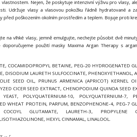
vlastnostem. Nejen, že poskytuje intenzivní výživu pro vlasy, ale
tnosti. Udržuje vlasy a vlasovou pokožku řádně hydratované a z
asy před poškozením okolním prostředím a teplem. Bojuje proti kre
e na vlhké vlasy, jemně emulgujte, nechejte působit dvě minut
ně doporučujeme použití masky Maxima Argan Therapy s arga
TE, COCAMIDOPROPYL BETAINE, PEG-20 HYDROGENATED G
, DISODIUM LAURETH SULFOCCINATE, PHENOXYETHANOL, 
OLIE SEED OIL, PRUNUS ARMENICA (APRICOT) KERNEL OI
LYZED CICER SEED EXTRACT, CHENOPODIUM QUINOA SEED E
YEAST, POLYQUATERNIUM-10, POLYQUATERNIUM-7, PE
ED WHEAT PROTEIN, PARFUM, BENZOPHENONE-4, PEG-7 G
 COCOYL GLUTAMATE, LAURETH-3, PROPYLENE G
SOTHIAZOLINONE, HEXYL CINNAMAL, LINALOOL.