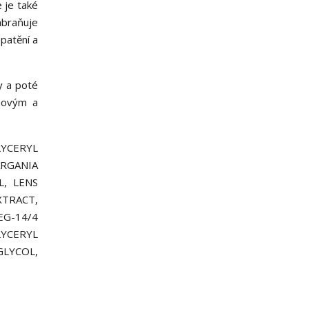
 je také
abraňuje
patění a
y a poté
novým a
LYCERYL
ARGANIA
L, LENS
XTRACT,
G-14/4
LYCERYL
LYCOL,