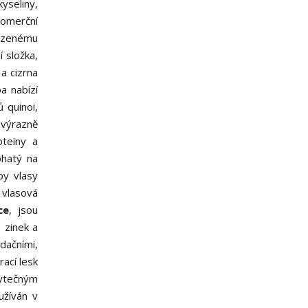
yseliny,
komerční
rozenému
í složka,
a cizrna
a nabízí
 quinoi,
 výrazně
teiny a
ohatý na
by vlasy
 vlasová
ce
, jsou
 zinek a
idačními,
rací lesk
bytečným
užíván v