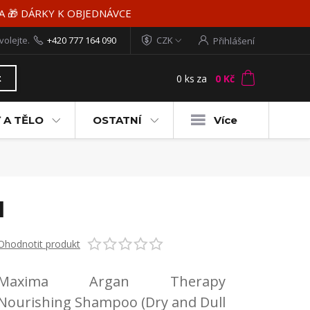
MA 🎁 DÁRKY K OBJEDNÁVCE
volejte.
+420 777 164 090
CZK
Přihlášení
0
ks
za
0 Kč
t
 A TĚLO
OSTATNÍ
Více
l
Ohodnotit produkt
Maxima Argan Therapy
Nourishing Shampoo (Dry and Dull