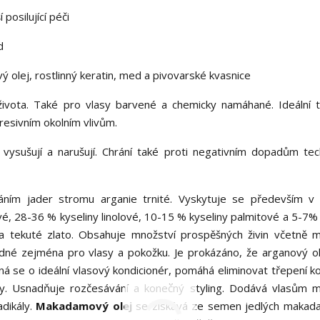
 posilující péči
d
olej, rostlinný keratin, med a pivovarské kvasnice
života. Také pro vlasy barvené a chemicky namáhané. Ideální 
gresivním okolním vlivům.
vysušují a narušují. Chrání také proti negativním dopadům tec
ním jader stromu arganie trnité. Vyskytuje se především v
é, 28-36 % kyseliny linolové, 10-15 % kyseliny palmitové a 5-7% 
a tekuté zlato. Obsahuje množství prospěšných živin včetně 
hodné zejména pro vlasy a pokožku. Je prokázáno, že arganový ol
Jedná se o ideální vlasový kondicionér, pomáhá eliminovat třepení 
sy. Usnadňuje rozčesávání a konečný styling. Dodává vlasům m
adikály.
Makadamový olej
se získává ze semen jedlých makad