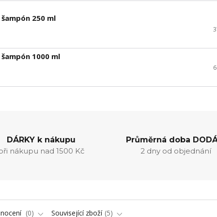
í šampón 250 ml
3
í šampón 1000 ml
6
DÁRKY k nákupu
Průměrná doba DODÁ
při nákupu nad 1500 Kč
2 dny od objednání
nocení
0
Související zboží
5