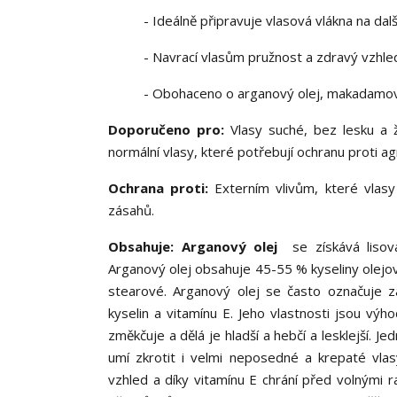
- Ideálně připravuje vlasová vlákna na další
- Navrací vlasům pružnost a zdravý vzhle
- Obohaceno o arganový olej, makadamový 
Doporučeno pro:
Vlasy suché, bez lesku a 
normální vlasy, které potřebují ochranu proti a
Ochrana proti:
Externím vlivům, které vlasy 
zásahů.
Obsahuje:
Arganový olej
se získává lisová
Arganový olej obsahuje 45-55 % kyseliny olejov
stearové. Arganový olej se často označuje z
kyselin a vitamínu E. Jeho vlastnosti jsou vý
změkčuje a dělá je hladší a hebčí a lesklejší. 
umí zkrotit i velmi neposedné a krepaté vla
vzhled a díky vitamínu E chrání před volnými r