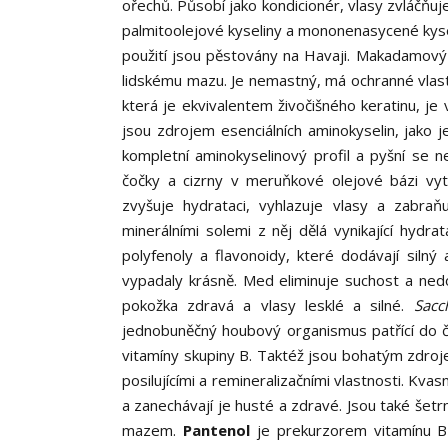
ořechů. Působí jako kondicionér, vlasy zvláčňu
palmitoolejové kyseliny a mononenasycené kysel
použití jsou pěstovány na Havaji. Makadamový 
lidskému mazu. Je nemastný, má ochranné vlast
která je ekvivalentem živočišného keratinu, je 
jsou zdrojem esenciálních aminokyselin, jako je
kompletní aminokyselinový profil a pyšní se n
čočky a cizrny v meruňkové olejové bázi vyt
zvyšuje hydrataci, vyhlazuje vlasy a zabraňu
minerálními solemi z něj dělá vynikající hydrat
polyfenoly a flavonoidy, které dodávají silný
vypadaly krásně. Med eliminuje suchost a ned
pokožka zdravá a vlasy lesklé a silné.
Sacc
jednobuněčný houbový organismus patřící do č
vitamíny skupiny B. Taktéž jsou bohatým zdrojem
posilujícími a remineralizačními vlastnosti. Kv
a zanechávají je husté a zdravé. Jsou také šet
mazem.
Pantenol
je prekurzorem vitamínu B5.