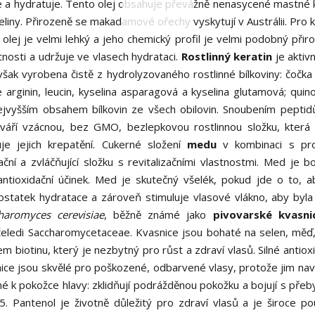
je a hydratuje. Tento olej obsahuje převážně nenasycené mastné k
iny. Přirozeně se makadamové ořechy vyskytují v Austrálii. Pro 
olej je velmi lehký a jeho chemický profil je velmi podobný při
nosti a udržuje ve vlasech hydrataci.
Rostlinný keratin
je aktivn
však vyrobena čistě z hydrolyzovaného rostlinné bílkoviny: čočka 
 arginin, leucin, kyselina asparagová a kyselina glutamová; quino
ejvyšším obsahem bílkovin ze všech obilovin. Snoubením peptidů
váří vzácnou, bez GMO, bezlepkovou rostlinnou složku, která
je jejich krepatění. Cukerné složení
medu
v kombinaci s pro
ační a zvláčňující složku s revitalizačními vlastnostmi. Med je b
 antioxidační účinek. Med je skutečný všelék, pokud jde o to, a
ostatek hydratace a zároveň stimuluje vlasové vlákno, aby byla
haromyces cerevisiae
, běžně známé jako
pivovarské kvasni
eledi Saccharomycetaceae. Kvasnice jsou bohaté na selen, měď,
 biotinu, který je nezbytný pro růst a zdraví vlasů. Silné antiox
asnice jsou skvělé pro poškozené, odbarvené vlasy, protože jim nav
rné k pokožce hlavy: zklidňují podrážděnou pokožku a bojují s pře
 Pantenol je životně důležitý pro zdraví vlasů a je široce po