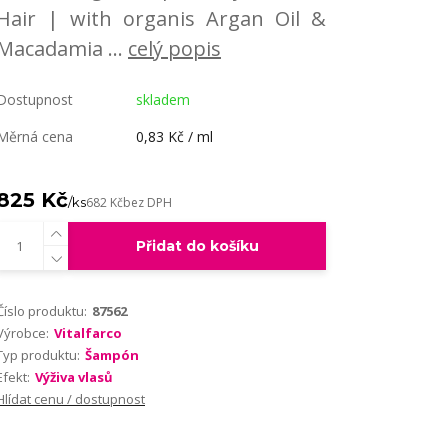
Hair | with organis Argan Oil &
Macadamia ...
celý popis
Dostupnost
skladem
Měrná cena
0,83 Kč / ml
825 Kč
/
ks
682 Kč
bez DPH
Přidat do košíku
Číslo produktu:
87562
Výrobce:
Vitalfarco
Typ produktu:
Šampón
Efekt:
Výživa vlasů
Hlídat cenu / dostupnost