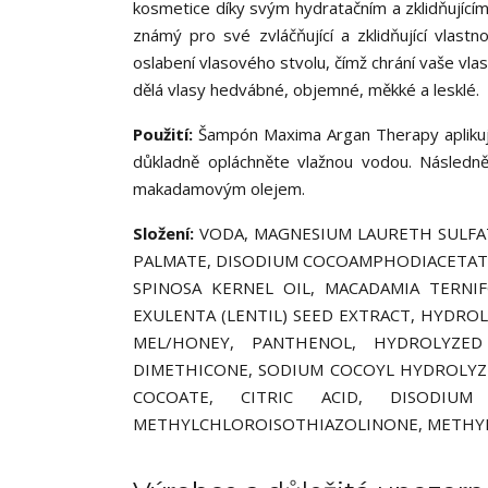
kosmetice díky svým hydratačním a zklidňujícím 
známý pro své zvláčňující a zklidňující vlas
oslabení vlasového stvolu, čímž chrání vaše vl
dělá vlasy hedvábné, objemné, měkké a lesklé.
Použití:
Šampón Maxima Argan Therapy aplikujt
důkladně opláchněte vlažnou vodou. Násled
makadamovým olejem.
Složení:
VODA, MAGNESIUM LAURETH SULFA
PALMATE, DISODIUM COCOAMPHODIACETATE
SPINOSA KERNEL OIL, MACADAMIA TERNIF
EXULENTA (LENTIL) SEED EXTRACT, HYDRO
MEL/HONEY, PANTHENOL, HYDROLYZED 
DIMETHICONE, SODIUM COCOYL HYDROLYZ
COCOATE, CITRIC ACID, DISODIUM
METHYLCHLOROISOTHIAZOLINONE, METHYLI