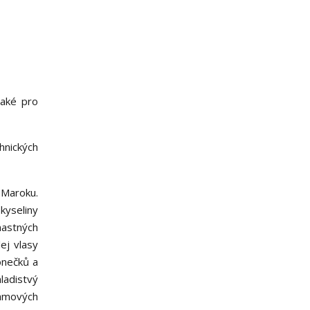
také pro
hnických
 Maroku.
kyseliny
mastných
ej vlasy
konečků a
ladistvý
amových