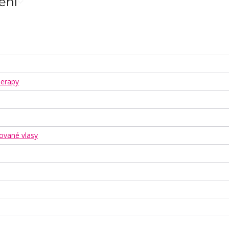
ění
erapy
ované vlasy