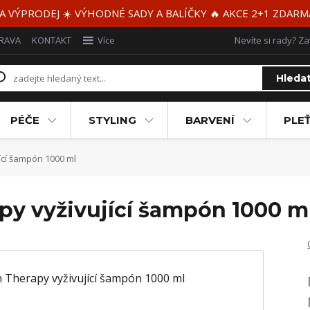
 A VÝPRODEJ ☀️ VÝHODNÉ SADY A BALÍČKY 🔥 AKCE 2+1 ZDAR
RAVA
KONTAKT
Více
Nevíte si rady? Za
Hleda
PÉČE
STYLING
BARVENÍ
PLEŤ
cí šampón 1000 ml
y vyživující šampón 1000 m