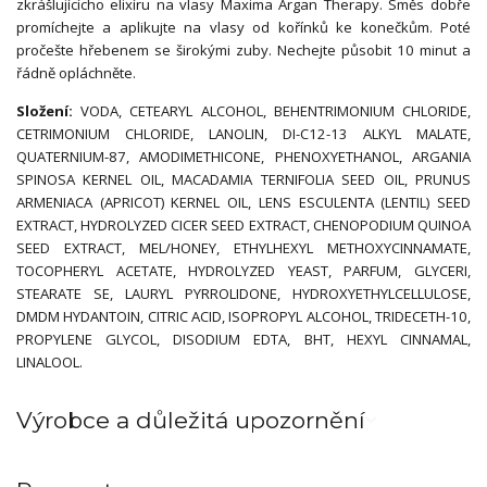
zkrášlujícícho elixíru na vlasy Maxima Argan Therapy. Směs dobře
promíchejte a aplikujte na vlasy od kořínků ke konečkům. Poté
pročešte hřebenem se širokými zuby. Nechejte působit 10 minut a
řádně opláchněte.
Složení:
VODA, CETEARYL ALCOHOL, BEHENTRIMONIUM CHLORIDE,
CETRIMONIUM CHLORIDE, LANOLIN, DI-C12-13 ALKYL MALATE,
QUATERNIUM-87, AMODIMETHICONE, PHENOXYETHANOL, ARGANIA
SPINOSA KERNEL OIL, MACADAMIA TERNIFOLIA SEED OIL, PRUNUS
ARMENIACA (APRICOT) KERNEL OIL, LENS ESCULENTA (LENTIL) SEED
EXTRACT, HYDROLYZED CICER SEED EXTRACT, CHENOPODIUM QUINOA
SEED EXTRACT, MEL/HONEY, ETHYLHEXYL METHOXYCINNAMATE,
TOCOPHERYL ACETATE, HYDROLYZED YEAST, PARFUM, GLYCERI,
STEARATE SE, LAURYL PYRROLIDONE, HYDROXYETHYLCELLULOSE,
DMDM HYDANTOIN, CITRIC ACID, ISOPROPYL ALCOHOL, TRIDECETH-10,
PROPYLENE GLYCOL, DISODIUM EDTA, BHT, HEXYL CINNAMAL,
LINALOOL.
Výrobce a důležitá upozornění