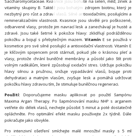
Saccharomycetaceae. Kvasnice jsou bohaté na selen, měď, zinek a
vitamíny skupiny B. Taktéž jsou bohatým zdrojem biotinu, který je
nezbytný pro růst a zdraví vlasů. Silné antioxidačními, posilujícími a
remineralizačními vlastnosti. Kvasnice jsou skvělé pro poškozené,
odbarvené vlasy, protože jim navrací lesk a zanechávají je husté a
zdravé. Jsou také šetrné k pokožce hlavy: zklidňují podrážděnou
pokožku a bojují s přebytečným mazem.
Vitamín
E se používá v
kosmetice pro své silné posilující a antioxidační vlastnosti. Vitamín E
je klíčovým spojencem proti stárnutí, pokud jde o krásnou pleť a
vlasy, protože chrání buněčné membrány a působí jako štít proti
volným radikálům, které způsobují oxidační stres. Udržuje pokožku
hlavy silnou a pružnou, snižuje vypadávání vlasů, bojuje proti
dehydrataci a matným vlasům, zvyšuje lesk a pomáhá udržovat
pokožku hlavy zdravou tím, že stimuluje buněčnou regeneraci.
Použití:
Doporučujeme masku aplikovat po použití šampónu
Maxima Argan Therapy. Po šapmónování masku NHP s arganem
vetřete do délek vlasů, nechejte působit 5 minut a poté dostatečně
opláchněte. Pro optimální efekt masku používejte 2x týdně. Dále
pokračujte jako obvykle.
Pro intenzivní ošetření smíchejte malé mnosžtví masky s 5 ml