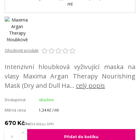
Ohodnotit produkt
Intenzivní hloubková vyživující maska na
vlasy Maxima Argan Therapy Nourishing
Mask (Dry and Dull Ha...
celý popis
Dostupnost
skladem
Měrná cena
1,34 Kč / ml
670 Kč
/
ks
554 Kč
bez DPH
Přidat do košíku