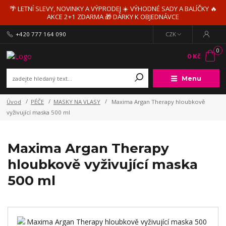
🌴 LETNÍ SLEVY, NOVINKY A VÝPRODEJ ☀️ VÝHODNÉ SADY A BALÍČKY 🔥
AKCE 2+1 ZDARMA 🎁 DÁRKY K OBJEDNÁVCE
+420 777 164 090
CZK
0
0 Kč
Menu
Úvod
PÉČE
MASKY NA VLASY
Maxima Argan Therapy hloubkově
vyživující maska 500 ml
Maxima Argan Therapy
hloubkově vyživující maska
500 ml