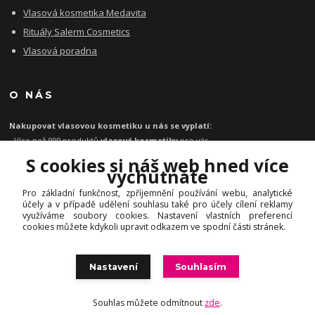
Vlasová kosmetika Medavita
Rituály Salerm Cosmetics
Vlasová poradna
O NÁS
Nakupovat vlasovou kosmetiku u nás se vyplatí:
- Více než 999 produktů
vlasové kosmetiky
pro vás
- Certifikát
Ověřeno zákazníky
za kvalitu a rychlost
S cookies si náš web hned více
- Garance originality profesionální
vlasové kosmetiky
vychutnáte
- Při objednávce zboží nad 1199 Kč
poštovné zdarma
Pro základní funkčnost, zpříjemnění používání webu, analytické
-
Expresní doručení
kosmetiky na vlasy do 1 - 2 dnů
účely a v případě udělení souhlasu také pro účely cílení reklamy
-
Profesionální
vlasová poradna
pro vás zdarma
využíváme soubory cookies. Nastavení vlastních preferencí
cookies můžete kdykoli upravit odkazem ve spodní části stránek.
Nastavení
Souhlasím
© INHAIR.cz | Profesionální vlasová, pleťová a dekorativní kosmetika
Souhlas můžete odmítnout
zde
.
Vytvořeno na
Eshop-rychle.cz