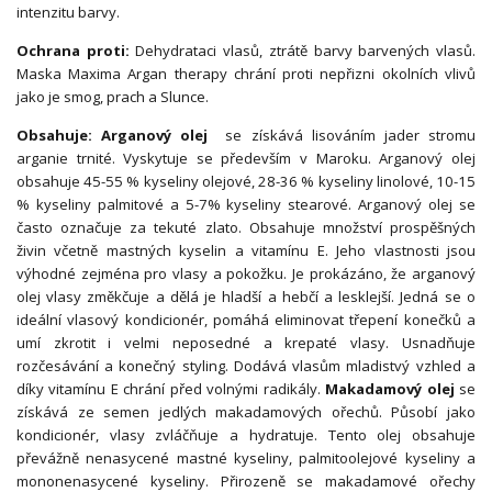
intenzitu barvy.
Ochrana proti:
Dehydrataci vlasů, ztrátě barvy barvených vlasů.
Maska Maxima Argan therapy chrání proti nepřizni okolních vlivů
jako je smog, prach a Slunce.
Obsahuje:
Arganový olej
se získává lisováním jader stromu
arganie trnité. Vyskytuje se především v Maroku. Arganový olej
obsahuje 45-55 % kyseliny olejové, 28-36 % kyseliny linolové, 10-15
% kyseliny palmitové a 5-7% kyseliny stearové. Arganový olej se
často označuje za tekuté zlato. Obsahuje množství prospěšných
živin včetně mastných kyselin a vitamínu E. Jeho vlastnosti jsou
výhodné zejména pro vlasy a pokožku. Je prokázáno, že arganový
olej vlasy změkčuje a dělá je hladší a hebčí a lesklejší. Jedná se o
ideální vlasový kondicionér, pomáhá eliminovat třepení konečků a
umí zkrotit i velmi neposedné a krepaté vlasy. Usnadňuje
rozčesávání a konečný styling. Dodává vlasům mladistvý vzhled a
díky vitamínu E chrání před volnými radikály.
Makadamový olej
se
získává ze semen jedlých makadamových ořechů. Působí jako
kondicionér, vlasy zvláčňuje a hydratuje. Tento olej obsahuje
převážně nenasycené mastné kyseliny, palmitoolejové kyseliny a
mononenasycené kyseliny. Přirozeně se makadamové ořechy