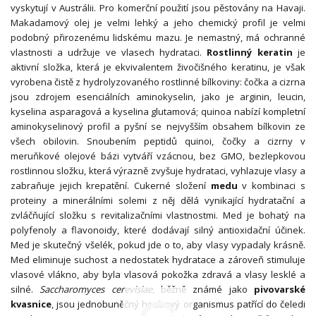
vyskytují v Austrálii. Pro komerční použití jsou pěstovány na Havaji.
Makadamový olej je velmi lehký a jeho chemický profil je velmi
podobný přirozenému lidskému mazu. Je nemastný, má ochranné
vlastnosti a udržuje ve vlasech hydrataci.
Rostlinný keratin
je
aktivní složka, která je ekvivalentem živočišného keratinu, je však
vyrobena čistě z hydrolyzovaného rostlinné bílkoviny: čočka a cizrna
jsou zdrojem esenciálních aminokyselin, jako je arginin, leucin,
kyselina asparagová a kyselina glutamová; quinoa nabízí kompletní
aminokyselinový profil a pyšní se nejvyšším obsahem bílkovin ze
všech obilovin. Snoubením peptidů quinoi, čočky a cizrny v
meruňkové olejové bázi vytváří vzácnou, bez GMO, bezlepkovou
rostlinnou složku, která výrazně zvyšuje hydrataci, vyhlazuje vlasy a
zabraňuje jejich krepatění. Cukerné složení
medu
v kombinaci s
proteiny a minerálními solemi z něj dělá vynikající hydratační a
zvláčňující složku s revitalizačními vlastnostmi. Med je bohatý na
polyfenoly a flavonoidy, které dodávají silný antioxidační účinek.
Med je skutečný všelék, pokud jde o to, aby vlasy vypadaly krásně.
Med eliminuje suchost a nedostatek hydratace a zároveň stimuluje
vlasové vlákno, aby byla vlasová pokožka zdravá a vlasy lesklé a
silné.
Saccharomyces cerevisiae
, běžně známé jako
pivovarské
kvasnice
, jsou jednobuněčný houbový organismus patřící do čeledi