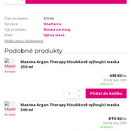
Číslo produktu:
87566
Výrobce:
Vitalfarco
Typ produktu:
Maska na vlasy
Efekt:
Výživa vlasů
Hlídat cenu / dostupnost
Podobné produkty
Maxima Argan Therapy hloubkově vyživující maska
250 ml
455 Kč
/
ks
376 Kč
bez DPH
skladem
Přidat do košíku
Maxima Argan Therapy hloubkově vyživující maska
500 ml
670 Kč
/
ks
554 Kč
bez DPH
skladem