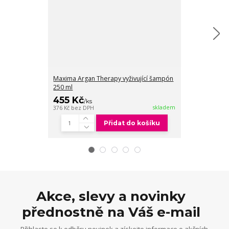
Maxima Argan Therapy vyživující šampón
Maxima Argan 
250 ml
1000 ml
455 Kč
825 Kč
/
ks
/
ks
skladem
376 Kč
bez DPH
682 Kč
bez DPH
Přidat do košíku
Akce, slevy a novinky
přednostně na Váš e-mail