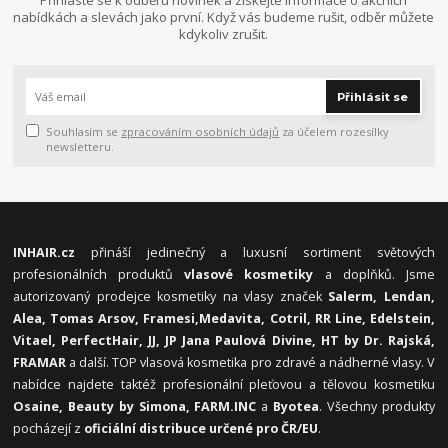
Přihlaste se k odběru novinek a získejte informace o akčních
nabídkách a slevách jako první. Když vás budeme rušit, odběr můžete
kdykoliv zrušit.
Přihlásit se
Souhlasím se
zpracováním osobních údajů
za účelem rozesílky
newsletteru.
INHAIR.cz
přináší jedinečný a luxusní sortiment světových
profesionálních produktů
vlasové kosmetiky
a doplňků. Jsme
autorizovaný prodejce kosmetiky na vlasy značek
Salerm, Lendan,
Alea, Tomas Arsov, Framesi,
Medavita, Cotril, RR Line, Edelstein,
Vitael,
PerfectHair, JJ, JP Jana Paulová Divine, HT by Dr. Rajská,
FRAMAR
a další. TOP vlasová kosmetika pro zdravé a nádherné vlasy. V
nabídce najdete taktéž profesionální pleťovou a tělovou kosmetiku
Osaine, Beauty by Simona, FARM.INC
a
Byotea
. Všechny produkty
pocházejí z
oficiální distribuce určené pro ČR/EU
.