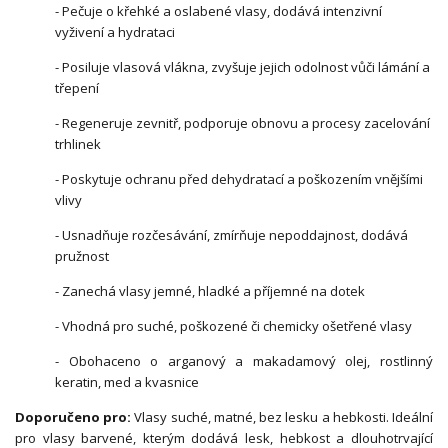
- Pečuje o křehké a oslabené vlasy, dodává intenzivní
vyživení a hydrataci
- Posiluje vlasová vlákna, zvyšuje jejich odolnost vůči lámání a
třepení
- Regeneruje zevnitř, podporuje obnovu a procesy zacelování
trhlinek
- Poskytuje ochranu před dehydratací a poškozením vnějšími
vlivy
- Usnadňuje rozčesávání, zmírňuje nepoddajnost, dodává
pružnost
- Zanechá vlasy jemné, hladké a příjemné na dotek
- Vhodná pro suché, poškozené či chemicky ošetřené vlasy
- Obohaceno o arganový a makadamový olej, rostlinný
keratin, med a kvasnice
Doporučeno pro:
Vlasy suché, matné, bez lesku a hebkosti. Ideální
pro vlasy barvené, kterým dodává lesk, hebkost a dlouhotrvající