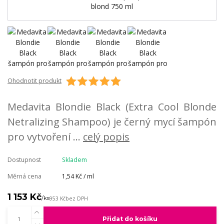
Ohodnotit produkt
Medavita Blondie Black (Extra Cool Blonde
Netralizing Shampoo) je černý mycí šampón
pro vytvoření ...
celý popis
Dostupnost
Skladem
Měrná cena
1,54 Kč / ml
1 153 Kč
/
ks
953 Kč
bez DPH
Přidat do košíku