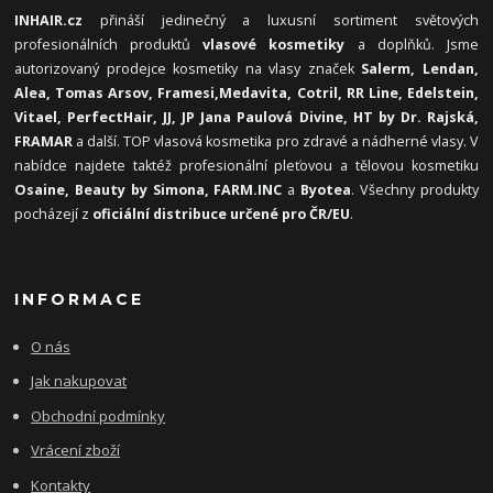
INHAIR.cz
přináší jedinečný a luxusní sortiment světových
profesionálních produktů
vlasové kosmetiky
a doplňků. Jsme
autorizovaný prodejce kosmetiky na vlasy značek
Salerm, Lendan,
Alea, Tomas Arsov, Framesi,
Medavita, Cotril, RR Line, Edelstein,
Vitael,
PerfectHair, JJ, JP Jana Paulová Divine, HT by Dr. Rajská,
FRAMAR
a další. TOP vlasová kosmetika pro zdravé a nádherné vlasy. V
nabídce najdete taktéž profesionální pleťovou a tělovou kosmetiku
Osaine, Beauty by Simona, FARM.INC
a
Byotea
. Všechny produkty
pocházejí z
oficiální distribuce určené pro ČR/EU
.
INFORMACE
O nás
Jak nakupovat
Obchodní podmínky
Vrácení zboží
Kontakty