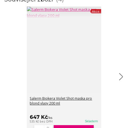
Akce
Salerm Biokera Violet Shot maska pro
Salerm Bioker
blond vlasy 200 ml
blond vlasy 30
647 Kč
647 Kč
/
ks
/
ks
Skladem
535 Kč
bez DPH
535 Kč
bez DPH