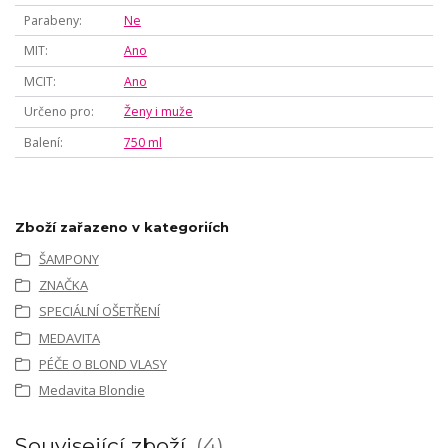
Parabeny
Ne
MIT
Ano
MCIT
Ano
Určeno pro
Ženy i muže
Balení
750 ml
Zboží zařazeno v kategoriích
ŠAMPONY
ZNAČKA
SPECIÁLNÍ OŠETŘENÍ
MEDAVITA
PÉČE O BLOND VLASY
Medavita Blondie
Související zboží
4