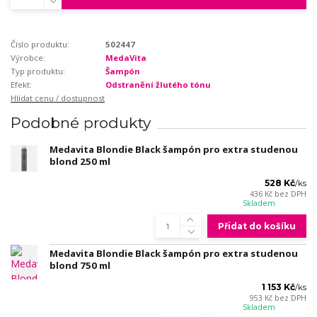
Číslo produktu:
502447
Výrobce:
MedaVita
Typ produktu:
Šampón
Efekt:
Odstranění žlutého tónu
Hlídat cenu / dostupnost
Podobné produkty
Medavita Blondie Black šampón pro extra studenou
blond 250 ml
528 Kč
/
ks
436 Kč
bez DPH
Skladem
Přidat do košíku
Medavita Blondie Black šampón pro extra studenou
blond 750 ml
1 153 Kč
/
ks
953 Kč
bez DPH
Skladem