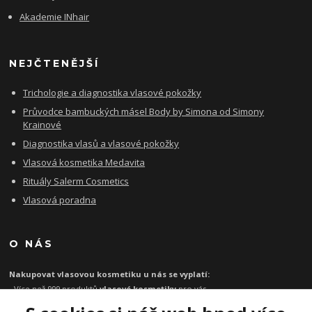
Akademie INhair
NEJČTENĚJŠÍ
Trichologie a diagnostika vlasové pokožky
Průvodce bambuckých másel Body by Simona od Simony
Krainové
Diagnostika vlasů a vlasové pokožky
Vlasová kosmetika Medavita
Rituály Salerm Cosmetics
Vlasová poradna
O NÁS
Nakupovat vlasovou kosmetiku u nás se vyplatí:
- Více než 999 produktů
vlasové kosmetiky
pro vás
- Certifikát
Ověřeno zákazníky
za kvalitu a rychlost