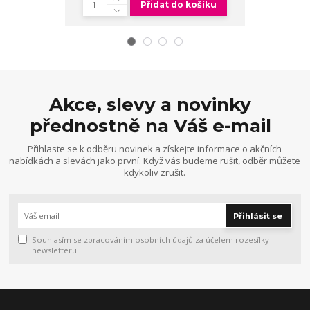
Přidat do košíku
Akce, slevy a novinky
přednostně na Váš e-mail
Přihlaste se k odběru novinek a získejte informace o akčních
nabídkách a slevách jako první. Když vás budeme rušit, odběr můžete
kdykoliv zrušit.
Přihlásit se
Souhlasím se
zpracováním osobních údajů
za účelem rozesílky
newsletteru.