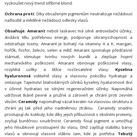
vyzkoušet nový trend stříbrné blond.
Ochrana proti:
Díky obsaženým pigmentům neutralizuje nežádoucí
nažloutlé a měděné nežádoucí odlesky vlasů.
Obsahuje:
Amarant
neboli laskavec má silné antioxidační účinky,
dodává tělu potřebnou energii, podporuje obranyschopnost a
odstraňuje toxiny. Amarant je bohatý na vitaminy A a K, mangan,
hořčík, fosfor, železo, selen a měď. Amarant zpomaluje předčasné
stárnutí, stimuluje tvorbu nových buněk a zlepšuje hojení
mechanického poškození. Amarant obnovuje poškozené vlasy,
rozplétá uzlíky a těžce rozčesatelné vlasy.
Kyselina
hyaluronová
viditelně vlasy a vlasovou pokožku hydratuje a
omlazuje. Tajemství blahodárných účinků kyseliny hyaluronové tkví
v účinné hydrataci se silnými regeneračními účinky. Napomáhá
udržovat tkáně pevné a pružné a zároveň je chrání proti zevním
vlivům.
Ceramidy
napomáhají vázat keratin na vlasovou strukturu a
chrání jej tak před jeho nadměrnou ztrátou. Ceramidy snadno
prostupují do kutikuly, kde díky jejich příbuznosti s okolními proteiny,
zvyšují buněčnou soudržnost. Ceramidy fixují pigment a umožňují
jeho hloubkové prostoupení do vlasu, čímž zajišťují stabilitu barvy
vlasů a obnovují vlasové vlákno tam, kde je potřeba.
Tekutý