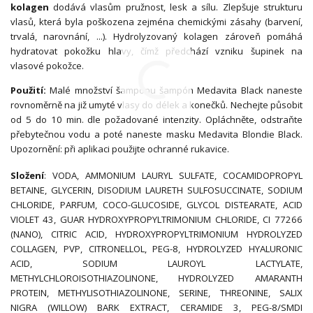
kolagen
dodává vlasům pružnost, lesk a sílu. Zlepšuje strukturu
vlasů, která byla poškozena zejména chemickými zásahy (barvení,
trvalá, narovnání, ...). Hydrolyzovaný kolagen zároveň pomáhá
hydratovat pokožku hlavy, čímž předchází vzniku šupinek na
vlasové pokožce.
Použití:
Malé množství šampónu šampón Medavita Black naneste
rovnoměrně na již umyté vlasy do délek a konečků. Nechejte působit
od 5 do 10 min. dle požadované intenzity. Opláchněte, odstraňte
přebytečnou vodu a poté naneste masku Medavita Blondie Black.
Upozornění: při aplikaci použijte ochranné rukavice.
Složení
: VODA, AMMONIUM LAURYL SULFATE, COCAMIDOPROPYL
BETAINE, GLYCERIN, DISODIUM LAURETH SULFOSUCCINATE, SODIUM
CHLORIDE, PARFUM, COCO-GLUCOSIDE, GLYCOL DISTEARATE, ACID
VIOLET 43, GUAR HYDROXYPROPYLTRIMONIUM CHLORIDE, CI 77266
(NANO), CITRIC ACID, HYDROXYPROPYLTRIMONIUM HYDROLYZED
COLLAGEN, PVP, CITRONELLOL, PEG-8, HYDROLYZED HYALURONIC
ACID, SODIUM LAUROYL LACTYLATE,
METHYLCHLOROISOTHIAZOLINONE, HYDROLYZED AMARANTH
PROTEIN, METHYLISOTHIAZOLINONE, SERINE, THREONINE, SALIX
NIGRA (WILLOW) BARK EXTRACT, CERAMIDE 3, PEG-8/SMDI