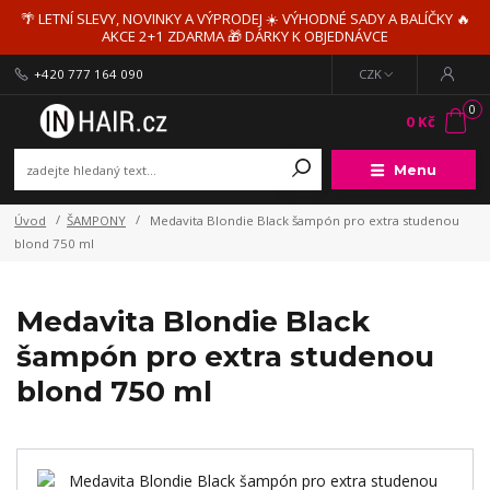
🌴 LETNÍ SLEVY, NOVINKY A VÝPRODEJ ☀️ VÝHODNÉ SADY A BALÍČKY 🔥
AKCE 2+1 ZDARMA 🎁 DÁRKY K OBJEDNÁVCE
+420 777 164 090
CZK
0
0 Kč
Menu
Úvod
ŠAMPONY
Medavita Blondie Black šampón pro extra studenou
blond 750 ml
Medavita Blondie Black
šampón pro extra studenou
blond 750 ml