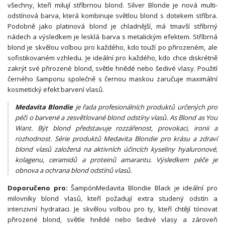
všechny, kteří milují stříbrnou blond. Silver Blonde je nová multi-
odstínová barva, která kombinuje světlou blond s dotekem stříbra.
Podobně jako platinová blond je chladnější, má tmavší stříbrný
nádech a výsledkem je lesklá barva s metalickým efektem. Stříbrná
blond je skvělou volbou pro každého, kdo touží po přirozeném, ale
sofistikovaném vzhledu. Je ideální pro každého, kdo chce diskrétně
zakrýt své přirozené blond, světle hnědé nebo šedivé vlasy. Použití
černého šamponu společně s černou maskou zaručuje maximální
kosmetický efekt barvení vlasů.
Medavita Blondie
je řada profesionálních produktů určených pro
péči o barvené a zesvětlované blond odstíny vlasů. As Blond as You
Want. Být blond představuje rozzářenost, provokaci, ironii a
rozhodnost. Série produktů Medavita Blondie pro krásu a zdraví
blond vlasů založená na aktivních účincích kyseliny hyaluronové,
kolagenu, ceramidů a proteinů amarantu. Výsledkem péče je
obnova a ochrana blond odstínů vlasů.
Doporučeno pro:
Šampón
Medavita Blondie Black je ideální pro
milovníky blond vlasů, kteří požadují extra studený odstín a
intenzivní hydrataci. Je skvělou volbou pro ty, kteří chtějí tónovat
přirozené blond, světle hnědé nebo šedivé vlasy a zároveň