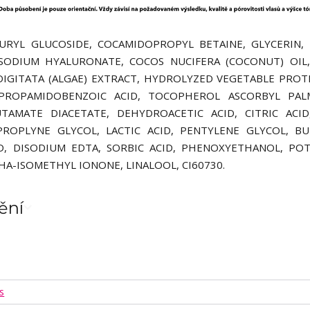
AURYL GLUCOSIDE, COCAMIDOPROPYL BETAINE, GLYCERIN,
 SODIUM HYALURONATE, COCOS NUCIFERA (COCONUT) OIL
 DIGITATA (ALGAE) EXTRACT, HYDROLYZED VEGETABLE PROT
PROPAMIDOBENZOIC ACID, TOCOPHEROL ASCORBYL PALM
TAMATE DIACETATE, DEHYDROACETIC ACID, CITRIC ACID
ROPLYNE GLYCOL, LACTIC ACID, PENTYLENE GLYCOL, BU
D, DISODIUM EDTA, SORBIC ACID, PHENOXYETHANOL, PO
A-ISOMETHYL IONONE, LINALOOL, CI60730.
ění
s