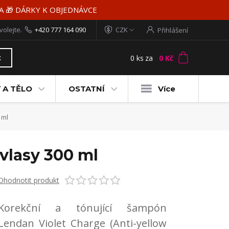
MA 🎁 DÁRKY K OBJEDNÁVCE
volejte.
+420 777 164 090
CZK
Přihlášení
0
ks
za
0 Kč
t
 A TĚLO
OSTATNÍ
Více
 ml
vlasy 300 ml
Ohodnotit produkt
Korekční a tónující šampón
Lendan Violet Charge (Anti-yellow