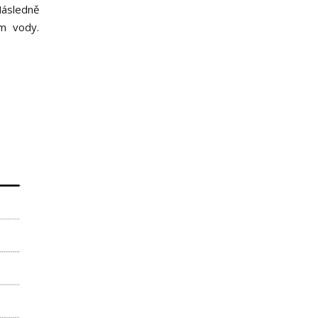
Následně
m vody.