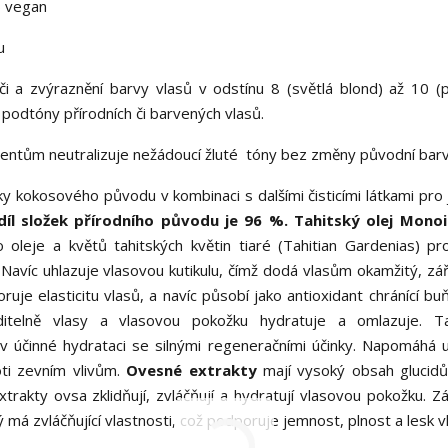
% vegan
u
a zvýraznění barvy vlasů v odstínu 8 (světlá blond) až 10 (p
 podtóny přírodních či barvených vlasů.
tům neutralizuje nežádoucí žluté tóny bez změny původní bar
ky kokosového původu v kombinaci s dalšími čisticími látkami pro
íl složek přírodního původu je 96 %. Tahitský olej Monoi
leje a květů tahitských květin tiaré (Tahitian Gardenias) pr
 Navíc uhlazuje vlasovou kutikulu, čímž dodá vlasům okamžitý, zář
uje elasticitu vlasů, a navíc působí jako antioxidant chránící bu
itelně vlasy a vlasovou pokožku hydratuje a omlazuje. Ta
 v účinné hydrataci se silnými regeneračními účinky. Napomáhá 
oti zevním vlivům.
Ovesné extrakty
mají vysoký obsah glucidů
trakty ovsa zklidňují, zvláčňují a hydratují vlasovou pokožku. Zá
má zvláčňující vlastnosti, což podporuje jemnost, plnost a lesk v