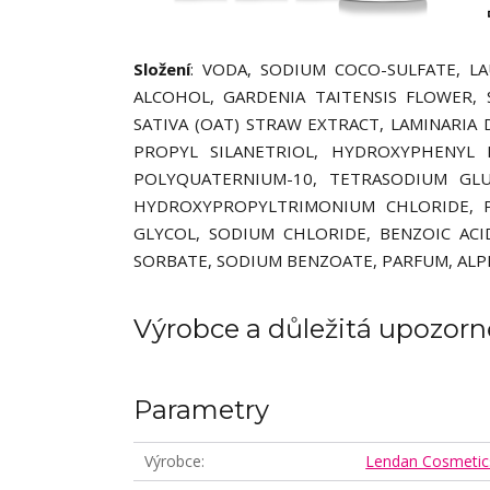
Složení
: VODA, SODIUM COCO-SULFATE, L
ALCOHOL, GARDENIA TAITENSIS FLOWER,
SATIVA (OAT) STRAW EXTRACT, LAMINARIA
PROPYL SILANETRIOL, HYDROXYPHENYL 
POLYQUATERNIUM-10, TETRASODIUM GLU
HYDROXYPROPYLTRIMONIUM CHLORIDE, P
GLYCOL, SODIUM CHLORIDE, BENZOIC ACI
SORBATE, SODIUM BENZOATE, PARFUM, ALPH
Výrobce a důležitá upozorn
Parametry
Výrobce
Lendan Cosmetic