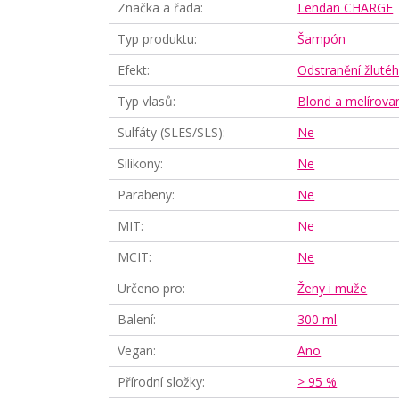
Značka a řada
Lendan CHARGE
Typ produktu
Šampón
Efekt
Odstranění žluté
Typ vlasů
Blond a melírova
Sulfáty (SLES/SLS)
Ne
Silikony
Ne
Parabeny
Ne
MIT
Ne
MCIT
Ne
Určeno pro
Ženy i muže
Balení
300 ml
Vegan
Ano
Přírodní složky
> 95 %