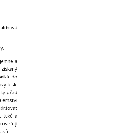
altinová
vy.
 jemné a
získaný
oniká do
ivý lesk.
ňky před
jemství
udržovat
, tuků a
roveň ji
lasů.