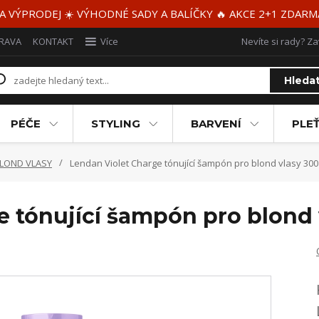
 A VÝPRODEJ ☀️ VÝHODNÉ SADY A BALÍČKY 🔥 AKCE 2+1 ZDAR
RAVA
KONTAKT
Více
Nevíte si rady? Za
Hleda
PÉČE
STYLING
BARVENÍ
PLEŤ
BLOND VLASY
Lendan Violet Charge tónující šampón pro blond vlasy 300
e tónující šampón pro blond 