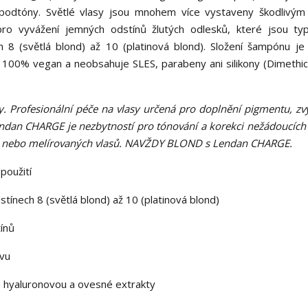
 podtóny. Světlé vlasy jsou mnohem více vystaveny škodlivým
ro vyvážení jemných odstínů žlutých odlesků, které jsou typ
 8 (světlá blond) až 10 (platinová blond). Složení šampónu j
 100% vegan a neobsahuje SLES, parabeny ani silikony (Dimethic
 Profesionální péče na vlasy určená pro doplnění pigmentu, zv
Lendan CHARGE je nezbytností pro tónování a korekci nežádoucích
ých nebo melírovaných vlasů. NAVŽDY BLOND s Lendan CHARGE.
použití
stínech 8 (světlá blond) až 10 (platinová blond)
tínů
avu
nu hyaluronovou a ovesné extrakty