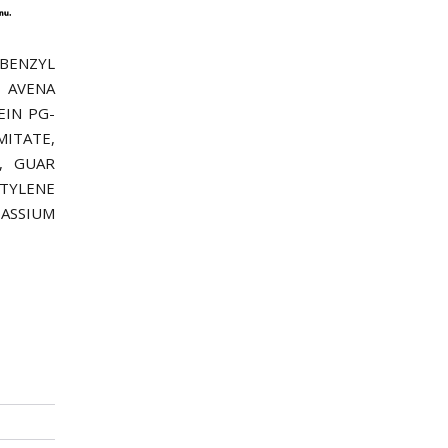
 BENZYL
, AVENA
EIN PG-
ITATE,
, GUAR
TYLENE
TASSIUM