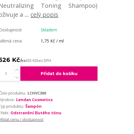
Neutralizing Toning Shampoo)
oživuje a ...
celý popis
Dostupnost
Skladem
Měrná cena
1,75 Kč / ml
526 Kč
/
ks
435 Kč
bez DPH
Přidat do košíku
Číslo produktu:
LCHVC300
Výrobce:
Lendan Cosmetics
Typ produktu:
Šampón
Efekt:
Odstranění žlutého tónu
Hlídat cenu / dostupnost