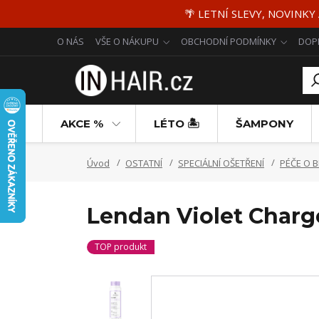
🌴 LETNÍ SLEVY, NOVINKY
O NÁS
VŠE O NÁKUPU
OBCHODNÍ PODMÍNKY
DOP
AKCE %
LÉTO 🏝️
ŠAMPONY
Úvod
OSTATNÍ
SPECIÁLNÍ OŠETŘENÍ
PÉČE O 
Lendan Violet Charg
TOP produkt