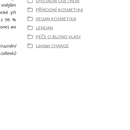
SPECIÁLNÍ OŠETŘENÍ
 vnějším
PŘÍRODNÍ KOSMETIKA
ické při
VEGAN KOSMETIKA
e z 96 %
one) ani
LENDAN
PÉČE O BLOND VLASY
Lendan CHARGE
ýraznění
 odlesků