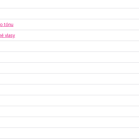
ho tónu
né vlasy