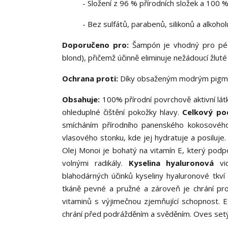
- Složení z 96 % přírodních složek a 100 
- Bez sulfátů, parabenů, silikonů a alkohol
Doporučeno pro:
Šampón je vhodný pro péči 
blond), přičemž účinně eliminuje nežádoucí žluté
Ochrana proti:
Díky obsaženým modrým pigmen
Obsahuje:
100% přírodní povrchově aktivní lát
ohleduplné čištění pokožky hlavy.
Celkový pod
smícháním přírodního panenského kokosového o
vlasového stonku, kde jej hydratuje a posiluje.
Olej Monoi je bohatý na vitamín E, který podpor
volnými radikály.
Kyselina hyaluronová
vid
blahodárných účinků kyseliny hyaluronové tkví
tkáně pevné a pružné a zároveň je chrání pr
vitaminů s výjimečnou zjemňující schopnost. Ex
chrání před podrážděním a svěděním. Oves setý 