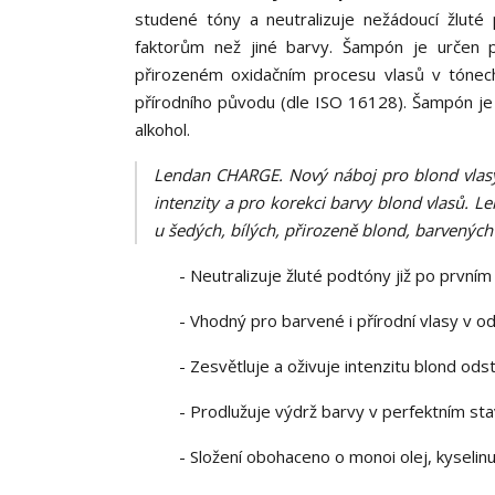
studené tóny a neutralizuje nežádoucí žluté
faktorům než jiné barvy. Šampón je určen p
přirozeném oxidačním procesu vlasů v tónech
přírodního původu (dle ISO 16128). Šampón je
alkohol.
Lendan CHARGE. Nový náboj pro blond vlasy.
intenzity a pro korekci barvy blond vlasů. 
u šedých, bílých, přirozeně blond, barven
- Neutralizuje žluté podtóny již po prvním 
- Vhodný pro barvené i přírodní vlasy v od
- Zesvětluje a oživuje intenzitu blond ods
- Prodlužuje výdrž barvy v perfektním st
- Složení obohaceno o monoi olej, kyseli