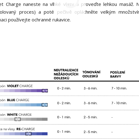
t Charge naneste na vlhké vlasy a proveďte lehkou masáž. 
olovaný proces) a poté pečlivě opláchněte velkým množství
kaci používejte ochranné rukavice.