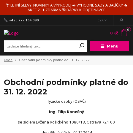
🌴 LETNÍ SLEVY, NOVINKY A VÝPRODEJ ☀️ VÝHODNÉ SADY A BALÍČKY 🔥
AKCE 2+1 ZDARMA 🎁 DÁRKY K OBJEDNÁVCE
+420 777 164 090
CZK
0
0 Kč
Menu
Úvod
Obchodní podmínky platné do 31. 12. 2022
Obchodní podmínky platné do
31. 12. 2022
fyzické osoby (OSVČ)
Ing. Filip Konečný
se sídlem Evžena Rošického 1080/18, Ostrava 721 00
identifikační číslo: 01127624