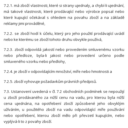
7.2.1. má zboží vlastnosti, které si strany ujednaly, a chybí-li ujednání,
má takové vlastnosti, které prodávající nebo výrobce popsal nebo
které kupující očekával s ohledem na povahu zboží a na základě
reklamy jimi prováděné,
7.2.2. se zboží hodí k účelu, který pro jeho použití prodávající uvádí
nebo ke kterému se zboží tohoto druhu obvykle používá,
7.2.3. zboží odpovídá jakostí nebo provedením smluvenému vzorku
nebo předloze, byla-li jakost nebo provedení určeno podle
smluveného vzorku nebo předlohy,
7.2.4. je zboží v odpovídajícím množství, míře nebo hmotnosti a
7.2.5. zboží vyhovuje požadavkům právních předpisů.
7.3. Ustanovení uvedená v čl. 7.2 obchodních podmínek se nepoužijí
u zboží prodávaného za nižší cenu na vadu, pro kterou byla nižší
cena ujednána, na opotřebení zboží způsobené jeho obvyklým
užíváním, u použitého zboží na vadu odpovídající míře používání
nebo opotřebení, kterou zboží mělo při převzetí kupujícím, nebo
vyplývá-li to z povahy zboží.