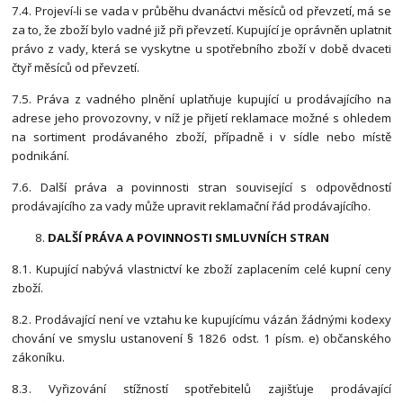
7.4. Projeví-li se vada v průběhu dvanáctvi měsíců od převzetí, má se
za to, že zboží bylo vadné již při převzetí. Kupující je oprávněn uplatnit
právo z vady, která se vyskytne u spotřebního zboží v době dvaceti
čtyř měsíců od převzetí.
7.5. Práva z vadného plnění uplatňuje kupující u prodávajícího na
adrese jeho provozovny, v níž je přijetí reklamace možné s ohledem
na sortiment prodávaného zboží, případně i v sídle nebo místě
podnikání.
7.6. Další práva a povinnosti stran související s odpovědností
prodávajícího za vady může upravit reklamační řád prodávajícího.
DALŠÍ PRÁVA A POVINNOSTI SMLUVNÍCH STRAN
8.1. Kupující nabývá vlastnictví ke zboží zaplacením celé kupní ceny
zboží.
8.2. Prodávající není ve vztahu ke kupujícímu vázán žádnými kodexy
chování ve smyslu ustanovení § 1826 odst. 1 písm. e) občanského
zákoníku.
8.3. Vyřizování stížností spotřebitelů zajišťuje prodávající