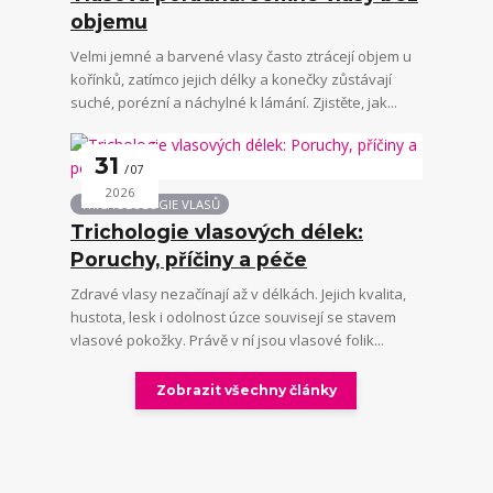
objemu
Velmi jemné a barvené vlasy často ztrácejí objem u
kořínků, zatímco jejich délky a konečky zůstávají
suché, porézní a náchylné k lámání. Zjistěte, jak...
31
07
2026
TRICHOLOLOGIE VLASŮ
Trichologie vlasových délek:
Poruchy, příčiny a péče
Zdravé vlasy nezačínají až v délkách. Jejich kvalita,
hustota, lesk i odolnost úzce souvisejí se stavem
vlasové pokožky. Právě v ní jsou vlasové folik...
Zobrazit všechny články