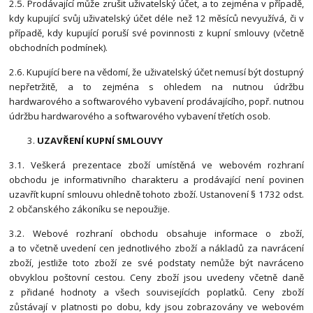
2.5. Prodávající může zrušit uživatelský účet, a to zejména v případě,
kdy kupující svůj uživatelský účet déle než 12 měsíců nevyužívá, či v
případě, kdy kupující poruší své povinnosti z kupní smlouvy (včetně
obchodních podmínek).
2.6. Kupující bere na vědomí, že uživatelský účet nemusí být dostupný
nepřetržitě, a to zejména s ohledem na nutnou údržbu
hardwarového a softwarového vybavení prodávajícího, popř. nutnou
údržbu hardwarového a softwarového vybavení třetích osob.
UZAVŘENÍ KUPNÍ SMLOUVY
3.1. Veškerá prezentace zboží umístěná ve webovém rozhraní
obchodu je informativního charakteru a prodávající není povinen
uzavřít kupní smlouvu ohledně tohoto zboží. Ustanovení § 1732 odst.
2 občanského zákoníku se nepoužije.
3.2. Webové rozhraní obchodu obsahuje informace o zboží,
a to včetně uvedení cen jednotlivého zboží a nákladů za navrácení
zboží, jestliže toto zboží ze své podstaty nemůže být navráceno
obvyklou poštovní cestou. Ceny zboží jsou uvedeny včetně daně
z přidané hodnoty a všech souvisejících poplatků. Ceny zboží
zůstávají v platnosti po dobu, kdy jsou zobrazovány ve webovém