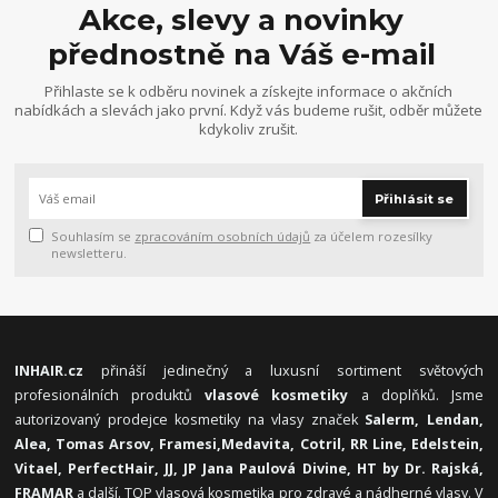
Akce, slevy a novinky
přednostně na Váš e-mail
Přihlaste se k odběru novinek a získejte informace o akčních
nabídkách a slevách jako první. Když vás budeme rušit, odběr můžete
kdykoliv zrušit.
Přihlásit se
Souhlasím se
zpracováním osobních údajů
za účelem rozesílky
newsletteru.
INHAIR.cz
přináší jedinečný a luxusní sortiment světových
profesionálních produktů
vlasové kosmetiky
a doplňků. Jsme
autorizovaný prodejce kosmetiky na vlasy značek
Salerm, Lendan,
Alea, Tomas Arsov, Framesi,
Medavita, Cotril, RR Line, Edelstein,
Vitael,
PerfectHair, JJ, JP Jana Paulová Divine, HT by Dr. Rajská,
FRAMAR
a další. TOP vlasová kosmetika pro zdravé a nádherné vlasy. V