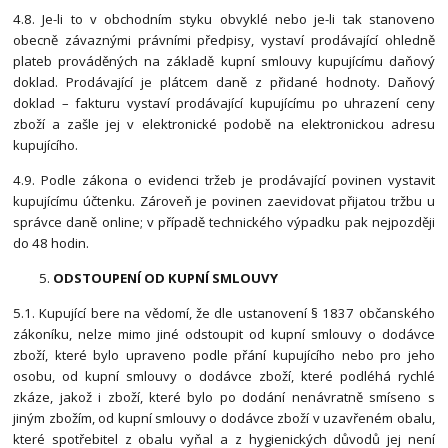
4.8. Je-li to v obchodním styku obvyklé nebo je-li tak stanoveno
obecně závaznými právními předpisy, vystaví prodávající ohledně
plateb prováděných na základě kupní smlouvy kupujícímu daňový
doklad. Prodávající je plátcem daně z přidané hodnoty. Daňový
doklad – fakturu vystaví prodávající kupujícímu po uhrazení ceny
zboží a zašle jej v elektronické podobě na elektronickou adresu
kupujícího.
4.9. Podle zákona o evidenci tržeb je prodávající povinen vystavit
kupujícímu účtenku. Zároveň je povinen zaevidovat přijatou tržbu u
správce daně online; v případě technického výpadku pak nejpozději
do 48 hodin.
ODSTOUPENÍ OD KUPNÍ SMLOUVY
5.1. Kupující bere na vědomí, že dle ustanovení § 1837 občanského
zákoníku, nelze mimo jiné odstoupit od kupní smlouvy o dodávce
zboží, které bylo upraveno podle přání kupujícího nebo pro jeho
osobu, od kupní smlouvy o dodávce zboží, které podléhá rychlé
zkáze, jakož i zboží, které bylo po dodání nenávratně smíseno s
jiným zbožím, od kupní smlouvy o dodávce zboží v uzavřeném obalu,
které spotřebitel z obalu vyňal a z hygienických důvodů jej není