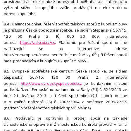
prostřednictvím elektronické adresy obchod@inhair.cz. Informaci o
vyřízení stížnosti kupujícího zašle prodávající na elektronickou
adresu kupujícího.
8.4. K mimosoudnímu řešení spotřebitelských sporů z kupní smlouvy
je příslušná Česká obchodní inspekce, se sídlem Štěpánská 567/15,
120 00 Praha 2, IČ: 000 20 869, internetová
adresa:
https://adr.coi.cz/cs
. Platformu pro řešení sporů on-line
nacházející se na internetové adrese
http://ec.europa.eu/consumers/odr je možné využít při řešení sporů
mezi prodávajícím a kupujícím z kupní smlouvy.
8.5. Evropské spotřebitelské centrum Česká republika, se sídlem
Štěpánská 567/15, 120 00 Praha 2, internetová
adresa:
http://www.evropskyspotrebitel.cz
je kontaktním místem
podle Nařízení Evropského parlamentu a Rady (EU) č. 524/2013 ze
dne 21. května 2013 o řešení spotřebitelských sporů on-line
a o změně nařízení (ES) č. 2006/2004 a směrnice 2009/22/ES
(nařízení o řešení spotřebitelských sporů on-line).
8.6. Prodávající je oprávněn k prodeji zboží na základě
živnostenského oprávnění. Živnostenskou kontrolu provádí v rámci
své působnosti příslušný živnostenský úřad. Dozor nad oblastí