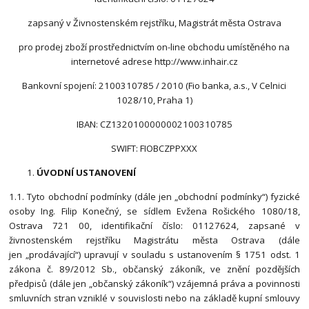
zapsaný v Živnostenském rejstříku, Magistrát města Ostrava
pro prodej zboží prostřednictvím on-line obchodu umístěného na
internetové adrese http://www.inhair.cz
Bankovní spojení: 2100310785 / 2010 (Fio banka, a.s., V Celnici
1028/10, Praha 1)
IBAN: CZ1320100000002100310785
SWIFT: FIOBCZPPXXX
ÚVODNÍ USTANOVENÍ
1.1. Tyto obchodní podmínky (dále jen „obchodní podmínky“) fyzické
osoby Ing. Filip Konečný, se sídlem Evžena Rošického 1080/18,
Ostrava 721 00, identifikační číslo: 01127624, zapsané v
živnostenském rejstříku Magistrátu města Ostrava (dále
jen „prodávající“) upravují v souladu s ustanovením § 1751 odst. 1
zákona č. 89/2012 Sb., občanský zákoník, ve znění pozdějších
předpisů (dále jen „občanský zákoník“) vzájemná práva a povinnosti
smluvních stran vzniklé v souvislosti nebo na základě kupní smlouvy