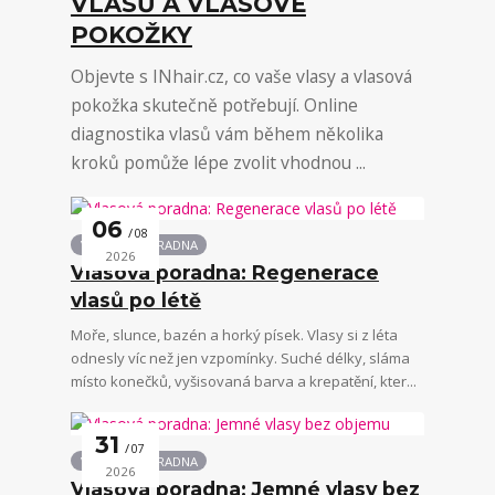
VLASŮ A VLASOVÉ
POKOŽKY
Objevte s INhair.cz, co vaše vlasy a vlasová
pokožka skutečně potřebují. Online
diagnostika vlasů vám během několika
kroků pomůže lépe zvolit vhodnou ...
06
08
VLASOVÁ PORADNA
2026
Vlasová poradna: Regenerace
vlasů po létě
Moře, slunce, bazén a horký písek. Vlasy si z léta
odnesly víc než jen vzpomínky. Suché délky, sláma
místo konečků, vyšisovaná barva a krepatění, kter...
31
07
VLASOVÁ PORADNA
2026
Vlasová poradna: Jemné vlasy bez