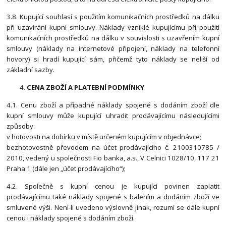
3.8. Kupující souhlasí s použitím komunikačních prostředků na dálku
při uzavírání kupní smlouvy. Náklady vzniklé kupujícímu při použití
komunikačních prostředků na dálku v souvislosti s uzavřením kupní
smlouvy (náklady na internetové připojení, náklady na telefonní
hovory) si hradí kupující sám, přičemž tyto náklady se neliší od
základní sazby.
CENA ZBOŽÍ A PLATEBNÍ PODMÍNKY
4.1. Cenu zboží a případné náklady spojené s dodáním zboží dle
kupní smlouvy může kupující uhradit prodávajícímu následujícími
způsoby:
v hotovosti na dobírku v místě určeném kupujícím v objednávce;
bezhotovostně převodem na účet prodávajícího č. 2100310785 /
2010, vedený u společnosti Fio banka, a.s., V Celnici 1028/10, 117 21
Praha 1 (dále jen „účet prodávajícího“);
4.2. Společně s kupní cenou je kupující povinen zaplatit
prodávajícímu také náklady spojené s balením a dodáním zboží ve
smluvené výši. Není-li uvedeno výslovně jinak, rozumí se dále kupní
cenou i náklady spojené s dodáním zboží.