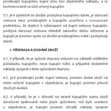
prodávající kupujícímu kupní cenu bez zbytečného odkladu, a to
bezhotovostně na účet určený kupujícím.
5.7. Je-li společně se zbožím poskytnut kupujícímu dárek, je darovací
smlouva mezi prodávajícím a kupujícím uzavřena s rozvazovací
podmínkou, že dojde-li k odstoupení od kupní smlouvy kupujícím,
pozbývá darovací smlouva ohledně takového dárku účinnosti a
kupující je povinen spolu se zbožím prodávajícímu vrátit i poskytnutý
dárek.
PŘEPRAVA A DODÁNÍ ZBOŽÍ
6.1. V případě, že je způsob dopravy smluven na základě zvláštního
požadavku kupujícího, nese kupující riziko a případné dodatečné
náklady spojené s tímto způsobem dopravy.
6.2. Je-li prodávající podle kupní smlouvy povinen dodat zboží na
místo určené kupujícím v objednávce, je kupující povinen převzít
zboží při dodání.
6.3. V případě, že je z důvodů na straně kupujícího nutno zboží
doručovat opakovaně nebo jiným způsobem, než bylo uvedeno
v objednávce, je kupující povinen uhradit náklady spojené