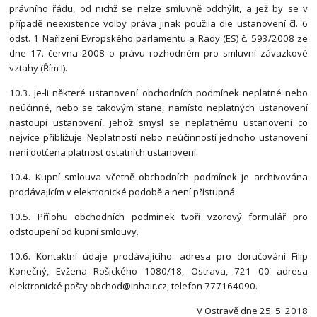
právního řádu, od nichž se nelze smluvně odchýlit, a jež by se v
případě neexistence volby práva jinak použila dle ustanovení čl. 6
odst. 1 Nařízení Evropského parlamentu a Rady (ES) č. 593/2008 ze
dne 17. června 2008 o právu rozhodném pro smluvní závazkové
vztahy (Řím I).
10.3. Je-li některé ustanovení obchodních podmínek neplatné nebo
neúčinné, nebo se takovým stane, namísto neplatných ustanovení
nastoupí ustanovení, jehož smysl se neplatnému ustanovení co
nejvíce přibližuje. Neplatností nebo neúčinností jednoho ustanovení
není dotčena platnost ostatních ustanovení.
10.4. Kupní smlouva včetně obchodních podmínek je archivována
prodávajícím v elektronické podobě a není přístupná.
10.5. Přílohu obchodních podmínek tvoří vzorový formulář pro
odstoupení od kupní smlouvy.
10.6. Kontaktní údaje prodávajícího: adresa pro doručování Filip
Konečný, Evžena Rošického 1080/18, Ostrava, 721 00 adresa
elektronické pošty obchod@inhair.cz, telefon 777164090.
V Ostravě dne 25. 5. 2018