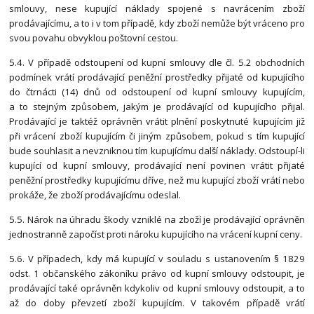
smlouvy, nese kupující náklady spojené s navrácením zboží
prodávajícímu, a to i v tom případě, kdy zboží nemůže být vráceno pro
svou povahu obvyklou poštovní cestou.
5.4. V případě odstoupení od kupní smlouvy dle čl. 5.2 obchodních
podmínek vrátí prodávající peněžní prostředky přijaté od kupujícího
do čtrnácti (14) dnů od odstoupení od kupní smlouvy kupujícím,
a to stejným způsobem, jakým je prodávající od kupujícího přijal.
Prodávající je taktéž oprávněn vrátit plnění poskytnuté kupujícím již
při vrácení zboží kupujícím či jiným způsobem, pokud s tím kupující
bude souhlasit a nevzniknou tím kupujícímu další náklady. Odstoupí-li
kupující od kupní smlouvy, prodávající není povinen vrátit přijaté
peněžní prostředky kupujícímu dříve, než mu kupující zboží vrátí nebo
prokáže, že zboží prodávajícímu odeslal.
5.5. Nárok na úhradu škody vzniklé na zboží je prodávající oprávněn
jednostranně započíst proti nároku kupujícího na vrácení kupní ceny.
5.6. V případech, kdy má kupující v souladu s ustanovením § 1829
odst. 1 občanského zákoníku právo od kupní smlouvy odstoupit, je
prodávající také oprávněn kdykoliv od kupní smlouvy odstoupit, a to
až do doby převzetí zboží kupujícím. V takovém případě vrátí