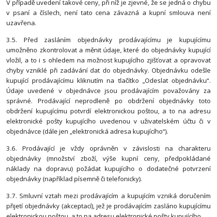
V případě uvedení takové ceny, při níž je zjevné, že se jedná o chybu
v psaní a číslech, není tato cena závazná a kupní smlouva není
uzavřena.
3.5. Před zasláním objednávky prodávajícímu je kupujícímu
umožněno zkontrolovat a měnit údaje, které do objednávky kupující
vložil, a to i s ohledem na možnost kupujícího zjišťovat a opravovat
chyby vzniklé při zadávání dat do objednávky. Objednávku odešle
kupující prodávajícímu kliknutím na tlačítko „Odeslat objednávku“.
Údaje uvedené v objednávce jsou prodávajícím považovány za
správné. Prodávající neprodleně po obdržení objednávky toto
obdržení kupujícímu potvrdí elektronickou poštou, a to na adresu
elektronické pošty kupujícího uvedenou v uživatelském účtu či v
objednávce (dále jen „elektronická adresa kupujícího“).
3.6. Prodávající je vždy oprávněn v závislosti na charakteru
objednávky (množství zboží, výše kupní ceny, předpokládané
náklady na dopravu) požádat kupujícího o dodatečné potvrzení
objednávky (například písemně či telefonicky).
3.7. Smluvní vztah mezi prodávajícím a kupujícím vzniká doručením
přijetí objednávky (akceptací), jež je prodávajícím zasláno kupujícímu
elektronickou poštou, a to na adresu elektronické pošty kupujícího.