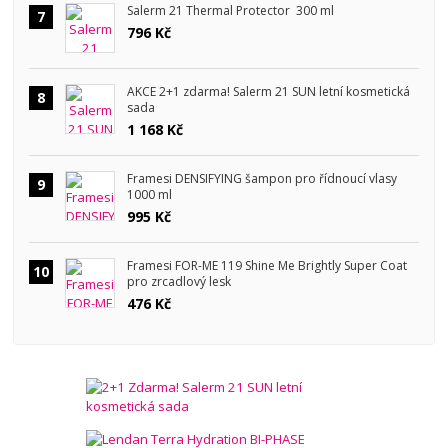
Salerm 21 Thermal Protector 300 ml
7
796 Kč
AKCE 2+1 zdarma! Salerm 21 SUN letní kosmetická
8
sada
1 168 Kč
Framesi DENSIFYING šampon pro řídnoucí vlasy
9
1000 ml
995 Kč
Framesi FOR-ME 119 Shine Me Brightly Super Coat
10
pro zrcadlový lesk
476 Kč