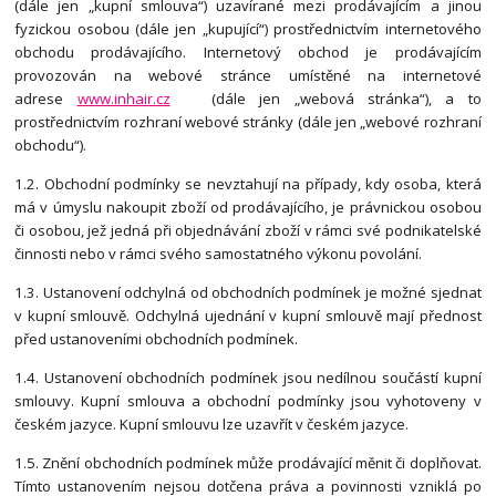
(dále jen „kupní smlouva“) uzavírané mezi prodávajícím a jinou
fyzickou osobou (dále jen „kupující“) prostřednictvím internetového
obchodu prodávajícího. Internetový obchod je prodávajícím
provozován na webové stránce umístěné na internetové
adrese
www.inhair.cz
(dále jen „webová stránka“), a to
prostřednictvím rozhraní webové stránky (dále jen „webové rozhraní
obchodu“).
1.2. Obchodní podmínky se nevztahují na případy, kdy osoba, která
má v úmyslu nakoupit zboží od prodávajícího, je právnickou osobou
či osobou, jež jedná při objednávání zboží v rámci své podnikatelské
činnosti nebo v rámci svého samostatného výkonu povolání.
1.3. Ustanovení odchylná od obchodních podmínek je možné sjednat
v kupní smlouvě. Odchylná ujednání v kupní smlouvě mají přednost
před ustanoveními obchodních podmínek.
1.4. Ustanovení obchodních podmínek jsou nedílnou součástí kupní
smlouvy. Kupní smlouva a obchodní podmínky jsou vyhotoveny v
českém jazyce. Kupní smlouvu lze uzavřít v českém jazyce.
1.5. Znění obchodních podmínek může prodávající měnit či doplňovat.
Tímto ustanovením nejsou dotčena práva a povinnosti vzniklá po