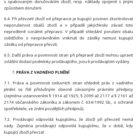
s opakovaným doručováním zboží, resp. náklady spojené s jiným
způsobem doručení.
6.4. Při převzetí zboží od přepravce je kupující povinen zkontrolovat
neporušenost obalů zboží a v případě jakýchkoliv závad toto
neprodleně oznámit přepravci. V případě shledání porušení obalu
svědčícího o neoprávněném vniknutí do zásilky nemusí kupující
zásilku od přepravce převzít.
6.5. Další práva a povinnosti stran při přepravě zboží mohou upravit
zvláštní dodací podmínky prodávajícího, jsou-li prodávajícím vydány.
PRÁVA Z VADNÉHO PLNĚNÍ
7.1. Práva a povinnosti smluvních stran ohledně práv z vadného
plnění se řídí příslušnými obecně závaznými právními předpisy
(zejména ustanoveními § 1914 až 1925, § 2099 až 2117 a § 2161 až
2174 občanského zákoníku a zákonem č. 634/1992 Sb., o ochraně
spotřebitele, ve znění pozdějších předpisů).
7.2. Prodávající odpovídá kupujícímu, že zboží při převzetí nemá
vady. Zejména prodávající odpovídá kupujícímu, že v době, kdy
kupující zboží převzal: