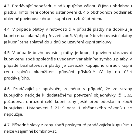
4.3. Prodávající nepožaduje od kupujícího zálohu či jinou obdobnou
platbu. Tímto není dotčeno ustanovení čl. 4.6 obchodních podmínek
ohledně povinnosti uhradit kupní cenu zboží předem.
4.4. V případě platby v hotovosti či v případě platby na dobírku je
kupní cena splatná při převzetí zboží. V případě bezhotovostní platby
je kupní cena splatná do 3 dnů od uzavření kupní smlouvy.
4.5. V případě bezhotovostní platby je kupující povinen uhrazovat
kupní cenu zboží společně s uvedením variabilního symbolu platby. V
případě bezhotovostní platby je závazek kupujícího uhradit kupní
cenu splněn okamžikem připsání příslušné částky na účet
prodávajícího.
4.6. Prodávající je oprávněn, zejména v případě, že ze strany
kupujícího nedojde k dodatečnému potvrzení objednávky (čl. 3.6),
požadovat uhrazení celé kupní ceny ještě před odesláním zboží
kupujícímu. Ustanovení § 2119 odst. 1 občanského zákoníku se
nepoužije.
4.7. Případné slevy z ceny zboží poskytnuté prodávajícím kupujícímu
nelze vzájemně kombinovat.