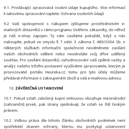
9.1. Prodávající zpracovává osobní údaje kupujícího. Více informací
k takovému zpracování najdete: Ochrana osobních údajů
9.2 Vaši spokojenost s nákupem zjišťujeme prostřednictvím e-
mailových dotazníků v rámci programu Ověřeno zákazníky, do něhož
je náš e-shop zapojen. Ty vám zasíláme pokaždé, když u nás
nakoupíte, pokud ve smyslu § 7 odst. 3 zákona č. 480/2004 Sb. o
některých službách informační společnosti neodmítnete zasílání
našich obchodních sdělení nebo neodvoláte svůj dříve udělený
souhlas. Pro zasílání dotazníků, vyhodnocování vaší zpětné vazby a
analýz našeho tržního postavení využíváme zpracovatele, kterým je
provozovatel portálu Heureka.cz; tomu pro tyto účely můžeme
předávat informace o zakoupeném zboží a vaši e-mailovou adresu.
ZÁVĚREČNÁ USTANOVENÍ
10.1. Pokud vztah založený kupní smlouvou obsahuje mezinárodní
(zahraniční) prvek, pak strany sjednávají, že vztah se řídí českým
právem.
10.2. Volbou práva dle tohoto článku obchodních podmínek není
spotřebitel zbaven ochrany, kterou mu poskytují ustanovení