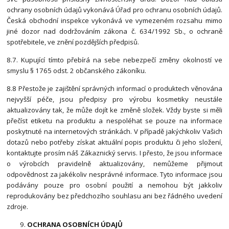
ochrany osobních údajů vykonává Úřad pro ochranu osobních údajů.
Česká obchodní inspekce vykonává ve vymezeném rozsahu mimo
jiné dozor nad dodržováním zákona č. 634/1992 Sb., o ochraně
spotřebitele, ve znění pozdějších předpisů.
8.7. Kupující tímto přebírá na sebe nebezpečí změny okolností ve
smyslu § 1765 odst. 2 občanského zákoníku.
8.8 Přestože je zajištění správných informací o produktech věnována
nejvyšší péče, jsou předpisy pro výrobu kosmetiky neustále
aktualizovány tak, že může dojít ke změně složek. Vždy byste si měli
přečíst etiketu na produktu a nespoléhat se pouze na informace
poskytnuté na internetových stránkách. V případě jakýchkoliv Vašich
dotazů nebo potřeby získat aktuální popis produktu či jeho složení,
kontaktujte prosím náš Zákaznický servis. I přesto, že jsou informace
o výrobcích pravidelně aktualizovány, nemůžeme přijmout
odpovědnost za jakékoliv nesprávné informace. Tyto informace jsou
podávány pouze pro osobní použití a nemohou být jakkoliv
reprodukovány bez předchozího souhlasu ani bez řádného uvedení
zdroje.
OCHRANA OSOBNÍCH ÚDAJŮ