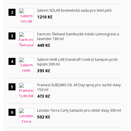
Salerm SOLAR kosmetická sada pro letní péči
2
1210 Kč
Farm.inc Šlehané bambucké máslo Lemongrass a
3
lavender 180 ml
449 Kč
Salerm HAIR LAB Dandruff Control šampon proti
4
lupům 300 ml
393 Kč
Framesi SUBLIMIS OIL All Day sprej pro suché vlasy
5
150 ml
473 Kč
Lendan Terra Curly šampón pro vlnité vlasy 300 ml
6
502 Kč