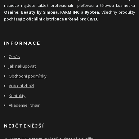
nabídce najdete taktéž profesionální pleťovou a tělovou kosmetiku
Osaine, Beauty by Simona, FARM.INC
a
Byotea
. Všechny produkty
pocházejí z
oficiální distribuce určené pro ČR/EU
.
INFORMACE
O nás
Jak nakupovat
Obchodní podmínky
Vrácení zboží
Kontakty
Akademie INhair
NEJČTENĚJŠÍ
ONLINE Diagnostika vlasů a vlasové pokožky