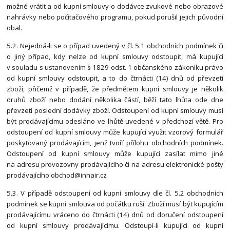
možné vrátit a od kupní smlouvy o dodávce zvukové nebo obrazové
nahrávky nebo počítačového programu, pokud porušil jejich původní
obal.
5.2. Nejedná-li se o případ uvedený v čl. 5.1 obchodních podmínek či
o jiný případ, kdy nelze od kupní smlouvy odstoupit, má kupující
v souladu s ustanovením § 1829 odst. 1 občanského zákoníku právo
od kupní smlouvy odstoupit, a to do čtrnácti (14) dnů od převzetí
zboží, přičemž v případě, že předmětem kupní smlouvy je několik
druhů zboží nebo dodání několika částí, běží tato lhůta ode dne
převzetí poslední dodávky zboží. Odstoupení od kupní smlouvy musí
být prodávajícímu odesláno ve lhůtě uvedené v předchozí větě. Pro
odstoupení od kupní smlouvy může kupující využit vzorový formulář
poskytovaný prodávajícím, jenž tvoří přílohu obchodních podmínek.
Odstoupení od kupní smlouvy může kupující zasílat mimo jiné
na adresu provozovny prodávajícího či na adresu elektronické pošty
prodávajícího obchod@inhair.cz
5.3. V případě odstoupení od kupní smlouvy dle čl. 5.2 obchodních
podmínek se kupní smlouva od počátku ruší. Zboží musí být kupujícím
prodávajícímu vráceno do čtrnácti (14) dnů od doručení odstoupení
od kupní smlouvy prodávajícímu. Odstoupí-li kupující od kupní