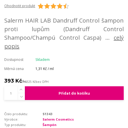
Ohodnotit produkt
Salerm HAIR LAB Dandruff Control šampon
proti lupům (Dandruff Control
Shampoo/Champú Control Caspa) ...
celý
popis
Dostupnost
Skladem
Měrná cena
1,31 Kč / ml
393 Kč
/
ks
325 Kč
bez DPH
Přidat do košíku
Číslo produktu:
S1343
Výrobce:
Salerm Cosmetics
Typ produktu:
Šampón