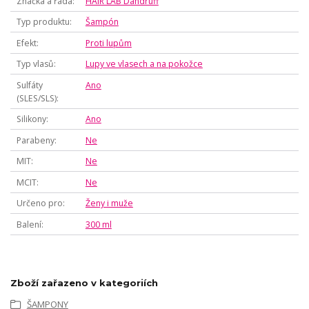
Značka a řada
HAIR LAB Dandruff
Typ produktu
Šampón
Efekt
Proti lupům
Typ vlasů
Lupy ve vlasech a na pokožce
Sulfáty
Ano
(SLES/SLS)
Silikony
Ano
Parabeny
Ne
MIT
Ne
MCIT
Ne
Určeno pro
Ženy i muže
Balení
300 ml
Zboží zařazeno v kategoriích
ŠAMPONY