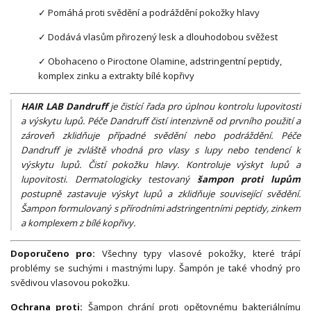
✓ Pomáhá proti svědění a podráždění pokožky hlavy
✓ Dodává vlasům přirozený lesk a dlouhodobou svěžest
✓ Obohaceno o Piroctone Olamine, adstringentní peptidy,
komplex zinku a extrakty bílé kopřivy
HAIR LAB Dandruff
je čistící řada pro úplnou kontrolu lupovitosti
a výskytu lupů. Péče Dandruff čistí intenzivně od prvního použití a
zároveň zklidňuje případné svědění nebo podráždění. Péče
Dandruff je zvláště vhodná pro vlasy s lupy nebo tendencí k
výskytu lupů. Čistí pokožku hlavy. Kontroluje výskyt lupů a
lupovitosti. Dermatologicky testovaný
šampon proti lupům
postupně zastavuje výskyt lupů a zklidňuje související svědění.
Šampon formulovaný s přírodními adstringentními peptidy, zinkem
a komplexem z bílé kopřivy.
Doporučeno pro:
Všechny typy vlasové pokožky, které trápí
problémy se suchými i mastnými lupy. Šampón je také vhodný pro
svědivou vlasovou pokožku.
Ochrana proti:
Šampon chrání proti opětovnému bakteriálnímu