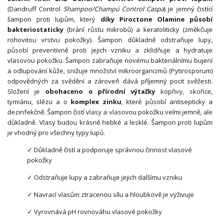
(Dandruff Control
Shampoo/Champú Control Caspa
) je jemný čistící
šampon proti lupům, který
díky Piroctone Olamine působí
bakteriostaticky
(brání růstu mikrobů) a keratoliticky (změkčuje
rohovitou vrstvu pokožky). Šampon důkladně odstraňuje lupy,
působí preventivně proti jejich vzniku a zklidňuje a hydratuje
vlasovou pokožku. Šampon zabraňuje novému bakteriálnímu bujení
a odlupování kůže, snižuje množství mikroorganizmů (Pytirosporum)
odpovědných za svědění a zároveň dává příjemný pocit svěžesti.
Složení je
obohaceno o přírodní výtažky
kopřivy, skořice,
tymiánu, slézu a o
komplex zinku
, které působí antisepticky a
dezinfekčně. Šampon čistí vlasy a vlasovou pokožku velmi jemně, ale
důkladně. Vlasy budou krásně hebké a lesklé. Šampon proti lupům
je vhodný pro všechny typy lupů.
✓ Důkladně čistí a podporuje správnou činnost vlasové
pokožky
✓ Odstraňuje lupy a zabraňuje jejich dalšímu vzniku
✓ Navrací vlasům ztracenou sílu a hloubkově je vyživuje
✓ Vyrovnává pH rovnováhu vlasové pokožky