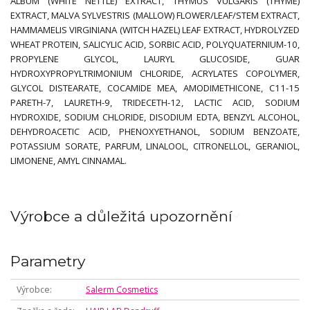
ALBUM (WHITE NETTLE) EXTRACT, THYMUS VULGARIS (THYME)
EXTRACT, MALVA SYLVESTRIS (MALLOW) FLOWER/LEAF/STEM EXTRACT,
HAMMAMELIS VIRGINIANA (WITCH HAZEL) LEAF EXTRACT, HYDROLYZED
WHEAT PROTEIN, SALICYLIC ACID, SORBIC ACID, POLYQUATERNIUM-10,
PROPYLENE GLYCOL, LAURYL GLUCOSIDE, GUAR
HYDROXYPROPYLTRIMONIUM CHLORIDE, ACRYLATES COPOLYMER,
GLYCOL DISTEARATE, COCAMIDE MEA, AMODIMETHICONE, C11-15
PARETH-7, LAURETH-9, TRIDECETH-12, LACTIC ACID, SODIUM
HYDROXIDE, SODIUM CHLORIDE, DISODIUM EDTA, BENZYL ALCOHOL,
DEHYDROACETIC ACID, PHENOXYETHANOL, SODIUM BENZOATE,
POTASSIUM SORATE, PARFUM, LINALOOL, CITRONELLOL, GERANIOL,
LIMONENE, AMYL CINNAMAL.
Výrobce a důležitá upozornění
Parametry
Výrobce
Salerm Cosmetics