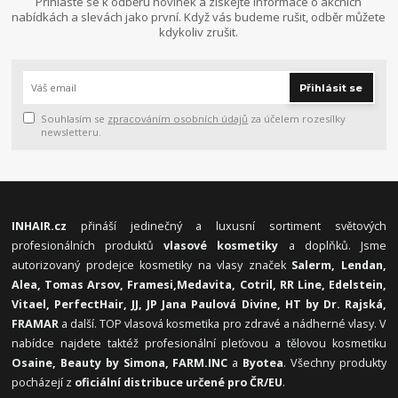
Přihlaste se k odběru novinek a získejte informace o akčních
nabídkách a slevách jako první. Když vás budeme rušit, odběr můžete
kdykoliv zrušit.
Přihlásit se
Souhlasím se
zpracováním osobních údajů
za účelem rozesílky
newsletteru.
INHAIR.cz
přináší jedinečný a luxusní sortiment světových
profesionálních produktů
vlasové kosmetiky
a doplňků. Jsme
autorizovaný prodejce kosmetiky na vlasy značek
Salerm, Lendan,
Alea, Tomas Arsov, Framesi,
Medavita, Cotril, RR Line, Edelstein,
Vitael,
PerfectHair, JJ, JP Jana Paulová Divine, HT by Dr. Rajská,
FRAMAR
a další. TOP vlasová kosmetika pro zdravé a nádherné vlasy. V
nabídce najdete taktéž profesionální pleťovou a tělovou kosmetiku
Osaine, Beauty by Simona, FARM.INC
a
Byotea
. Všechny produkty
pocházejí z
oficiální distribuce určené pro ČR/EU
.