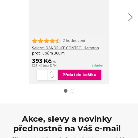
2 hodnocení
Salerm DAND
proti lupům 1
Salerm DANDRUFF CONTROL šampon
proti lupům 300 ml
393 Kč
1 083 Kč
/
ks
/
Skladem
325 Kč
bez DPH
895 Kč
bez DPH
Přidat do košíku
Akce, slevy a novinky
přednostně na Váš e-mail