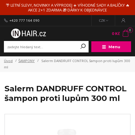
🌴 LETNÍ SLEVY, NOVINKY A VÝPRODEJ ☀️ VÝHODNÉ SADY A BALÍČKY 🔥
AKCE 2+1 ZDARMA 🎁 DÁRKY K OBJEDNÁVCE
+420 777 164 090
CZK
0
0 Kč
Menu
Úvod
ŠAMPONY
Salerm DANDRUFF CONTROL šampon proti lupům 300
ml
Salerm DANDRUFF CONTROL
šampon proti lupům 300 ml