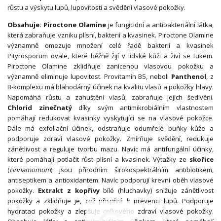
růstu a výskytu lupů, lupovitosti a svědění vlasové pokožky.
Obsahuje: Piroctone Olamine
je fungicidní a antibakteriální látka,
která zabraňuje vzniku plísní, bakterií a kvasinek. Piroctone Olamine
významně omezuje množení celé řadě bakterií a kvasinek
Pityrosporum ovale, které běžně žijí v lidské kůži a živí se tukem.
Piroctone Olamine zklidňuje zanícenou vlasovou pokožku a
významně eliminuje lupovitost. Provitamín B5, neboli
Panthenol
, z
B-komplexu má blahodárný účinek na kvalitu vlasů a pokožky hlavy.
Napomáhá růstu a zahuštění vlasů, zabraňuje jejich šedivění.
Chlorid zinečnatý
díky svým antimikrobiálním vlastnostem
pomáhají redukovat kvasinky vyskytující se na vlasové pokožce.
Dále má exfoliační účinek, odstraňuje odumřelé buňky kůže a
podporuje zdraví vlasové pokožky. Zmírňuje svědění, redukuje
zánětlivost a reguluje tvorbu mazu. Navíc má antifungální účinky,
které pomáhají potlačit růst plísní a kvasinek. Výtažky ze
skořice
(
cinnamomum
) jsou přírodním širokospektrálním antibiotikem,
antiseptikem a antioxidantem. Navíc podporují krevní oběh vlasové
pokožky.
Extrakt z kopřivy
bílé (hluchavky) snižuje zánětlivost
pokožky a zklidňuje je, což přispívá k prevenci lupů. Podporuje
hydrataci pokožky a zlepšuje celkového zdraví vlasové pokožky.