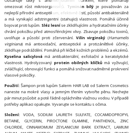
Obsahuje látky s antimikrobiálním účinkem, které pomáhají
omezovat růst mikroorganismů.
Tyminán bílý
je považován za
nejlepší přírodní antiseptikum, efektivně čistí, působí antibakteriálně
a má vynikající adstringentní (stahující) vlastnosti. Pomáhá účinně
bojovat proti lupům.
Sléz lesní
se zklidňujícími a hydratačními účinky
chrání pokožku před atmosférickými vlivy. Zbavuje pokožku toxinů,
uvolňuje a působí proti zčervenání.
Vilín virginský
(
Hamamelis
virginiana
) má antioxidační, antiseptické a protizánětlivé účinky,
zklidňuje podráždění. Pomáhá při léčbě kožních problémů a ekzémů.
Kyselina salicylová
má antibakteriální, exfoliační a keratolytické
vlastnosti. Hydrolyzovaný
protein obilných klíčků
má vyživující,
zvláčňující, obnovující funkci a pomáhá snižovat nadměrné prokrvení
vlasové pokožky.
Použití:
Šampon proti lupům Salerm HAIR LAB od Salerm Cosmetics
naneste na mokré vlasy a jemným třením vytvořte pěnu. Nechejte
pár minut psůobit a poté řádně opláchněte vlažnou vodou. V případě
potřeby aplikaci opakujte. Vyvarujte se kontaktu s očima.
Složení:
VODA, SODIUM LAURETH SULFATE, COCAMIDOPROPYL
BETAINE, GLYCERIN, PIROCTONE OLAMINE, PANTHENOL, ZINC
CHLORIDE, CINNAMOMUM ZEYLANICUM BARK EXTRACT, LAMIUM