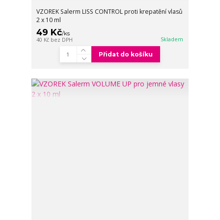
VZOREK Salerm LISS CONTROL proti krepatění vlasů
2 x 10 ml
49 Kč
/
ks
Skladem
40 Kč
bez DPH
Přidat do košíku