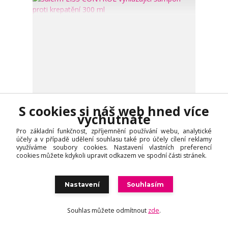
S cookies si náš web hned více
vychutnáte
Pro základní funkčnost, zpříjemnění používání webu, analytické
účely a v případě udělení souhlasu také pro účely cílení reklamy
využíváme soubory cookies. Nastavení vlastních preferencí
cookies můžete kdykoli upravit odkazem ve spodní části stránek.
2 hodnocení
Salerm LISS CONTROL vyhlazující šampon proti
krepatění 300 ml
Nastavení
Souhlasím
478 Kč
/
ks
Skladem
395 Kč
bez DPH
Souhlas můžete odmítnout
zde
.
Přidat do košíku