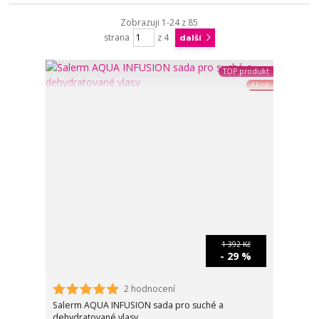
Zobrazuji 1-24 z 85
strana
z 4
další
TOP produkt
Akce
1 392 Kč
- 29 %
2 hodnocení
Salerm AQUA INFUSION sada pro suché a
dehydratované vlasy