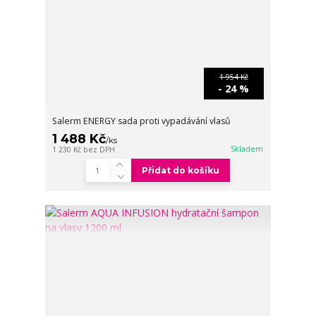
1 954 Kč
- 24 %
Salerm ENERGY sada proti vypadávání vlasů
1 488 Kč
/
ks
Skladem
1 230 Kč
bez DPH
Přidat do košíku