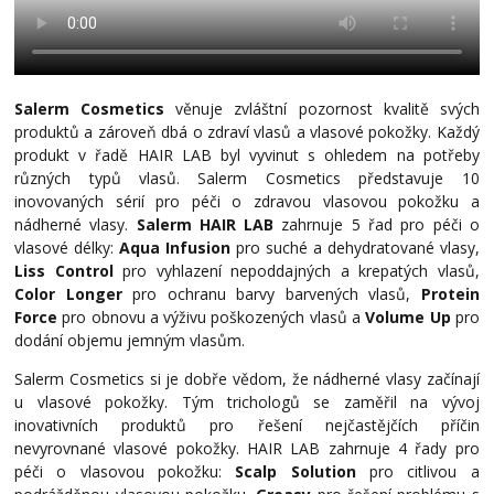
Salerm Cosmetics
věnuje zvláštní pozornost kvalitě svých
produktů a zároveň dbá o zdraví vlasů a vlasové pokožky. Každý
produkt v řadě HAIR LAB byl vyvinut s ohledem na potřeby
různých typů vlasů. Salerm Cosmetics představuje 10
inovovaných sérií pro péči o zdravou vlasovou pokožku a
nádherné vlasy.
Salerm HAIR LAB
zahrnuje 5 řad pro péči o
vlasové délky:
Aqua Infusion
pro suché a dehydratované vlasy,
Liss Control
pro vyhlazení nepoddajných a krepatých vlasů,
Color Longer
pro ochranu barvy barvených vlasů,
Protein
Force
pro obnovu a výživu poškozených vlasů a
Volume Up
pro
dodání objemu jemným vlasům.
Salerm Cosmetics si je dobře vědom, že nádherné vlasy začínají
u vlasové pokožky. Tým trichologů se zaměřil na vývoj
inovativních produktů pro řešení nejčastějčích příčin
nevyrovnané vlasové pokožky. HAIR LAB zahrnuje 4 řady pro
péči o vlasovou pokožku:
Scalp Solution
pro citlivou a