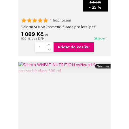
1 446 Kč
- 25 %
1 hodnocení
Salerm SOLAR kosmetická sada pro letní péči
1 089 Kč
/
ks
Skladem
900 Kč
bez DPH
Přidat do košíku
Novinka