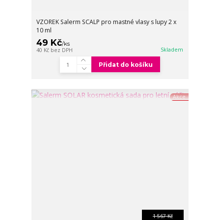
VZOREK Salerm SCALP pro mastné vlasy s lupy 2 x
10 ml
49 Kč
/
ks
Skladem
40 Kč
bez DPH
Přidat do košíku
Akce
1 567 Kč