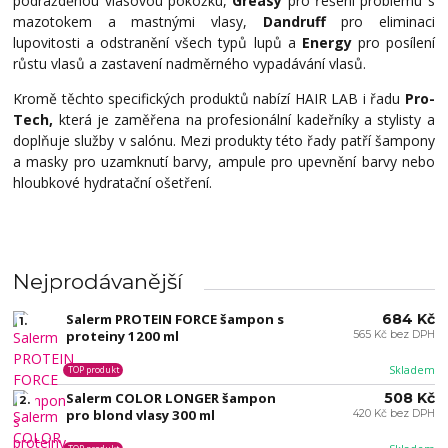
podrážděnou vlasovou pokožku,
Greasy
pro řešení problému s
mazotokem a mastnými vlasy,
Dandruff
pro eliminaci
lupovitosti a odstranění všech typů lupů a
Energy
pro posílení
růstu vlasů a zastavení nadměrného vypadávání vlasů.
Kromě těchto specifických produktů nabízí HAIR LAB i řadu
Pro-
Tech,
která je zaměřena na profesionální kadeřníky a stylisty a
doplňuje služby v salónu. Mezi produkty této řady patří šampony
a masky pro uzamknutí barvy, ampule pro upevnění barvy nebo
hloubkové hydratační ošetření.
Nejprodávanější
Salerm PROTEIN FORCE šampon s
684 Kč
1.
proteiny 1200 ml
565 Kč bez DPH
Skladem
TOP produkt
Salerm COLOR LONGER šampon
508 Kč
2.
pro blond vlasy 300 ml
420 Kč bez DPH