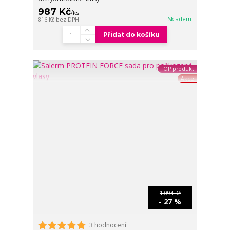
987 Kč
/
ks
Skladem
816 Kč
bez DPH
Přidat do košíku
TOP produkt
Akce
1 094 Kč
- 27 %
3 hodnocení