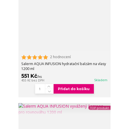
2 hodnocení
Salerm AQUA INFUSION hydratační balzám na vlasy
1200 ml
551 Kč
/
ks
Skladem
455 Kč
bez DPH
Přidat do košíku
TOP produkt