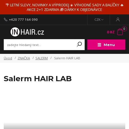
🌴 LETNÍ SLEVY, NOVINKY A VÝPRODEJ ☀️ VÝHODNÉ SADY A BALÍČKY 🔥
AKCE 2+1 ZDARMA 🎁 DÁRKY K OBJEDNÁVCE
+420 777 164 090
CZK
0
0 Kč
Menu
Úvod
ZNAČKA
SALERM
Salerm HAIR LAB
Salerm HAIR LAB