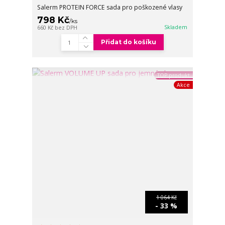
Salerm PROTEIN FORCE sada pro poškozené vlasy
798 Kč
/
ks
Skladem
660 Kč
bez DPH
Přidat do košíku
TOP produkt
Akce
1 064 Kč
- 33 %