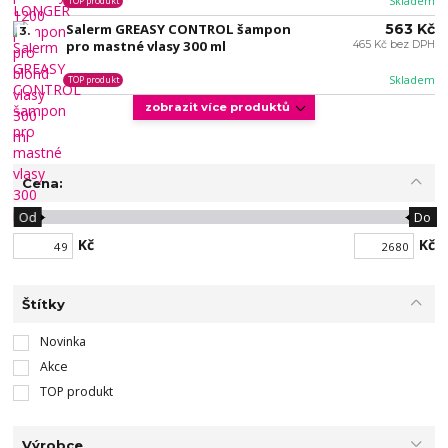
Skladem
TOP produkt
Salerm GREASY CONTROL šampon
563 Kč
3.
pro mastné vlasy 300 ml
465 Kč bez DPH
Skladem
TOP produkt
zobrazit více produktů
Cena:
Od
Do
Kč
Kč
Štítky
Novinka
Akce
TOP produkt
Výrobce