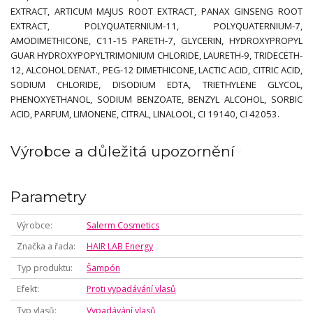
EXTRACT, ARTICUM MAJUS ROOT EXTRACT, PANAX GINSENG ROOT
EXTRACT, POLYQUATERNIUM-11, POLYQUATERNIUM-7,
AMODIMETHICONE, C11-15 PARETH-7, GLYCERIN, HYDROXYPROPYL
GUAR HYDROXYPOPYLTRIMONIUM CHLORIDE, LAURETH-9, TRIDECETH-
12, ALCOHOL DENAT., PEG-12 DIMETHICONE, LACTIC ACID, CITRIC ACID,
SODIUM CHLORIDE, DISODIUM EDTA, TRIETHYLENE GLYCOL,
PHENOXYETHANOL, SODIUM BENZOATE, BENZYL ALCOHOL, SORBIC
ACID, PARFUM, LIMONENE, CITRAL, LINALOOL, CI 19140, CI 42053.
Výrobce a důležitá upozornění
Parametry
Výrobce
Salerm Cosmetics
Značka a řada
HAIR LAB Energy
Typ produktu
Šampón
Efekt
Proti vypadávání vlasů
Typ vlasů
Vypadávání vlasů