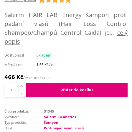
Salerm HAIR LAB Energy šampon proti
padání vlasů (Hair Loss Control
Shampoo/Champú Control Caida) je...
celý
popis
Dostupnost
Skladem
Měrná cena
1,55 Kč / ml
466 Kč
/
ks
385 Kč
bez DPH
Přidat do košíku
Číslo produktu:
S1345
Výrobce:
Salerm Cosmetics
Typ produktu:
Šampón
Efekt:
Proti vypadávání vlasů