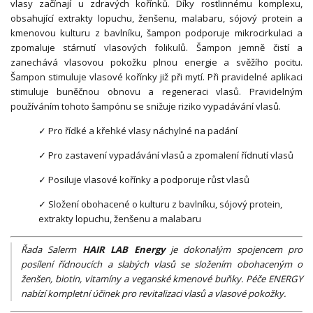
vlasy začínají u zdravých kořínků. Díky rostlinnému komplexu,
obsahující extrakty lopuchu, ženšenu, malabaru, sójový protein a
kmenovou kulturu z bavlníku, šampon podporuje mikrocirkulaci a
zpomaluje stárnutí vlasových folikulů. Šampon jemně čistí a
zanechává vlasovou pokožku plnou energie a svěžího pocitu.
Šampon stimuluje vlasové kořínky již při mytí. Při pravidelné aplikaci
stimuluje buněčnou obnovu a regeneraci vlasů. Pravidelným
používáním tohoto šampónu se snižuje riziko vypadávání vlasů.
✓ Pro řídké a křehké vlasy náchylné na padání
✓ Pro zastavení vypadávání vlasů a zpomalení řídnutí vlasů
✓ Posiluje vlasové kořínky a podporuje růst vlasů
✓ Složení obohacené o kulturu z bavlníku, sójový protein,
extrakty lopuchu, ženšenu a malabaru
Řada Salerm
HAIR LAB Energy
je dokonalým spojencem pro
posílení řídnoucích a slabých vlasů se složením obohaceným o
ženšen, biotin, vitamíny a veganské kmenové buňky. Péče ENERGY
nabízí kompletní účinek pro revitalizaci vlasů a vlasové pokožky.