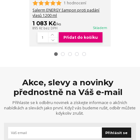
1 hodnocení
Salerm ENERGY
120 ml
Salerm ENERGY šampon proti padání
vlasů 1200 ml
1 083 Kč
1 022 Kč
/
ks
/
Skladem
895 Kč
bez DPH
845 Kč
bez DPH
Přidat do košíku
Akce, slevy a novinky
přednostně na Váš e-mail
Přihlaste se k odběru novinek a získejte informace o akčních
nabídkách a slevách jako první. Když vás budeme rušit, odběr můžete
kdykoliv zrušit.
Přihlásit se