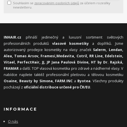
Souhlasím se
zpracováním osobních údajů
za účelem rozesílky
newsletteru.
INHAIR.cz
přináší jedinečný a luxusní sortiment světových
profesionálních produktů
vlasové kosmetiky
a doplňků. Jsme
autorizovaný prodejce kosmetiky na vlasy značek
Salerm, Lendan,
Alea, Tomas Arsov, Framesi,
Medavita, Cotril, RR Line, Edelstein,
Vitael,
PerfectHair, JJ, JP Jana Paulová Divine, HT by Dr. Rajská,
FRAMAR
a další. TOP vlasová kosmetika pro zdravé a nádherné vlasy. V
nabídce najdete taktéž profesionální pleťovou a tělovou kosmetiku
Osaine, Beauty by Simona, FARM.INC
a
Byotea
. Všechny produkty
pocházejí z
oficiální distribuce určené pro ČR/EU
.
INFORMACE
O nás