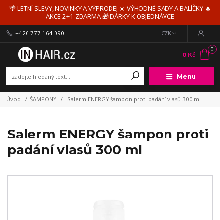
🌴 LETNÍ SLEVY, NOVINKY A VÝPRODEJ ☀️ VÝHODNÉ SADY A BALÍČKY 🔥
AKCE 2+1 ZDARMA 🎁 DÁRKY K OBJEDNÁVCE
+420 777 164 090
CZK
0
0 Kč
Menu
Úvod
ŠAMPONY
Salerm ENERGY šampon proti padání vlasů 300 ml
Salerm ENERGY šampon proti
padání vlasů 300 ml