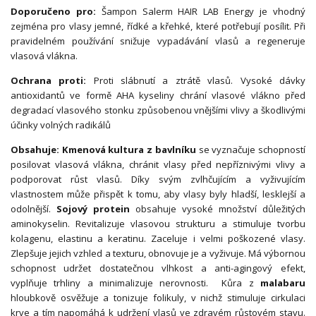
Doporučeno pro:
Šampon Salerm HAIR LAB Energy je vhodný
zejména pro vlasy jemné, řídké a křehké, které potřebují posílit. Při
pravidelném používání snižuje vypadávání vlasů a regeneruje
vlasová vlákna.
Ochrana proti:
Proti slábnutí a ztrátě vlasů. Vysoké dávky
antioxidantů ve formě AHA kyseliny chrání vlasové vlákno před
degradací vlasového stonku způsobenou vnějšími vlivy a škodlivými
účinky volných radikálů
Obsahuje: Kmenová kultura z bavlníku
se vyznačuje schopností
posilovat vlasová vlákna, chránit vlasy před nepříznivými vlivy a
podporovat růst vlasů. Díky svým zvlhčujícím a vyživujícím
vlastnostem může přispět k tomu, aby vlasy byly hladší, lesklejší a
odolnější.
Sojový protein
obsahuje vysoké množství důležitých
aminokyselin. Revitalizuje vlasovou strukturu a stimuluje tvorbu
kolagenu, elastinu a keratinu. Zaceluje i velmi poškozené vlasy.
Zlepšuje jejich vzhled a texturu, obnovuje je a vyživuje. Má výbornou
schopnost udržet dostatečnou vlhkost a anti-agingový efekt,
vyplňuje trhliny a minimalizuje nerovnosti. Kůra z
malabaru
hloubkově osvěžuje a tonizuje folikuly, v nichž stimuluje cirkulaci
krve a tím napomáhá k udržení vlasů ve zdravém růstovém stavu.