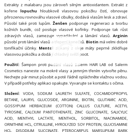
Extrakty z malabaru jsou zároveň silným antioxidantem. Extrakt z
kořene
lopuchu
hloubkově vlasovou pokožku čistí, obnovuje
přirozenou rovnováhu vlasové cibulky, dodává vlasům lesk a zdraví.
Působí také proti lupům.
Ženšen
podporuje regeneraci a tvorbu
kožních buněk, což posiluje vlasové kořínky. Podporuje tak růst
zdravých vlasů, zamezuje vypadávání a lámání vlasů.
Arginin
působí proti lámání vlasů a třepení konečků.
Biotin
má velmi dobré
tonifikační účinky.
Mentol
získaný z oleje máty peprné zklidňuje
vlasovou pokožku a dodá jí chladivý svěží pocit.
Použití:
Šampon proti padání vlasů Salerm HAIR LAB od Salerm
Cosmetics naneste na mokré vlasy a jemným třením vytvořte pěnu.
Nechejte pár minut působit a poté řádně opláchněte vlažnou vodou.
V případě potřeby aplikaci opakujte. Vyvarujte se kontaktu s očima.
Složení:
VODA, SODIUM LAURETH SULFATE, COCAMIDOPROPYL
BETANE, LAURYL GLUCOSIDE, ARGININE, BIOTIN, GLUTAMIC ACID,
GOSSYPUM HERBACEUM (COTTON) CALLUS CULTURE, ACETYL
TYROSINE, CALCIUM PANTOTHENATE, ZINC GLUCONATE, SALICYLIC
ACID, MENTHYL LACTATE, MENTHOL, SORBITOL, NIACINAMIDE,
ORNITHINE HCL, CITRULLINE, HYROLYZED SOY PROTEIN, GLUCISAMINE
HCL, DISODIUM SUCCINATE, PTEROCARPUS MARSUPIUM BARK