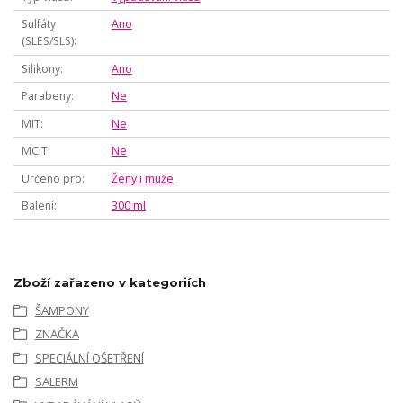
Sulfáty
Ano
(SLES/SLS)
Silikony
Ano
Parabeny
Ne
MIT
Ne
MCIT
Ne
Určeno pro
Ženy i muže
Balení
300 ml
Zboží zařazeno v kategoriích
ŠAMPONY
ZNAČKA
SPECIÁLNÍ OŠETŘENÍ
SALERM