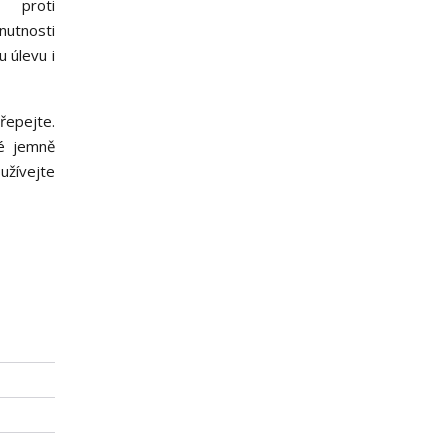
í proti
nutnosti
 úlevu i
řepejte.
té jemně
užívejte