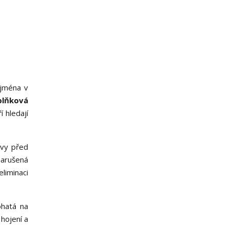
ejména v
plňková
 hledají
avy před
narušená
eliminaci
ohatá na
hojení a