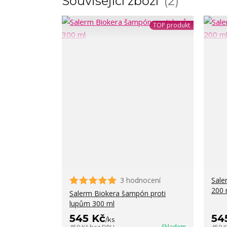
Související zboží
2
TOP produkt
3 hodnocení
Sale
200 
Salerm Biokera šampón proti
lupům 300 ml
545 Kč
54
/
ks
Skladem