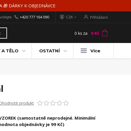
MA 🎁 DÁRKY K OBJEDNÁVCE
volejte.
+420 777 164 090
CZK
Přihlášení
0
ks
za
0 Kč
t
 A TĚLO
OSTATNÍ
Více
l
Ohodnotit produkt
VZOREK (samostatně neprodejné. Minimální
hodnota objednávky je 99 Kč)