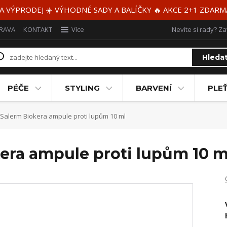
 A VÝPRODEJ ☀️ VÝHODNÉ SADY A BALÍČKY 🔥 AKCE 2+1 ZDAR
RAVA
KONTAKT
Více
Nevíte si rady? Za
Hleda
PÉČE
STYLING
BARVENÍ
PLEŤ
alerm Biokera ampule proti lupům 10 ml
ra ampule proti lupům 10 m