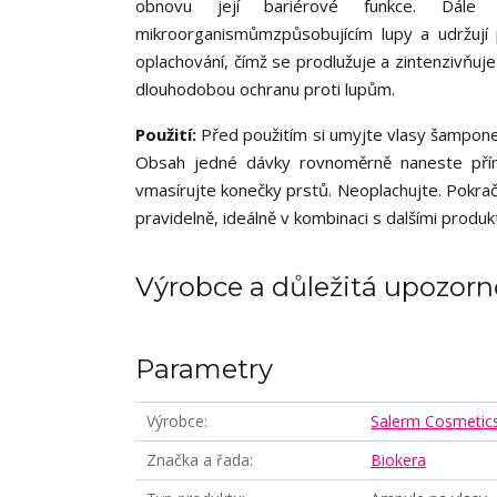
obnovu její bariérové funkce. Dále o
mikroorganismůmzpůsobujícím lupy a udržují 
oplachování, čímž se prodlužuje a zintenzivňuje
dlouhodobou ochranu proti lupům.
Použití:
Před použitím si umyjte vlasy šampone
Obsah jedné dávky rovnoměrně naneste přím
vmasírujte konečky prstů. Neoplachujte. Pokrač
pravidelně, ideálně v kombinaci s dalšími produk
Výrobce a důležitá upozorn
Parametry
Výrobce
Salerm Cosmetic
Značka a řada
Biokera