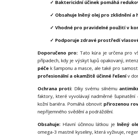
✓ Baktericidní účinek pomáhá reduko
✓ Obsahuje lněný olej pro zklidnění a
✓ Vhodné pro pravidelné použití v ko
✓ Podporuje zdravé prostředí vlasov
Doporučeno pro:
Tato kúra je určena pro v
případech, kdy je výskyt lupů opakovaný, inte
péče
k šamponu a masce, ale také pro samostat
profesionální a okamžitě účinné řešení
v dom
Ochrana proti:
Díky svému silnému
antimik
faktory, které vyvolávají nadměrné šupinatění
kožní bariéra. Pomáhá obnovit
přirozenou ro
nepříjemného svědění a podráždění.
Obsahuje:
Hlavní účinnou látkou je
lněný ole
omega-3 mastné kyseliny, která vyživuje, regen