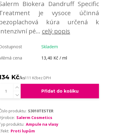
Salerm Biokera Dandruff Specific
Treatment je vysoce účinná
bezoplachová kúra určená k
intenzivní pé...
celý popis
Dostupnost
Skladem
Měrná cena
13,40 Kč / ml
134 Kč
/
ks
111 Kč
bez DPH
Přidat do košíku
Číslo produktu:
S3010TESTER
Výrobce:
Salerm Cosmetics
Typ produktu:
Ampule na vlasy
Efekt:
Proti lupům