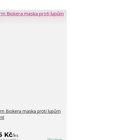
rm Biokera maska proti lupům
ml
5 Kč
/
ks
Skladem