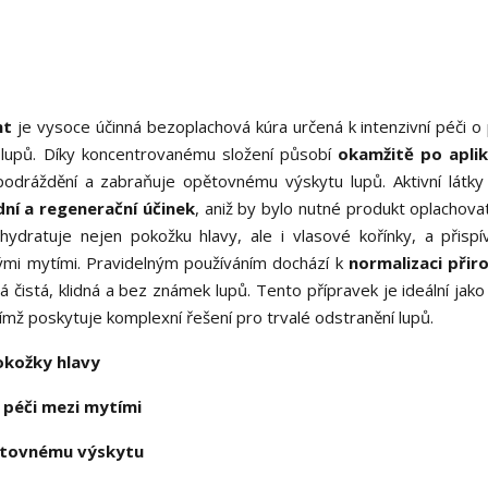
nt
je vysoce účinná bezoplachová kúra určená k intenzivní péči o
 lupů. Díky koncentrovanému složení působí
okamžitě po aplik
 podráždění a zabraňuje opětovnému výskytu lupů. Aktivní látky
dní a regenerační účinek
, aniž by bylo nutné produkt oplachovat
hydratuje nejen pokožku hlavy, ale i vlasové kořínky, a přispí
vými mytími. Pravidelným používáním dochází k
normalizaci přir
 čistá, klidná a bez známek lupů. Tento přípravek je ideální jako
ímž poskytuje komplexní řešení pro trvalé odstranění lupů.
okožky hlavy
 péči mezi mytími
pětovnému výskytu