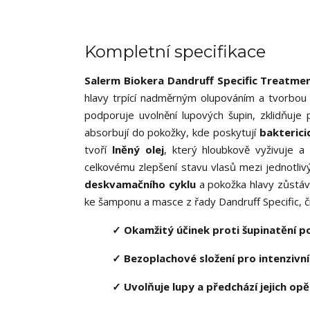
Kompletní specifikace
Salerm Biokera Dandruff Specific Treatme
hlavy trpící nadměrným olupováním a tvorbou
podporuje uvolnění lupových šupin, zklidňuje
absorbují do pokožky, kde poskytují
bakterici
tvoří
lněný olej
, který hloubkově vyživuje a 
celkovému zlepšení stavu vlasů mezi jednotli
deskvamačního cyklu
a pokožka hlavy zůstává
ke šamponu a masce z řady Dandruff Specific, č
✓ Okamžitý účinek proti šupinatění p
✓ Bezoplachové složení pro intenzivní
✓ Uvolňuje lupy a předchází jejich o