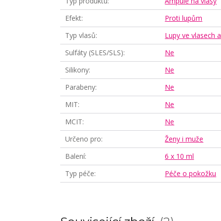
Typ produktu
Ampule na vlasy
Efekt
Proti lupům
Typ vlasů
Lupy ve vlasech 
Sulfáty (SLES/SLS)
Ne
Silikony
Ne
Parabeny
Ne
MIT
Ne
MCIT
Ne
Určeno pro
Ženy i muže
Balení
6 x 10 ml
Typ péče
Péče o pokožku