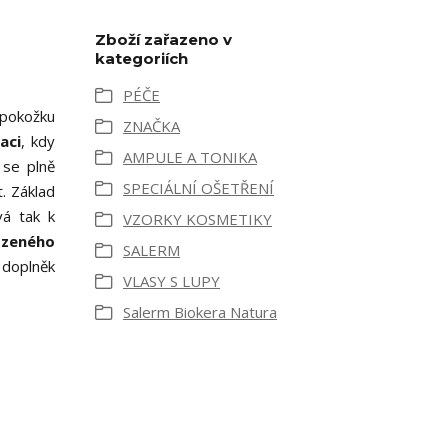
Zboží zařazeno v
kategoriích
PÉČE
 pokožku
ZNAČKA
aci
, kdy
AMPULE A TONIKA
 se plně
SPECIÁLNÍ OŠETŘENÍ
. Základ
vá tak k
VZORKY KOSMETIKY
ozeného
SALERM
 doplněk
VLASY S LUPY
Salerm Biokera Natura