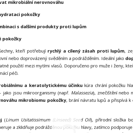
vat mikrobiální nerovnováhu
 hydrataci pokožky
mbinaci s dalšími produkty proti lupům
é pokožky
šechny, kteří potřebují
rychlý a cílený zásah proti lupům
, z
nzivní nebo doprovázený svěděním a podrážděním. Ideální jako
do
né použití mezi mytími vlasů. Doporučeno pro muže i ženy, kteří
ácí péči.
robiálnímu a keratolytickému účinku
kúra chrání pokožku hl
 – jako jsou mikroorganismy (např.
Malassezia
), znečištění nebo 
vnováhu mikrobiomu pokožky
, brání návratu lupů a přispívá k 
j
(
Linum Usitatissimum (Linseed) Seed Oil
), přírodní složka b
eruje a zklidňuje podrážděnou pokožku hlavy, zatímco podporuje 