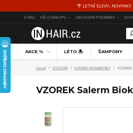
🌴 LETNÍ SLEVY, NOVINKY
O NÁS
VŠE O NÁKUPU
OBCHODNÍ PODMÍNKY
DOP
AKCE %
LÉTO 🏝️
ŠAMPONY
Úvod
OSTATNÍ
VZORKY KOSMETIKY
VZOREK S
VZOREK Salerm Bioke