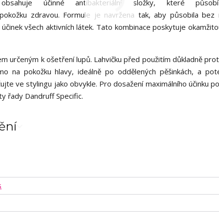
bsahuje účinné antibakteriální složky, které působ
pokožku zdravou. Formule je navržena tak, aby působila bez 
 účinek všech aktivních látek. Tato kombinace poskytuje okamžitou
m určeným k ošetření lupů. Lahvičku před použitím důkladně prot
o na pokožku hlavy, ideálně po oddělených pěšinkách, a po
ujte ve stylingu jako obvykle. Pro dosažení maximálního účinku po
ty řady Dandruff Specific.
ění
s