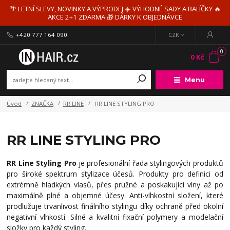
🌴 LETNÍ SLEVY, NOVINKY A VÝPRODEJ ☀️ VÝHODNÉ SADY A BALÍČKY 🔥
AKCE 2+1 ZDARMA 🎁 DÁRKY K OBJEDNÁVCE
+420 777 164 090
CZK
0
0 Kč
Menu
Úvod
ZNAČKA
RR LINE
RR LINE STYLING PRO
RR LINE STYLING PRO
RR Line Styling Pro
je profesionální řada stylingových produktů
pro široké spektrum stylizace účesů. Produkty pro definici od
extrémně hladkých vlasů, přes pružné a poskakující vlny až po
maximálně plné a objemné účesy. Anti-vlhkostní složení, které
prodlužuje trvanlivost finálního stylingu díky ochraně před okolní
negativní vlhkostí. Silné a kvalitní fixační polymery a modelační
složky pro každý styling.