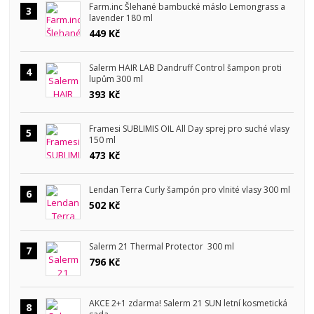
Farm.inc Šlehané bambucké máslo Lemongrass a
3
lavender 180 ml
449 Kč
Salerm HAIR LAB Dandruff Control šampon proti
4
lupům 300 ml
393 Kč
Framesi SUBLIMIS OIL All Day sprej pro suché vlasy
5
150 ml
473 Kč
Lendan Terra Curly šampón pro vlnité vlasy 300 ml
6
502 Kč
Salerm 21 Thermal Protector 300 ml
7
796 Kč
AKCE 2+1 zdarma! Salerm 21 SUN letní kosmetická
8