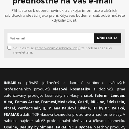
přednostně na Váš e-mail
Přihlaste se k odběru novinek a získejte informace o akčních
nabídkách a slevách jako první. Když vás budeme rušit, odběr můžete
kdykoliv zrušit.
Přihlásit se
Souhlasím se
zpracováním osobních údajů
za účelem rozesílky
newsletteru.
INHAIR.cz
přináší jedinečný a luxusní sortiment světových
profesionálních produktů
vlasové kosmetiky
a doplňků. Jsme
autorizovaný prodejce kosmetiky na vlasy značek
Salerm, Lendan,
Alea, Tomas Arsov, Framesi,
Medavita, Cotril, RR Line, Edelstein,
Vitael,
PerfectHair, JJ, JP Jana Paulová Divine, HT by Dr. Rajská,
FRAMAR
a další. TOP vlasová kosmetika pro zdravé a nádherné vlasy. V
nabídce najdete taktéž profesionální pleťovou a tělovou kosmetiku
Osaine, Beauty by Simona, FARM.INC
a
Byotea
. Všechny produkty