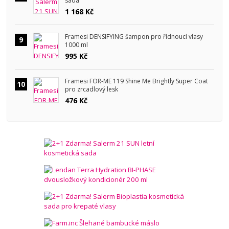
sada
1 168 Kč
Framesi DENSIFYING šampon pro řídnoucí vlasy
9
1000 ml
995 Kč
Framesi FOR-ME 119 Shine Me Brightly Super Coat
10
pro zrcadlový lesk
476 Kč