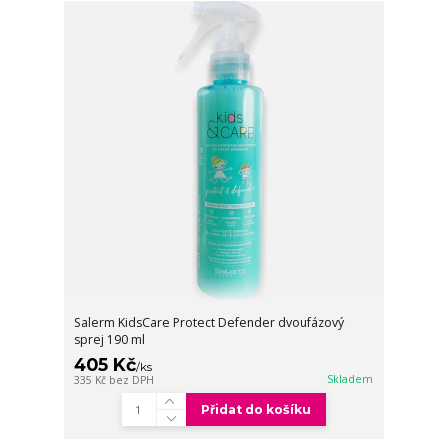
Salerm KidsCare Protect Defender dvoufázový
sprej 190 ml
405 Kč
/
ks
Skladem
335 Kč
bez DPH
Přidat do košíku