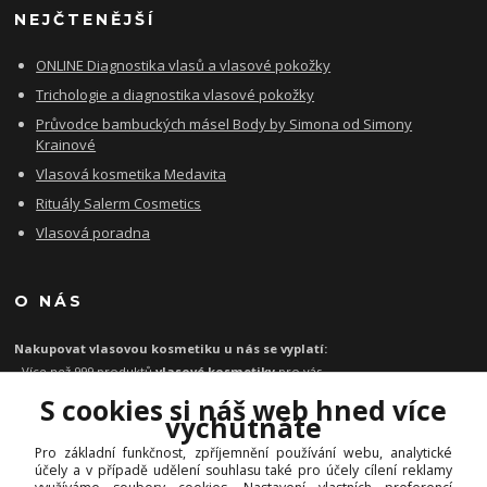
NEJČTENĚJŠÍ
ONLINE Diagnostika vlasů a vlasové pokožky
Trichologie a diagnostika vlasové pokožky
Průvodce bambuckých másel Body by Simona od Simony
Krainové
Vlasová kosmetika Medavita
Rituály Salerm Cosmetics
Vlasová poradna
O NÁS
Nakupovat vlasovou kosmetiku u nás se vyplatí:
- Více než 999 produktů
vlasové kosmetiky
pro vás
- Certifikát
Ověřeno zákazníky
za kvalitu a rychlost
S cookies si náš web hned více
- Garance originality profesionální
vlasové kosmetiky
vychutnáte
- Při objednávce zboží nad 1199 Kč
poštovné zdarma
Pro základní funkčnost, zpříjemnění používání webu, analytické
-
Expresní doručení
kosmetiky na vlasy do 1 - 2 dnů
účely a v případě udělení souhlasu také pro účely cílení reklamy
-
Profesionální
vlasová poradna
pro vás zdarma