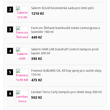
Salerm SOLAR kosmetická sada pro letní péči
2
1210 Kč
Farm.inc Šlehané bambucké máslo Lemongrass a
3
lavender 180 ml
449 Kč
Salerm HAIR LAB Dandruff Control šampon proti
4
lupům 300 ml
393 Kč
Framesi SUBLIMIS OIL All Day sprej pro suché vlasy
5
150 ml
473 Kč
Lendan Terra Curly šampón pro vlnité vlasy 300 ml
6
502 Kč