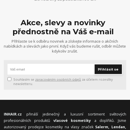
Akce, slevy a novinky
přednostně na Váš e-mail
Přihlaste se k odběru novinek a získejte informace o akčních
nabídkách a slevách jako první. Když vás budeme rušit, odběr můžete
kdykoliv zrušit.
Přihlásit se
Souhlasím se
zpracováním osobních údajů
za účelem rozesílky
newsletteru.
INHAIR.cz
přináší jedinečný a luxusní sortiment světových
profesionálních produktů
vlasové kosmetiky
a doplňků. Jsme
autorizovaný prodejce kosmetiky na vlasy značek
Salerm, Lendan,