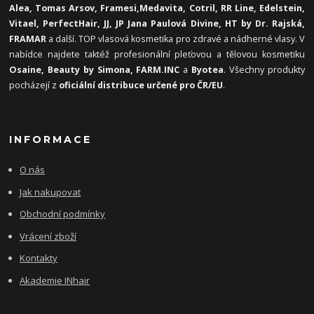
Alea, Tomas Arsov, Framesi,
Medavita, Cotril, RR Line, Edelstein,
Vitael,
PerfectHair, JJ, JP Jana Paulová Divine, HT by Dr. Rajská,
FRAMAR
a další. TOP vlasová kosmetika pro zdravé a nádherné vlasy. V
nabídce najdete taktéž profesionální pleťovou a tělovou kosmetiku
Osaine, Beauty by Simona, FARM.INC
a
Byotea
. Všechny produkty
pocházejí z
oficiální distribuce určené pro ČR/EU
.
INFORMACE
O nás
Jak nakupovat
Obchodní podmínky
Vrácení zboží
Kontakty
Akademie INhair