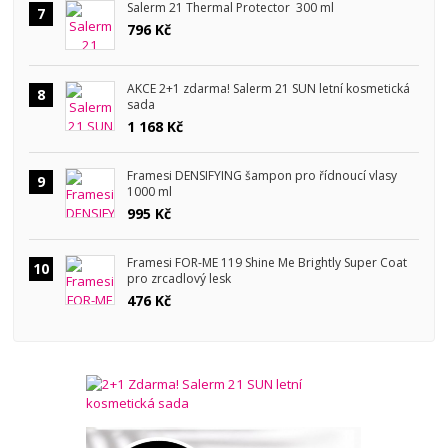
Salerm 21 Thermal Protector 300 ml
7
796 Kč
AKCE 2+1 zdarma! Salerm 21 SUN letní kosmetická
8
sada
1 168 Kč
Framesi DENSIFYING šampon pro řídnoucí vlasy
9
1000 ml
995 Kč
Framesi FOR-ME 119 Shine Me Brightly Super Coat
10
pro zrcadlový lesk
476 Kč