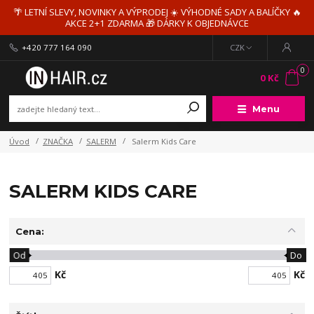
🌴 LETNÍ SLEVY, NOVINKY A VÝPRODEJ ☀️ VÝHODNÉ SADY A BALÍČKY 🔥
AKCE 2+1 ZDARMA 🎁 DÁRKY K OBJEDNÁVCE
+420 777 164 090
CZK
0
0 Kč
Menu
Úvod
ZNAČKA
SALERM
Salerm Kids Care
SALERM KIDS CARE
Cena:
Od
Do
Kč
Kč