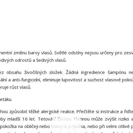
ntní změnu barvy vlasů. Světlé odstíny nejsou určeny pro zesv
divých odrostů a šedivých vlasů.
 obsahu živočišných složek. Žádná ingredience šampónu ne
ální a anti-fungicidní, eliminuje lupovitost a suchost vlasové pokož
oruje růst vlasů.
etáku.
ou způsobit těžké alergické reakce. Přečtěte si instrukce a řiďte
by mladší 16 let. Tetování černou Hennou může zvýšit riziko a
okožka na obličeji nebo vlasová pokožka, nebo při velmi citlivé 