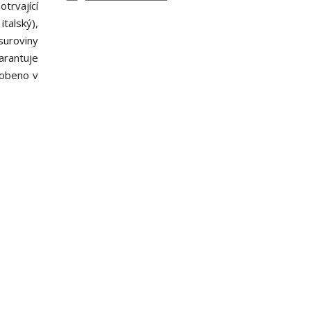
otrvající
italský),
suroviny
arantuje
robeno v