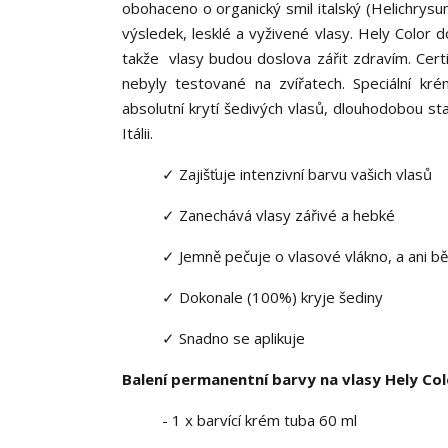
obohaceno o organický smil italský (Helichrysum 
výsledek, lesklé a vyživené vlasy. Hely Color do
takže vlasy budou doslova zářit zdravím. Certi
nebyly testované na zvířatech. Speciální k
absolutní krytí šedivých vlasů, dlouhodobou sta
Itálii.
✓ Zajišťuje intenzivní barvu vašich vlasů
✓ Zanechává vlasy zářivé a hebké
✓ Jemně pečuje o vlasové vlákno, a ani 
✓ Dokonale (100%) kryje šediny
✓ Snadno se aplikuje
Balení permanentní barvy na vlasy Hely Col
- 1 x barvící krém tuba 60 ml