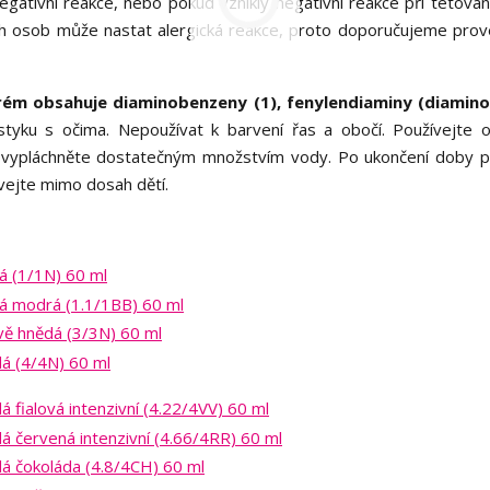
egativní reakce, nebo pokud vznikly negativní reakce při tetován
ých osob může nastat alergická reakce, proto doporučujeme prov
krém obsahuje diaminobenzeny (1), fenylendiaminy (diamino
yku s očima. Nepoužívat k barvení řas a obočí. Používejte 
ně vypláchněte dostatečným množstvím vody. Po ukončení doby 
vejte mimo dosah dětí.