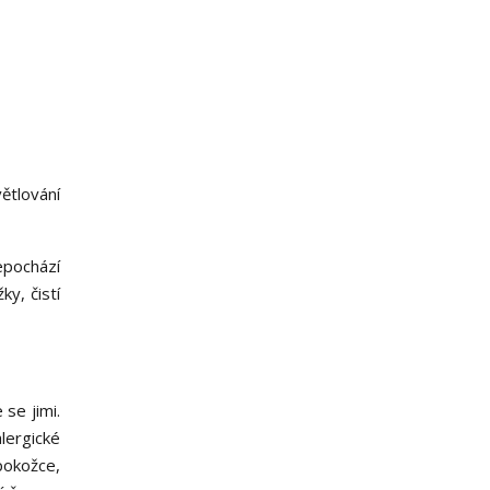
ětlování
pochází
ky, čistí
 se jimi.
lergické
pokožce,