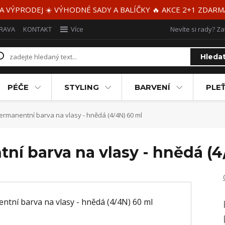
 A VÝPRODEJ ☀️ VÝHODNÉ SADY A BALÍČKY 🔥 AKCE 2+1 ZDAR
RAVA
KONTAKT
Více
Nevíte si rady? Za
Hleda
PÉČE
STYLING
BARVENÍ
PLEŤ
ermanentní barva na vlasy - hnědá (4/4N) 60 ml
ní barva na vlasy - hnědá (4