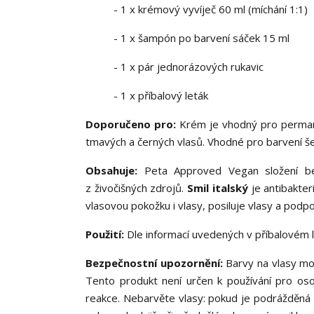
- 1 x krémový vyvíječ 60 ml (míchání 1:1)
- 1 x šampón po barvení sáček 15 ml
- 1 x pár jednorázových rukavic
- 1 x příbalový leták
Doporučeno pro:
Krém je vhodný pro permane
tmavých a černých vlasů. Vhodné pro barvení še
Obsahuje:
Peta Approved Vegan složení bez
z živočišných zdrojů.
Smil italský
je antibakteri
vlasovou pokožku i vlasy, posiluje vlasy a podp
Použití:
Dle informací uvedených v příbalovém l
Bezpečnostní upozornění:
Barvy na vlasy moh
Tento produkt není určen k používání pro oso
reakce. Nebarvěte vlasy: pokud je podrážděná p