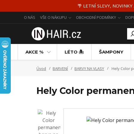
🌴 LETNÍ SLEVY, NOVINKY
O NÁS
VŠE O NÁKUPU
OBCHODNÍ PODMÍNKY
DOP
AKCE %
LÉTO 🏝️
ŠAMPONY
Úvod
BARVENÍ
BARVY NA VLASY
Hely Color p
Hely Color permanent