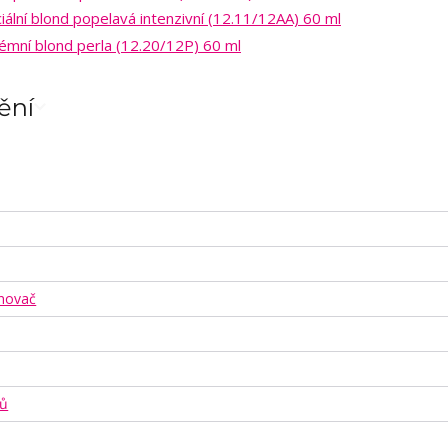
ění
ónovač
sů