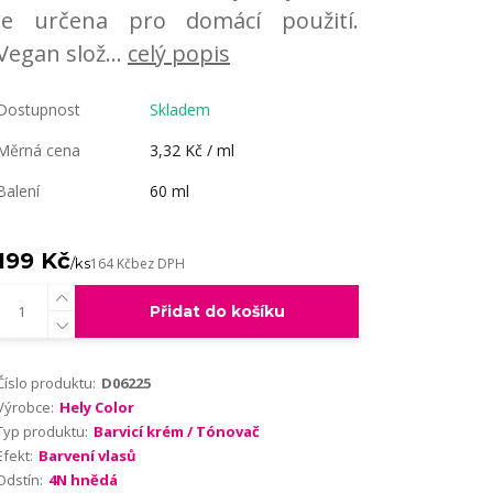
je určena pro domácí použití.
Vegan slož...
celý popis
Dostupnost
Skladem
Měrná cena
3,32 Kč / ml
Balení
60 ml
199 Kč
/
ks
164 Kč
bez DPH
Přidat do košíku
Číslo produktu:
D06225
Výrobce:
Hely Color
Typ produktu:
Barvicí krém / Tónovač
Efekt:
Barvení vlasů
Odstín:
4N hnědá