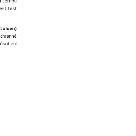
í černou
ést test
toluen)
ochranné
působení