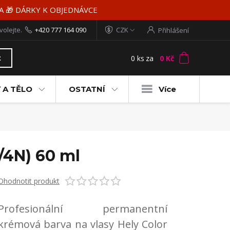
MA 🎁 DÁRKY K OBJEDNÁVCE
volejte.
+420 777 164 090
CZK
Přihlášení
0
ks
za
0 Kč
t
 A TĚLO
OSTATNÍ
Více
/4N) 60 ml
Ohodnotit produkt
Profesionální permanentní
krémová barva na vlasy Hely Color