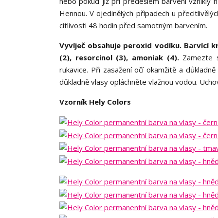
nebo pokud již při předešlém barvení vznikly n
Hennou. V ojedinělých případech u přecitlivěl
citlivosti 48 hodin před samotným barvením.
Vyvíječ obsahuje peroxid vodíku. Barvící 
(2), resorcinol (3), amoniak (4).
Zamezte st
rukavice. Při zasažení očí okamžitě a důklad
důkladně vlasy opláchněte vlažnou vodou. Ucho
Vzorník Hely Colors