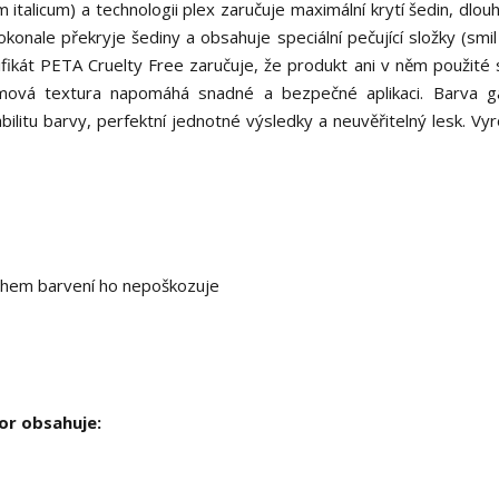
italicum) a technologii plex zaručuje maximální krytí šedin, dlouh
konale překryje šediny a obsahuje speciální pečující složky (smil 
fikát PETA Cruelty Free zaručuje, že produkt ani v něm použité 
rémová textura napomáhá snadné a bezpečné aplikaci. Barva g
bilitu barvy, perfektní jednotné výsledky a neuvěřitelný lesk. Vy
během barvení ho nepoškozuje
or obsahuje: