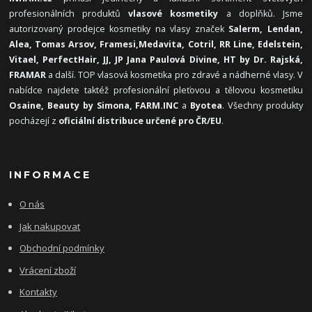
profesionálních produktů
vlasové kosmetiky
a doplňků. Jsme
autorizovaný prodejce kosmetiky na vlasy značek
Salerm, Lendan,
Alea, Tomas Arsov, Framesi,
Medavita, Cotril, RR Line, Edelstein,
Vitael,
PerfectHair, JJ, JP Jana Paulová Divine, HT by Dr. Rajská,
FRAMAR
a další. TOP vlasová kosmetika pro zdravé a nádherné vlasy. V
nabídce najdete taktéž profesionální pleťovou a tělovou kosmetiku
Osaine, Beauty by Simona, FARM.INC
a
Byotea
. Všechny produkty
pocházejí z
oficiální distribuce určené pro ČR/EU
.
INFORMACE
O nás
Jak nakupovat
Obchodní podmínky
Vrácení zboží
Kontakty