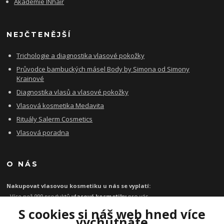
Akademie INhair
NEJČTENĚJŠÍ
Trichologie a diagnostika vlasové pokožky
Průvodce bambuckých másel Body by Simona od Simony
Krainové
Diagnostika vlasů a vlasové pokožky
Vlasová kosmetika Medavita
Rituály Salerm Cosmetics
Vlasová poradna
O NÁS
Nakupovat vlasovou kosmetiku u nás se vyplatí:
- Více než 999 produktů
vlasové kosmetiky
pro vás
- Certifikát
Ověřeno zákazníky
za kvalitu a rychlost
S cookies si náš web hned více
- Garance originality profesionální
vlasové kosmetiky
vychutnáte