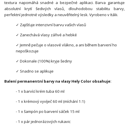
textura napomáhá snadné a bezpečné aplikaci. Barva garantuje
absolutní krytí šedivých vlasů, dlouhodobou stabilitu barvy,
perfektní jednotné výsledky a neuvěřitelný lesk. Vyrobeno v Itálii.
✓ Zajišťuje intenzivní barvu vašich vlasů
✓ Zanechává vlasy zářivé a hebké
✓ Jemně pečuje o vlasové vlákno, a ani během barvení ho
nepoškozuje
✓ Dokonale (100%) kryje šediny
✓ Snadno se aplikuje
Balení permanentní barvy na vlasy Hely Color obsahuje:
- 1 x barvící krém tuba 60 ml
- 1 x krémový vyvíječ 60 ml (míchání 1:1)
- 1 x šampón po barvení sáček 15 ml
- 1 x pár jednorázových rukavic