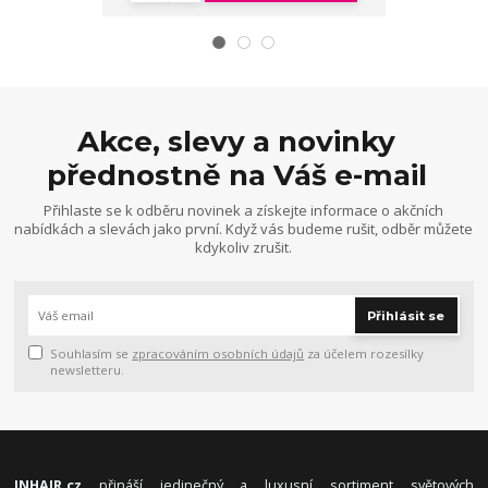
Akce, slevy a novinky
přednostně na Váš e-mail
Přihlaste se k odběru novinek a získejte informace o akčních
nabídkách a slevách jako první. Když vás budeme rušit, odběr můžete
kdykoliv zrušit.
Přihlásit se
Souhlasím se
zpracováním osobních údajů
za účelem rozesílky
newsletteru.
INHAIR.cz
přináší jedinečný a luxusní sortiment světových