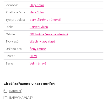
Výrobce
Hely Color
Značka a řada
Hely Color
Typ produktu
Barvicí krém / Tónovač
Efekt
Barvení vlasů
Odstín
4RR hnědá červená intezivní
Typ vlasů
Všechny typy vlasů
Určeno pro
Ženy i muže
Balení
60 ml
Barva
Velmi tmavá
Zboží zařazeno v kategoriích
BARVENÍ
BARVY NA VLASY