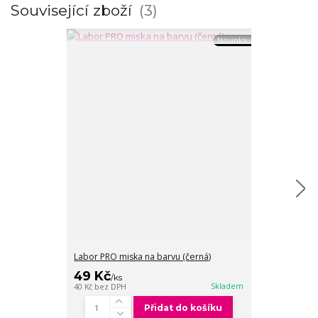
Související zboží
3
Novinka
Labor PRO miska na barvu (černá)
Labor PRO štět
49 Kč
49 Kč
/
ks
/
ks
40 Kč
bez DPH
Skladem
40 Kč
bez DPH
Přidat do košíku