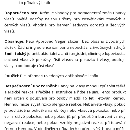
- 1 x příbalový leták
Doporučeno pro:
Krém je vhodný pro permanentní změnu barvy
vlasů. Světlé odstíny nejsou určeny pro zesvětlování tmavých a
černých vlasů. Vhodné pro barvení šedivých odrostů a šedivých
vlasů.
Obsahuje:
Peta Approved Vegan složení bez obsahu živočišných
složek. Žádná ingredience šampónu nepochází z živočišných zdrojů.
Smil italský
je antibakteriální a anti-fungicidní, eliminuje lupovitost a
suchost vlasové pokožky, čistí vlasovou pokožku i vlasy, posiluje
vlasy a podporuje růst vlasů.
Použití:
Dle informací uvedených v příbalovém letáku.
Bezpečnostní upozornění:
Barvy na vlasy mohou způsobit těžké
alergické reakce. Přečtěte si instrukce a řiďte se jimi. Tento produkt
není určen k používání pro osoby mladší 16 let. Tetování černou
Hennou může zvýšit riziko alergické reakce. Nebarvěte vlasy: pokud
je podrážděná pokožka na obličeji nebo vlasová pokožka, nebo při
velmi citlivé pokožce, nebo pokud již při předešlém barvení vznikly
negativní reakce, nebo pokud vznikly negativní reakce při tetování
černou Hennou. V ojedinělých případech u přecitlivělých osob může