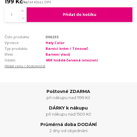
199 Kč
/
ks
164 Kč
bez DPH
Přidat do košíku
Číslo produktu:
D06233
Výrobce:
Hely Color
Typ produktu:
Barvicí krém / Tónovač
Efekt:
Barvení vlasů
Odstín:
4RR hnědá červená intezivní
Hlídat cenu / dostupnost
Poštovné ZDARMA
při nákupu nad 1199 Kč
DÁRKY k nákupu
při nákupu nad 1500 Kč
Průměrná doba DODÁNÍ
2 dny od objednání