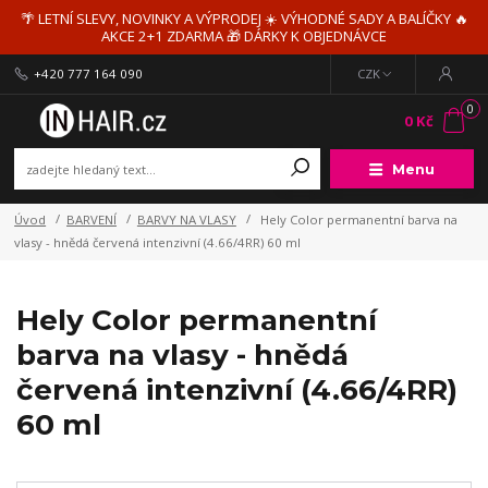
🌴 LETNÍ SLEVY, NOVINKY A VÝPRODEJ ☀️ VÝHODNÉ SADY A BALÍČKY 🔥
AKCE 2+1 ZDARMA 🎁 DÁRKY K OBJEDNÁVCE
+420 777 164 090
CZK
0
0 Kč
Menu
Úvod
BARVENÍ
BARVY NA VLASY
Hely Color permanentní barva na
vlasy - hnědá červená intenzivní (4.66/4RR) 60 ml
Hely Color permanentní
barva na vlasy - hnědá
červená intenzivní (4.66/4RR)
60 ml