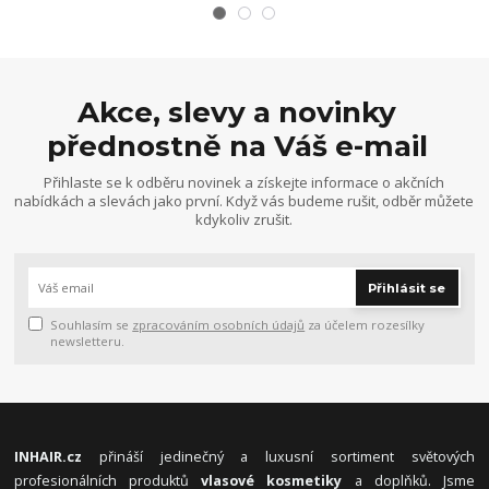
Akce, slevy a novinky
přednostně na Váš e-mail
Přihlaste se k odběru novinek a získejte informace o akčních
nabídkách a slevách jako první. Když vás budeme rušit, odběr můžete
kdykoliv zrušit.
Přihlásit se
Souhlasím se
zpracováním osobních údajů
za účelem rozesílky
newsletteru.
INHAIR.cz
přináší jedinečný a luxusní sortiment světových
profesionálních produktů
vlasové kosmetiky
a doplňků. Jsme