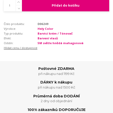
Přidat do košíku
Číslo produktu:
D06249
Výrobce:
Hely Color
Typ produktu:
Barvicí krém / Tónovač
Efekt:
Barvení vlasů
Odstín:
5M světle hnědá mahagonová
Hlídat cenu / dostupnost
Poštovné ZDARMA
při nákupu nad 1199 Kč
DÁRKY k nákupu
při nákupu nad 1500 Kč
Průměrná doba DODÁNÍ
2 dny od objednání
100% zákazníků DOPORUČUJE