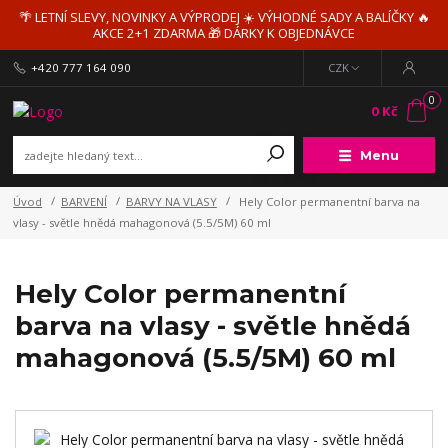
🌴 LETNÍ SLEVY, NOVINKY A VÝPRODEJ ☀️ VÝHODNÉ SADY A BALÍČKY 🔥
AKCE 2+1 ZDARMA 🎁 DÁRKY K OBJEDNÁVCE
+420 777 164 090
CZK
0
0 Kč
Menu
Úvod
BARVENÍ
BARVY NA VLASY
Hely Color permanentní barva na
vlasy - světle hnědá mahagonová (5.5/5M) 60 ml
Hely Color permanentní
barva na vlasy - světle hnědá
mahagonová (5.5/5M) 60 ml