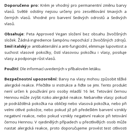
Doporučeno pro:
Krém je vhodný pro permanentní změnu barvy
vlasů. Světlé odstíny nejsou určeny pro zesvětlování tmavých a
černých vlasů. Vhodné pro barvení šedivých odrostů a šedivých
vlasů.
Obsahuje:
Peta Approved Vegan složení bez obsahu živočišných
složek. Žádná ingredience šampónu nepochází z živočišných zdrojů.
Smil italský
je antibakteriální a anti-fungicidní, eliminuje lupovitost a
suchost vlasové pokožky, čistí vlasovou pokožku i vlasy, posiluje
vlasy a podporuje růst vlasů.
Použití:
Dle informací uvedených v příbalovém letáku.
Bezpečnostní upozornění:
Barvy na vlasy mohou způsobit těžké
alergické reakce. Přečtěte si instrukce a řiďte se jimi. Tento produkt
není určen k používání pro osoby mladší 16 let. Tetování černou
Hennou může zvýšit riziko alergické reakce. Nebarvěte vlasy: pokud
je podrážděná pokožka na obličeji nebo vlasová pokožka, nebo při
velmi citlivé pokožce, nebo pokud již při předešlém barvení vznikly
negativní reakce, nebo pokud vznikly negativní reakce při tetování
černou Hennou. V ojedinělých případech u přecitlivělých osob může
nastat alergická reakce, proto doporučujeme provést test citlivosti