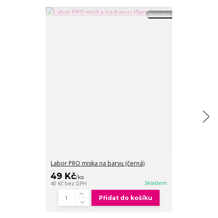
Novinka
Labor PRO miska na barvu (černá)
Labor PRO štět
49 Kč
49 Kč
/
ks
/
ks
40 Kč
bez DPH
Skladem
40 Kč
bez DPH
Přidat do košíku