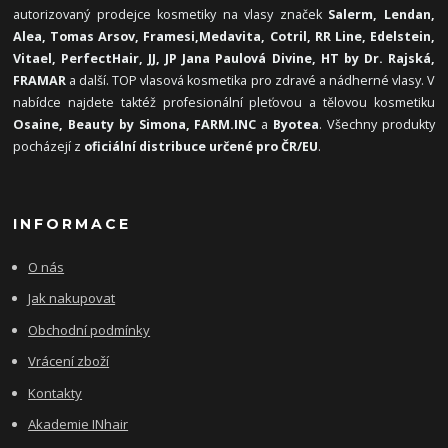
autorizovaný prodejce kosmetiky na vlasy značek
Salerm, Lendan,
Alea, Tomas Arsov, Framesi,
Medavita, Cotril, RR Line, Edelstein,
Vitael,
PerfectHair, JJ, JP Jana Paulová Divine, HT by Dr. Rajská,
FRAMAR
a další. TOP vlasová kosmetika pro zdravé a nádherné vlasy. V
nabídce najdete taktéž profesionální pleťovou a tělovou kosmetiku
Osaine, Beauty by Simona, FARM.INC
a
Byotea
. Všechny produkty
pocházejí z
oficiální distribuce určené pro ČR/EU
.
INFORMACE
O nás
Jak nakupovat
Obchodní podmínky
Vrácení zboží
Kontakty
Akademie INhair