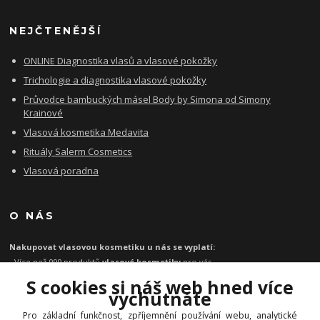
NEJČTENĚJŠÍ
ONLINE Diagnostika vlasů a vlasové pokožky
Trichologie a diagnostika vlasové pokožky
Průvodce bambuckých másel Body by Simona od Simony
Krainové
Vlasová kosmetika Medavita
Rituály Salerm Cosmetics
Vlasová poradna
O NÁS
Nakupovat vlasovou kosmetiku u nás se vyplatí:
- Více než 999 produktů
vlasové kosmetiky
pro vás
- Certifikát
Ověřeno zákazníky
za kvalitu a rychlost
S cookies si náš web hned více
- Garance originality profesionální
vlasové kosmetiky
vychutnáte
- Při objednávce zboží nad 1199 Kč
poštovné zdarma
Pro základní funkčnost, zpříjemnění používání webu, analytické