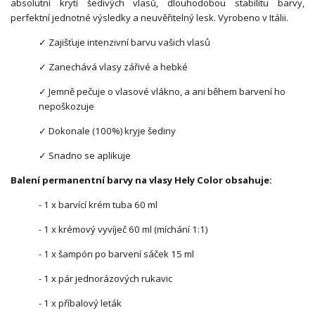
absolutní krytí šedivých vlasů, dlouhodobou stabilitu barvy,
perfektní jednotné výsledky a neuvěřitelný lesk. Vyrobeno v Itálii.
✓ Zajišťuje intenzivní barvu vašich vlasů
✓ Zanechává vlasy zářivé a hebké
✓ Jemně pečuje o vlasové vlákno, a ani během barvení ho
nepoškozuje
✓ Dokonale (100%) kryje šediny
✓ Snadno se aplikuje
Balení permanentní barvy na vlasy Hely Color obsahuje:
- 1 x barvící krém tuba 60 ml
- 1 x krémový vyvíječ 60 ml (míchání 1:1)
- 1 x šampón po barvení sáček 15 ml
- 1 x pár jednorázových rukavic
- 1 x příbalový leták