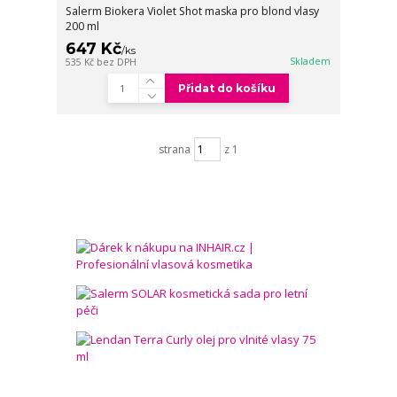
Salerm Biokera Violet Shot maska pro blond vlasy
200 ml
647 Kč
/
ks
Skladem
535 Kč
bez DPH
Přidat do košíku
strana
z 1