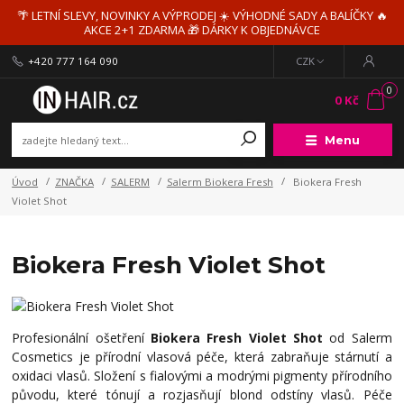
🌴 LETNÍ SLEVY, NOVINKY A VÝPRODEJ ☀️ VÝHODNÉ SADY A BALÍČKY 🔥
AKCE 2+1 ZDARMA 🎁 DÁRKY K OBJEDNÁVCE
+420 777 164 090
CZK
0
0 Kč
Menu
Úvod
ZNAČKA
SALERM
Salerm Biokera Fresh
Biokera Fresh
Violet Shot
Biokera Fresh Violet Shot
Profesionální ošetření
Biokera Fresh Violet Shot
od Salerm
Cosmetics je přírodní vlasová péče, která zabraňuje stárnutí a
oxidaci vlasů. Složení s fialovými a modrými pigmenty přírodního
původu, které tónují a rozjasňují blond odstíny vlasů. Péče