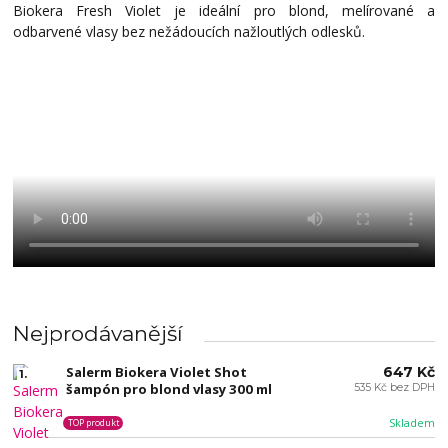
Biokera Fresh Violet je ideální pro blond, melírované a
odbarvené vlasy bez nežádoucích nažloutlých odlesků.
Nejprodávanější
Salerm Biokera Violet Shot
647 Kč
1.
šampón pro blond vlasy 300 ml
535 Kč bez DPH
Skladem
TOP produkt