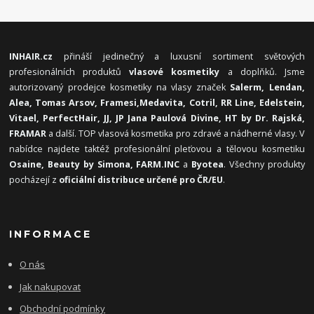
INHAIR.cz
přináší jedinečný a luxusní sortiment světových
profesionálních produktů
vlasové kosmetiky
a doplňků. Jsme
autorizovaný prodejce kosmetiky na vlasy značek
Salerm, Lendan,
Alea, Tomas Arsov, Framesi,
Medavita, Cotril, RR Line, Edelstein,
Vitael,
PerfectHair, JJ, JP Jana Paulová Divine, HT by Dr. Rajská,
FRAMAR
a další. TOP vlasová kosmetika pro zdravé a nádherné vlasy. V
nabídce najdete taktéž profesionální pleťovou a tělovou kosmetiku
Osaine, Beauty by Simona, FARM.INC
a
Byotea
. Všechny produkty
pocházejí z
oficiální distribuce určené pro ČR/EU
.
INFORMACE
O nás
Jak nakupovat
Obchodní podmínky