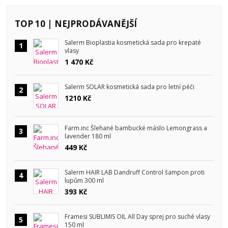
TOP 10 | NEJPRODÁVANĚJŠÍ
Salerm Bioplastia kosmetická sada pro krepaté
1
vlasy
1 470 Kč
Salerm SOLAR kosmetická sada pro letní péči
2
1210 Kč
Farm.inc Šlehané bambucké máslo Lemongrass a
3
lavender 180 ml
449 Kč
Salerm HAIR LAB Dandruff Control šampon proti
4
lupům 300 ml
393 Kč
Framesi SUBLIMIS OIL All Day sprej pro suché vlasy
5
150 ml