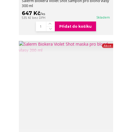
Salerm Biokera Violet Shot šampón pro blond vlasy
300 ml
647 Kč
/
ks
Skladem
535 Kč
bez DPH
Přidat do košíku
Akce