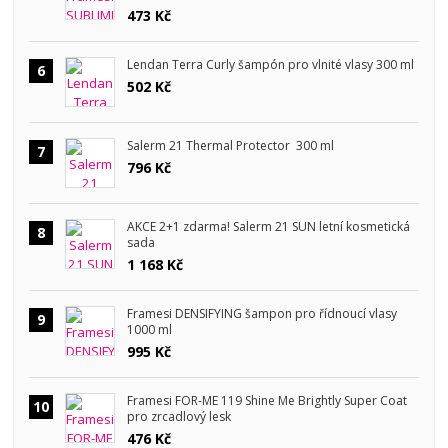
473 Kč
Lendan Terra Curly šampón pro vlnité vlasy 300 ml
6
502 Kč
Salerm 21 Thermal Protector 300 ml
7
796 Kč
AKCE 2+1 zdarma! Salerm 21 SUN letní kosmetická
8
sada
1 168 Kč
Framesi DENSIFYING šampon pro řídnoucí vlasy
9
1000 ml
995 Kč
Framesi FOR-ME 119 Shine Me Brightly Super Coat
10
pro zrcadlový lesk
476 Kč