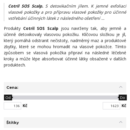
Cotril SOS Scalp.
S detoxikačním jílem. K jemné exfoliaci
vlasové pokožky a pro přípravu vlasové pokožky pro účinné
vstřebání účinných látek z následného ošetření …
Produkty
Cotril SOS Scalp
jsou navrženy tak, aby jemně a
účinně detoxikovaly vlasovou pokožku. Klíčovou složkou je jíl,
který pomáhá odstranit nečistoty, nadměrný maz a produktové
zbytky, které se mohou hromadit na vlasové pokožce. Tímto
způsobem se vlasová pokožka připraví na následné léčebné
kroky a může lépe absorbovat účinné látky obsažené v dalších
produktech.
Cena:
Od
Do
Kč
Kč
Štítky