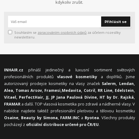
kdykoliv zrušit.
Přihlásit se
Souhlasím se
zpracováním osobních údajů
za účelem rozesílky
newsletteru.
INHAIR.cz
přináší jedinečný a luxusní sortiment světových
profesionálních produktů
vlasové kosmetiky
a doplňků. Jsme
autorizovaný prodejce kosmetiky na vlasy značek
Salerm, Lendan,
Alea, Tomas Arsov, Framesi,
Medavita, Cotril, RR Line, Edelstein,
Vitael,
PerfectHair, JJ, JP Jana Paulová Divine, HT by Dr. Rajská,
FRAMAR
a další. TOP vlasová kosmetika pro zdravé a nádherné vlasy. V
nabídce najdete taktéž profesionální pleťovou a tělovou kosmetiku
Osaine, Beauty by Simona, FARM.INC
a
Byotea
. Všechny produkty
pocházejí z
oficiální distribuce určené pro ČR/EU
.