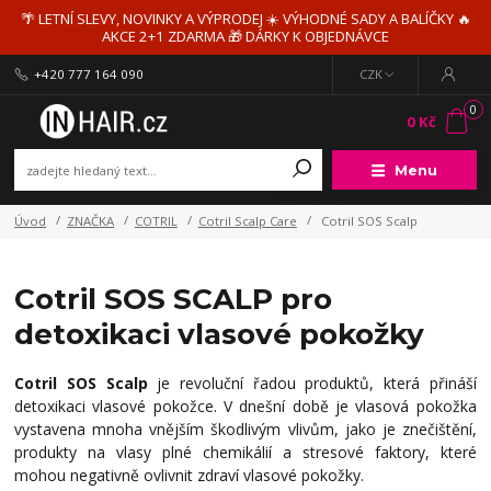
🌴 LETNÍ SLEVY, NOVINKY A VÝPRODEJ ☀️ VÝHODNÉ SADY A BALÍČKY 🔥
AKCE 2+1 ZDARMA 🎁 DÁRKY K OBJEDNÁVCE
+420 777 164 090
CZK
0
0 Kč
Menu
Úvod
ZNAČKA
COTRIL
Cotril Scalp Care
Cotril SOS Scalp
Cotril SOS SCALP pro
detoxikaci vlasové pokožky
Cotril SOS Scalp
je revoluční řadou produktů, která přináší
detoxikaci vlasové pokožce. V dnešní době je vlasová pokožka
vystavena mnoha vnějším škodlivým vlivům, jako je znečištění,
produkty na vlasy plné chemikálií a stresové faktory, které
mohou negativně ovlivnit zdraví vlasové pokožky.