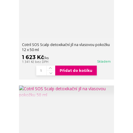
Cotril SOS Scalp detoxikační jíl na vlasovou pokožku
12 x 50 ml
1 623 Kč
/
ks
Skladem
1 341 Kč
bez DPH
Přidat do košíku