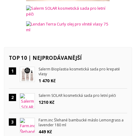
TOP 10 | NEJPRODÁVANĚJŠÍ
Salerm Bioplastia kosmetická sada pro krepaté
1
vlasy
1 470 Kč
Salerm SOLAR kosmetická sada pro letní péči
2
1210 Kč
Farm.inc Šlehané bambucké máslo Lemongrass a
3
lavender 180 ml
449 Kč