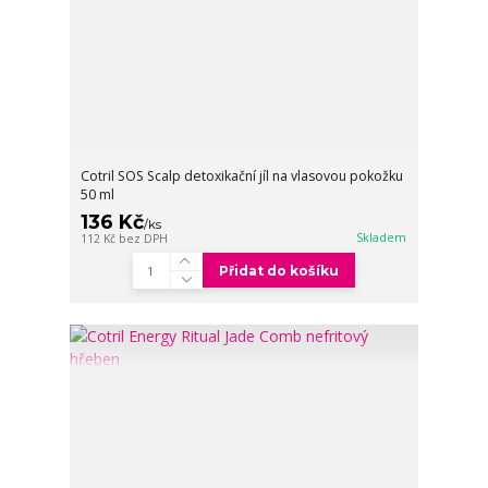
Cotril SOS Scalp detoxikační jíl na vlasovou pokožku
50 ml
136 Kč
/
ks
Skladem
112 Kč
bez DPH
Přidat do košíku