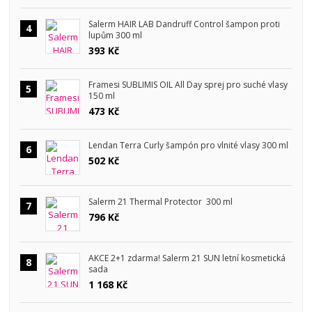
Salerm HAIR LAB Dandruff Control šampon proti
4
lupům 300 ml
393 Kč
Framesi SUBLIMIS OIL All Day sprej pro suché vlasy
5
150 ml
473 Kč
Lendan Terra Curly šampón pro vlnité vlasy 300 ml
6
502 Kč
Salerm 21 Thermal Protector 300 ml
7
796 Kč
AKCE 2+1 zdarma! Salerm 21 SUN letní kosmetická
8
sada
1 168 Kč