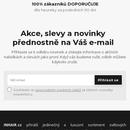
100% zákazníků DOPORUČUJE
dle heureky za posledních 90 dní
Akce, slevy a novinky
přednostně na Váš e-mail
Přihlaste se k odběru novinek a získejte informace o akčních
nabídkách a slevách jako první. Když vás budeme rušit, odběr můžete
kdykoliv zrušit.
Přihlásit se
Souhlasím se
zpracováním osobních údajů
za účelem rozesílky
newsletteru.
INHAIR.cz
přináší jedinečný a luxusní sortiment světových