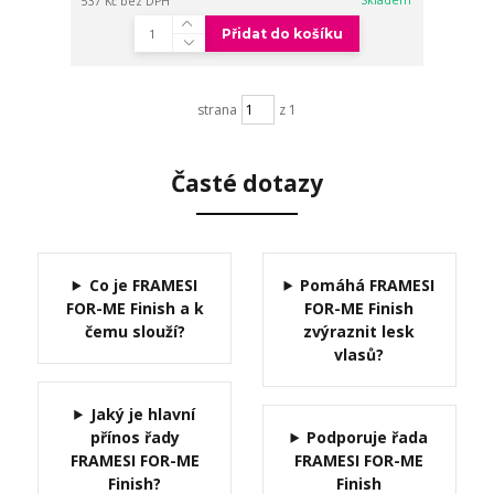
537 Kč
bez DPH
Přidat do košíku
strana
z 1
Časté dotazy
Co je FRAMESI
Pomáhá FRAMESI
FOR-ME Finish a k
FOR-ME Finish
čemu slouží?
zvýraznit lesk
vlasů?
Jaký je hlavní
přínos řady
Podporuje řada
FRAMESI FOR-ME
FRAMESI FOR-ME
Finish?
Finish