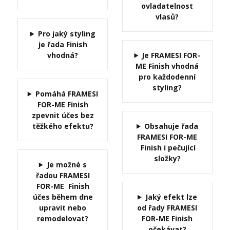
ovladatelnost
vlasů?
Pro jaký styling
je řada Finish
vhodná?
Je FRAMESI FOR-
ME Finish vhodná
pro každodenní
styling?
Pomáhá FRAMESI
FOR-ME Finish
zpevnit účes bez
těžkého efektu?
Obsahuje řada
FRAMESI FOR-ME
Finish i pečující
složky?
Je možné s
řadou FRAMESI
FOR-ME Finish
účes během dne
Jaký efekt lze
upravit nebo
od řady FRAMESI
remodelovat?
FOR-ME Finish
očekávat?