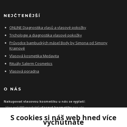
NEJČTENĚJŠÍ
ONLINE Diagnostika vlasů a vlasové pokožky
Trichologie a diagnostika vlasové pokožky
Průvodce bambuckých másel Body by Simona od Simony
Krainové
Vlasová kosmetika Medavita
Rituály Salerm Cosmetics
Vlasová poradna
O NÁS
Nakupovat vlasovou kosmetiku u nás se vyplatí:
- Více než 999 produktů
vlasové kosmetiky
pro vás
- Certifikát
Ověřeno zákazníky
za kvalitu a rychlost
S cookies si náš web hned více
- Garance originality profesionální
vlasové kosmetiky
vychutnáte
- Při objednávce zboží nad 1199 Kč
poštovné zdarma