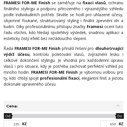
FRAMESI FOR-ME Finish
se zaměřuje na
fixaci vlasů
, ochranu
finálního stylingu a podporu přirozeného i výraznějšího vzhledu
podle individuálních potřeb. Skvěle se hodí pro uhlazené účesy,
objemné foukané, strukturovaný styling i finální zpevnění vln a
kudrn. Díky profesionálnímu přístupu značky
Framesi
ocení tuto
řadu všichni, kdo hledají spolehlivý výsledek, snadnou aplikaci a
esteticky čistý efekt bez nežádoucího slepení.
Řada
FRAMESI FOR-ME Finish
přináší řešení pro
dlouhotrvající
výdrž účesu
, kontrolu poletování vlasů, zvýraznění lesku i
celkové dokončení stylingu. Je vhodná pro každodenní úpravu
vlasů i pro situace, kdy je potřeba zachovat perfektní vzhled po
mnoho hodin.
FRAMESI FOR-ME Finish
je výbornou volbou pro
ty, kdo chtějí spojit
profesionální fixaci
, elegantní finiš a jistotu
dokonale upraveného účesu.
Cena:
Od
Do
Kč
Kč