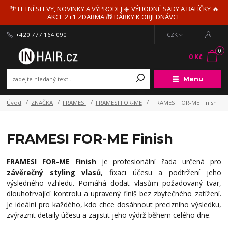
🌴 LETNÍ SLEVY, NOVINKY A VÝPRODEJ ☀️ VÝHODNÉ SADY A BALÍČKY 🔥
AKCE 2+1 ZDARMA 🎁 DÁRKY K OBJEDNÁVCE
+420 777 164 090
CZK
0
0 Kč
Menu
Úvod
ZNAČKA
FRAMESI
FRAMESI FOR-ME
FRAMESI FOR-ME Finish
FRAMESI FOR-ME Finish
FRAMESI FOR-ME Finish
je profesionální řada určená pro
závěrečný styling vlasů
, fixaci účesu a podtržení jeho
výsledného vzhledu. Pomáhá dodat vlasům požadovaný tvar,
dlouhotrvající kontrolu a upravený finiš bez zbytečného zatížení.
Je ideální pro každého, kdo chce dosáhnout precizního výsledku,
zvýraznit detaily účesu a zajistit jeho výdrž během celého dne.