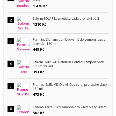
vlasy
1 470 Kč
Salerm SOLAR kosmetická sada pro letní péči
2
1210 Kč
Farm.inc Šlehané bambucké máslo Lemongrass a
3
lavender 180 ml
449 Kč
Salerm HAIR LAB Dandruff Control šampon proti
4
lupům 300 ml
393 Kč
Framesi SUBLIMIS OIL All Day sprej pro suché vlasy
5
150 ml
473 Kč
Lendan Terra Curly šampón pro vlnité vlasy 300 ml
6
502 Kč