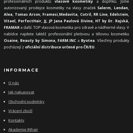
profesionálních produktů
vlasové kosmetiky
a doplňků. Jsme
autorizovaný prodejce kosmetiky na vlasy značek
Salerm, Lendan,
Alea, Tomas Arsov, Framesi,
Medavita, Cotril, RR Line, Edelstein,
Vitael,
PerfectHair, JJ, JP Jana Paulová Divine, HT by Dr. Rajská,
FRAMAR
a další. TOP vlasová kosmetika pro zdravé a nádherné vlasy. V
nabídce najdete taktéž profesionální pleťovou a tělovou kosmetiku
Osaine, Beauty by Simona, FARM.INC
a
Byotea
. Všechny produkty
pocházejí z
oficiální distribuce určené pro ČR/EU
.
INFORMACE
O nás
Jak nakupovat
Obchodní podmínky
Vrácení zboží
Kontakty
Akademie INhair