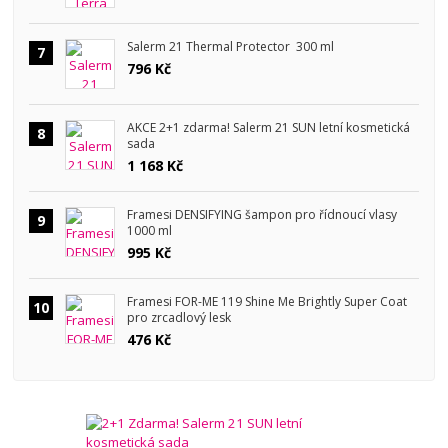
Salerm 21 Thermal Protector 300 ml
7
796 Kč
AKCE 2+1 zdarma! Salerm 21 SUN letní kosmetická
8
sada
1 168 Kč
Framesi DENSIFYING šampon pro řídnoucí vlasy
9
1000 ml
995 Kč
Framesi FOR-ME 119 Shine Me Brightly Super Coat
10
pro zrcadlový lesk
476 Kč