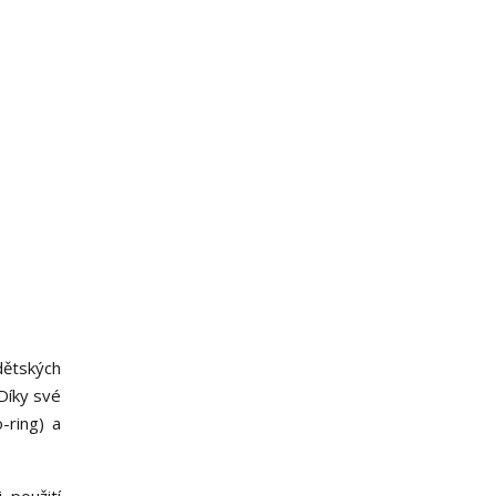
dětských
 Díky své
-ring) a