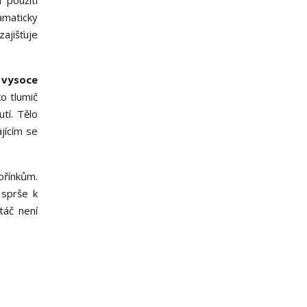
 použití
amaticky
ajišťuje
u
vysoce
o tlumič
tí. Tělo
ajícím se
ořínkům.
 sprše k
táč není