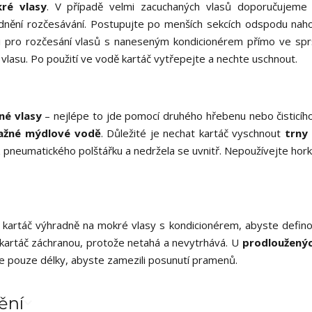
ré vlasy
. V případě velmi zacuchaných vlasů doporučujeme
nění rozčesávání. Postupujte po menších sekcích odspodu naho
 i pro rozčesání vlasů s naneseným kondicionérem přímo ve spr
vlasu. Po použití ve vodě kartáč vytřepejte a nechte uschnout.
né vlasy
– nejlépe to jde pomocí druhého hřebenu nebo čisticího
lažné mýdlové vodě
. Důležité je nechat kartáč vyschnout
trny
z pneumatického polštářku a nedržela se uvnitř. Nepoužívejte hor
e kartáč výhradně na mokré vlasy s kondicionérem, abyste definov
kartáč záchranou, protože netahá a nevytrhává. U
prodlouženýc
te pouze délky, abyste zamezili posunutí pramenů.
ění