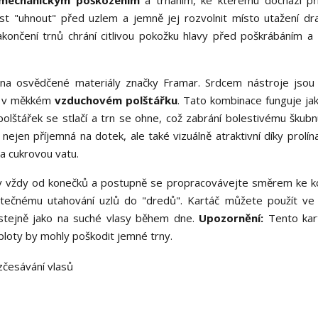
mechanickým poškozením
a trháním, ke kterému dochází při
t "uhnout" před uzlem a jemně jej rozvolnit místo utažení dr
končení trnů chrání citlivou pokožku hlavy před poškrábáním a z
 na osvědčené materiály značky Framar. Srdcem nástroje jso
ny v měkkém
vzduchovém polštářku
. Tato kombinace funguje jak
lštářek se stlačí a trn se ohne, což zabrání bolestivému škubnu
nejen příjemná na dotek, ale také vizuálně atraktivní díky prolín
a cukrovou vatu.
sy vždy od konečků a postupně se propracovávejte směrem ke k
ytečnému utahování uzlů do "dredů". Kartáč můžete použít ve
 stejně jako na suché vlasy během dne.
Upozornění:
Tento kar
loty by mohly poškodit jemné trny.