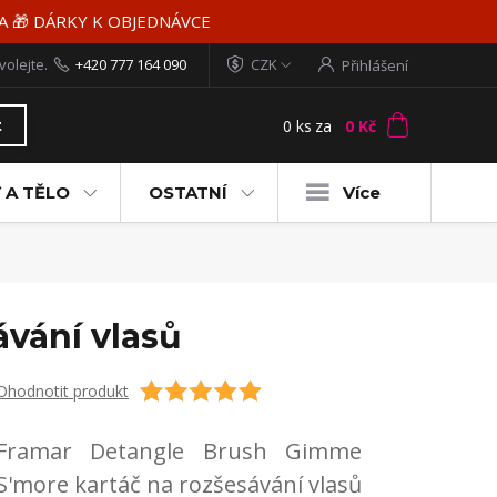
MA 🎁 DÁRKY K OBJEDNÁVCE
volejte.
+420 777 164 090
CZK
Přihlášení
0
ks
za
0 Kč
t
 A TĚLO
OSTATNÍ
Více
vání vlasů
Ohodnotit produkt
Framar Detangle Brush Gimme
S'more kartáč na rozšesávání vlasů