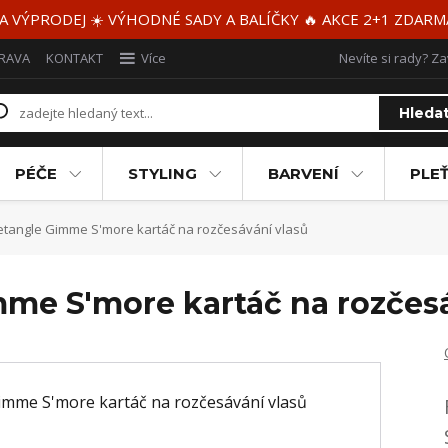
 A VÝPRODEJ ☀️ VÝHODNÉ SADY A BALÍČKY 🔥 AKCE 2+1 ZDAR
RAVA
KONTAKT
Více
Nevíte si rady? Za
Hleda
PÉČE
STYLING
BARVENÍ
PLEŤ
tangle Gimme S'more kartáč na rozčesávání vlasů
me S'more kartáč na rozčesá