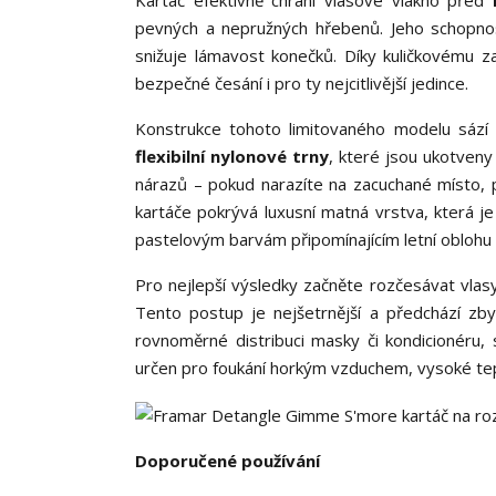
Kartáč efektivně chrání vlasové vlákno před
pevných a nepružných hřebenů. Jeho schopnos
snižuje lámavost konečků. Díky kuličkovému za
bezpečné česání i pro ty nejcitlivější jedince.
Konstrukce tohoto limitovaného modelu sází
flexibilní nylonové trny
, které jsou ukotve
nárazů – pokud narazíte na zacuchané místo, po
kartáče pokrývá luxusní matná vrstva, která je 
pastelovým barvám připomínajícím letní oblohu 
Pro nejlepší výsledky začněte rozčesávat vla
Tento postup je nejšetrnější a předchází zb
rovnoměrné distribuci masky či kondicionéru,
určen pro foukání horkým vzduchem, vysoké tep
Doporučené používání