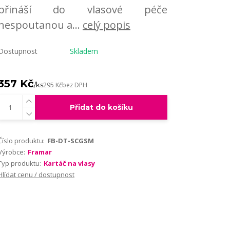
přináší do vlasové péče
nespoutanou a...
celý popis
Dostupnost
Skladem
357 Kč
/
ks
295 Kč
bez DPH
Přidat do košíku
Číslo produktu:
FB-DT-SCGSM
Výrobce:
Framar
Typ produktu:
Kartáč na vlasy
Hlídat cenu / dostupnost