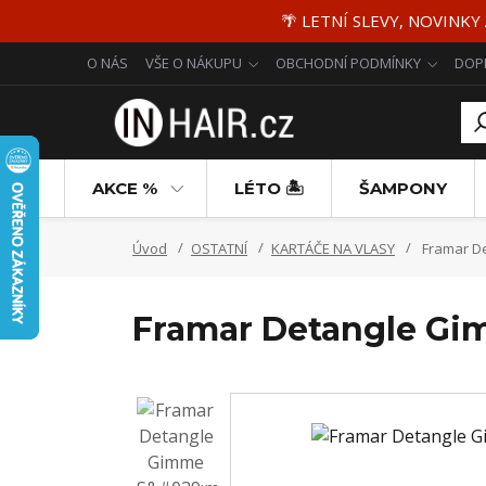
🌴 LETNÍ SLEVY, NOVINKY
O NÁS
VŠE O NÁKUPU
OBCHODNÍ PODMÍNKY
DOP
AKCE %
LÉTO 🏝️
ŠAMPONY
Úvod
OSTATNÍ
KARTÁČE NA VLASY
Framar De
Framar Detangle Gim