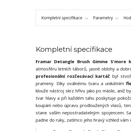
Kompletní specifikace
Parametry
Hod
Kompletní specifikace
Framar Detangle Brush Gimme S'more ka
atmosféru letních táborů, jasné oblohy a dobr
profesionální rozčesávací kartáč
byl stvoř
prameny. Díky oválnému tvaru a unikátním
fl
klouže nástroj skrz hřívu jako po másle, aniž 
tvar hlavy a při každém tahu poskytuje pokožce
koupání nebo úpravu prodloužených vlasů, ten
stane vaším nepostradatelným spojencem. 
padne do ruky, zatímco jeho hravý vzhled vám v