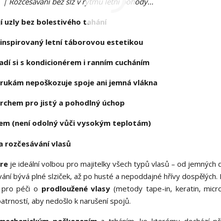
Rozčesávání bez slz v rytmu letní pohody...
jí uzly bez bolestivého tahání
inspirovaný letní táborovou estetikou
radí si s kondicionérem i ranním cucháním
rukám nepoškozuje spoje ani jemná vlákna
chem pro jistý a pohodlný úchop
em (není odolný vůči vysokým teplotám)
ore
je ideální volbou pro majitelky všech typů vlasů – od jemných 
ávání bývá plné slziček, až po husté a nepoddajné hřívy dospělých.
m pro péči o
prodloužené vlasy
(metody tape-in, keratin, micro
atrností, aby nedošlo k narušení spojů.