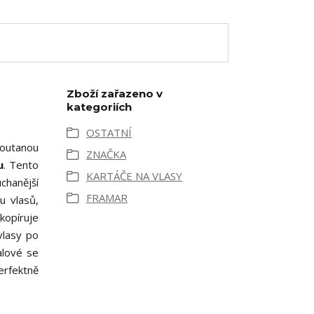
Zboží zařazeno v
kategoriích
OSTATNÍ
outanou
ZNAČKA
u
. Tento
KARTÁČE NA VLASY
chanější
FRAMAR
u vlasů,
kopíruje
vlasy po
alové se
erfektně