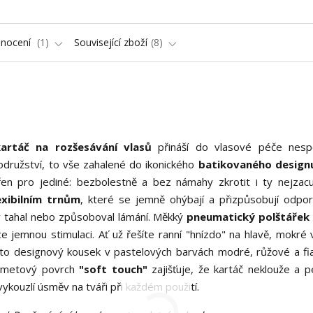
nocení
1
Související zboží
8
rtáč na rozšesávání vlasů
přináší do vlasové péče nesp
odružství, to vše zahalené do ikonického
batikovaného design
en pro jediné: bezbolestně a bez námahy zkrotit i ty nejzacu
exibilním trnům
, které se jemně ohýbají a přizpůsobují odpor
by tahal nebo způsoboval lámání. Měkký
pneumatický polštářek
 jemnou stimulaci. Ať už řešíte ranní "hnízdo" na hlavě, mokré 
to designový kousek v pastelových barvách modré, růžové a fi
Sametový povrch
"soft touch"
zajišťuje, že kartáč neklouže a p
ykouzlí úsměv na tváři při každém použití.