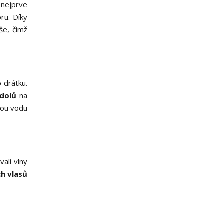
 nejprve
ru. Díky
še, čímž
 drátku.
 dolů
na
kou vodu
ali vlny
h vlasů