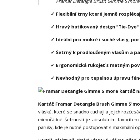
Framar Detangle Brush Gimme S'more | 
✓ Flexibilní trny které jemně rozpléta
✓ Hravý batikovaný design "Tie-Dye" 
✓ Ideální pro mokré i suché vlasy, po
✓ Šetrný k prodlouženým vlasům a pa
✓ Ergonomická rukojeť s matným povr
✓ Nevhodný pro tepelnou úpravu fén
Kartáč Framar Detangle Brush Gimme S'm
vlásků, které se snadno cuchají a jejich rozčes
mimořádné šetrnosti je absolutním favorite
paruky, kde je nutné postupovat s maximální op