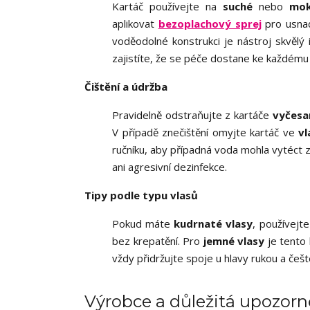
Kartáč používejte na
suché
nebo
mok
aplikovat
bezoplachový sprej
pro usnad
voděodolné konstrukci je nástroj skvělý
zajistíte, že se péče dostane ke každému 
Čištění a údržba
Pravidelně odstraňujte z kartáče
vyčesa
V případě znečištění omyjte kartáč ve
v
ručníku, aby případná voda mohla vytéct 
ani agresivní dezinfekce.
Tipy podle typu vlasů
Pokud máte
kudrnaté vlasy
, používejt
bez krepatění. Pro
jemné vlasy
je tento 
vždy přidržujte spoje u hlavy rukou a češ
Výrobce a důležitá upozorn